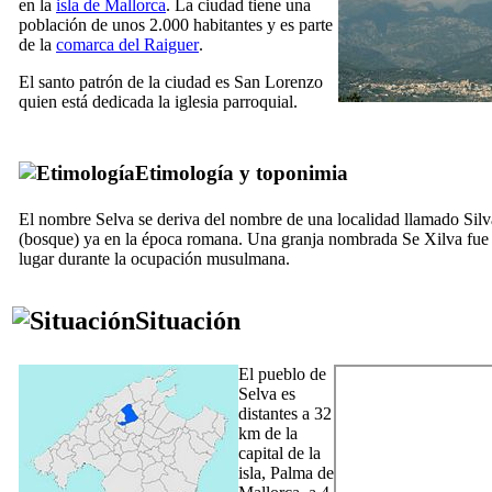
en la
isla de Mallorca
. La ciudad tiene una
población de unos 2.000 habitantes y es parte
de la
comarca del
Raiguer
.
El santo patrón de la ciudad es San Lorenzo
quien está dedicada la iglesia parroquial.
Etimología y toponimia
El nombre
Selva
se deriva del nombre de una localidad llamado
Silv
(bosque) ya en la época romana. Una granja nombrada
Se Xilva
fue 
lugar durante la ocupación musulmana.
Situación
El pueblo de
Selva
es
distantes a 32
km de la
capital de la
isla, Palma de