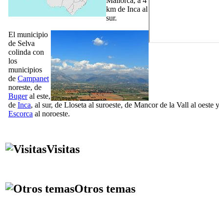
Mallorca, a 4
km de Inca al
sur.
El municipio
de
Selva
colinda con
los
municipios
de
Campanet
noreste, de
Buger
al este,
de
Inca
, al sur, de
Lloseta
al suroeste, de
Mancor de la Vall
al oeste 
Escorca
al noroeste.
Visitas
Otros temas