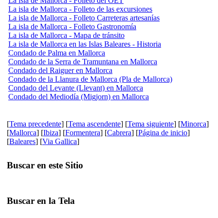
La isla de Mallorca - Folleto del OET
La isla de Mallorca - Folleto de las excursiones
La isla de Mallorca - Folleto Carreteras artesanías
La isla de Mallorca - Folleto Gastronomía
La isla de Mallorca - Mapa de tránsito
La isla de Mallorca en las Islas Baleares - Historia
Condado de Palma en Mallorca
Condado de la Serra de Tramuntana en Mallorca
Condado del Raiguer en Mallorca
Condado de la Llanura de Mallorca (Pla de Mallorca)
Condado del Levante (Llevant) en Mallorca
Condado del Mediodía (Migjorn) en Mallorca
[
Tema precedente
] [
Tema ascendente
] [
Tema siguiente
] [
Minorca
]
[
Mallorca
] [
Ibiza
] [
Formentera
] [
Cabrera
] [
Página de inicio
]
[
Baleares
] [
Via Gallica
]
Buscar en este Sitio
Buscar en la Tela