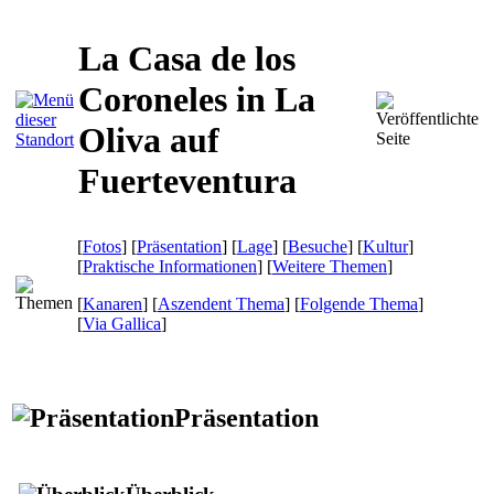
La Casa de los
Coroneles in La
Oliva auf
Fuerteventura
[
Fotos
] [
Präsentation
] [
Lage
] [
Besuche
] [
Kultur
]
[
Praktische Informationen
] [
Weitere Themen
]
[
Kanaren
] [
Aszendent Thema
] [
Folgende Thema
]
[
Via Gallica
]
Präsentation