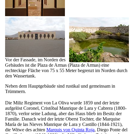
Vor der Fassade, im Norden des
Gebäudes ist die Plaza de Armas (
Plaza de Armas
) eine
rechteckige Fläche von 75 x 55 Meter begrenzt im Norden durch
den Wassertank.
Neben dem Hauptgebäude sind rustikal und gemeinsam in
Trümmern.
Die Miliz Regiment von
La Oliva
wurde 1859 und der letzte
aufgelöst
Coronel
,
Cristóbal Manrique de Lara y Cabrera
(1800-
1870), verlor seine Ladung, aber das Haus blieb im Besitz der
Familie. Danach wird der letzte Oberst Tochter, die Marquise
María de las Nieves Manrique de Lara y Castillo
(1844-1921),
die Witwe des achten
Marquis von
Quinta Roja
,
Diego Ponte del