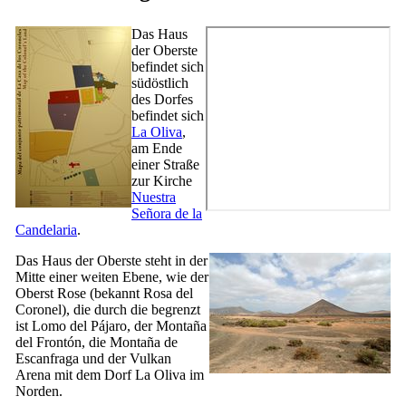
Das Haus
der Oberste
befindet sich
südöstlich
des Dorfes
befindet sich
La Oliva
,
am Ende
einer Straße
zur Kirche
Nuestra
Señora de la
Candelaria
.
Das Haus der Oberste steht in der
Mitte einer weiten Ebene, wie der
Oberst Rose (bekannt
Rosa del
Coronel
), die durch die begrenzt
ist
Lomo del Pájaro
, der
Montaña
del Frontón
, die
Montaña de
Escanfraga
und der Vulkan
Arena
mit dem Dorf
La Oliva
im
Norden.