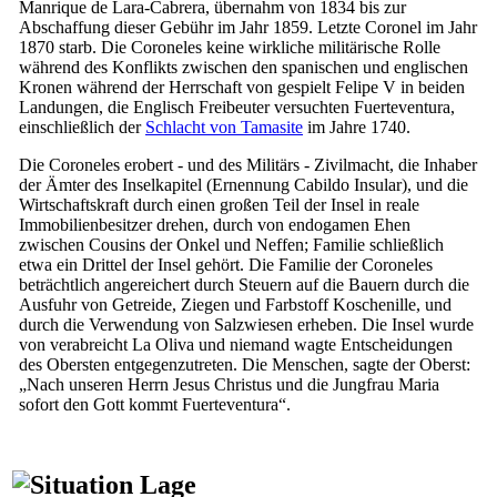
Manrique de Lara-Cabrera
, übernahm von 1834 bis zur
Abschaffung dieser Gebühr im Jahr 1859. Letzte
Coronel
im Jahr
1870 starb. Die
Coroneles
keine wirkliche militärische Rolle
während des Konflikts zwischen den spanischen und englischen
Kronen während der Herrschaft von gespielt
Felipe
V
in beiden
Landungen, die Englisch Freibeuter versuchten
Fuerteventura
,
einschließlich der
Schlacht von
Tamasite
im Jahre 1740.
Die
Coroneles
erobert - und des Militärs - Zivilmacht, die Inhaber
der Ämter des Inselkapitel (Ernennung
Cabildo Insular
), und die
Wirtschaftskraft durch einen großen Teil der Insel in reale
Immobilienbesitzer drehen, durch von endogamen Ehen
zwischen Cousins der Onkel und Neffen; Familie schließlich
etwa ein Drittel der Insel gehört. Die Familie der
Coroneles
beträchtlich angereichert durch Steuern auf die Bauern durch die
Ausfuhr von Getreide, Ziegen und Farbstoff Koschenille, und
durch die Verwendung von Salzwiesen erheben. Die Insel wurde
von verabreicht
La Oliva
und niemand wagte Entscheidungen
des Obersten entgegenzutreten. Die Menschen, sagte der Oberst:
„Nach unseren Herrn Jesus Christus und die Jungfrau Maria
sofort den Gott kommt
Fuerteventura
“.
Lage