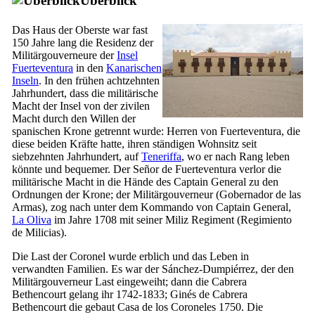
Überblick
Das Haus der Oberste war fast
150 Jahre lang die Residenz der
Militärgouverneure der
Insel
Fuerteventura
in den
Kanarischen
Inseln
. In den frühen achtzehnten
Jahrhundert, dass die militärische
Macht der Insel von der zivilen
Macht durch den Willen der
spanischen Krone getrennt wurde: Herren von
Fuerteventura
, die
diese beiden Kräfte hatte, ihren ständigen Wohnsitz seit
siebzehnten Jahrhundert, auf
Teneriffa
, wo er nach Rang leben
könnte und bequemer. Der
Señor de Fuerteventura
verlor die
militärische Macht in die Hände des Captain General zu den
Ordnungen der Krone; der Militärgouverneur (
Gobernador de las
Armas
), zog nach unter dem Kommando von Captain General,
La Oliva
im Jahre 1708 mit seiner Miliz Regiment (
Regimiento
de Milicias
).
Die Last der
Coronel
wurde erblich und das Leben in
verwandten Familien. Es war der
Sánchez-Dumpiérrez
, der den
Militärgouverneur Last eingeweiht; dann die
Cabrera
Bethencourt
gelang ihr 1742-1833;
Ginés de Cabrera
Bethencourt
die gebaut
Casa de los Coroneles
1750. Die