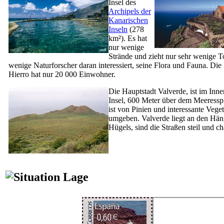
Insel des
Archipels der
Kanarischen
Inseln
(278
km²). Es hat
nur wenige
Strände und zieht nur sehr wenige To
wenige Naturforscher daran interessiert, seine Flora und Fauna. Die
Hierro
hat nur 20 000 Einwohner.
Die Hauptstadt
Valverde
, ist im Inn
Insel, 600 Meter über dem Meeressp
ist von Pinien und interessante Veget
umgeben.
Valverde
liegt an den Hän
Hügels, sind die Straßen steil und c
Lage