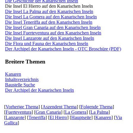
Die Geschichte der Kanarischen Inseln
Die Insel El Hierro auf den Kanarischen Inseln
Die Insel La Palma auf den Kanarischen Inseln
Die Insel La Gomera auf den Kanarischen Inseln
Die Insel Teneriffa auf den Kanarischen Inseln
Die Insel Gran Canaria auf den Kanarischen Inseln
Die Insel Fuerteventura auf den Kanarischen Inseln
Die Insel Lanzarote auf den Kanarischen Inseln
Die Flora und Fauna der Kanarischen Inseln
Der Archipel der Kanarischen Inseln - OTC Broschüre (PDF)
Breitere Themen
Kanaren
Inhaltsverzeichnis
Baustelle Suche
Der Archipel der Kanarischen Inseln
[
Vorherige Thema
] [
Aszendent Thema
] [
Folgende Thema
]
[
Fuerteventura
] [
Gran Canaria
] [
La Gomera
] [
La Palma
]
[
Lanzarote
] [
Teneriffa
] [
El Hierro
] [
Hauptseite
] [
Kanaren
] [
Via
Gallica
]