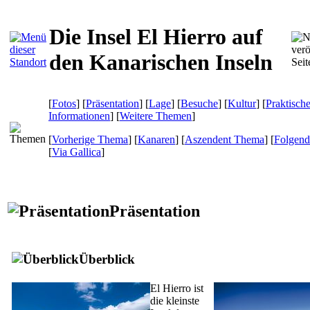
Die Insel El Hierro auf
den Kanarischen Inseln
[
Fotos
] [
Präsentation
] [
Lage
] [
Besuche
] [
Kultur
] [
Praktisch
Informationen
] [
Weitere Themen
]
[
Vorherige Thema
] [
Kanaren
] [
Aszendent Thema
] [
Folgen
[
Via Gallica
]
Präsentation
Überblick
El Hierro
ist
die kleinste