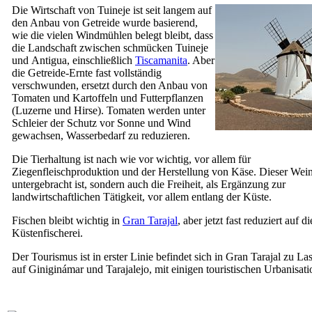
Die Wirtschaft von
Tuineje
ist seit langem auf
den Anbau von Getreide wurde basierend,
wie die vielen Windmühlen belegt bleibt, dass
die Landschaft zwischen schmücken
Tuineje
und
Antigua
, einschließlich
Tiscamanita
. Aber
die Getreide-Ernte fast vollständig
verschwunden, ersetzt durch den Anbau von
Tomaten und Kartoffeln und Futterpflanzen
(Luzerne und Hirse). Tomaten werden unter
Schleier der Schutz vor Sonne und Wind
gewachsen, Wasserbedarf zu reduzieren.
Die Tierhaltung ist nach wie vor wichtig, vor allem für
Ziegenfleischproduktion und der Herstellung von Käse. Dieser Wei
untergebracht ist, sondern auch die Freiheit, als Ergänzung zur
landwirtschaftlichen Tätigkeit, vor allem entlang der Küste.
Fischen bleibt wichtig in
Gran Tarajal
, aber jetzt fast reduziert auf di
Küstenfischerei.
Der Tourismus ist in erster Linie befindet sich in
Gran Tarajal
zu
Las
auf
Giniginámar
und
Tarajalejo
, mit einigen touristischen Urbanisat