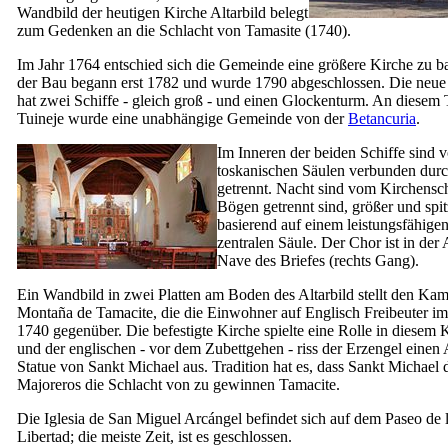
Wandbild der heutigen Kirche Altarbild belegt
zum Gedenken an die Schlacht von
Tamasite
(1740).
Im Jahr 1764 entschied sich die Gemeinde eine größere Kirche zu b
der Bau begann erst 1782 und wurde 1790 abgeschlossen. Die neue
hat zwei Schiffe - gleich groß - und einen Glockenturm. An diesem
Tuineje
wurde eine unabhängige Gemeinde von der
Betancuria
.
Im Inneren der beiden Schiffe sind 
toskanischen Säulen verbunden dur
getrennt. Nacht sind vom Kirchensch
Bögen getrennt sind, größer und spit
basierend auf einem leistungsfähige
zentralen Säule. Der Chor ist in der 
Nave des Briefes (rechts Gang).
Ein Wandbild in zwei Platten am Boden des Altarbild stellt den Kam
Montaña de Tamacite
, die die Einwohner auf Englisch Freibeuter im
1740 gegenüber. Die befestigte Kirche spielte eine Rolle in diesem
und der englischen - vor dem Zubettgehen - riss der Erzengel einen
Statue von Sankt Michael aus. Tradition hat es, dass Sankt Michael d
Majoreros
die Schlacht von zu gewinnen
Tamacite
.
Die
Iglesia de San Miguel Arcángel
befindet sich auf dem
Paseo de 
Libertad
; die meiste Zeit, ist es geschlossen.