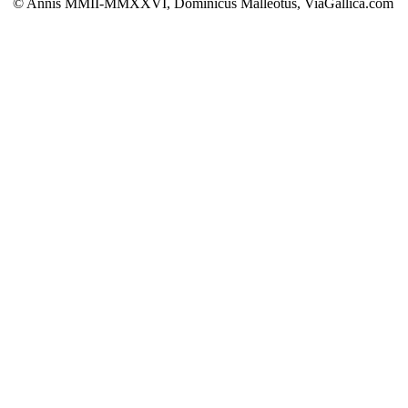
© Annis MMII-MMXXVI, Dominicus Malleotus, ViaGallica.com