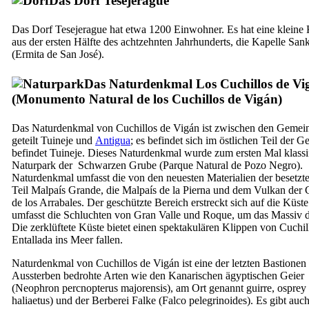
Das Dorf
Tesejerague
Das Dorf
Tesejerague
hat etwa 1200 Einwohner. Es hat eine kleine 
aus der ersten Hälfte des achtzehnten Jahrhunderts, die Kapelle Sank
(
Ermita de San José
).
Das Naturdenkmal
Los Cuchillos de Vi
(
Monumento Natural de los Cuchillos de Vigán
)
Das Naturdenkmal von
Cuchillos de Vigán
ist zwischen den Gemei
geteilt
Tuineje
und
Antigua
; es befindet sich im östlichen Teil der 
befindet
Tuineje
. Dieses Naturdenkmal wurde zum ersten Mal klassifi
Naturpark der Schwarzen Grube (
Parque Natural de Pozo Negro
).
Naturdenkmal umfasst die von den neuesten Materialien der besetzt
Teil
Malpaís Grande
, die
Malpaís de la Pierna
und dem Vulkan der
de los Arrabales
. Der geschützte Bereich erstreckt sich auf die Küst
umfasst die Schluchten von
Gran Valle
und
Roque
, um das Massiv 
Die zerklüftete Küste bietet einen spektakulären Klippen von
Cuchil
Entallada
ins Meer fallen.
Naturdenkmal von
Cuchillos de Vigán
ist eine der letzten Bastione
Aussterben bedrohte Arten wie den Kanarischen ägyptischen Geier
(
Neophron percnopterus majorensis
), am Ort genannt
guirre
, osprey 
haliaetus
) und der Berberei Falke (
Falco pelegrinoides
). Es gibt auc