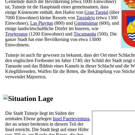
Gemeinde durch die Bevölkerung (etwa 1000 Einwohner)
ist,
Tuineje
ist die Hauptstadt eines gemeinsamen, dass
einige Küstenorte enthält, den Hafen von
Gran Tarajal
(über
7000 Einwohner) kleine Resorts von
Tarajalejo
(etwa 1300
Einwohner),
Las Playitas
(800) und
Giniginámar
(600), und
einige landwirtschaftliche Dörfer im Inneren, wie
Tesejerague
(1200 Einwohner) und
Tiscamanita
(500). Die
ganze Stadt hat eine Bevölkerung von etwa 13000
Einwohnern.
Tuineje
ist auch für gewesen zu bekannt, dass der Ort einer Schlach
den englischen Freibeuter im Jahre 1740; der Schild der Stadt zeigt
Tamasite
und das Bildnis eines Kamels in dieser Schlacht und die W
Kriegführenden, Waffen für die Briten, die Bekämpfung von Stöcke
verwendet
Majoreros
.
Lage
Die Stadt
Tuineje
liegt im Süden der
zentralen Ebene gelegen
Insel
Fuerteventura
,
der an seiner breitesten in diesem Teil der
Insel erreicht. Die Stadt liegt auf einer Höhe
von 205 m, am Rande der Berge, die den