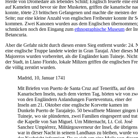
Herde von Dromedare als lebendes Schild; Englisch feuerte eine ers
auf Kamelen und bevor sie ihre Musketen, griffen die kanarische na
konnte, tötete 23 britischen Gefangenen und machte die meisten der
Seite; nur eine kleine Anzahl von englischen Freibeuter konnte ihr S
kommen. Zwei Kanonen wurden aus dem Englischen übernommen; 
schmücken noch den Eingang zum
ethnographische Museum
der In
Betancuria
.
Aber die Gefahr nicht durch diesen ersten Sieg entfernt wurde: 24
eine englische Truppe landete wieder in
Gran Tarajal
. Aber dieses M
Majoreros
wurden vorbereitet, als die Engländer kam
Tuineje
. Nicht
der Stadt, in
Llano Florido
, lokale Milizen griffen die englischen Fre
die völlig zerstört wurden.
Madrid, 10, Januar 1741
Mit Briefen von
Puerto de Santa Cruz
auf Teneriffa, auf den
Kanarischen Inseln, nach dem vierten Tag, hörten wir von zw
von den Engländern Anlandungen
Fuerteventura
, einer der
Inseln am 21. Oktober eine englische Korvette kamen im
Dunkeln
Puerto de Tarajalejo
. 50 bewaffnete Männer gingen 
Tuineje
, wo sie plünderten, zwei Familien eingesperrt und trat
die Kapelle von
San Miguel
. Um Mitternacht, Lt. Col.
José
Sanchez Umpiérrez
, Militärgouverneur der Insel, die übrigens
war in dieser Nacht in seinem Landhaus zu bleiben, wurde v