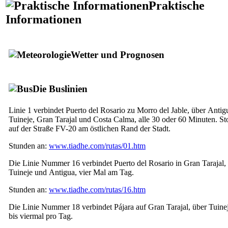
Praktische
Informationen
Wetter und Prognosen
Die
Buslinien
Linie 1 verbindet
Puerto del Rosario
zu
Morro del Jable
, über
Antig
Tuineje
,
Gran Tarajal
und
Costa Calma
, alle 30 oder 60 Minuten. S
auf der Straße FV-20 am östlichen Rand der Stadt.
Stunden an:
www.tiadhe.com/rutas/01.htm
Die Linie Nummer 16 verbindet
Puerto del Rosario
in
Gran Tarajal
,
Tuineje
und
Antigua
, vier Mal am Tag.
Stunden an:
www.tiadhe.com/rutas/16.htm
Die Linie Nummer 18 verbindet
Pájara
auf
Gran Tarajal
, über
Tuine
bis viermal pro Tag.