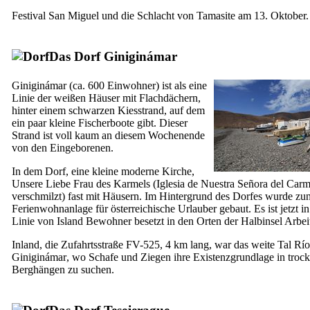
Festival
San Miguel
und die Schlacht von
Tamasite
am 13. Oktober.
Das Dorf
Giniginámar
Giniginámar
(ca. 600 Einwohner) ist als eine
Linie der weißen Häuser mit Flachdächern,
hinter einem schwarzen Kiesstrand, auf dem
ein paar kleine Fischerboote gibt. Dieser
Strand ist voll kaum an diesem Wochenende
von den Eingeborenen.
In dem Dorf, eine kleine moderne Kirche,
Unsere Liebe Frau des Karmels (
Iglesia de Nuestra Señora del Car
verschmilzt) fast mit Häusern. Im Hintergrund des Dorfes wurde zun
Ferienwohnanlage für österreichische Urlauber gebaut. Es ist jetzt in
Linie von Island Bewohner besetzt in den Orten der Halbinsel Arbei
Inland, die Zufahrtsstraße FV-525, 4 km lang, war das weite Tal
Río
Giniginámar
, wo Schafe und Ziegen ihre Existenzgrundlage in troc
Berghängen zu suchen.