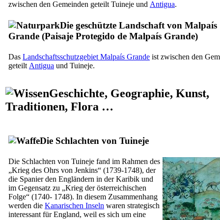
zwischen den Gemeinden geteilt
Tuineje
und
Antigua
.
Die geschützte Landschaft von
Malpaís
Grande
(
Paisaje Protegido de Malpaís Grande
)
Das
Landschaftsschutzgebiet
Malpaís Grande
ist zwischen den Gem
geteilt
Antigua
und
Tuineje
.
Geschichte, Geographie, Kunst,
Traditionen, Flora …
Die Schlachten von
Tuineje
Die Schlachten von
Tuineje
fand im Rahmen des
„Krieg des Ohrs von Jenkins“ (1739-1748), der
die Spanier den Engländern in der Karibik und
im Gegensatz zu „Krieg der österreichischen
Folge“ (1740- 1748). In diesem Zusammenhang
werden die
Kanarischen Inseln
waren strategisch
interessant für England, weil es sich um eine