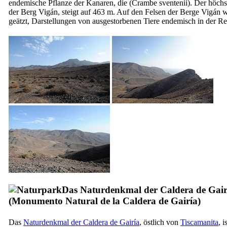
endemische Pflanze der Kanaren, die (
Crambe sventenii
). Der höchs
der Berg
Vigán
, steigt auf 463 m. Auf den Felsen der Berge
Vigán
w
geätzt, Darstellungen von ausgestorbenen Tiere endemisch in der Re
Das Naturdenkmal der
Caldera de Gair
(
Monumento Natural de la Caldera de Gairía
)
Das
Naturdenkmal der
Caldera de Gairía
, östlich von
Tiscamanita
, i