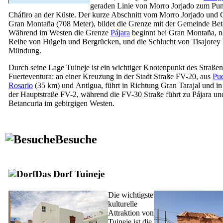
geraden Linie von
Morro Jorjado
zum
Pun
Cháfiro
an der Küste. Der kurze Abschnitt vom
Morro Jorjado
und G
Gran Montaña
(708 Meter), bildet die Grenze mit der Gemeinde
Bet
Während im Westen die Grenze
Pájara
beginnt bei
Gran Montaña
, 
Reihe von Hügeln und Bergrücken, und die Schlucht von
Tisajorey
Mündung.
Durch seine Lage
Tuineje
ist ein wichtiger Knotenpunkt des Straße
Fuerteventura
: an einer Kreuzung in der Stadt Straße FV-20, aus
Pue
Rosario
(35 km) und
Antigua
, führt in Richtung
Gran Tarajal
und in
der Hauptstraße FV-2, während die FV-30 Straße führt zu
Pájara
un
Betancuria
im gebirgigen Westen.
Besuche
Das Dorf
Tuineje
Die wichtigste
kulturelle
Attraktion von
Tuineje
ist die