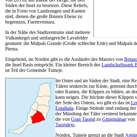
Süden der Insel zu besetzen. Diese Reliefs,
die in Form von Landzungen und Kanten
sind, dienen die große Binnen Ebene zu
begrenzen,
Fuerteventura
.
In der Nähe des Stadtzentrums sind mehrere
Vulkankegel und umfangreiche Lavafelder
gesäumt: die
Malpaís Grande
(Große schlechte Erde) und
Malpaís de
Pierna
.
Eingehend, im Norden gibt es die Ausläufer des Massivs von
Betanc
die Insel Basis entspricht. Ein kleiner Bereich des
Landschaftspark
B
ist Teil der Gemeinde
Tuineje
.
Im Osten und im Süden der Stadt, eine Re
Tälern senkrecht zur Küste, getrennt durc
oder Kanten, die Klippen zu bilden, an de
kann neigen. Die höchste dieser Klippen s
der Seite des Ostens, wo gibt es das ist
Le
Entallada
. Einige Strände sind entlang de
der Mündung der Täler verstreut bekannte
die von
Gran Tarajal
zu
Giniginámar
von
Tarajalejo
.
Norden,
Tuineje
grenzt an die Stadt
Antig