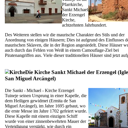
Pfarrkirche,
Sankt Michael
der Erzengel
Kirche,
achtzehnten Jahrhundert.
Des Weiteren stellen wir die maurische Charakter des Stils und der
Anordnung von einigen Häusern; Dies ist aufgrund des Einflusses d
maurischen Sklaven, die in der Region angesiedelt. Diese Häuser w
auch durch das Fehlen von Weiß in einem Camouflage-Ziel bei
Piratenangriffen aus. Viele dieser traditionellen Häuser sind jetzt au
Die Kirche Sankt Michael der Erzengel (
Igl
San Miguel Arcángel
)
Die Sankt - Michael - Kirche Erzengel
Tuineje
seinen Ursprung in einer Kapelle, die
dem Heiligen gewidmet (
Ermita de San
Miguel Arcángel
), im Jahre 1695 gebaut, wo
die erste Messe im Jahre 1702 gefeiert wurde.
Diese Kapelle mit einem einzigen Schiff
wurde von einer zinnenbewehrten Mauer der
Verteidigung verstärkt, wie durch ein