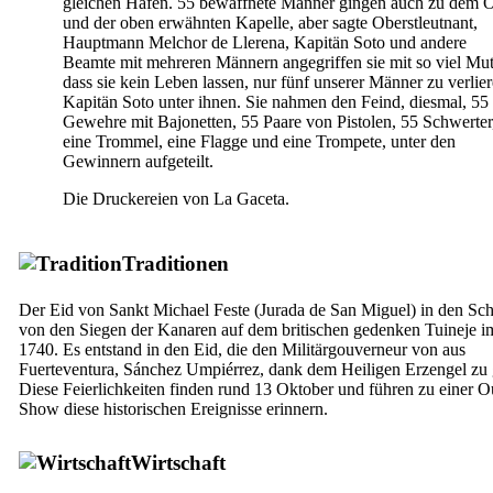
gleichen Hafen. 55 bewaffnete Männer gingen auch zu dem O
und der oben erwähnten Kapelle, aber sagte Oberstleutnant,
Hauptmann
Melchor de Llerena
, Kapitän
Soto
und andere
Beamte mit mehreren Männern angegriffen sie mit so viel Mut
dass sie kein Leben lassen, nur fünf unserer Männer zu verlier
Kapitän
Soto
unter ihnen. Sie nahmen den Feind, diesmal, 55
Gewehre mit Bajonetten, 55 Paare von Pistolen, 55 Schwerter
eine Trommel, eine Flagge und eine Trompete, unter den
Gewinnern aufgeteilt.
Die Druckereien von
La Gaceta
.
Traditionen
Der Eid von Sankt Michael Feste (
Jurada de San Miguel
) in den Sc
von den Siegen der Kanaren auf dem britischen gedenken
Tuineje
im
1740. Es entstand in den Eid, die den Militärgouverneur von aus
Fuerteventura
,
Sánchez Umpiérrez
, dank dem Heiligen Erzengel zu
Diese Feierlichkeiten finden rund 13 Oktober und führen zu einer O
Show diese historischen Ereignisse erinnern.
Wirtschaft