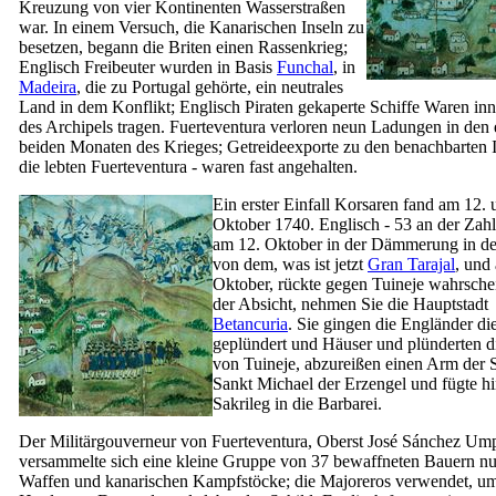
Kreuzung von vier Kontinenten Wasserstraßen
war. In einem Versuch, die Kanarischen Inseln zu
besetzen, begann die Briten einen Rassenkrieg;
Englisch Freibeuter wurden in Basis
Funchal
, in
Madeira
, die zu Portugal gehörte, ein neutrales
Land in dem Konflikt; Englisch Piraten gekaperte Schiffe Waren inn
des Archipels tragen.
Fuerteventura
verloren neun Ladungen in den 
beiden Monaten des Krieges; Getreideexporte zu den benachbarten I
die lebten
Fuerteventura
- waren fast angehalten.
Ein erster Einfall Korsaren fand am 12. 
Oktober 1740. Englisch - 53 an der Zahl
am 12. Oktober in der Dämmerung in de
von dem, was ist jetzt
Gran Tarajal
, und
Oktober, rückte gegen
Tuineje
wahrschei
der Absicht, nehmen Sie die Hauptstadt
Betancuria
. Sie gingen die Engländer di
geplündert und Häuser und plünderten d
von
Tuineje
, abzureißen einen Arm der 
Sankt Michael der Erzengel und fügte hi
Sakrileg in die Barbarei.
Der Militärgouverneur von
Fuerteventura
, Oberst
José Sánchez Ump
versammelte sich eine kleine Gruppe von 37 bewaffneten Bauern nu
Waffen und kanarischen Kampfstöcke; die
Majoreros
verwendet, um