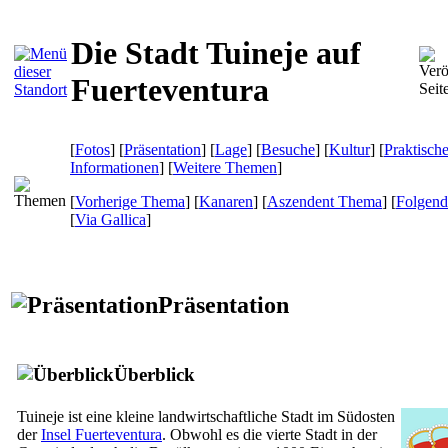
Die Stadt Tuineje auf
Fuerteventura
[
Fotos
] [
Präsentation
] [
Lage
] [
Besuche
] [
Kultur
] [
Praktisch
Informationen
] [
Weitere Themen
]
[
Vorherige Thema
] [
Kanaren
] [
Aszendent Thema
] [
Folgen
[
Via Gallica
]
Präsentation
Überblick
Tuineje
ist eine kleine landwirtschaftliche Stadt im Südosten
der
Insel
Fuerteventura
. Obwohl es die vierte Stadt in der