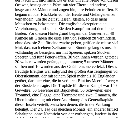
der Nachricht informiert. Da es sich um eine Meile von diese
Ort war, bestieg er ein Pferd mit vier Eltern und andere,
insgesamt 33 Männer und zogen hin, ihre Feinde zu treffen. E
begann mit der Rückkehr von der Beute und Gefangenen zu
verhandeln, um die Zeit zu lassen, gleiten, so dass mehr
Menschen zu bekommen. Die englische akzeptiert eine
Vereinbarung, und stellen Sie den Kampf um auf dem hohen
Boden. Vor diesem Hintergrund begann der Gouverneur 40
Kamele als Graben die erste Flut von Feinden zu verhindern,
ohne dass sie Zeit für eine zweite geben, griff er sie mit so vie
Mut, dass nach einem Zeitraum von Stunde gelang es uns, sie
vollständig zu besiegen, nur mit Speeren, spitzen Stöcken,
Speeren und fünf Feuerwaffen. 30 von ihnen wurden getötet 
20 weitere wurden gefangen genommen; 5 unserer Männer
starben und 16 wurden aus der Gefahrenzone verletzt. Dieses
freudige Ereignis war aufgrund der großen Anstrengungen vo
Oberstleutnant, der mit seinem Spieß mehr als 10 Engländer
getötet, darunter eine, die in verlieren Blut ins Meer lief weg 
der Einsiedelei sagte. Die Trophäe für diesen Kampf war 150
Gewehre, 50 Gewehre mit Bajonetten, 50 Schwerter, eine
Trommel, eine Flagge, eine Trompete und zwei Granaten, die 
Übereinstimmung mit einer Anordnung des Generalkapitän
dieser Inseln verteilt, zwischen denen, die in der Wirkung
beteiligt. Der 24. Tag des gleichen Monats, ein anderer britisc
Schaluppe, ohne Nachricht von der vorherigen, landete in der