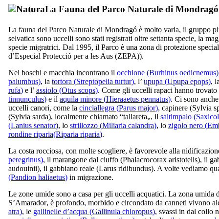
La Fauna del Parco Naturale di
Mondragó
La fauna del Parco Naturale di
Mondragó
è molto varia, il gruppo p
selvatica sono uccelli sono stati registrati oltre settanta specie, la ma
specie migratrici. Dal 1995, il Parco è una zona di protezione speciale
d’Especial Protecció per a les Aus
(ZEPA)).
Nei boschi e macchia incontrano il
occhione (
Burhinus oedicnemus
)
palumbus
)
, la
tortora (
Streptopelia turtur
)
, l’
upupa (
Upupa epops
)
, 
rufa
)
e l’
assiolo (
Otus scops
)
. Come gli uccelli rapaci hanno trovato 
tinnunculus
)
e il
aquila minore (
Hieraaetus pennatus
)
. Ci sono anche 
uccelli canori, come la
cinciallegra (
Parus major
)
, capinere (
Sylvia s
(
Sylvia sarda
), localmente chiamato “
tallareta
„, il
saltimpalo (
Saxicol
(
Lanius senator
)
, lo
strillozzo (
Miliaria calandra
)
, lo
zigolo nero (
Emb
rondine riparia
(Riparia riparia
)
.
La costa rocciosa, con molte scogliere, è favorevole alla nidificazio
peregrinus
)
, il marangone dal ciuffo (
Phalacrocorax aristotelis
), il g
audouinii
), il gabbiano reale (
Larus ridibundus
). A volte vediamo q
(
Pandion haliaetus
)
in migrazione.
Le zone umide sono a casa per gli uccelli acquatici. La zona umida d
S’Amarador
, è profondo, morbido e circondato da canneti vivono al
atra
)
, le
gallinelle d’acqua (
Gallinula chloropus
)
, svassi in dal collo 