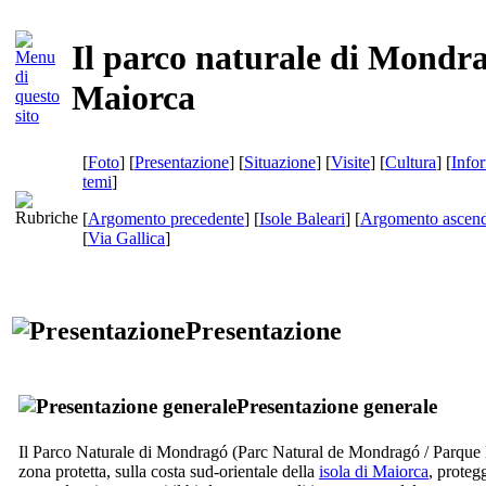
Il parco naturale di Mondr
Maiorca
[
Foto
] [
Presentazione
] [
Situazione
] [
Visite
] [
Cultura
] [
Info
temi
]
[
Argomento precedente
] [
Isole Baleari
] [
Argomento ascend
[
Via Gallica
]
Presentazione
Presentazione generale
Il Parco Naturale di
Mondragó
(
Parc Natural de Mondragó
/
Parque
zona protetta, sulla costa sud-orientale della
isola di Maiorca
, protegg