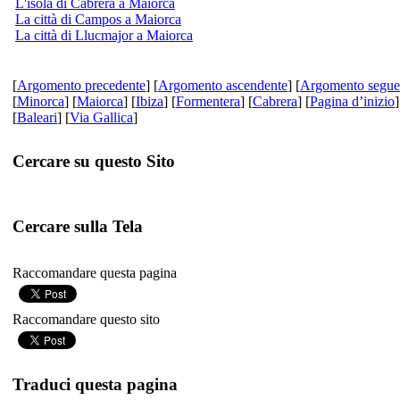
L'isola di Cabrera a Maiorca
La città di Campos a Maiorca
La città di Llucmajor a Maiorca
[
Argomento precedente
] [
Argomento ascendente
] [
Argomento segue
[
Minorca
] [
Maiorca
] [
Ibiza
] [
Formentera
] [
Cabrera
] [
Pagina d’inizio
]
[
Baleari
] [
Via Gallica
]
Cercare su questo Sito
Cercare sulla Tela
Raccomandare questa pagina
Raccomandare questo sito
Traduci questa pagina