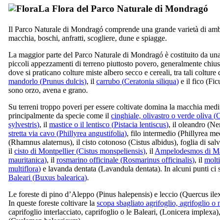
La
Flora del Parco Naturale di
Mondragó
Il Parco Naturale di
Mondragó
comprende una grande varietà di ambie
macchia, boschi, anfratti, scogliere, dune e spiagge.
La maggior parte del Parco Naturale di
Mondragó
è costituito da un
piccoli appezzamenti di terreno piuttosto povero, generalmente chiuse
dove si praticano colture miste albero secco e cereali, tra tali coltur
mandorlo (
Prunus dulcis
)
, il
carrubo (
Ceratonia siliqua
)
e il fico (
Fic
sono orzo, avena e grano.
Su terreni troppo poveri per essere coltivate domina la macchia medit
principalmente da specie come il
cinghiale, olivastro o verde oliva (
O
sylvestris
)
, il
mastice o il lentisco (
Pistacia lentiscus
)
, il oleandro (
Ne
stretta via cavo (
Phillyrea angustifolia
)
, filo intermedio (
Phillyrea me
(
Rhamnus alaternus
), il cisto cotonoso (
Cistus albidus
), foglia di salv
il
cisto di Montpellier (
Cistus monspeliensis
)
, il
Ampelodesmos di Mau
mauritanica
)
, il
rosmarino officinale (
Rosmarinus officinalis
)
, il
molti
multiflora
)
e lavanda dentata (
Lavandula dentata
). In alcuni punti c
Baleari (
Buxus balearica
)
.
Le foreste di pino d’Aleppo (
Pinus halepensis
) e leccio (
Quercus ile
In queste foreste coltivare la
scopa sbagliato agrifoglio, agrifoglio o 
caprifoglio interlacciato, caprifoglio o le Baleari, (
Lonicera implexa
)