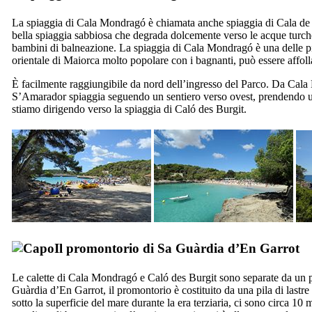
La spiaggia di
Cala Mondragó
è chiamata anche spiaggia di
Cala de
bella spiaggia sabbiosa che degrada dolcemente verso le acque turch
bambini di balneazione. La spiaggia di
Cala Mondragó
è una delle p
orientale di Maiorca molto popolare con i bagnanti, può essere affolla
È facilmente raggiungibile da nord dell’ingresso del Parco. Da
Cala
S’Amarador
spiaggia seguendo un sentiero verso ovest, prendendo un
stiamo dirigendo verso la spiaggia di
Caló des Burgit
.
Il promontorio di
Sa Guàrdia d’En Garrot
Le calette di
Cala Mondragó
e
Caló des Burgit
sono separate da un 
Guàrdia d’En Garrot
, il promontorio è costituito da una pila di lastre
sotto la superficie del mare durante la era terziaria, ci sono circa 10 m