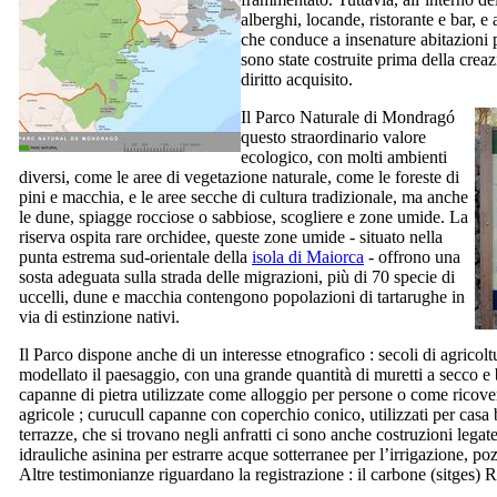
alberghi, locande, ristorante e bar, e 
che conduce a insenature abitazioni p
sono state costruite prima della crea
diritto acquisito.
Il Parco Naturale di
Mondragó
questo straordinario valore
ecologico, con molti ambienti
diversi, come le aree di vegetazione naturale, come le foreste di
pini e macchia, e le aree secche di cultura tradizionale, ma anche
le dune, spiagge rocciose o sabbiose, scogliere e zone umide. La
riserva ospita rare orchidee, queste zone umide - situato nella
punta estrema sud-orientale della
isola di Maiorca
- offrono una
sosta adeguata sulla strada delle migrazioni, più di 70 specie di
uccelli, dune e macchia contengono popolazioni di tartarughe in
via di estinzione nativi.
Il Parco dispone anche di un interesse etnografico : secoli di agrico
modellato il paesaggio, con una grande quantità di muretti a secco e
capanne di pietra utilizzate come alloggio per persone o come ricover
agricole ;
curucull
capanne con coperchio conico, utilizzati per casa 
terrazze, che si trovano negli anfratti ci sono anche costruzioni legate
idrauliche asinina per estrarre acque sotterranee per l’irrigazione, pozz
Altre testimonianze riguardano la registrazione : il carbone (
sitges
) R