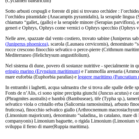
(
Cyclamen balearicum
)
Sotto arbusti cespugli e foreste di pini si trovano orchidee : l’orchide
l’orchidea piramidale (
Anacamptis pyramidalis
), la serapide lingua (
chiamato “
gallet
„ (gallo) e la serapide minore (
Serapias parviflora
), 
generi e Ophrys, Ophrys come vernici o Ophrys specchio (
Ophrys v
Nelle aree, spazzate dal vento costiero, trovato sabine (
Juniperus sab
(
Juniperus phoenicea
)
, scarola (
Launaea cervicornis
), denominato “
s
rocce crescono finocchio selvatico o perce-pierre (
Crithmum mariti
Mediterraneo (
Helichrysum angustifolium
).
Nel sistema di dune, povero di sostanze nutritive - specialmente in 
eringio marino (
Eryngium maritimum
)
e l’ammofila arenaria (
Ammoph
mare euforbia (
Euphorbia paralias
) e
leggere marittimo (
Pancratium
In entrambi i laghetti, acqua salmastra che si trova alle spalle delle 
Fonts de n’Alis
, ci sono spine precipita giunchi (
Juncus acutus
) e c
(
Phragmites australis
) e bambù (
Bambuseae
), tife (
Typha sp
.), tamer
selvatico viola o cristallo erba (
Salicornia ramosissima
), arbusto fino
fruticosa
), finocchio selvatico giallo (
Arthrocnemum macrostachyu
(
Limonium majoricum
), denominato “
saladina
„ in catalano, mare di
companyonis
) Limonium baguette, o rigida Limonium (
Limonium v
sviluppa il fieno di mare
(Ruppia maritima
).