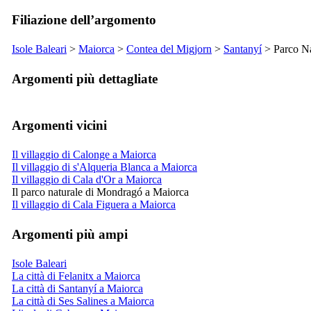
Filiazione dell’argomento
Isole Baleari
>
Maiorca
>
Contea del
Migjorn
>
Santanyí
> Parco Na
Argomenti più dettagliate
Argomenti vicini
Il villaggio di Calonge a Maiorca
Il villaggio di s'Alqueria Blanca a Maiorca
Il villaggio di Cala d'Or a Maiorca
Il parco naturale di Mondragó a Maiorca
Il villaggio di Cala Figuera a Maiorca
Argomenti più ampi
Isole Baleari
La città di Felanitx a Maiorca
La città di Santanyí a Maiorca
La città di Ses Salines a Maiorca