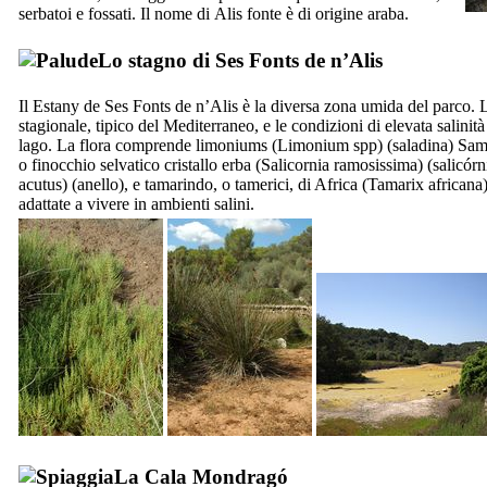
serbatoi e fossati. Il nome di
Alis
fonte è di origine araba.
Lo stagno di
Ses Fonts de n’Alis
Il
Estany de Ses Fonts de n’Alis
è la diversa zona umida del parco. L
stagionale, tipico del Mediterraneo, e le condizioni di elevata salinit
lago. La flora comprende limoniums (
Limonium spp
) (
saladina
) Sam
o finocchio selvatico cristallo erba (
Salicornia ramosissima
) (
salicórn
acutus
) (
anello
), e tamarindo, o tamerici, di Africa (
Tamarix africana
adattate a vivere in ambienti salini.
La
Cala Mondragó