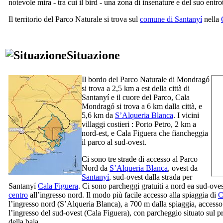
notevole mira - tra cui il bird - una zona di insenature e del suo entro
Il territorio del Parco Naturale si trova sul
comune di
Santanyí
nella
Situazione
Il bordo del Parco Naturale di
Mondragó
si trova a 2,5 km a est della città di
Santanyí
e il cuore del Parco,
Cala
Mondragó
si trova a 6 km dalla città, e
5,6 km da
S’Alqueria Blanca
. I vicini
villaggi costieri :
Porto Petro
, 2 km a
nord-est, e
Cala Figuera
che fiancheggia
il parco al sud-ovest.
Ci sono tre strade di accesso al Parco
Nord da
S’Alqueria Blanca
, ovest da
Santanyí
, sud-ovest dalla strada per
Santanyí
Cala Figuera
. Ci sono parcheggi gratuiti a nord ea sud-oves
centro
all’ingresso nord. Il modo più facile accesso alla spiaggia di
C
l’ingresso nord (
S’Alqueria Blanca
), a 700 m dalla spiaggia, accesso
l’ingresso del sud-ovest (
Cala Figuera
), con parcheggio situato sul 
della baia.