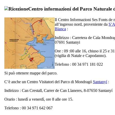
Centro informazioni del Parco Naturale 
Il Centro Informazioni
Ses Fonts de 
all’ingresso nord, proveniente da
S’A
Blanca
:
Indirizzo :
Carretera de Cala Mondrag
07691 Santanyi
Ore : 09 :00 alle 16, chiuso il 25 e 3
(vigilia di Natale e Capodanno).
Telefono : 00 34 971 181 022
Si può ottenere mappe del parco.
C’è anche un Centro Visitatori del Parco di
Mondragó
Santanyí
:
Indirizzo :
Can Crestall, Carrer de Can Llaneres, 8-07650 Santanyí
Orario : lunedì a venerdì, ore 8 alle ore 15.
Telefono : 00 34 971 642 067