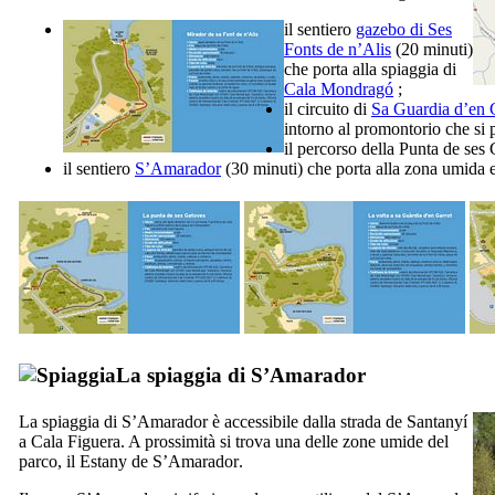
il sentiero
gazebo di
Ses
Fonts de n’Alis
(20 minuti)
che porta alla spiaggia di
Cala Mondragó
;
il circuito di
Sa Guardia d’en 
intorno al promontorio che si p
il percorso della
Punta de ses
il sentiero
S’Amarador
(30 minuti) che porta alla zona umida 
La spiaggia di S’Amarador
La spiaggia di
S’Amarador
è accessibile dalla strada de
Santanyí
a
Cala Figuera
. A prossimità si trova una delle zone umide del
parco, il
Estany de S’Amarador
.