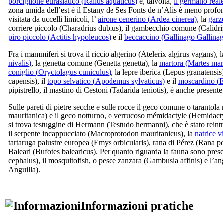
porciglione eurasiatico (
Rallus aquaticus
)
e, talvolta,
il germano reale
zona umida dell’est è il
Estany de Ses Fonts de n’Alis
è meno profon
visitata da uccelli limicoli, l’
airone cenerino (
Ardea cinerea
)
, la
garze
corriere piccolo (Charadrius dubius
), il gambecchio comune (
Calidri
piro piccolo (
Actitis hypoleucos
)
e il
beccaccino (
Gallinago Gallina
Fra i mammiferi si trova il riccio algerino (
Atelerix algirus vagans
), 
nivalis
)
, la genetta comune (
Genetta genetta
), la
martora (
Martes mar
coniglio (
Oryctolagus cuniculus
)
, la lepre iberica (
Lepus granatensis
capensis
), il
topo selvatico (
Apodemus sylvaticus
)
e il
moscardino (
E
pipistrello, il mastino di Cestoni (
Tadarida teniotis
), è anche presente
Sulle pareti di pietre secche e sulle rocce il geco comune o tarantola
mauritanica
) e il geco notturno, o verrucoso mémidactyle (
Hemidacty
si trova testuggine di Hermann (
Testudo hermanni
), che è stato rein
il serpente incappucciato (
Macroprotodon mauritanicus
), la
natrice v
tartaruga palustre europea (
Emys orbicularis
), rana di Pérez (
Rana pe
Baleari (
Bufotes balearicus
). Per quanto riguarda la fauna sono present
cephalus
), il mosquitofish, o pesce zanzara (
Gambusia affinis
) e l’a
Anguilla
).
Informazioni pratiche