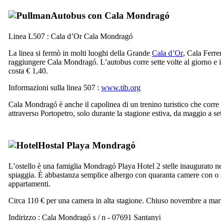
Autobus con
Cala Mondragó
Linea L507 :
Cala d’Or
Cala Mondragó
La linea si fermò in molti luoghi della Grande
Cala d’Or
,
Cala Ferre
raggiungere
Cala Mondragó
. L’autobus corre sette volte al giorno e 
costa € 1,40.
Informazioni sulla linea 507 :
www.tib.org
Cala Mondragó
è anche il capolinea di un trenino turistico che corre
attraverso
Portopetro
, solo durante la stagione estiva, da maggio a se
Hostal Playa Mondragó
L’ostello
è una famiglia
Mondragó Playa
Hotel 2 stelle inaugurato ne
spiaggia. È abbastanza semplice albergo con quaranta camere con o 
appartamenti.
Circa 110 € per una camera in alta stagione. Chiuso novembre a mar
Indirizzo :
Cala Mondragó s / n - 07691 Santanyi