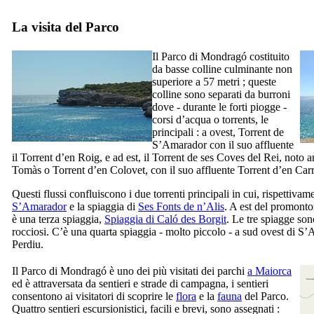
La visita del Parco
Il Parco di
Mondragó
costituito
da basse colline culminante non
superiore a 57 metri ; queste
colline sono separati da burroni
dove - durante le forti piogge -
corsi d’acqua o
torrents
, le
principali : a ovest,
Torrent de
S’Amarador
con il suo affluente
il
Torrent d’en Roig
, e ad est, il
Torrent de ses Coves del Rei
, noto 
Tomàs
o
Torrent d’en Colovet
, con il suo affluente
Torrent d’en Carr
Questi flussi confluiscono i due torrenti principali in cui, rispettivam
S’Amarador
e la spiaggia di
Ses Fonts de n’Alis
. A est del promont
è una terza spiaggia,
Spiaggia di
Caló des Borgit
. Le tre spiagge son
rocciosi. C’è una quarta spiaggia - molto piccolo - a sud ovest di
S’
Perdiu
.
Il Parco di
Mondragó
è uno dei più visitati dei parchi
a Maiorca
ed è attraversata da sentieri e strade di campagna, i sentieri
consentono ai visitatori di scoprire le
flora
e la
fauna
del Parco.
Quattro sentieri escursionistici, facili e brevi, sono assegnati :