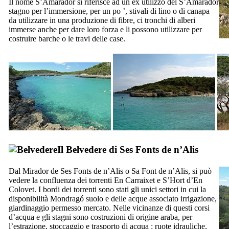
Il nome
S’Amarador
si riferisce ad un ex utilizzo del
S’Amarador
stagno per l’immersione, per un po ’, stivali di lino o di canapa
da utilizzare in una produzione di fibre, ci tronchi di alberi
immerse anche per dare loro forza e li possono utilizzare per
costruire barche o le travi delle case.
Il Belvedere di
Ses Fonts de n’Alis
Dal
Mirador de Ses Fonts de n’Alis
o
Sa Font de n’Alis
, si può
vedere la confluenza dei torrenti
En Carraixet
e
S’Hort d’En
Colovet
. I bordi dei torrenti sono stati gli unici settori in cui la
disponibilità
Mondragó
suolo e delle acque associato irrigazione,
giardinaggio permesso mercato. Nelle vicinanze di questi corsi
d’acqua e gli stagni sono costruzioni di origine araba, per
l’estrazione, stoccaggio e trasporto di acqua : ruote idrauliche,