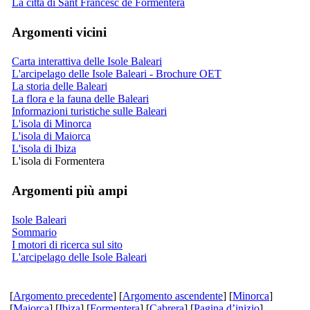
La città di Sant Francesc de Formentera
Argomenti vicini
Carta interattiva delle Isole Baleari
L'arcipelago delle Isole Baleari - Brochure OET
La storia delle Baleari
La flora e la fauna delle Baleari
Informazioni turistiche sulle Baleari
L'isola di Minorca
L'isola di Maiorca
L'isola di Ibiza
L'isola di Formentera
Argomenti più ampi
Isole Baleari
Sommario
I motori di ricerca sul sito
L'arcipelago delle Isole Baleari
[
Argomento precedente
] [
Argomento ascendente
] [
Minorca
]
[
Maiorca
] [
Ibiza
] [
Formentera
] [
Cabrera
] [
Pagina d’inizio
]