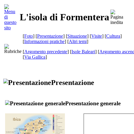
L'isola di Formentera
[
Foto
] [
Presentazione
] [
Situazione
] [
Visite
] [
Cultura
]
[
Informazioni pratiche
] [
Altri temi
]
[
Argomento precedente
] [
Isole Baleari
] [
Argomento ascend
[
Via Gallica
]
Presentazione
Presentazione generale