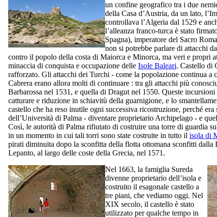
un confine geografico tra i due nemi
della Casa d’Austria, da un lato, l’
controllava l’Algeria dal 1529 e anc
l’alleanza franco-turca è stato firma
Spagna), imperatore del Sacro Rom
non si potrebbe parlare di attacchi da 
contro il popolo della costa di Maiorca e Minorca, ma veri e propri att
minaccia di conquista e occupazione delle
Isole Baleari
. Castello di
rafforzato. Gli attacchi dei Turchi - come la popolazione continua a 
Cabrera
erano allora molti di continuare : tra gli attacchi più conosci
Barbarossa nel 1531, e quella di
Dragut
nel 1550. Queste incursioni
catturare e riduzione in schiavitù della guarnigione, e lo smantellame
castello che ha reso inutile ogni successiva ricostruzione, perché era 
dell’Università di
Palma
- diventare proprietario Archipelago - e que
Così, le autorità di
Palma
rifiutato di costruire una torre di guardia su
in un momento in cui tali torri sono state costruite in tutto il
isola di 
pirati diminuita dopo la sconfitta della flotta ottomana sconfitti dalla
Lepanto, al largo delle coste della Grecia, nel 1571.
Nel 1663, la famiglia
Sureda
divenne proprietario dell’isola e
costruito il esagonale castello a
tre piani, che vediamo oggi. Nel
XIX
secolo, il castello è stato
utilizzato per qualche tempo in