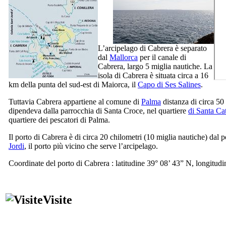
L’arcipelago di
Cabrera
è separato
dal
Mallorca
per il canale di
Cabrera
, largo 5 miglia nautiche. La
isola di
Cabrera
è situata circa a 16
km della punta del sud-est di Maiorca, il
Capo di
Ses Salines
.
Tuttavia
Cabrera
appartiene al comune di
Palma
distanza di circa 5
dipendeva dalla parrocchia di Santa Croce, nel quartiere
di Santa Cat
quartiere dei pescatori di
Palma
.
Il porto di
Cabrera
è di circa 20 chilometri (10 miglia nautiche) dal p
Jordi
, il porto più vicino che serve l’arcipelago.
Coordinate del porto di
Cabrera
: latitudine 39° 08’ 43” N, longitud
Visite