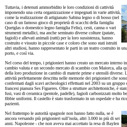
Tuttavia, i detenuti ammorbidito le loro condizioni di cattività
imponendo una certa organizzazione e impegnati in varie attività,
come la realizzazione di artigianato Sabina legno o di bosso (nel
caso di un famoso gioco di proprietà di scacchi della famiglia
Quetglas
o domestico legno famiglia
Feliu
), cesti, canna o vari
strumenti metallici, ma anche seminato diverse colture (patate,
fagioli) e allevati animali (ratti) per la loro sussistenza, hanno
costruito e vissuto in piccole case e coloro che sono stati istruiti
altri studiosi, hanno rappresentato le parti in un teatro costruito in un
porto, e così via.
Nel corso del tempo, i prigionieri hanno creato un mercato interno in c
cambio valuta e un secondo mercato di scambio con Maiorca, alla qu
della loro produzione in cambio di materie prime e utensili diverse. 
attività perfettamente descritta nelle memorie dei prigionieri che sono
confermati dagli scavi archeologici effettuati nel 2003 su un gruppo di
francesi pianura
Ses Figueres
. Oltre a strutture architettoniche, è stat
fusi, vasi di ceramica (pentole, padelle), fagioli carbonizzati molto b
fibbie uniformi. Il castello è stato trasformato in un ospedale e ha r
pazienti.
Nel frattempo le autorità spagnole non hanno fatto nulla, se è
ancora versando più prigionieri sull’isola, altri 3.000 in più di sei
anni. Napoleone - che non aveva mai accettato la resa di Baylen