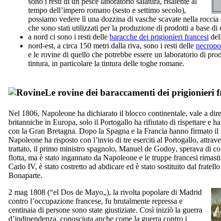
sono i resti di un pesce laboratorio salatura, risalente al
tempo dell’impero romano (sesto e settimo secolo),
possiamo vedere lì una dozzina di vasche scavate nella roccia o
che sono stati utilizzati per la produzione di prodotti a base di 
a nord ci sono i resti delle
baracche dei prigionieri francesi
del
nord-est, a circa 150 metri dalla riva, sono i resti delle
necropo
e le rovine di quello che potrebbe essere un laboratorio di prod
tintura, in particolare la tintura delle toghe romane.
Le rovine dei baraccamenti dei prigionieri f
Nel 1806, Napoleone ha dichiarato il blocco continentale, vale a dire 
britanniche in Europa, solo il Portogallo ha rifiutato di rispettare e
con la Gran Bretagna. Dopo la Spagna e la Francia hanno firmato il t
Napoleone ha risposto con l’invio di tre eserciti al Portogallo, attra
trattato, il primo ministro spagnolo,
Manuel de Godoy
, sperava di co
flotta, ma è stato ingannato da Napoleone e le truppe francesi rimasti
Carlo
IV
, è stato costretto ad abdicare ed è stato sostituito dal frate
Bonaparte.
2 mag 1808 (“
el Dos de Mayo
„), la rivolta popolare di Madrid
contro l’occupazione francese, fu brutalmente repressa e
centinaia di persone sono state giustiziate. Così iniziò la guerra
d’indipendenza, conosciuta anche come la guerra contro i