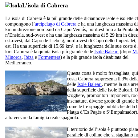
L’isola di
Cabrera
La isola di
Cabrera
è la più grande delle diciannove isole e isolette c
compongono l’
arcipelago di
Cabrera
e ha una lunghezza massima di
km in direzione nord-sud da
Capo Ventós
, nord-est fino alla
Punta d
n’Ensiola
, sud-ovest e ha una larghezza massima di 5,29 km in dire
est-ovest, dal
Capo de Llebeig
, nord-ovest di Capo dello
Imperialet
,
est. Ha una superficie di 15,69 km², e la lunghezza delle sue coste è
km.
Cabrera
è la quinta isola più grande delle
Isole Baleari
(dopo
Ma
Minorca
,
Ibiza
e
Formentera
) e la più grande isola disabitata del
Mediterraneo.
Questa costa è molto frastagliata, qui
costa
Cabrera
rappresenta il 3% dell
delle
Isole Baleari
, mentre la sua ar
della superficie delle Isole Baleari. Q
scogliere, promontori imponenti, roc
insenature, diverse grotte di grande 
come le tre spiagge pubbliche della b
Platga d’Es Pagès
e
S’Empalmador
)
attraversare la famiglia reale spagnola.
Il territorio dell’isola è piuttosto pi
parallele di colline che si stagliano n