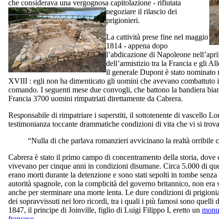
che considerava una vergognosa capitolazione - rifiutata
negoziare il rilascio dei
prigionieri.
La cattività prese fine nel maggio
1814 - appena dopo
l’abdicazione di Napoleone nell’april
dell’armistizio tra la Francia e gli All
il generale
Dupont
è stato nominato m
XVIII
: egli non ha dimenticato gli uomini che avevano combattuto i
comando. I seguenti mese due convogli, che battono la bandiera bia
Francia 3700 uomini rimpatriati direttamente da
Cabrera
.
Responsabile di rimpatriare i superstiti, il sottotenente di vascello
Lou
testimonianza toccante drammatiche condizioni di vita che vi si trov
“Nulla di che parlava romanzieri avvicinano la realtà orribile
Cabrera
è stato il primo campo di concentramento della storia, dove
vivevano per cinque anni in condizioni disumane. Circa 5.000 di que
erano morti durante la detenzione e sono stati sepolti in tombe senza 
autorità spagnole, con la complicità del governo britannico, non era 
anche per sterminare una morte lenta. Le dure condizioni di prigionia 
dei sopravvissuti nei loro ricordi, tra i quali i più famosi sono quelli 
1847, il principe di
Joinville
, figlio di
Luigi Filippo
I, eretto un
monu
francese
.