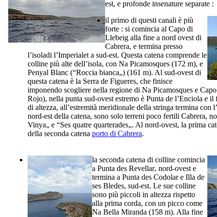
est, e profonde insenature separate :
il primo di questi canali è più
forte : si comincia al
Capo di
Llebeig
alla fine a nord ovest di
Cabrera
, e termina presso
l’isoladi l’
Imperialet
a sud-est. Questa catena comprende le
colline più alte dell’isola, con
Na Picamosques
(172 m), e
Penyal Blanc
(“Roccia bianca„) (161 m). Al sud-ovest di
questa catena è la
Serra de Figueres
, che finisce
imponendo scogliere nella regione di
Na Picamosques
e Capo
Rojo
), nella punta sud-ovest estremo è
Punta de l’Enciola
e il
di altezza, all’estremità meridionale della stringa termina con l
nord-est della catena, sono solo terreni poco fertili
Cabrera
, no
Vinya
„ e “
Ses quatre quarterades
„. Al nord-ovest, la prima ca
della seconda catena
porto di
Cabrera
.
la seconda catena di colline comincia
a
Punta des Revellar
, nord-ovest e
termina a
Punta des Codolar
e
Illa de
ses Bledes
, sud-est. Le sue colline
sono più piccoli in altezza rispetto
alla prima corda, con un picco come
Na Bella Miranda
(158 m). Alla fine