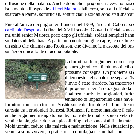
diffusione della malattia. Anche dopo che i prigionieri avevano tras
isolamento all’ospedale
di Port Mahon
a Minorca, solo alti ufficiali s
sbarcare a
Palma
, sottufficiali, sottufficiali e soldati sono stati sbarca
Fino all’arrivo dei prigionieri francesi nel 1909, l’isola di
Cabrera
si 
cardinale
Despuig
alla fine del
XVIII
secolo. Giovani ufficiali sono s
ma uniti senior Maiorca poco dopo gli ufficiali, soldati semplici hann
sul lato sud della baia. A parte un paio di conigli e capre, le creature
un asino che chiamavano Robinson, che divenne la mascotte dei prigio
sull’isola unica fonte di acqua potabile.
La fornitura di prigionieri cibo e a
quattro giorni, con il minimo di cibo
prossima consegna. Un problema si è
di tempeste nel canale che separa l’i
l’invio è stato ritardato, ha trascors
di prigionieri per l’isola. Quando l
finalmente arrivato, prigionieri, furio
tentarono di impadronirsi della nave. I
fornitori rifiutato di tornare. Sostituzione del fornitore ha fino a tre
carestia tra i prigionieri francesi. Robinson fu presto mangiare il culo
anche prigionieri mangiato piante, molte delle quali si sono rivelati t
venti e la pioggia cadde su i piccoli rifugi, che sono stati finalmente
Molti uomini ceduto alla malattia e malnutrizione. Nelle situazioni p
venuti a sopravvivere, a praticare la coprofagia e cannibalismo.