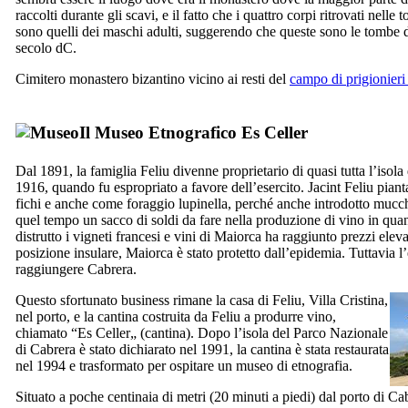
raccolti durante gli scavi, e il fatto che i quattro corpi ritrovati nell
sono quelli dei maschi adulti, suggerendo che queste sono le tombe 
secolo dC.
Cimitero monastero bizantino vicino ai resti del
campo di prigionieri
Il Museo Etnografico
Es Celler
Dal 1891, la famiglia
Feliu
divenne proprietario di quasi tutta l’isola
1916, quando fu espropriato a favore dell’esercito.
Jacint Feliu
pianta
fichi e anche come foraggio lupinella, perché anche introdotto mucch
quel tempo un sacco di soldi da fare nella produzione di vino in quan
distrutto i vigneti francesi e vini di Maiorca ha raggiunto prezzi eleva
posizione insulare, Maiorca è stato protetto dall’epidemia. Tuttavia l’
raggiungere
Cabrera
.
Questo sfortunato business rimane la casa di
Feliu
,
Villa Cristina
,
nel porto, e la cantina costruita da
Feliu
a produrre vino,
chiamato “
Es Celler
„ (cantina). Dopo l’isola del Parco Nazionale
di
Cabrera
è stato dichiarato nel 1991, la cantina è stata restaurata
nel 1994 e trasformato per ospitare un museo di etnografia.
Situato a poche centinaia di metri (20 minuti a piedi) dal porto di
Cab