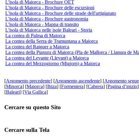
L'isola di Maiorca - Brochure OET
L'isola di Maiorca - Brochure delle escursioni
L'isola di Maiorca - Brochure delle strade dell'artigianato
L'isola di Maiorca - Brochure gastronomia
L'isola di Maiorca - Mappa di transito
L'isola di Maiorca nelle isole Baleari - Storia
La contea di Palma di Maiorca
La contea della Serra de Tramuntana a Maiorca
La contea del Raiguer a Maiorca
La contea della Pianura di Maiorca (Pla de Mallorca / Llanura de Ma
La contea del Levante (Llevant) a Maiorca
La contea del Mezzogiorno (Migjorn) a Maiorca
[
Argomento precedente
] [
Argomento ascendente
] [
Argomento segue
[
Minorca
] [
Maiorca
] [
Ibiza
] [
Formentera
] [
Cabrera
] [
Pagina d’inizio
]
[
Baleari
] [
Via Gallica
]
Cercare su questo Sito
Cercare sulla Tela