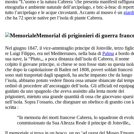
mostra “
L’uomo e la natura Cabrera
’che presenta manifesti raffiguran
etnografia e ambiente naturale dell’arcipelago, e bric-à-brac di repert
tutto l’arcipelago e le acque circostanti. Accanto al museo è un
giard
che ha 72 specie native per l’isola di piante
Cabrera
.
Memorial di prigionieri di guerra france
Nel giugno 1847, il vice-ammiraglio principe di Joinville, terzo figlio
re Luigi Filippo, era nel Mediterraneo, nella baia di
Palma
a bordo de
sua nave, la “Pluto„, a poca distanza dall’isola di
Cabrera
, il nome
colpito il giovane principe, si chiese se non fosse stato su questa isol
che dopo la capitolazione di Bailen nel 1808, poveri soldati francesi
sono stati trasportati dagli spagnoli, ha anche imparato che da lungo
l’isola, abbiamo potuto vedere finora ossa umane sbiancate dal temp
ordinò di procedere all’ancoraggio dell’isola. Gli ufficiali ed equipag
guidato da uno spagnolo che aveva assistito alla lenta morte dei
prigionieri, mietuto una grande quantità di ossa che giacevano sparsi
nell’isola. Sopra l’ossario, che disegnare un obelisco di granito con l
scritta :
“In memoria dei morti francese
Cabrera
, lo squadrone di evol
commissionato da Sua Altezza Reale il principe di Joinville„
Il memoriale si trova in un bosco, un po ’ad ovest del Museo Etnogra