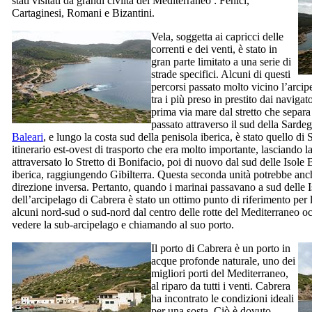
stati visitati da grandi civiltà del Mediterraneo : Fenici,
Cartaginesi, Romani e Bizantini.
Vela, soggetta ai capricci delle
correnti e dei venti, è stato in
gran parte limitato a una serie di
strade specifici. Alcuni di questi
percorsi passato molto vicino l’arci
tra i più preso in prestito dai navigat
prima via mare dal stretto che separa 
passato attraverso il sud della Sardeg
Baleari
, e lungo la costa sud della penisola iberica, è stato quello di S
itinerario est-ovest di trasporto che era molto importante, lasciando la
attraversato lo Stretto di Bonifacio, poi di nuovo dal sud delle Isole 
iberica, raggiungendo Gibilterra. Questa seconda unità potrebbe anc
direzione inversa. Pertanto, quando i marinai passavano a sud delle Iso
dell’arcipelago di
Cabrera
è stato un ottimo punto di riferimento per 
alcuni nord-sud o sud-nord dal centro delle rotte del Mediterraneo o
vedere la sub-arcipelago e chiamando al suo porto.
Il porto di
Cabrera
è un porto in
acque profonde naturale, uno dei
migliori porti del Mediterraneo,
al riparo da tutti i venti.
Cabrera
ha incontrato le condizioni ideali
per una sosta. Ciò è dovuto