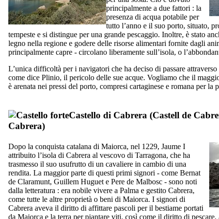
principalmente a due fattori : la
presenza di acqua potabile per
tutto l’anno e il suo porto, situato, pr
tempeste e si distingue per una grande pescaggio. Inoltre, è stato anch
legno nella regione e godere delle risorse alimentari fornite dagli anim
principalmente capre - circolano liberamente sull’isola, o l’abbondan
L’unica difficoltà per i navigatori che ha deciso di passare attraverso
come dice Plinio, il pericolo delle sue acque. Vogliamo che il maggi
è arenata nei pressi del porto, compresi cartaginese e romana per la 
Castello di
Cabrera
(
Castell de Cabre
Cabrera
)
Dopo la conquista catalana di Maiorca, nel 1229,
Jaume
I
attribuito l’isola di
Cabrera
al vescovo di Tarragona, che ha
trasmesso il suo usufrutto di un cavaliere in cambio di una
rendita. La maggior parte di questi primi signori - come
Bernat
de Claramunt
,
Guillem Huguet
e
Pere de Malbosc
- sono noti
dalla letteratura : era nobile vivere a Palma e gestito
Cabrera
,
come tutte le altre proprietà o beni di Maiorca. I signori di
Cabrera
aveva il diritto di affittare pascoli per il bestiame portati
da Maiorca e la terra per piantare viti, così come il diritto di pescar