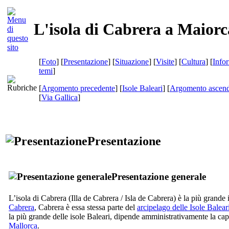
L'isola di Cabrera a Maiorc
[
Foto
] [
Presentazione
] [
Situazione
] [
Visite
] [
Cultura
] [
Info
temi
]
[
Argomento precedente
] [
Isole Baleari
] [
Argomento ascend
[
Via Gallica
]
Presentazione
Presentazione generale
L’isola di
Cabrera
(
Illa de Cabrera
/
Isla de Cabrera
) è la più grande 
Cabrera
,
Cabrera
è essa stessa parte del
arcipelago delle Isole Balear
la più grande delle isole Baleari, dipende amministrativamente la ca
Mallorca
.