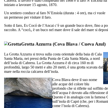
Cabrera
. Il lavoro è stato completato nel 1868 e il faro
N’Enciola
ha
iniziato a lavorare 15 agosto, 1870.
Un sentiero conduce al faro
N’Ensiola
(durata : 4 ore), ma ci vuole
un permesso per visitare il faro.
Sotto il faro,
Es Cocó de l’Ancai
c’è un grande buco dove, fino a poc
raccolto. A “
cocó
„ è un buco nel mare dove il sale del mare si deposi
Grotta Azzurra (
Cova Blava
/
Cueva Azul
)
La Grotta Azzurra si trova sulla costa orientale della baia di
Cala
Santa Maria
, nei pressi della
Punta de Cala Santa Maria
, a nord
dell’isola di
Cabrera
. La Grotta Azzurra è di circa 160 m di
profondità, largo 50 metri e alto 20 metri, è una grotta scavata dal
mare nella roccia calcarea dell’isola.
Cova Blava
deve il suo nome
alle acque del colore blu
profondo che si riflette sul soffitto de
dell’acqua è dovuto alla riflessione 
Questo è in analogia con la famosa G
sull’isola di
Capri
(che, per i Roman
come l’isola di
Cabrera
).