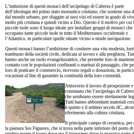
L’istituzione di questi monaci dell’arcipelago di
Cabrera
è parte
dell’ideologia del primo stato monastico cristiano, che sostiene una d
dal mondo urbano, per sfuggire ai suoi vizi ed essere in grado di viv
molto più cristiana e quindi vicino a Dio. Questo è il motivo per cui 
piccole isole sono il luogo ideale per installare gruppi di monaci che
occupano tante piccole isole in tutto il Mediterraneo occidentale e
l’Atlantico, in particolare quelle situate vicino a strade navigazione.
Questi monaci hanno l’ambizione di condurre una vita modesta, lont
trambusto della società civile, dedicata al lavoro e alla preghiera. Tut
hanno anche un ruolo evangelizzatrice, che permette loro di mantener
contatto con le popolazioni confinanti o marinai di passaggio, che p
loro di praticare il commercio, ricevono regali o donazioni, in part
vocazioni al fine di garantire la continuità della loro comunità.
Attraverso il lavoro di prospezione e 
constatato che l’arcipelago di
Cabrer
che sembrano essere strettamente leg
Tutti hanno abbondanti materiali cer
il quinto e il settimo secolo dC, alcu
riferimento alla cultura cristiana.
Il principale campo di ceramica, per
la pianura
Ses Figueres
, che si trova nella parte inferiore del porto d
sembra essere il luogo dove era il monastero dove la maggior parte d