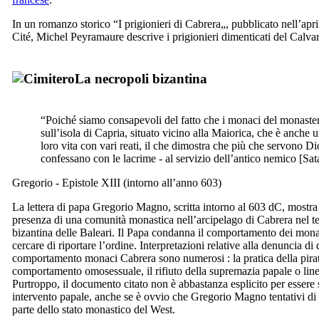
In un romanzo storico “
I prigionieri di Cabrera
„, pubblicato nell’apr
Cité
,
Michel Peyramaure
descrive i prigionieri dimenticati del Calva
La necropoli bizantina
“Poiché siamo consapevoli del fatto che i monaci del monaster
sull’isola di Capria, situato vicino alla Maiorica, che è anche u
loro vita con vari reati, il che dimostra che più che servono Di
confessano con le lacrime - al servizio dell’antico nemico [Sat
Gregorio - Epistole
XIII
(intorno all’anno 603)
La lettera di papa Gregorio Magno, scritta intorno al 603 dC, mostr
presenza di una comunità monastica nell’arcipelago di
Cabrera
nel t
bizantina delle Baleari. Il Papa condanna il comportamento dei mona
cercare di riportare l’ordine. Interpretazioni relative alla denuncia di
comportamento monaci
Cabrera
sono numerosi : la pratica della pirate
comportamento omosessuale, il rifiuto della supremazia papale o linee
Purtroppo, il documento citato non è abbastanza esplicito per essere s
intervento papale, anche se è ovvio che Gregorio Magno tentativi di 
parte dello stato monastico del West.