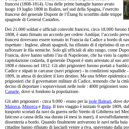
francesi (1808-1814). Una delle prime battaglie hanno avuto
luogo 19 luglio 1808 in Bailen, nel sud della Spagna, l’esercito
francese del generale
Dupont de l’Étang
fu sconfitto dalle truppe
spagnole di General
Castaños
.
Dei 21.000 soldati e ufficiali coinvolti francesi, circa 18.000 furono fa
1808, è stato firmato un accordo per cedere
Andújar
, l’accordo
preve
francesi dovevano essere tornato in Francia da Cadice a bordo di navi
rispettato : Inglese, alleati spagnoli, ha rifiutato di il ripristino di un
rafforzare le fila nemiche. Solo gli ufficiali di alto rango, come Dupo
Francia, dove hanno subito l’ira di Napoleone, che ha visto la capit
capitolazione codarda, il generale
Dupont
è stato arrestato al suo ar
1808 e rimosso nel 1812. Gli altri prigionieri furono portati a
Sanlúc
Cadice e stipati in carcasse (navi prigione) - in condizioni squallide 
1809, in attesa di decidere il loro destino. Ma una febbre epidemica c
prigionieri che il governatore militare di Cadice, temendo che la città
deciso di deportare i sopravvissuti nelle isole : 4000 prigionieri sono s
Canarie
, dove si fondono la popolazione.
Gli altri prigionieri - circa 9.000 - erano per la
isole Baleari
, dove do
Maiorca
,
Minorca
e
Ibiza
. Il loro viaggio è iniziato 9 aprile 1809, da
trasporto scortati da navi da guerra nello Stretto di Gibilterra nel Med
faticoso a causa della sua durata (4 mesi in mare), il sovraffollamento
dissenteria a bordo. Quando finalmente arrivarono le navi nella baia
cittadine hanno rifiutato di lasciarli venire a riva, spaventato dalla pos