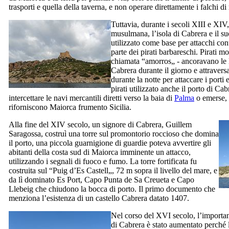
trasporti e quella della taverna, e non operare direttamente i falchi di 
Tuttavia, durante i secoli
XIII
e
XIV
musulmana, l’isola di
Cabrera
e il su
utilizzato come base per attacchi con
parte dei pirati barbareschi. Pirati m
chiamata “
amorros
„ - ancoravano le 
Cabrera
durante il giorno e attraversa
durante la notte per attaccare i porti 
pirati utilizzato anche il porto di
Cab
intercettare le navi mercantili diretti verso la baia di
Palma
o emerse, 
riforniscono Maiorca frumento Sicilia.
Alla fine del
XIV
secolo, un signore di
Cabrera
,
Guillem
Saragossa
, costruì una torre sul promontorio roccioso che domina
il porto, una piccola guarnigione di guardie poteva avvertire gli
abitanti della costa sud di Maiorca imminente un attacco,
utilizzando i segnali di fuoco e fumo. La torre fortificata fu
costruita sul “
Puig d’Es Castell
„, 72 m sopra il livello del mare, e
da lì dominato
Es Port
, Capo
Punta de Sa Creueta
e
Capo
Llebeig
che chiudono la bocca di porto. Il primo documento che
menziona l’esistenza di un castello
Cabrera
datato 1407.
Nel corso del
XVI
secolo, l’importan
di
Cabrera
è stato aumentato perché 