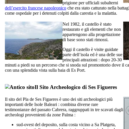
prigione per ufficiali subalterni
dell’esercito francese napoleonico
che era stato catturato nella battag
come ospedale per i detenuti colpiti dalla carestia e la malattia.
Nel 1982, il castello è stato
restaurato e gli elementi che non
appartengono alla progettazione
di base sono stati rimossi.
Oggi il castello è visite guidate
parte dell’isola ed è una delle sue
principali attrazioni : dopo 20-30
minuti a piedi su un percorso che si snoda sul promontorio dove il cas
con una splendida vista sulla baia di
Es Port
.
Il Sito Archeologico di
Ses Figueres
Il sito del
Pla de Ses Figueres
è uno dei siti archeologici più
importanti delle Isole Baleari : combina diverse rare
testimonianze del passato
Cabrera
, raggruppati in tre scavati dagli
archeologi provenienti da zone Palma :
sud-ovest del deposito, sulla costa vicino a
Sa Platgeta
,