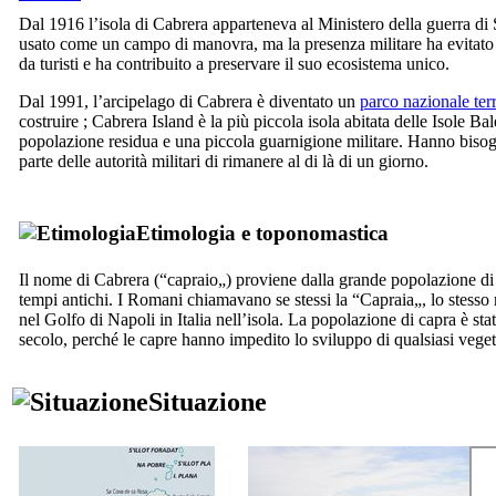
Dal 1916 l’isola di
Cabrera
apparteneva al Ministero della guerra di 
usato come un campo di manovra, ma la presenza militare ha evitat
da turisti e ha contribuito a preservare il suo ecosistema unico.
Dal 1991, l’arcipelago di
Cabrera
è diventato un
parco nazionale ter
costruire ;
Cabrera
Island è la più piccola isola abitata delle Isole Bal
popolazione residua e una piccola guarnigione militare. Hanno bisog
parte delle autorità militari di rimanere al di là di un giorno.
Etimologia e toponomastica
Il nome di
Cabrera
(“capraio„) proviene dalla grande popolazione di 
tempi antichi. I Romani chiamavano se stessi la “
Capraia
„, lo stess
nel Golfo di Napoli in Italia nell’isola. La popolazione di capra è sta
secolo, perché le capre hanno impedito lo sviluppo di qualsiasi veget
Situazione