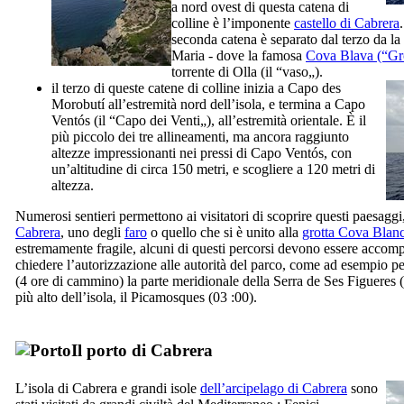
a nord ovest di questa catena di
colline è l’imponente
castello di
Cabrera
seconda catena è separato dal terzo da l
Maria
- dove la famosa
Cova Blava
(“Gro
torrente di
Olla
(il “vaso„).
il terzo di queste catene di colline inizia a
Capo des
Morobutí
all’estremità nord dell’isola, e termina a
Capo
Ventós
(il “Capo dei Venti„), all’estremità orientale. È il
più piccolo dei tre allineamenti, ma ancora raggiunto
altezze impressionanti nei pressi di
Capo Ventós
, con
un’altitudine di circa 150 metri, e scogliere a 120 metri di
altezza.
Numerosi sentieri permettono ai visitatori di scoprire questi paesaggi,
Cabrera
, uno degli
faro
o quello che si è unito alla
grotta
Cova Blan
estremamente fragile, alcuni di questi percorsi devono essere accom
chiedere l’autorizzazione alle autorità del parco, come ad esempio pe
(4 ore di cammino) la parte meridionale della
Serra de Ses Figueres
(
più alto dell’isola, il
Picamosques
(03 :00).
Il porto di
Cabrera
L’isola di
Cabrera
e grandi isole
dell’arcipelago di
Cabrera
sono