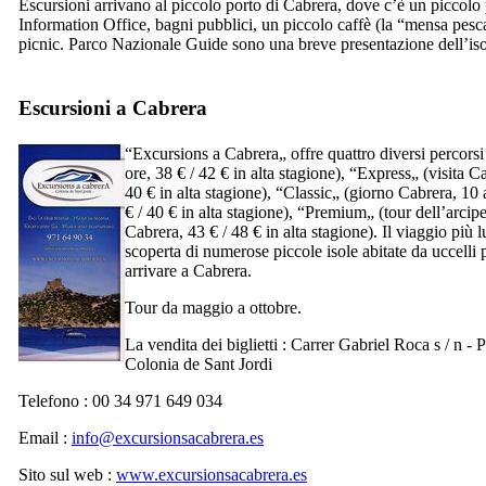
Escursioni arrivano al piccolo porto di
Cabrera
, dove c’è un piccolo
Information Office, bagni pubblici, un piccolo caffè (la “mensa pesca
picnic. Parco Nazionale Guide sono una breve presentazione dell’isol
Escursioni a Cabrera
“
Excursions a Cabrera
„ offre quattro diversi percorsi 
ore, 38 € / 42 € in alta stagione), “
Express
„ (visita
Ca
40 € in alta stagione), “
Classic
„ (giorno
Cabrera
, 10 
€ / 40 € in alta stagione), “
Premium
„ (tour dell’arcip
Cabrera
, 43 € / 48 € in alta stagione). Il viaggio più 
scoperta di numerose piccole isole abitate da uccelli 
arrivare a
Cabrera
.
Tour da maggio a ottobre.
La vendita dei biglietti :
Carrer Gabriel Roca s / n - P
Colonia de Sant Jordi
Telefono : 00 34 971 649 034
Email :
info@excursionsacabrera.es
Sito sul web :
www.excursionsacabrera.es