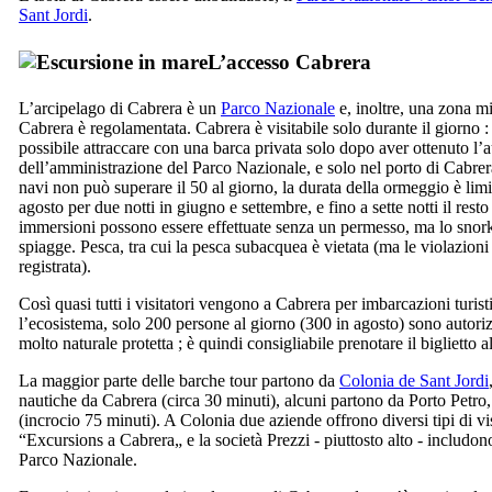
Sant Jordi
.
L’accesso
Cabrera
L’arcipelago di
Cabrera
è un
Parco Nazionale
e, inoltre, una zona mil
Cabrera
è regolamentata.
Cabrera
è visitabile solo durante il giorno :
possibile attraccare con una barca privata solo dopo aver ottenuto l’
dell’amministrazione del Parco Nazionale, e solo nel porto di
Cabrer
navi non può superare il 50 al giorno, la durata della ormeggio è limit
agosto per due notti in giugno e settembre, e fino a sette notti il res
immersioni possono essere effettuate senza un permesso, ma lo snorke
spiagge. Pesca, tra cui la pesca subacquea è vietata (ma le violazion
registrata).
Così quasi tutti i visitatori vengono a
Cabrera
per imbarcazioni turist
l’ecosistema, solo 200 persone al giorno (300 in agosto) sono autoriz
molto naturale protetta ; è quindi consigliabile prenotare il biglietto
La maggior parte delle barche tour partono da
Colonia de Sant Jordi
nautiche da
Cabrera
(circa 30 minuti), alcuni partono da
Porto Petro
(incrocio 75 minuti). A
Colonia
due aziende offrono diversi tipi di vis
“
Excursions a Cabrera
„ e la società Prezzi - piuttosto alto - includo
Parco Nazionale.