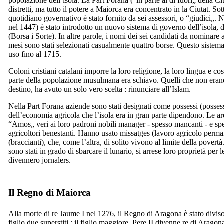
popolazione dell’isola. La
Part Forana
(“in parte al di fuori
„
della
Ci
distretti, ma tutto il potere a Maiorca era concentrato in la
Ciutat
. Sot
quotidiano governativo è stato fornito da sei
assessori
, o “giudici
„
. 
nel 1447) è stato introdotto un nuovo sistema di governo dell’isola,
(Borsa i Sorte). In altre parole, i nomi dei sei candidati da nominare
mesi sono stati selezionati casualmente quattro borse. Questo sistem
uso fino al 1715.
Coloni cristiani catalani imporre la loro religione, la loro lingua e co
parte della popolazione musulmana era schiavo. Quelli che non erano
destino, ha avuto un solo vero scelta : rinunciare all’Islam.
Nella
Part
Forana
aziende sono stati designati come possessi (
posses
dell’economia agricola che l’isola era in gran parte dipendono. Le are
“
Amos
„ veri ai loro padroni nobili manager - spesso mancanti - e spe
agricoltori benestanti. Hanno usato
missatges
(lavoro agricolo perma
(braccianti), che, come l’altra, di solito vivono al limite della povertà
sono stati in grado di sbarcare il lunario, si arrese loro proprietà per 
divennero
jornalers
.
Il Regno di Maiorca
Alla morte di re
Jaume
I
nel 1276, il Regno di Aragona è stato diviso
figlio due superstiti : il figlio maggiore,
Pere
II
divenne re di Aragon