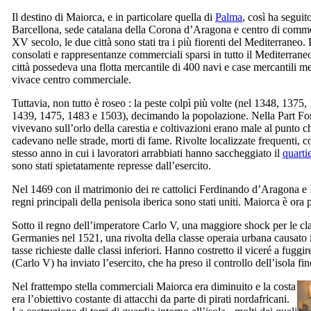
Il destino di Maiorca, e in particolare quella di
Palma
, così ha seguit
Barcellona, sede catalana della Corona d’Aragona e centro di comm
XV
secolo, le due città sono stati tra i più fiorenti del Mediterraneo.
consolati e rappresentanze commerciali sparsi in tutto il Mediterran
città possedeva una flotta mercantile di 400 navi e case mercantili m
vivace centro commerciale.
Tuttavia, non tutto è roseo : la peste colpì più volte (nel 1348, 137
1439, 1475, 1483 e 1503), decimando la popolazione. Nella
Part Fo
vivevano sull’orlo della carestia e coltivazioni erano male al punto 
cadevano nelle strade, morti di fame. Rivolte localizzate frequenti,
stesso anno in cui i lavoratori arrabbiati hanno saccheggiato il
quarti
sono stati spietatamente represse dall’esercito.
Nel 1469 con il matrimonio dei re cattolici Ferdinando d’Aragona e Is
regni principali della penisola iberica sono stati uniti. Maiorca è ora
Sotto il regno dell’imperatore Carlo V, una maggiore shock per le class
Germanies
nel 1521, una rivolta della classe operaia urbana causato i
tasse richieste dalle classi inferiori. Hanno costretto il viceré a fugg
(
Carlo
V
) ha inviato l’esercito, che ha preso il controllo dell’isola f
Nel frattempo stella commerciali Maiorca era diminuito e la costa
era l’obiettivo costante di attacchi da parte di pirati nordafricani.