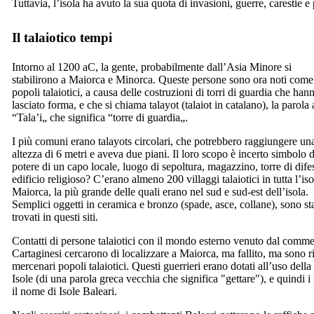
Tuttavia, l’isola ha avuto la sua quota di invasioni, guerre, carestie e 
Il talaiotico tempi
Intorno al 1200 aC, la gente, probabilmente dall’Asia Minore si
stabilirono a Maiorca e Minorca. Queste persone sono ora noti come
popoli talaiotici, a causa delle costruzioni di torri di guardia che han
lasciato forma, e che si chiama talayot
(talaiot
in catalano), la parola
“
Tala’i
„
che significa “torre di guardia
„
.
I più comuni erano talayots circolari, che potrebbero raggiungere un
altezza di 6 metri e aveva due piani. Il loro scopo è incerto simbolo d
potere di un capo locale, luogo di sepoltura, magazzino, torre di dife
edificio religioso? C’erano almeno 200 villaggi talaiotici in tutta l’iso
Maiorca, la più grande delle quali erano nel sud e sud-est dell’isola.
Semplici oggetti in ceramica e bronzo (spade, asce, collane), sono sta
trovati in questi siti.
Contatti di persone talaiotici con il mondo esterno venuto dal commerc
Cartaginesi cercarono di localizzare a Maiorca, ma fallito, ma sono ri
mercenari popoli talaiotici. Questi guerrieri erano dotati all’uso dell
Isole (di una parola greca vecchia che significa "gettare"), e quindi i 
il nome di Isole Baleari.