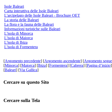
Isole Baleari
Carta interattiva delle Isole Baleari
L'arcipelago delle Isole Baleari - Brochure OET
La storia delle Baleari
La flora e la fauna delle Baleari
Informazioni turistiche sulle Baleari
L'isola di Minorca
L'isola di Maiorca
L'isola di Ibiza
L'isola di Formentera
[
Argomento precedente
] [
Argomento ascendente
] [
Argomento segue
[
Minorca
] [
Maiorca
] [
Ibiza
] [
Formentera
] [
Cabrera
] [
Pagina d’inizio
]
[
Baleari
] [
Via Gallica
]
Cercare su questo Sito
Cercare sulla Tela