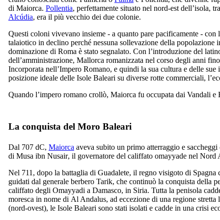
di Maiorca.
Pollentia
, perfettamente situato nel nord-est dell’isola, t
Alcúdia
, era il più vecchio dei due colonie.
Questi coloni vivevano insieme - a quanto pare pacificamente - con l
talaiotico in declino perché nessuna sollevazione della popolazione i
dominazione di Roma è stato segnalato. Con l’introduzione del lati
dell’amministrazione, Mallorca romanizzata nel corso degli anni fino 
Incorporata nell’Impero Romano, e quindi la sua cultura e delle sue in
posizione ideale delle Isole Baleari su diverse rotte commerciali, l’
Quando l’impero romano crollò, Maiorca fu occupata dai Vandali e B
La conquista del Moro Baleari
Dal 707 dC,
Maiorca
aveva subito un primo atterraggio e saccheggi 
di
Musa ibn Nusair
, il governatore del califfato omayyade nel Nord 
Nel 711, dopo la battaglia di
Guadalete
, il regno visigoto di Spagna 
guidati dal generale berbero Tarik, che continuò la conquista della p
califfato degli Omayyadi a Damasco, in Siria. Tutta la penisola cadd
moresca in nome di
Al Andalus
, ad eccezione di una regione stretta 
(nord-ovest), le Isole Baleari sono stati isolati e cadde in una crisi