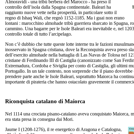
Almoravidi - una tribù berbera del Marocco - ha preso il
controllo dell’isola dalla Spagna continentale. Baleari ha
raggiunto nuove vette nella prosperità, in particolare sotto il
regno di
Ishaq Wali
, che regnò 1152-1185. Ma i guai non erano
lontani : marocchino almohade tribù guerriera sbarcato in Spagna, ro
cammino. Una bagarre per le Isole Baleari era inevitabile e, nel 1203
controllo totale di tutto l’arcipelago.
Non c’è dubbio che tutte queste lotte interne tra le fazioni musulman
inosservato in Spagna cristiana, dove la
Reconquista
aveva preso sla
dell’esercito almohade nella battaglia di
Las Navas de Tolosa
nel 121
cristiane di Ferdinando
III
di Castiglia (canonizzato come San Ferdin
Extremadura, Cordoba e Siviglia per conto di Castiglia, gli ultimi m
Portogallo. In un tale contesto, non sorprende che il piano dovrebbe 
prendere parte anche le Isole Baleari, soprattutto Maiorca ha continu
importante di pirateria che hanno ostacolato gravemente il commercio
Riconquista catalano di Maiorca
Nel 1114 una crociata pisano-catalano aveva conquistato Maiorca, ma
era stata presa in consegna dai Mori.
Jaume
I
(1208-1276), il re energetico di Aragona e Catalogna,