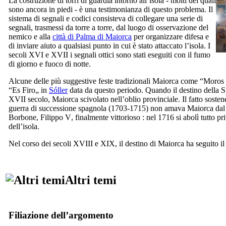
La costruzione di torri di guardia intorno all’isola - molti dei quali
sono ancora in piedi - è una testimonianza di questo problema. Il
sistema di segnali e codici consisteva di collegare una serie di
segnali, trasmessi da torre a torre, dal luogo di osservazione del
nemico e alla
città di
Palma
di Maiorca
per organizzare difesa e
di inviare aiuto a qualsiasi punto in cui è stato attaccato l’isola. I
secoli
XVI
e
XVII
i segnali ottici sono stati eseguiti con il fumo
di giorno e fuoco di notte.
Alcune delle più suggestive feste tradizionali Maiorca come “
Moros i
“
Es Firo
„ in
Sóller
data da questo periodo. Quando il destino della S
XVII
secolo, Maiorca scivolato nell’oblio provinciale. Il fatto soste
guerra di successione spagnola (1703-1715) non amava Maiorca dal
Borbone,
Filippo
V
, finalmente vittorioso : nel 1716 si abolì tutto p
dell’isola.
Nel corso dei secoli
XVIII
e
XIX
, il destino di Maiorca ha seguito i
Altri temi
Filiazione dell’argomento