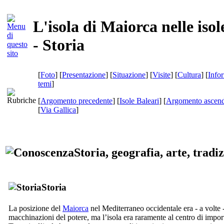
L'isola di Maiorca nelle isol
- Storia
[
Foto
] [
Presentazione
] [
Situazione
] [
Visite
] [
Cultura
] [
Info
temi
]
[
Argomento precedente
] [
Isole Baleari
] [
Argomento ascend
[
Via Gallica
]
Storia, geografia, arte, tradi
Storia
La posizione del
Maiorca
nel Mediterraneo occidentale era - a volte 
macchinazioni del potere, ma l’isola era raramente al centro di impor