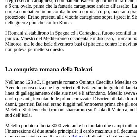
Negli eserciti cartaginesi, i combattenti Baleari gettarono le raffiche
a 6 cm, ovale, prima che la fanteria cartaginese andato all’assalto. 
corte a combattere in un combattimento corpo a corpo, ma erano pr
protezione. Erano presenti alla vittoria cartaginese sopra i greci in Si
nelle guerre puniche contro Roma.
I Romani si stabilirono in Spagna ed i Cartaginesi furono sconfitti i
punica. Maestri del Mediterraneo occidentale indiscusso, i romani p
Minorca, ma le due isole divennero basi di pirateria contro le navi 
non poteva permettersi questo.
La conquista romana della Baleari
Nell’anno 123 aC, il generale romano
Quintus Caecilius Metellus
co
Avendo conoscenza che i guerrieri dell’isola erano in grado di lanciar
linea di galleggiamento delle sue navi e li affondano,
Metello
aveva c
cuoio pesanti, inventando le prime corazzate. Disorientati dalla loro i
danni, guerrieri Baleari erano fuggiti nell’entroterra prima che gli 
Metello
. Si ritiene che i romani sbarcarono sull’isola di Maiorca, nel
sud dell’isola.
Metello
portato a Iberia 3000 veterani e ha fondato due campi militari
l’intersezione di due strade principali : il
cardo maximus
e il
decuma
erano conosciuti come
Palmeria
o
Palma
e
Pollentia
, che divenne rap