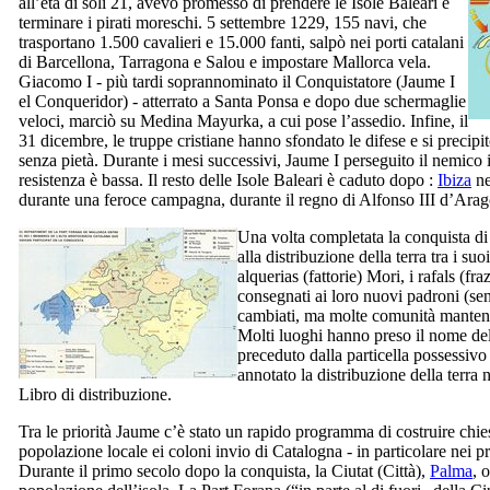
all’età di soli 21, avevo promesso di prendere le Isole Baleari e
terminare i pirati moreschi. 5 settembre 1229, 155 navi, che
trasportano 1.500 cavalieri e 15.000 fanti, salpò nei porti catalani
di Barcellona, Tarragona e Salou e impostare Mallorca vela.
Giacomo
I
- più tardi soprannominato il Conquistatore (
Jaume
I
el Conqueridor
) - atterrato a
Santa Ponsa
e dopo due schermaglie
veloci, marciò su
Medina Mayurka
, a cui pose l’assedio. Infine, il
31 dicembre, le truppe cristiane hanno sfondato le difese e si precipi
senza pietà. Durante i mesi successivi,
Jaume
I
perseguito il nemico in
resistenza è bassa. Il resto delle Isole Baleari è caduto dopo :
Ibiza
ne
durante una feroce campagna, durante il regno di Alfonso
III
d’Arag
Una volta completata la conquista d
alla
distribuzione della terra
tra i suoi
alquerias
(fattorie) Mori, i
rafals
(fraz
consegnati ai loro nuovi padroni (
se
cambiati, ma molte comunità mantenu
Molti luoghi hanno preso il nome de
preceduto dalla particella possessivo
annotato la distribuzione della terra n
Libro di distribuzione.
Tra le priorità
Jaume
c’è stato un rapido programma di costruire chiese
popolazione locale ei coloni invio di Catalogna - in particolare nei pre
Durante il primo secolo dopo la conquista, la
Ciutat
(Città),
Palma
, 