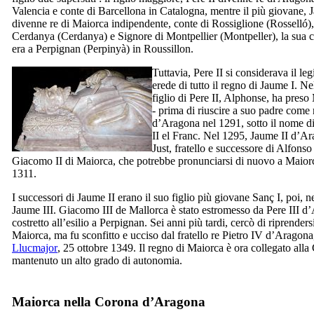
Valencia e conte di Barcellona in Catalogna, mentre il più giovane,
divenne re di Maiorca indipendente, conte di Rossiglione (
Rosselló
)
Cerdanya (
Cerdanya
) e Signore di Montpellier (
Montpeller
), la sua 
era a Perpignan (
Perpinyà
) in Roussillon.
Tuttavia,
Pere
II
si considerava il leg
erede di tutto il regno di
Jaume
I
. Ne
figlio di
Pere
II
, Alphonse, ha preso
- prima di riuscire a suo padre come 
d’Aragona nel 1291, sotto il nome d
II
el Franc
. Nel 1295,
Jaume
II
d’Ar
Just
, fratello e successore di Alfons
Giacomo
II
di Maiorca, che potrebbe pronunciarsi di nuovo a Maiorca
1311.
I successori
di
Jaume
II
erano il suo figlio più giovane
Sanç
I
, poi, n
Jaume
III
. Giacomo
III
de Mallorca è stato estromesso da
Pere
III
d’A
costretto all’esilio a Perpignan. Sei anni più tardi, cercò di riprenders
Maiorca, ma fu sconfitto e ucciso dal fratello re Pietro
IV
d’Aragona, 
Llucmajor
, 25 ottobre 1349. Il regno di Maiorca è ora collegato al
mantenuto un alto grado di autonomia.
Maiorca nella Corona d’Aragona