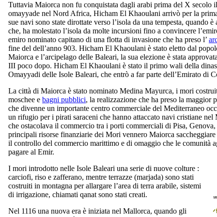
Tuttavia Maiorca non fu conquistata dagli arabi prima del
X
secolo il
omayyade nel Nord Africa,
Hicham El Khaoulani
arrivò per la prim
sue navi sono state dirottate verso l’isola da una tempesta, quando 
che, ha molestato l’isola da molte incursioni fino a convincere l’emi
emiro nominato capitano di una flotta di invasione che ha preso l’
ar
fine del dell’anno 903.
Hicham El Khaoulani
è stato eletto dal popo
Maiorca e l’arcipelago delle Baleari, la sua elezione è stata approvat
III
poco dopo.
Hicham El Khaoulani
è stato il primo
wali
della dina
Omayyadi delle Isole Baleari, che entrò a far parte dell’Emirato di 
La città di Maiorca è stato nominato
Medina Mayurca
, i mori costruit
moschee e
bagni pubblici
, la realizzazione che ha preso la maggior p
che divenne un importante centro commerciale del Mediterraneo occi
un rifugio per i pirati saraceni che hanno attaccato navi cristiane ne
che ostacolava il commercio tra i porti commerciali di Pisa, Genova,
principali risorse finanziarie dei Mori vennero Maiorca saccheggiare ra
il controllo del commercio marittimo e di omaggio che le comunità 
pagare al Emir.
I mori introdotto nelle Isole Baleari una serie di nuove colture :
carciofi, riso e zafferano, mentre terrazze (
marjada
) sono stati
costruiti in montagna per allargare l’area di terra arabile, sistemi
di irrigazione, chiamati
qanat
sono stati creati.
Nel 1116 una nuova era è iniziata nel Mallorca, quando gli