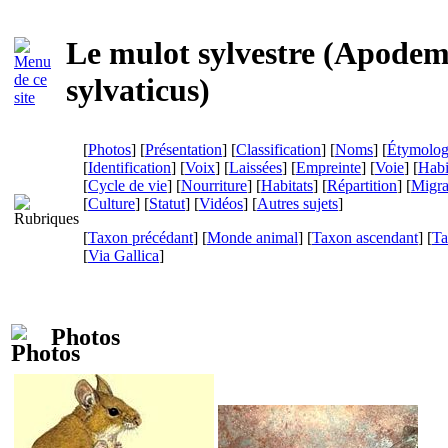
Le mulot sylvestre (
Apodem
sylvaticus
)
[
Photos
] [
Présentation
] [
Classification
] [
Noms
] [
Étymolog
[
Identification
] [
Voix
] [
Laissées
] [
Empreinte
] [
Voie
] [
Habi
[
Cycle de vie
] [
Nourriture
] [
Habitats
] [
Répartition
] [
Migra
[
Culture
] [
Statut
] [
Vidéos
] [
Autres sujets
]
[
Taxon précédant
] [
Monde animal
] [
Taxon ascendant
] [
Ta
[
Via Gallica
]
Photos