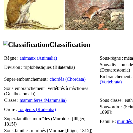
Classification
Règne
:
animaux (
Animalia
)
Sous-règne
: méta
Sous-division
: d
Division
: triploblastiques (
Bilateralia
)
(
Deuterostomia
)
Embranchement
Super-embranchement
:
chordés (
Chordata
)
(
Vertebrata
)
Sous-embranchement
: vertébrés à mâchoires
(
Gnathostomata
)
Classe
:
mammifères (
Mammalia
)
Sous-classe
: euth
Sous-ordre
: (
Sciu
Ordre
:
rongeurs (
Rodentia
)
1899])
Super-famille
: muroïdés (
Muroidea
[Illiger,
Famille
:
muridés 
1815])
Sous-famille
: murinés (
Murinae
[Illiger, 1815])