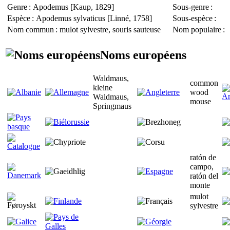
Genre
:
Apodemus
[Kaup, 1829]
Sous-genre
:
Espèce
:
Apodemus sylvaticus
[Linné, 1758]
Sous-espèce
:
Nom commun
: mulot sylvestre, souris sauteuse
Nom populaire
:
Noms européens
Waldmaus,
common
kleine
wood
Waldmaus,
mouse
Springmaus
ratón de
campo,
ratón del
monte
mulot
sylvestre