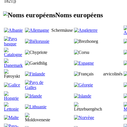
1821])
Noms européens
Schermäuse
arvicolinés