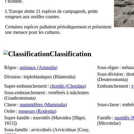
l’homme.
L’Europe abrite 21 espèces de campagnols, petits
rongeurs aux oreilles courtes.
Certaines espèces pullulent périodiquement et présentent
une menace pour les cultures.
Classification
Règne
:
animaux (
Animalia
)
Sous-règne
: métazo
Sous-division
: deu
Division
: triploblastiques (
Bilateralia
)
(
Deuterostomia
)
Super-embranchement
:
chordés (
Chordata
)
Embranchement
:
v
Sous-embranchement
: vertébrés à mâchoires
(
Gnathostomata
)
Classe
:
mammifères (
Mammalia
)
Sous-classe
: euthér
Ordre
:
rongeurs (
Rodentia
)
Super-famille
: muroïdés (
Muroidea
[Illiger,
Famille
:
muridés (
1815])
(
Microtidae
)
Sous-famille
: arvicolinés (
Arvicolinae
[Gray,