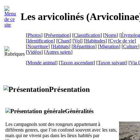
Les arvicolinés (
Arvicolinae
[
Photos
] [
Présentation
] [
Classification
] [
Noms
] [
Étymolog
[
Identification
] [
Chant
] [
Vol
] [
Habitudes
] [
Cycle de vie
]
[
Nourriture
] [
Habitats
] [
Répartition
] [
Migration
] [
Culture
]
[
Vidéos
] [
Autres sujets
]
[
Monde animal
] [
Taxon ascendant
] [
Taxon suivant
]
[
Via 
Présentation
Généralités
Les campagnols sont des rongeurs appartenant à
différents genres, que l’on confond souvent avec les rats,
mais qui ne vivent pas dans les lieux habités par