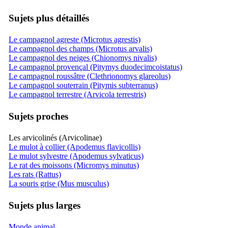
Sujets plus détaillés
Le campagnol agreste (Microtus agrestis)
Le campagnol des champs (Microtus arvalis)
Le campagnol des neiges (Chionomys nivalis)
Le campagnol provençal (Pitymys duodecimcoistatus)
Le campagnol roussâtre (Clethrionomys glareolus)
Le campagnol souterrain (Pitymis subterranus)
Le campagnol terrestre (Arvicola terrestris)
Sujets proches
Les arvicolinés (Arvicolinae)
Le mulot à collier (Apodemus flavicollis)
Le mulot sylvestre (Apodemus sylvaticus)
Le rat des moissons (Micromys minutus)
Les rats (Rattus)
La souris grise (Mus musculus)
Sujets plus larges
Monde animal