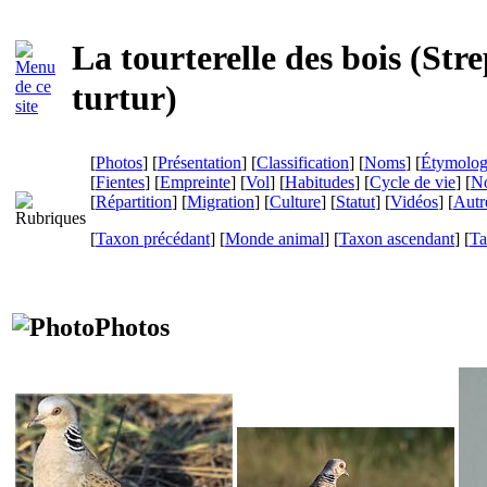
La tourterelle des bois (
Stre
turtur
)
[
Photos
] [
Présentation
] [
Classification
] [
Noms
] [
Étymolog
[
Fientes
] [
Empreinte
] [
Vol
] [
Habitudes
] [
Cycle de vie
] [
No
[
Répartition
] [
Migration
] [
Culture
] [
Statut
] [
Vidéos
] [
Autr
[
Taxon précédant
] [
Monde animal
] [
Taxon ascendant
] [
Ta
Photos