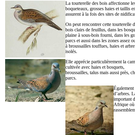
La tourterelle des bois affectionne l
boqueteaux, grosses haies et taillis e
assurent à la fois des sites de nidific
On peut rencontrer cette tourterelle d
bois clairs de feuillus, dans les bosq
plaine à sous-bois fourni, dans les g
parcs et aussi dans les zones assez o
à broussailles touffues, haies et arbre
isolés.
Elle apprécie particulièrement la c
cultivée avec haies et bosquets,
broussailles, talus mais aussi près, ch
parcs.
Également d
d’arbres. L
important d
Afrique où 
rassemblem