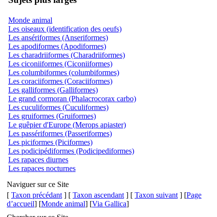
Monde animal
Les oiseaux (identification des oeufs)
Les ansériformes (Anseriformes)
Les apodiformes (Apodiformes)
Les charadriiformes (Charadriiformes)
Les ciconiiformes (Ciconiiformes)
Les columbiformes (columbiformes)
Les coraciiformes (Coraciiformes)
Les galliformes (Galliformes)
Le grand cormoran (Phalacrocorax carbo)
Les cuculiformes (Cuculiformes)
Les gruiformes (Gruiformes)
Le guêpier d'Europe (Merops apiaster)
Les passériformes (Passeriformes)
Les piciformes (Piciformes)
Les podicipédiformes (Podicipediformes)
Les rapaces diurnes
Les rapaces nocturnes
Naviguer sur ce Site
[
Taxon précédant
] [
Taxon ascendant
] [
Taxon suivant
] [
Page
d’accueil
] [
Monde animal
] [
Via Gallica
]