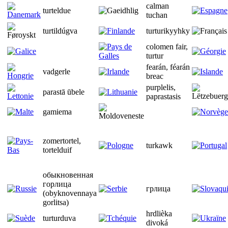
calman
turteldue
tuchan
turtildúgva
turturikyyhky
colomen fair,
turtur
fearán, féarán
vadgerle
breac
purplelis,
parastā ūbele
paprastasis
gamiema
zomertortel,
turkawk
tortelduif
обыкновенная
горлица
грлица
(obyknovennaya
gorlitsa)
hrdlièka
turturduva
divoká