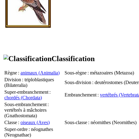
Classification
Règne
:
animaux (
Animalia
)
Sous-règne
: métazoaires (
Metazoa
)
Division
: triploblastiques
Sous-division
: deutérostomes (
Deuter
(
Bilateralia
)
Super-embranchement
:
Embranchement
:
vertébrés (
Vertebrat
chordés (
Chordata
)
Sous-embranchement
:
vertébrés à mâchoires
(
Gnathostomata
)
Classe
:
oiseaux (
Aves
)
Sous-classe
: néornithes (
Neornithes
)
Super-ordre
: néognathes
(
Neognathae
)