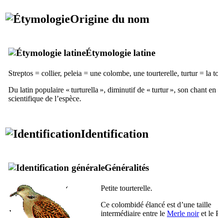
Origine du nom
Étymologie latine
Streptos
= collier,
peleia
= une colombe, une tourterelle,
turtur
= la to
Du latin populaire «
turturella
», diminutif de «
turtur
», son chant en
scientifique de l’espèce.
Identification
Généralités
Petite tourterelle.
Ce colombidé élancé est d’une taille
intermédiaire entre le
Merle noir
et le 