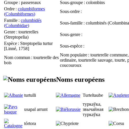
Groupe
: passereaux
Sous-groupe
: colombins
Ordre
:
columbiformes
Sous-ordre
:
(
Columbiformes
)
Famille
:
columbidés
Sous-famille
: columbinés (
Columbin
(
Columbidae
)
Genre
: tourterelles
Sous-genre
:
(
Streptopelia
)
Espèce
:
Streptopelia turtur
Sous-espèce
:
[Linné, 1758]
Nom populaire
: tourterelle commune, 
Nom commun
: tourterelle des
ordinaire, tourterelle sauvage, tourte, 
bois
coucouroux
Noms européens
turtulli
Turteltaube
туркаўка,
usapal arrunt
звычайная
туркаўка
tórtora