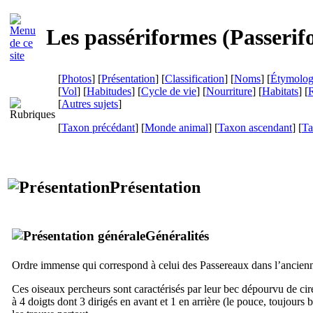
Les passériformes (
Passerif
[
Photos
] [
Présentation
] [
Classification
] [
Noms
] [
Étymolog
[
Vol
] [
Habitudes
] [
Cycle de vie
] [
Nourriture
] [
Habitats
] [
R
[
Autres sujets
]
[
Taxon précédant
] [
Monde animal
] [
Taxon ascendant
] [
Ta
Présentation
Généralités
Ordre immense qui correspond à celui des Passereaux dans l’ancienn
Ces oiseaux percheurs sont caractérisés par leur bec dépourvu de cire, 
à 4 doigts dont 3 dirigés en avant et 1 en arrière (le pouce, toujours