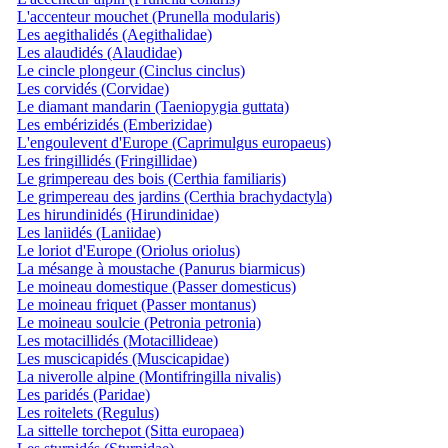
L'accenteur mouchet (Prunella modularis)
Les aegithalidés (Aegithalidae)
Les alaudidés (Alaudidae)
Le cincle plongeur (Cinclus cinclus)
Les corvidés (Corvidae)
Le diamant mandarin (Taeniopygia guttata)
Les embérizidés (Emberizidae)
L'engoulevent d'Europe (Caprimulgus europaeus)
Les fringillidés (Fringillidae)
Le grimpereau des bois (Certhia familiaris)
Le grimpereau des jardins (Certhia brachydactyla)
Les hirundinidés (Hirundinidae)
Les laniidés (Laniidae)
Le loriot d'Europe (Oriolus oriolus)
La mésange à moustache (Panurus biarmicus)
Le moineau domestique (Passer domesticus)
Le moineau friquet (Passer montanus)
Le moineau soulcie (Petronia petronia)
Les motacillidés (Motacillideae)
Les muscicapidés (Muscicapidae)
La niverolle alpine (Montifringilla nivalis)
Les paridés (Paridae)
Les roitelets (Regulus)
La sittelle torchepot (Sitta europaea)