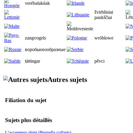
verébalakúak
žvirbliniai
paukščiai
zangvogels
wróblowe
воробьинообразные
tättingar
pěvci
Autres sujets
Filiation du sujet
Sujets plus détaillés
L'accenteur alpin (Prunella collaris)