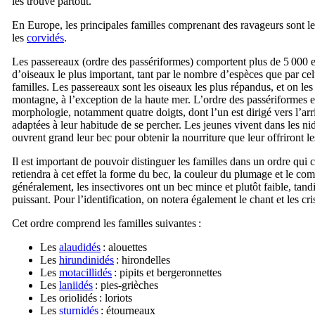
les trouve partout.
En Europe, les principales familles comprenant des ravageurs sont l
les
corvidés
.
Les passereaux (ordre des passériformes) comportent plus de 5 000 espè
d’oiseaux le plus important, tant par le nombre d’espèces que par cel
familles. Les passereaux sont les oiseaux les plus répandus, et on les r
montagne, à l’exception de la haute mer. L’ordre des passériformes e
morphologie, notamment quatre doigts, dont l’un est dirigé vers l’arriè
adaptées à leur habitude de se percher. Les jeunes vivent dans les ni
ouvrent grand leur bec pour obtenir la nourriture que leur offriront le
Il est important de pouvoir distinguer les familles dans un ordre qu
retiendra à cet effet la forme du bec, la couleur du plumage et le co
généralement, les insectivores ont un bec mince et plutôt faible, tand
puissant. Pour l’identification, on notera également le chant et les cri
Cet ordre comprend les familles suivantes :
Les
alaudidés
: alouettes
Les
hirundinidés
: hirondelles
Les
motacillidés
: pipits et bergeronnettes
Les
laniidés
: pies-grièches
Les oriolidés : loriots
Les
sturnidés
: étourneaux