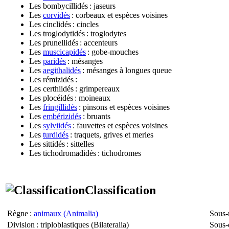
Les bombycillidés : jaseurs
Les
corvidés
: corbeaux et espèces voisines
Les cinclidés : cincles
Les troglodytidés : troglodytes
Les prunellidés : accenteurs
Les
muscicapidés
: gobe-mouches
Les
paridés
: mésanges
Les
aegithalidés
: mésanges à longues queue
Les rémizidés :
Les certhiidés : grimpereaux
Les plocéidés : moineaux
Les
fringillidés
: pinsons et espèces voisines
Les
embérizidés
: bruants
Les
sylviidés
: fauvettes et espèces voisines
Les
turdidés
: traquets, grives et merles
Les sittidés : sittelles
Les tichodromadidés : tichodromes
Classification
Règne
:
animaux (
Animalia
)
Sous-
Division
: triploblastiques (
Bilateralia
)
Sous-