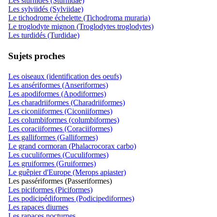
Les sturnidés (Sturnidae)
Les sylviidés (Sylviidae)
Le tichodrome échelette (Tichodroma muraria)
Le troglodyte mignon (Troglodytes troglodytes)
Les turdidés (Turdidae)
Sujets proches
Les oiseaux (identification des oeufs)
Les ansériformes (Anseriformes)
Les apodiformes (Apodiformes)
Les charadriiformes (Charadriiformes)
Les ciconiiformes (Ciconiiformes)
Les columbiformes (columbiformes)
Les coraciiformes (Coraciiformes)
Les galliformes (Galliformes)
Le grand cormoran (Phalacrocorax carbo)
Les cuculiformes (Cuculiformes)
Les gruiformes (Gruiformes)
Le guêpier d'Europe (Merops apiaster)
Les passériformes (Passeriformes)
Les piciformes (Piciformes)
Les podicipédiformes (Podicipediformes)
Les rapaces diurnes
Les rapaces nocturnes