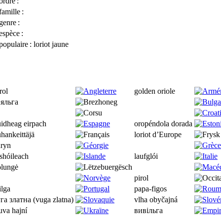
ordre
:
famille
:
genre
:
espèce
:
opulaire
: loriot jaune
rol
golden oriole
вяльга
idheag eirpach
oropéndola dorada
hankeittäjä
loriot d’Europe
uryn
shóileach
laufglói
olungė
pirol
lga
papa-figos
га златна (vuga zlatna)
vlha obyčajná
uva hajní
вивільга