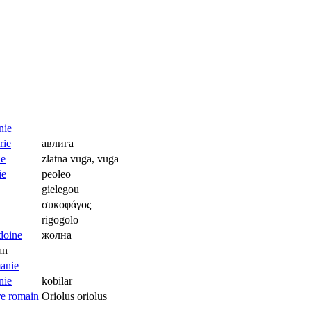
авлига
zlatna vuga, vuga
peoleo
gielegou
συκοφάγος
rigogolo
жолна
kobilar
Oriolus oriolus