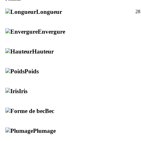
Longueur
28
Envergure
Hauteur
Poids
Iris
Bec
Plumage