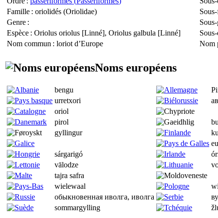
Ordre
:
passériformes (
Passeriformes
)
Sous-
Famille
: oriolidés (
Oriolidae
)
Sous-
Genre
:
Sous-
Espèce
:
Oriolus oriolus
[Linné],
Oriolus galbula
[Linné]
Sous-
Nom commun
: loriot d’Europe
Nom p
Noms européens
bengu
Pi
urretxori
а
oriol
pirol
bu
gyllingur
ku
e
sárgarigó
ór
vālodze
v
tajra safra
wielewaal
wi
обыкновенная иволга, иволга
ву
sommargylling
žl