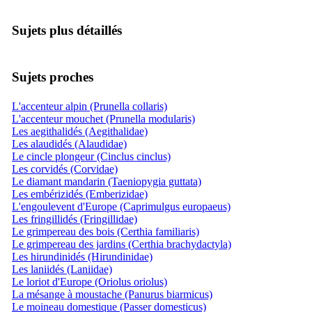
Sujets plus détaillés
Sujets proches
L'accenteur alpin (Prunella collaris)
L'accenteur mouchet (Prunella modularis)
Les aegithalidés (Aegithalidae)
Les alaudidés (Alaudidae)
Le cincle plongeur (Cinclus cinclus)
Les corvidés (Corvidae)
Le diamant mandarin (Taeniopygia guttata)
Les embérizidés (Emberizidae)
L'engoulevent d'Europe (Caprimulgus europaeus)
Les fringillidés (Fringillidae)
Le grimpereau des bois (Certhia familiaris)
Le grimpereau des jardins (Certhia brachydactyla)
Les hirundinidés (Hirundinidae)
Les laniidés (Laniidae)
Le loriot d'Europe (Oriolus oriolus)
La mésange à moustache (Panurus biarmicus)
Le moineau domestique (Passer domesticus)