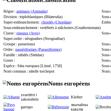
Règne
:
animaux (
Animalia
)
Sous-
Division
: triploblastiques (
Bilateralia
)
Sous-
Super-embranchement
:
chordés (
Chordata
)
Embr
Sous-embranchement
: vertébrés à mâchoires (
Gnathostomata
)
Classe
:
oiseaux (
Aves
)
Sous-
Super-ordre
: néognathes (
Neognathae
)
Groupe
: passereaux
Sous-
Ordre
:
passériformes (
Passeriformes
)
Sous-
Famille
: sittidés (
Sittidae
)
Sous-
Genre
:
Sous-
Espèce
:
Sitta europaea
[Linné, 1758]
Sous-
Nom commun
: sittelle torchepot
Nom p
Noms européens
zvarritësi i
Kleiber
zakonshëm
звычайны
garrapo
кавалік