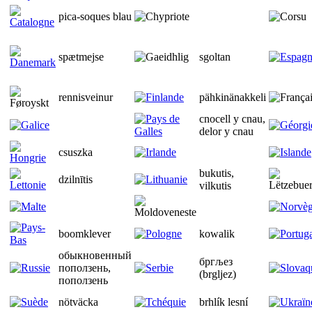
pica-soques blau
spætmejse
sgoltan
rennisveinur
pähkinänakkeli
cnocell y cnau,
delor y cnau
csuszka
bukutis,
dzilnītis
vilkutis
boomklever
kowalik
обыкновенный
бргљез
поползень,
(brgljez)
поползень
nötväcka
brhlík lesní