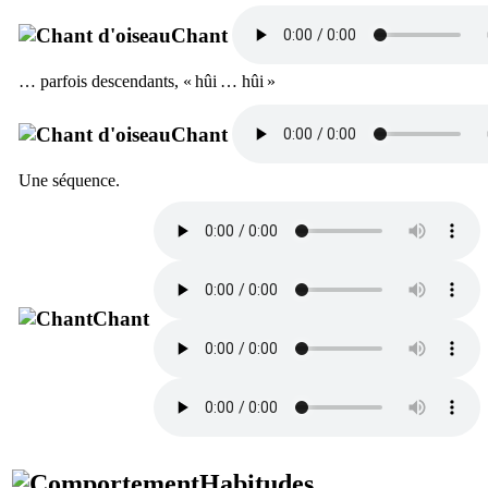
Chant
… parfois descendants, «
hûi … hûi
»
Chant
Une séquence.
Chant
Habitudes