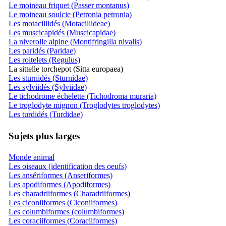
Le moineau friquet (Passer montanus)
Le moineau soulcie (Petronia petronia)
Les motacillidés (Motacillideae)
Les muscicapidés (Muscicapidae)
La niverolle alpine (Montifringilla nivalis)
Les paridés (Paridae)
Les roitelets (Regulus)
La sittelle torchepot (Sitta europaea)
Les sturnidés (Sturnidae)
Les sylviidés (Sylviidae)
Le tichodrome échelette (Tichodroma muraria)
Le troglodyte mignon (Troglodytes troglodytes)
Les turdidés (Turdidae)
Sujets plus larges
Monde animal
Les oiseaux (identification des oeufs)
Les ansériformes (Anseriformes)
Les apodiformes (Apodiformes)
Les charadriiformes (Charadriiformes)
Les ciconiiformes (Ciconiiformes)
Les columbiformes (columbiformes)
Les coraciiformes (Coraciiformes)