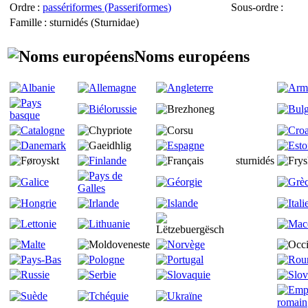
Ordre
:
passériformes (
Passeriformes
)
Sous-ordre
:
Famille
: sturnidés (
Sturnidae
)
Noms européens
sturnidés