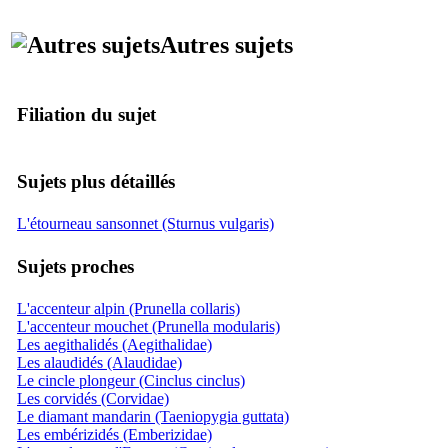
Autres sujets
Filiation du sujet
Sujets plus détaillés
L'étourneau sansonnet (Sturnus vulgaris)
Sujets proches
L'accenteur alpin (Prunella collaris)
L'accenteur mouchet (Prunella modularis)
Les aegithalidés (Aegithalidae)
Les alaudidés (Alaudidae)
Le cincle plongeur (Cinclus cinclus)
Les corvidés (Corvidae)
Le diamant mandarin (Taeniopygia guttata)
Les embérizidés (Emberizidae)