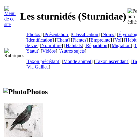
Les sturnidés (
Sturnidae
)
[
Photos
] [
Présentation
] [
Classification
] [
Noms
] [
Étymolog
[
Identification
] [
Chant
] [
Fientes
] [
Empreinte
] [
Vol
] [
Habit
de vie
] [
Nourriture
] [
Habitats
] [
Répartition
] [
Migration
] [
C
[
Statut
] [
Vidéos
] [
Autres sujets
]
[
Taxon précédant
] [
Monde animal
] [
Taxon ascendant
] [
Ta
[
Via Gallica
]
Photos