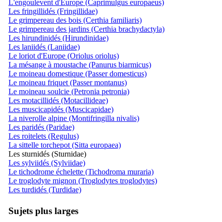
L'engoulevent d'Europe (Caprimulgus europaeus)
Les fringillidés (Fringillidae)
Le grimpereau des bois (Certhia familiaris)
Le grimpereau des jardins (Certhia brachydactyla)
Les hirundinidés (Hirundinidae)
Les laniidés (Laniidae)
Le loriot d'Europe (Oriolus oriolus)
La mésange à moustache (Panurus biarmicus)
Le moineau domestique (Passer domesticus)
Le moineau friquet (Passer montanus)
Le moineau soulcie (Petronia petronia)
Les motacillidés (Motacillideae)
Les muscicapidés (Muscicapidae)
La niverolle alpine (Montifringilla nivalis)
Les paridés (Paridae)
Les roitelets (Regulus)
La sittelle torchepot (Sitta europaea)
Les sturnidés (Sturnidae)
Les sylviidés (Sylviidae)
Le tichodrome échelette (Tichodroma muraria)
Le troglodyte mignon (Troglodytes troglodytes)
Les turdidés (Turdidae)
Sujets plus larges