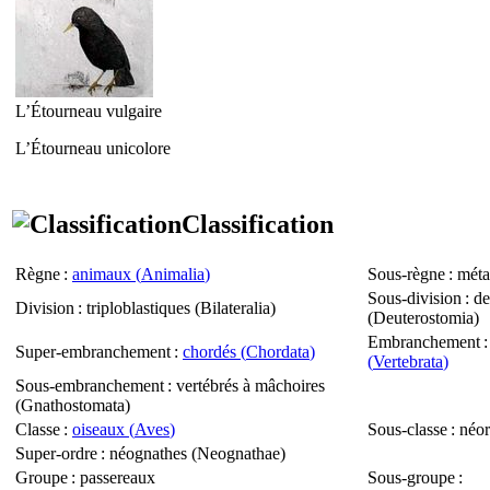
L’Étourneau vulgaire
L’Étourneau unicolore
Classification
Règne
:
animaux (
Animalia
)
Sous-règne
: méta
Sous-division
: d
Division
: triploblastiques (
Bilateralia
)
(
Deuterostomia
)
Embranchement
Super-embranchement
:
chordés (
Chordata
)
(
Vertebrata
)
Sous-embranchement
: vertébrés à mâchoires
(
Gnathostomata
)
Classe
:
oiseaux (
Aves
)
Sous-classe
: néor
Super-ordre
: néognathes (
Neognathae
)
Groupe
: passereaux
Sous-groupe
: