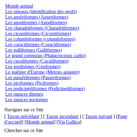
Monde animal
Les oiseaux (identification des oeufs)
Les ansériformes (Anseriformes)
Les apodiformes (Apodiformes)
Les charadriiformes (Charadriiformes)
Les ciconiiformes (Ciconiiformes)
Les columbiformes (columbiformes)
Les coraciiformes (Coraciiformes)
Les galliformes (Galliformes)
Le grand cormoran (Phalacrocorax carbo)
Les cuculiformes (Cuculiformes)
Les gruiformes (Gruiformes)
Le guêpier d'Europe (Merops apiaster)
Les passériformes (Passeriformes)
Les piciformes (Piciformes)
Les podicipédiformes (Podicipediformes)
Les rapaces diurnes
Les rapaces nocturnes
Naviguer sur ce Site
[
Taxon précédant
] [
Taxon ascendant
] [
Taxon suivant
] [
Page
d’accueil
] [
Monde animal
] [
Via Gallica
]
Chercher sur ce Site