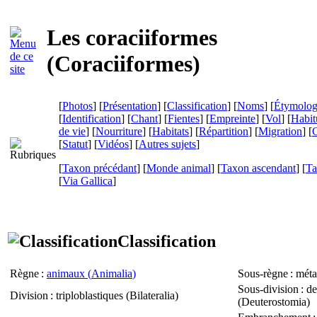
Les coraciiformes
(
Coraciiformes
)
[
Photos
] [
Présentation
] [
Classification
] [
Noms
] [
Étymolog
[
Identification
] [
Chant
] [
Fientes
] [
Empreinte
] [
Vol
] [
Habit
de vie
] [
Nourriture
] [
Habitats
] [
Répartition
] [
Migration
] [
C
[
Statut
] [
Vidéos
] [
Autres sujets
]
[
Taxon précédant
] [
Monde animal
] [
Taxon ascendant
] [
Ta
[
Via Gallica
]
Classification
Règne
:
animaux (
Animalia
)
Sous-règne
: méta
Sous-division
: d
Division
: triploblastiques (
Bilateralia
)
(
Deuterostomia
)