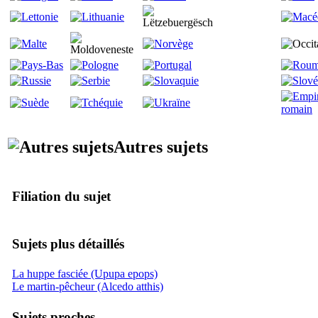
Autres sujets
Filiation du sujet
Sujets plus détaillés
La huppe fasciée (Upupa epops)
Le martin-pêcheur (Alcedo atthis)
Sujets proches