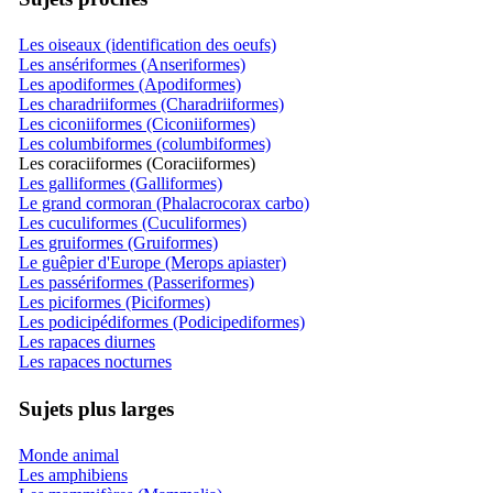
Les oiseaux (identification des oeufs)
Les ansériformes (Anseriformes)
Les apodiformes (Apodiformes)
Les charadriiformes (Charadriiformes)
Les ciconiiformes (Ciconiiformes)
Les columbiformes (columbiformes)
Les coraciiformes (Coraciiformes)
Les galliformes (Galliformes)
Le grand cormoran (Phalacrocorax carbo)
Les cuculiformes (Cuculiformes)
Les gruiformes (Gruiformes)
Le guêpier d'Europe (Merops apiaster)
Les passériformes (Passeriformes)
Les piciformes (Piciformes)
Les podicipédiformes (Podicipediformes)
Les rapaces diurnes
Les rapaces nocturnes
Sujets plus larges
Monde animal
Les amphibiens