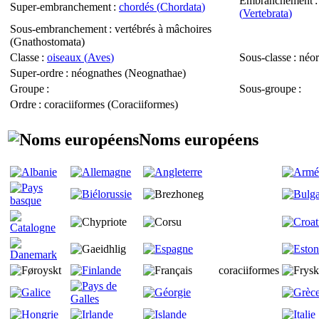
Embranchement
Super-embranchement
:
chordés (
Chordata
)
(
Vertebrata
)
Sous-embranchement
: vertébrés à mâchoires
(
Gnathostomata
)
Classe
:
oiseaux (
Aves
)
Sous-classe
: néor
Super-ordre
: néognathes (
Neognathae
)
Groupe
:
Sous-groupe
:
Ordre
: coraciiformes (
Coraciiformes
)
Noms européens
coraciiformes