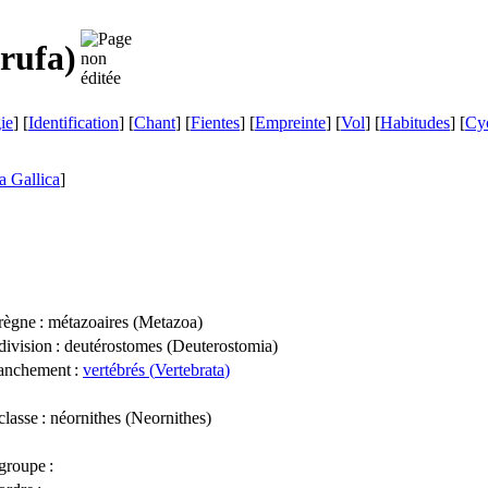
 rufa
)
ie
] [
Identification
] [
Chant
] [
Fientes
] [
Empreinte
] [
Vol
] [
Habitudes
] [
Cyc
a Gallica
]
règne
: métazoaires (
Metazoa
)
division
: deutérostomes (
Deuterostomia
)
anchement
:
vertébrés (
Vertebrata
)
classe
: néornithes (
Neornithes
)
groupe
: