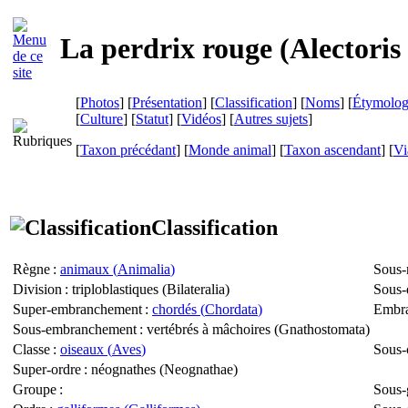
La perdrix rouge (
Alectoris
[
Photos
] [
Présentation
] [
Classification
] [
Noms
] [
Étymolog
[
Culture
] [
Statut
] [
Vidéos
] [
Autres sujets
]
[
Taxon précédant
] [
Monde animal
] [
Taxon ascendant
]
[
Vi
Classification
Règne
:
animaux (
Animalia
)
Sous-
Division
: triploblastiques (
Bilateralia
)
Sous-
Super-embranchement
:
chordés (
Chordata
)
Embr
Sous-embranchement
: vertébrés à mâchoires (
Gnathostomata
)
Classe
:
oiseaux (
Aves
)
Sous-
Super-ordre
: néognathes (
Neognathae
)
Groupe
:
Sous-