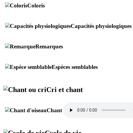
Coloris
Capacités physiologiques
Remarques
Espèces semblables
Cri et chant
Chant
Cycle de vie