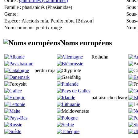
Ordre
:
galliformes (
Galliformes
)
Sous-
Famille
: phasianidés (
Phasianidae
)
Sous-
Genre
:
Sous-
Espèce
:
Alectoris rufa, Perdix rubra
[Brisson]
Sous-
Nom commun
: perdrix rouge
Nom p
Noms européens
Rothuhn
perdiu roja
patraisc chosdearg