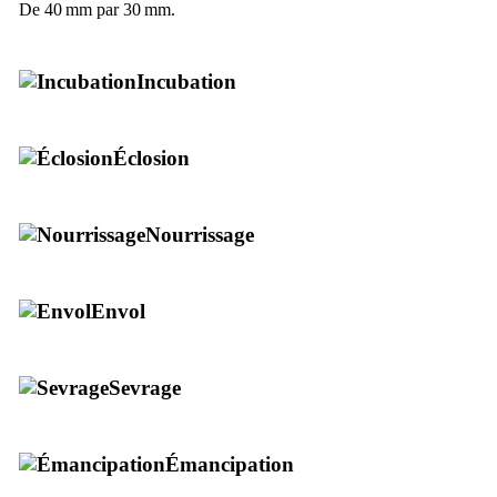
De 40 mm par 30 mm.
Incubation
Éclosion
Nourrissage
Envol
Sevrage
Émancipation