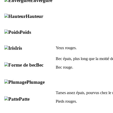
Envergure
Hauteur
Poids
Iris
Yeux rouges.
Bec épais, plus long que la moitié de
Bec
Bec rouge.
Plumage
Tarses assez épais, pourvus chez le
Patte
Pieds rouges.