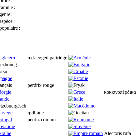
ordre
:
famille
:
genre
:
espèce
:
opulaire
:
red-legged partridge
perdrix rouge
κοκκινοπέρδικα
rødhøne
perdiz comum
Alectoris rufa