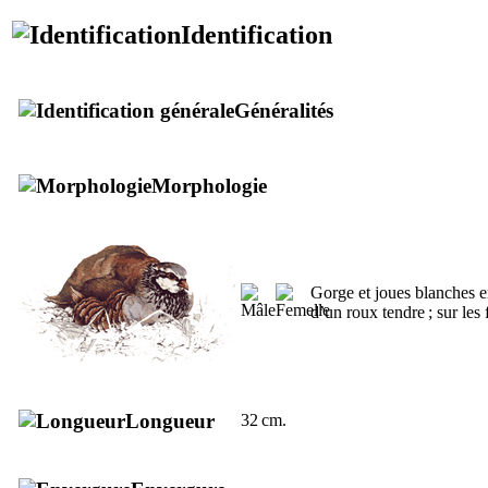
Identification
Généralités
Morphologie
Gorge et joues blanches en
d’un roux tendre ; sur les
Longueur
32 cm.