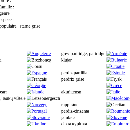
ordre
:
famille
:
genre
:
espèce
:
opulaire
: starne grise
grey partridge, partridge
а
klujar
perdiz pardilla
perdrix grise
earr
akurhænsn
 laukų vištelė
rapphøne
perdiz-cinzenta
jarabica
ciрая курiпка