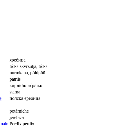
яребица
trčka skvržulja, trčka
nurmkana, põldpüü
patriis
καμπίσια πέρδικα
starna
полска еребица
potârniche
jerebica
Perdix perdix