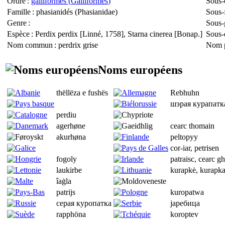
Ordre
:
galliformes (
Galliformes
)
Sous-
Famille
: phasianidés (
Phasianidae
)
Sous-
Genre
:
Sous-
Espèce
:
Perdix perdix
[Linné, 1758],
Starna cinerea
[Bonap.]
Sous-
Nom commun
: perdrix grise
Nom p
Noms européens
thëllëza e fushës
Rebhuhn
шэрая курапатк
perdiu
agerhøne
cearc thomain
akurhøna
peltopyy
cor-iar, petrisen
fogoly
patraisc, cearc gh
laukirbe
kurapkė, kurapka,
îaġla
patrijs
kuropatwa
серая куропатка
jаребица
rapphöna
koroptev