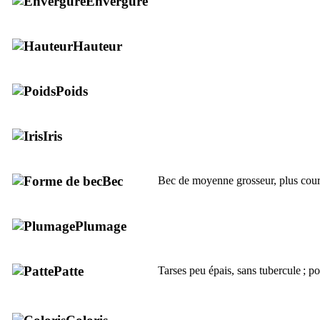
Envergure
Hauteur
Poids
Iris
Bec
Bec de moyenne grosseur, plus court 
Plumage
Patte
Tarses peu épais, sans tubercule ; p