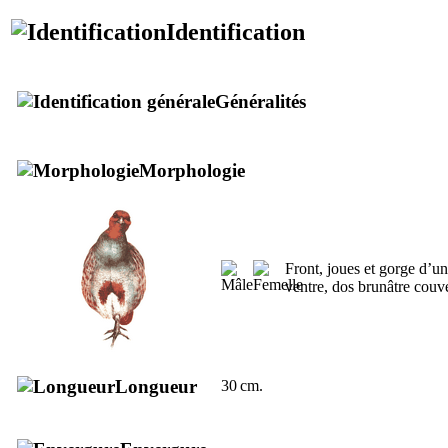
Identification
Généralités
Morphologie
Front, joues et gorge d’un
ventre, dos brunâtre couve
Longueur
30 cm.