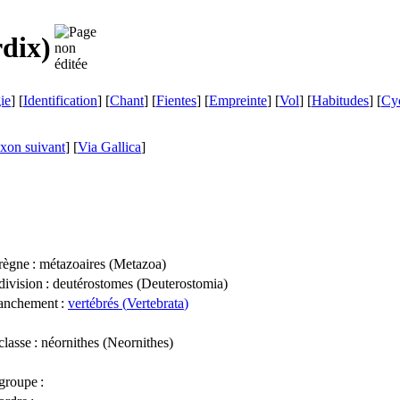
rdix
)
ie
] [
Identification
] [
Chant
] [
Fientes
] [
Empreinte
] [
Vol
] [
Habitudes
] [
Cyc
xon suivant
]
[
Via Gallica
]
règne
: métazoaires (
Metazoa
)
division
: deutérostomes (
Deuterostomia
)
anchement
:
vertébrés (
Vertebrata
)
classe
: néornithes (
Neornithes
)
groupe
: