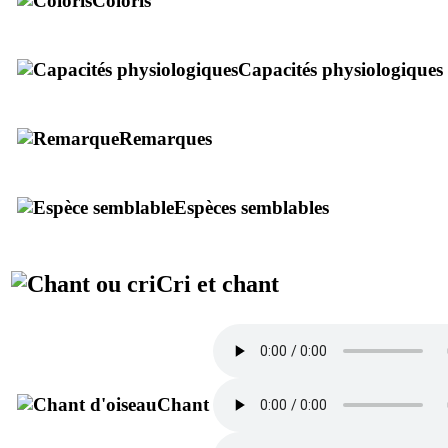
Coloris
Capacités physiologiques
Remarques
Espèces semblables
Cri et chant
Chant