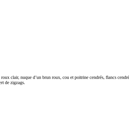
 roux clair, nuque d’un brun roux, cou et poitrine cendrés, flancs cend
rt de zigzags.