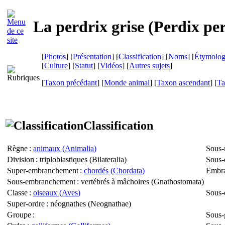
La perdrix grise (
Perdix pe
[
Photos
] [
Présentation
] [
Classification
] [
Noms
] [
Étymolog
[
Culture
] [
Statut
] [
Vidéos
] [
Autres sujets
]
[
Taxon précédant
] [
Monde animal
] [
Taxon ascendant
] [
Ta
Classification
Règne
:
animaux (
Animalia
)
Sous-
Division
: triploblastiques (
Bilateralia
)
Sous-
Super-embranchement
:
chordés (
Chordata
)
Embr
Sous-embranchement
: vertébrés à mâchoires (
Gnathostomata
)
Classe
:
oiseaux (
Aves
)
Sous-
Super-ordre
: néognathes (
Neognathae
)
Groupe
:
Sous-