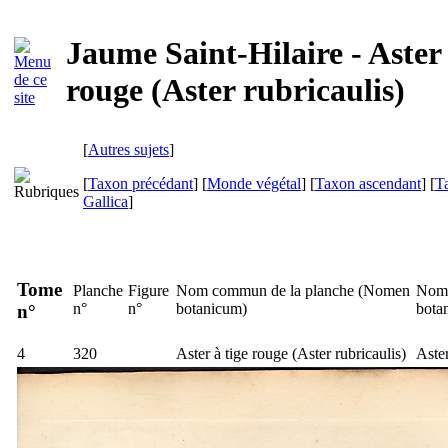
Jaume Saint-Hilaire - Aster 
rouge (Aster rubricaulis)
[
Autres sujets
]
[
Taxon précédant
] [
Monde végétal
] [
Taxon ascendant
] [
T
Gallica
]
Tome
Planche
Figure
Nom commun de la planche (
Nomen
Nom 
n°
n°
botanicum
)
bota
n°
4
320
Aster à tige rouge (
Aster rubricaulis
)
Aster