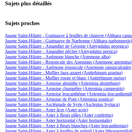
Sujets plus détaillés
Sujets proches
Jaume Saint-Hilaire - Guimauve à feuilles de chanvre (Althaea cann
Jaume Saint-Hilaire - Guimauve de Narbonne (Althaea narbonnesis)
Jaume Saint-Hilaire - Amandier de Géorgie (Amygdalus georgica)
Jaume Saint-Hilaire - Amandier pêcher (Amygdalus persica)
Jaume Saint-Hilaire - Anémone blanche (Anemone alba)
Jaume Saint-Hilaire - Renoncule des Apennins (Anemone apennina
Jaume Saint-Hilaire - Anémone renoncule (Anemone ranunculoides
Jaume Saint-Hilaire - Muflier faux-azaret (Antirrhinum azarina)
Jaume Saint-Hilaire - Muflier rouge et blanc (Antirrhinum majus)
Jaume Saint-Hilaire - Armoise absinthe (Artemisia absinthum)
Jaume Saint-Hilaire - Armoise champêtre (Artemisia campestris)
Jaume Saint-Hilaire - Armoise leucanthème (Artemisia leucanthemifo
Jaume Saint-Hilaire - Armoise de Pont (Artemisia pontica)
Jaume Saint-Hilaire - Asclépiade de Syrie (Asclepias Syriaca)
Jaume Saint-Hilaire - Aster âcre (Aster acris)
Jaume Saint-Hilaire - Aster à fleurs pâles (Aster confertus)
Jaume Saint-Hilaire - Aster horizontal (Aster horisontalis)
Jaume Saint-Hilaire - Aster à fleurs blanches (Aster leucanthemus)
Jaume Saint-Hilaire - Aster à feuilles de grémil (Aster lithospermifol