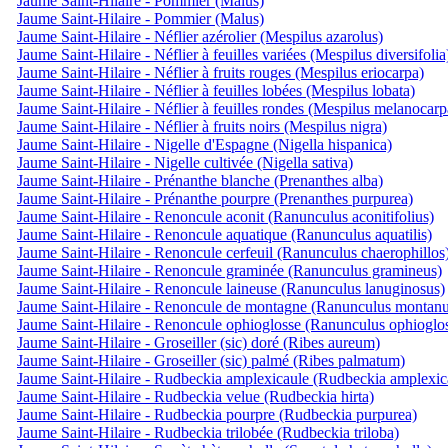
Jaume Saint-Hilaire - Pommier (Malus)
Jaume Saint-Hilaire - Pommier (Malus)
Jaume Saint-Hilaire - Néflier azérolier (Mespilus azarolus)
Jaume Saint-Hilaire - Néflier à feuilles variées (Mespilus diversifolia
Jaume Saint-Hilaire - Néflier à fruits rouges (Mespilus eriocarpa)
Jaume Saint-Hilaire - Néflier à feuilles lobées (Mespilus lobata)
Jaume Saint-Hilaire - Néflier à feuilles rondes (Mespilus melanocarp
Jaume Saint-Hilaire - Néflier à fruits noirs (Mespilus nigra)
Jaume Saint-Hilaire - Nigelle d'Espagne (Nigella hispanica)
Jaume Saint-Hilaire - Nigelle cultivée (Nigella sativa)
Jaume Saint-Hilaire - Prénanthe blanche (Prenanthes alba)
Jaume Saint-Hilaire - Prénanthe pourpre (Prenanthes purpurea)
Jaume Saint-Hilaire - Renoncule aconit (Ranunculus aconitifolius)
Jaume Saint-Hilaire - Renoncule aquatique (Ranunculus aquatilis)
Jaume Saint-Hilaire - Renoncule cerfeuil (Ranunculus chaerophillos
Jaume Saint-Hilaire - Renoncule graminée (Ranunculus gramineus)
Jaume Saint-Hilaire - Renoncule laineuse (Ranunculus lanuginosus)
Jaume Saint-Hilaire - Renoncule de montagne (Ranunculus montanu
Jaume Saint-Hilaire - Renoncule ophioglosse (Ranunculus ophioglos
Jaume Saint-Hilaire - Groseiller (sic) doré (Ribes aureum)
Jaume Saint-Hilaire - Groseiller (sic) palmé (Ribes palmatum)
Jaume Saint-Hilaire - Rudbeckia amplexicaule (Rudbeckia amplexica
Jaume Saint-Hilaire - Rudbeckia velue (Rudbeckia hirta)
Jaume Saint-Hilaire - Rudbeckia pourpre (Rudbeckia purpurea)
Jaume Saint-Hilaire - Rudbeckia trilobée (Rudbeckia triloba)