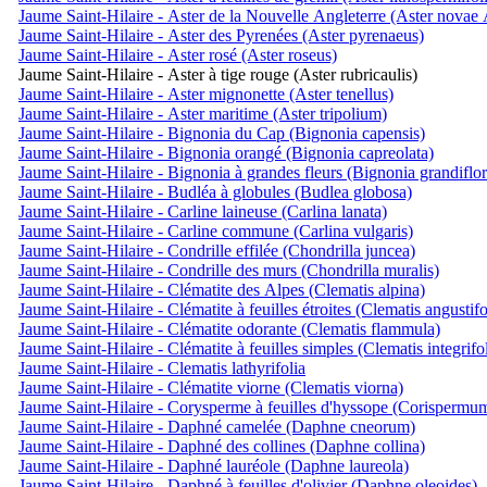
Jaume Saint-Hilaire - Aster de la Nouvelle Angleterre (Aster novae 
Jaume Saint-Hilaire - Aster des Pyrenées (Aster pyrenaeus)
Jaume Saint-Hilaire - Aster rosé (Aster roseus)
Jaume Saint-Hilaire - Aster à tige rouge (Aster rubricaulis)
Jaume Saint-Hilaire - Aster mignonette (Aster tenellus)
Jaume Saint-Hilaire - Aster maritime (Aster tripolium)
Jaume Saint-Hilaire - Bignonia du Cap (Bignonia capensis)
Jaume Saint-Hilaire - Bignonia orangé (Bignonia capreolata)
Jaume Saint-Hilaire - Bignonia à grandes fleurs (Bignonia grandiflor
Jaume Saint-Hilaire - Budléa à globules (Budlea globosa)
Jaume Saint-Hilaire - Carline laineuse (Carlina lanata)
Jaume Saint-Hilaire - Carline commune (Carlina vulgaris)
Jaume Saint-Hilaire - Condrille effilée (Chondrilla juncea)
Jaume Saint-Hilaire - Condrille des murs (Chondrilla muralis)
Jaume Saint-Hilaire - Clématite des Alpes (Clematis alpina)
Jaume Saint-Hilaire - Clématite à feuilles étroites (Clematis angustifo
Jaume Saint-Hilaire - Clématite odorante (Clematis flammula)
Jaume Saint-Hilaire - Clématite à feuilles simples (Clematis integrifol
Jaume Saint-Hilaire - Clematis lathyrifolia
Jaume Saint-Hilaire - Clématite viorne (Clematis viorna)
Jaume Saint-Hilaire - Corysperme à feuilles d'hyssope (Corispermu
Jaume Saint-Hilaire - Daphné camelée (Daphne cneorum)
Jaume Saint-Hilaire - Daphné des collines (Daphne collina)
Jaume Saint-Hilaire - Daphné lauréole (Daphne laureola)
Jaume Saint-Hilaire - Daphné à feuilles d'olivier (Daphne oleoides)