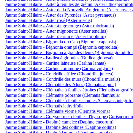
Jaume Saint-Hilaire - Aster à feuilles de grémil (Aster lithospermifol
Jaume Saint-Hilaire - Aster de la Nouvelle Angleterre (Aster novae 
Jaume Saint-Hilaire - Aster des Pyrenées (Aster pyrenaeus)
Jaume Saint-Hilaire - Aster rosé (Aster roseus)
Jaume Saint-Hilaire - Aster à tige rouge (Aster rubricaulis)
Jaume Saint-Hilaire - Aster mignonette (Aster tenellus)
Jaume Saint-Hilaire - Aster maritime (Aster tripolium)
Jaume Saint-Hilaire - Bignonia du Cap (Bignonia capensis)
Jaume Saint-Hilaire - Bignonia orangé (Bignonia capreolata)
Jaume Saint-Hilaire - Bignonia à grandes fleurs (Bignonia grandiflor
Jaume Saint-Hilaire - Budléa à globules (Budlea globosa)
Jaume Saint-Hilaire - Carline laineuse (Carlina lanata)
Jaume Saint-Hilaire - Carline commune (Carlina vulgaris)
Jaume Saint-Hilaire - Condrille effilée (Chondrilla juncea)
Jaume Saint-Hilaire - Condrille des murs (Chondrilla muralis)
Jaume Saint-Hilaire - Clématite des Alpes (Clematis alpina)
Jaume Saint-Hilaire - Clématite à feuilles étroites (Clematis angustifo
Jaume Saint-Hilaire - Clématite odorante (Clematis flammula)
Jaume Saint-Hilaire - Clématite à feuilles simples (Clematis integrifol
Jaume Saint-Hilaire - Clematis lathyrifolia
Jaume Saint-Hilaire - Clématite viorne (Clematis viorna)
Jaume Saint-Hilaire - Corysperme à feuilles d'hyssope (Corispermu
Jaume Saint-Hilaire - Daphné camelée (Daphne cneorum)
Jaume Saint-Hilaire - Daphné des collines (Daphne collina)
Jaume Saint-Hilaire - Daphné lauréole (Daphne laureola)