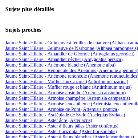
Sujets plus détaillés
Sujets proches
Jaume Saint-Hilaire - Guimauve à feuilles de chanvre (Althaea cann
Jaume Saint-Hilaire - Guimauve de Narbonne (Althaea narbonnesis)
Jaume Saint-Hilaire - Amandier de Géorgie (Amygdalus georgica)
Jaume Saint-Hilaire - Amandier pêcher (Amygdalus persica)
Jaume Saint-Hilaire - Anémone blanche (Anemone alba)
Jaume Saint-Hilaire - Renoncule des Apennins (Anemone apennina
Jaume Saint-Hilaire - Anémone renoncule (Anemone ranunculoides
Jaume Saint-Hilaire - Muflier faux-azaret (Antirrhinum azarina)
Jaume Saint-Hilaire - Muflier rouge et blanc (Antirrhinum majus)
Jaume Saint-Hilaire - Armoise absinthe (Artemisia absinthum)
Jaume Saint-Hilaire - Armoise champêtre (Artemisia campestris)
Jaume Saint-Hilaire - Armoise leucanthème (Artemisia leucanthemifo
Jaume Saint-Hilaire - Armoise de Pont (Artemisia pontica)
Jaume Saint-Hilaire - Asclépiade de Syrie (Asclepias Syriaca)
Jaume Saint-Hilaire - Aster âcre (Aster acris)
Jaume Saint-Hilaire - Aster à fleurs pâles (Aster confertus)
Jaume Saint-Hilaire - Aster horizontal (Aster horisontalis)
Jaume Saint-Hilaire - Aster à fleurs blanches (Aster leucanthemus)