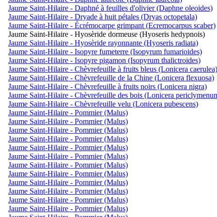
Jaume Saint-Hilaire - Daphné à feuilles d'olivier (Daphne oleoides)
Jaume Saint-Hilaire - Dryade à huit pétales (Dryas octopetala)
Jaume Saint-Hilaire - Écrémocarpe grimpant (Ecremocarpus scaber)
Jaume Saint-Hilaire - Hyosèride dormeuse (Hyoseris hedypnois)
Jaume Saint-Hilaire - Hyosèride rayonnante (Hyoseris radiata)
Jaume Saint-Hilaire - Isopyre fumeterre (Isopyrum fumarioides)
Jaume Saint-Hilaire - Isopyre pigamon (Isopyrum thalictroides)
Jaume Saint-Hilaire - Chèvrefeuille à fruits bleus (Lonicera caerulea
Jaume Saint-Hilaire - Chèvrefeuille de la Chine (Lonicera flexuosa)
Jaume Saint-Hilaire - Chèvrefeuille à fruits noirs (Lonicera nigra)
Jaume Saint-Hilaire - Chèvrefeuille des bois (Lonicera periclymenu
Jaume Saint-Hilaire - Chèvrefeuille velu (Lonicera pubescens)
Jaume Saint-Hilaire - Pommier (Malus)
Jaume Saint-Hilaire - Pommier (Malus)
Jaume Saint-Hilaire - Pommier (Malus)
Jaume Saint-Hilaire - Pommier (Malus)
Jaume Saint-Hilaire - Pommier (Malus)
Jaume Saint-Hilaire - Pommier (Malus)
Jaume Saint-Hilaire - Pommier (Malus)
Jaume Saint-Hilaire - Pommier (Malus)
Jaume Saint-Hilaire - Pommier (Malus)
Jaume Saint-Hilaire - Pommier (Malus)
Jaume Saint-Hilaire - Pommier (Malus)
Jaume Saint-Hilaire - Pommier (Malus)