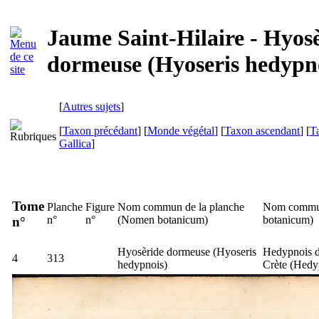
Jaume Saint-Hilaire - Hyos
dormeuse (Hyoseris hedypn
[
Autres sujets
]
[
Taxon précédant
] [
Monde végétal
] [
Taxon ascendant
] [
T
Gallica
]
Tome
Planche
Figure
Nom commun de la planche
Nom commun
n°
n°
(
Nomen botanicum
)
botanicum
)
n°
Hyosèride dormeuse (
Hyoseris
Hedypnois d
4
313
hedypnois
)
Crète (
Hedyp