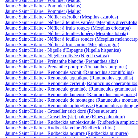
Jaume Saint-Hilaire - Pommier (Malus)
Jaume Saint-Hilaire - Pommier (Malus)
Jaume Saint-Hilaire - Pommier (Malus)
Jaume Saint-Hilaire - Néflier azérolier (Mespilus azarolus)
Jaume Saint-Hilaire - Néflier à feuilles variées (Mespilus diversifolia
Jaume Saint-Hilaire - Néflier à fruits rouges (Mespilus eriocarpa)
Jaume Saint-Hilaire - Néflier à feuilles lobées (Mespilus lobata)
Jaume Saint-Hilaire - Néflier à feuilles rondes (Mespilus melanocarp
Jaume Saint-Hilaire - Néflier à fruits noirs (Mespilus nigra)
Jaume Saint-Hilaire - Nigelle d'Espagne (Nigella hispanica)
Jaume Saint-Hilaire - Nigelle cultivée (Nigella sativa)
Jaume Saint-Hilaire - Prénanthe blanche (Prenanthes alba)
Jaume Saint-Hilaire - Prénanthe pourpre (Prenanthes purpurea)
Jaume Saint-Hilaire - Renoncule aconit (Ranunculus aconitifolius)
Jaume Saint-Hilaire - Renoncule aquatique (Ranunculus aquatilis)
Jaume Saint-Hilaire - Renoncule cerfeuil (Ranunculus chaerophillos
Jaume Saint-Hilaire - Renoncule graminée (Ranunculus gramineus)
Jaume Saint-Hilaire - Renoncule laineuse (Ranunculus lanuginosus)
Jaume Saint-Hilaire - Renoncule de montagne (Ranunculus montanu
Jaume Saint-Hilaire - Renoncule ophioglosse (Ranunculus ophioglos
Jaume Saint-Hilaire - Groseiller (sic) doré (Ribes aureum)
Jaume Saint-Hilaire - Groseiller (sic) palmé (Ribes palmatum)
Jaume Saint-Hilaire - Rudbeckia amplexicaule (Rudbeckia amplexica
Jaume Saint-Hilaire - Rudbeckia velue (Rudbeckia hirta)
Jaume Saint-Hilaire - Rudbeckia pourpre (Rudbeckia purpurea)