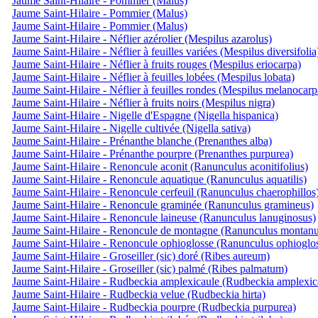
Jaume Saint-Hilaire - Pommier (Malus)
Jaume Saint-Hilaire - Pommier (Malus)
Jaume Saint-Hilaire - Pommier (Malus)
Jaume Saint-Hilaire - Néflier azérolier (Mespilus azarolus)
Jaume Saint-Hilaire - Néflier à feuilles variées (Mespilus diversifolia
Jaume Saint-Hilaire - Néflier à fruits rouges (Mespilus eriocarpa)
Jaume Saint-Hilaire - Néflier à feuilles lobées (Mespilus lobata)
Jaume Saint-Hilaire - Néflier à feuilles rondes (Mespilus melanocarp
Jaume Saint-Hilaire - Néflier à fruits noirs (Mespilus nigra)
Jaume Saint-Hilaire - Nigelle d'Espagne (Nigella hispanica)
Jaume Saint-Hilaire - Nigelle cultivée (Nigella sativa)
Jaume Saint-Hilaire - Prénanthe blanche (Prenanthes alba)
Jaume Saint-Hilaire - Prénanthe pourpre (Prenanthes purpurea)
Jaume Saint-Hilaire - Renoncule aconit (Ranunculus aconitifolius)
Jaume Saint-Hilaire - Renoncule aquatique (Ranunculus aquatilis)
Jaume Saint-Hilaire - Renoncule cerfeuil (Ranunculus chaerophillos
Jaume Saint-Hilaire - Renoncule graminée (Ranunculus gramineus)
Jaume Saint-Hilaire - Renoncule laineuse (Ranunculus lanuginosus)
Jaume Saint-Hilaire - Renoncule de montagne (Ranunculus montanu
Jaume Saint-Hilaire - Renoncule ophioglosse (Ranunculus ophioglos
Jaume Saint-Hilaire - Groseiller (sic) doré (Ribes aureum)
Jaume Saint-Hilaire - Groseiller (sic) palmé (Ribes palmatum)
Jaume Saint-Hilaire - Rudbeckia amplexicaule (Rudbeckia amplexica
Jaume Saint-Hilaire - Rudbeckia velue (Rudbeckia hirta)
Jaume Saint-Hilaire - Rudbeckia pourpre (Rudbeckia purpurea)