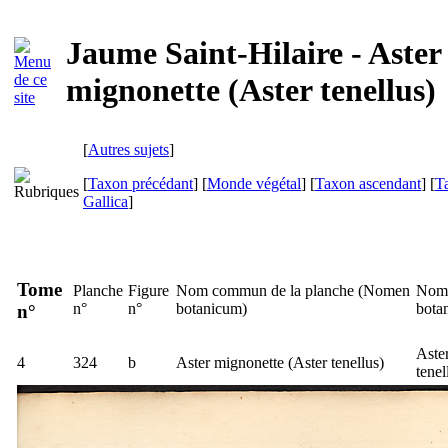
Jaume Saint-Hilaire - Aster
mignonette (Aster tenellus)
[
Autres sujets
]
[
Taxon précédant
] [
Monde végétal
] [
Taxon ascendant
] [
T
Gallica
]
Tome
Planche
Figure
Nom commun de la planche (
Nomen
Nom 
n°
n°
botanicum
)
bota
n°
Aste
4
324
b
Aster mignonette (
Aster tenellus
)
tenel