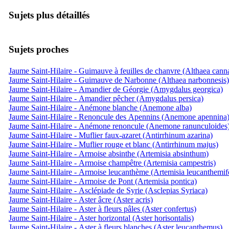
Sujets plus détaillés
Sujets proches
Jaume Saint-Hilaire - Guimauve à feuilles de chanvre (Althaea cann
Jaume Saint-Hilaire - Guimauve de Narbonne (Althaea narbonnesis)
Jaume Saint-Hilaire - Amandier de Géorgie (Amygdalus georgica)
Jaume Saint-Hilaire - Amandier pêcher (Amygdalus persica)
Jaume Saint-Hilaire - Anémone blanche (Anemone alba)
Jaume Saint-Hilaire - Renoncule des Apennins (Anemone apennina
Jaume Saint-Hilaire - Anémone renoncule (Anemone ranunculoides
Jaume Saint-Hilaire - Muflier faux-azaret (Antirrhinum azarina)
Jaume Saint-Hilaire - Muflier rouge et blanc (Antirrhinum majus)
Jaume Saint-Hilaire - Armoise absinthe (Artemisia absinthum)
Jaume Saint-Hilaire - Armoise champêtre (Artemisia campestris)
Jaume Saint-Hilaire - Armoise leucanthème (Artemisia leucanthemifo
Jaume Saint-Hilaire - Armoise de Pont (Artemisia pontica)
Jaume Saint-Hilaire - Asclépiade de Syrie (Asclepias Syriaca)
Jaume Saint-Hilaire - Aster âcre (Aster acris)
Jaume Saint-Hilaire - Aster à fleurs pâles (Aster confertus)
Jaume Saint-Hilaire - Aster horizontal (Aster horisontalis)
Jaume Saint-Hilaire - Aster à fleurs blanches (Aster leucanthemus)