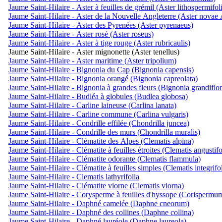
Jaume Saint-Hilaire - Aster à feuilles de grémil (Aster lithospermifol
Jaume Saint-Hilaire - Aster de la Nouvelle Angleterre (Aster novae 
Jaume Saint-Hilaire - Aster des Pyrenées (Aster pyrenaeus)
Jaume Saint-Hilaire - Aster rosé (Aster roseus)
Jaume Saint-Hilaire - Aster à tige rouge (Aster rubricaulis)
Jaume Saint-Hilaire - Aster mignonette (Aster tenellus)
Jaume Saint-Hilaire - Aster maritime (Aster tripolium)
Jaume Saint-Hilaire - Bignonia du Cap (Bignonia capensis)
Jaume Saint-Hilaire - Bignonia orangé (Bignonia capreolata)
Jaume Saint-Hilaire - Bignonia à grandes fleurs (Bignonia grandiflor
Jaume Saint-Hilaire - Budléa à globules (Budlea globosa)
Jaume Saint-Hilaire - Carline laineuse (Carlina lanata)
Jaume Saint-Hilaire - Carline commune (Carlina vulgaris)
Jaume Saint-Hilaire - Condrille effilée (Chondrilla juncea)
Jaume Saint-Hilaire - Condrille des murs (Chondrilla muralis)
Jaume Saint-Hilaire - Clématite des Alpes (Clematis alpina)
Jaume Saint-Hilaire - Clématite à feuilles étroites (Clematis angustifo
Jaume Saint-Hilaire - Clématite odorante (Clematis flammula)
Jaume Saint-Hilaire - Clématite à feuilles simples (Clematis integrifol
Jaume Saint-Hilaire - Clematis lathyrifolia
Jaume Saint-Hilaire - Clématite viorne (Clematis viorna)
Jaume Saint-Hilaire - Corysperme à feuilles d'hyssope (Corispermu
Jaume Saint-Hilaire - Daphné camelée (Daphne cneorum)
Jaume Saint-Hilaire - Daphné des collines (Daphne collina)
Jaume Saint-Hilaire - Daphné lauréole (Daphne laureola)