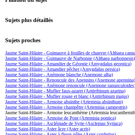
Sujets plus détaillés
Sujets proches
Jaume Saint-Hilaire - Guimauve à feuilles de chanvre (Althaea cann
Jaume Saint-Hilaire - Guimauve de Narbonne (Althaea narbonnesis)
Jaume Saint-Hilaire - Amandier de Géorgie (Amygdalus georgica)
Jaume Saint-Hilaire - Amandier pêcher (Amygdalus persica)
Jaume Saint-Hilaire - Anémone blanche (Anemone alba)
Jaume Saint-Hilaire - Renoncule des Apennins (Anemone apennina
Jaume Saint-Hilaire - Anémone renoncule (Anemone ranunculoides
Jaume Saint-Hilaire - Muflier faux-azaret (Antirrhinum azarina)
Jaume Saint-Hilaire - Muflier rouge et blanc (Antirrhinum majus)
Jaume Saint-Hilaire - Armoise absinthe (Artemisia absinthum)
Jaume Saint-Hilaire - Armoise champêtre (Artemisia campestris)
Jaume Saint-Hilaire - Armoise leucanthème (Artemisia leucanthemifo
Jaume Saint-Hilaire - Armoise de Pont (Artemisia pontica)
Jaume Saint-Hilaire - Asclépiade de Syrie (Asclepias Syriaca)
Jaume Saint-Hilaire - Aster âcre (Aster acris)
Jaume Saint-Hilaire - Aster à fleurs pâles (Aster confertus)