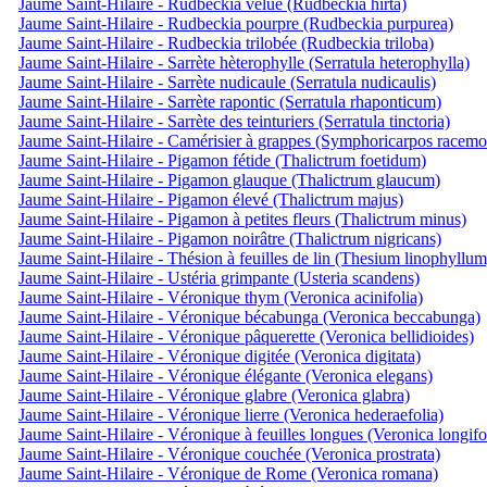
Jaume Saint-Hilaire - Rudbeckia velue (Rudbeckia hirta)
Jaume Saint-Hilaire - Rudbeckia pourpre (Rudbeckia purpurea)
Jaume Saint-Hilaire - Rudbeckia trilobée (Rudbeckia triloba)
Jaume Saint-Hilaire - Sarrète hèterophylle (Serratula heterophylla)
Jaume Saint-Hilaire - Sarrète nudicaule (Serratula nudicaulis)
Jaume Saint-Hilaire - Sarrète rapontic (Serratula rhaponticum)
Jaume Saint-Hilaire - Sarrète des teinturiers (Serratula tinctoria)
Jaume Saint-Hilaire - Camérisier à grappes (Symphoricarpos racemo
Jaume Saint-Hilaire - Pigamon fétide (Thalictrum foetidum)
Jaume Saint-Hilaire - Pigamon glauque (Thalictrum glaucum)
Jaume Saint-Hilaire - Pigamon élevé (Thalictrum majus)
Jaume Saint-Hilaire - Pigamon à petites fleurs (Thalictrum minus)
Jaume Saint-Hilaire - Pigamon noirâtre (Thalictrum nigricans)
Jaume Saint-Hilaire - Thésion à feuilles de lin (Thesium linophyllum
Jaume Saint-Hilaire - Ustéria grimpante (Usteria scandens)
Jaume Saint-Hilaire - Véronique thym (Veronica acinifolia)
Jaume Saint-Hilaire - Véronique bécabunga (Veronica beccabunga)
Jaume Saint-Hilaire - Véronique pâquerette (Veronica bellidioides)
Jaume Saint-Hilaire - Véronique digitée (Veronica digitata)
Jaume Saint-Hilaire - Véronique élégante (Veronica elegans)
Jaume Saint-Hilaire - Véronique glabre (Veronica glabra)
Jaume Saint-Hilaire - Véronique lierre (Veronica hederaefolia)
Jaume Saint-Hilaire - Véronique à feuilles longues (Veronica longifo
Jaume Saint-Hilaire - Véronique couchée (Veronica prostrata)
Jaume Saint-Hilaire - Véronique de Rome (Veronica romana)