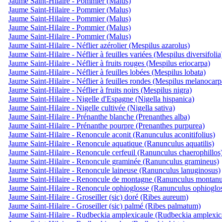
Jaume Saint-Hilaire - Pommier (Malus)
Jaume Saint-Hilaire - Pommier (Malus)
Jaume Saint-Hilaire - Pommier (Malus)
Jaume Saint-Hilaire - Pommier (Malus)
Jaume Saint-Hilaire - Pommier (Malus)
Jaume Saint-Hilaire - Néflier azérolier (Mespilus azarolus)
Jaume Saint-Hilaire - Néflier à feuilles variées (Mespilus diversifolia
Jaume Saint-Hilaire - Néflier à fruits rouges (Mespilus eriocarpa)
Jaume Saint-Hilaire - Néflier à feuilles lobées (Mespilus lobata)
Jaume Saint-Hilaire - Néflier à feuilles rondes (Mespilus melanocarp
Jaume Saint-Hilaire - Néflier à fruits noirs (Mespilus nigra)
Jaume Saint-Hilaire - Nigelle d'Espagne (Nigella hispanica)
Jaume Saint-Hilaire - Nigelle cultivée (Nigella sativa)
Jaume Saint-Hilaire - Prénanthe blanche (Prenanthes alba)
Jaume Saint-Hilaire - Prénanthe pourpre (Prenanthes purpurea)
Jaume Saint-Hilaire - Renoncule aconit (Ranunculus aconitifolius)
Jaume Saint-Hilaire - Renoncule aquatique (Ranunculus aquatilis)
Jaume Saint-Hilaire - Renoncule cerfeuil (Ranunculus chaerophillos
Jaume Saint-Hilaire - Renoncule graminée (Ranunculus gramineus)
Jaume Saint-Hilaire - Renoncule laineuse (Ranunculus lanuginosus)
Jaume Saint-Hilaire - Renoncule de montagne (Ranunculus montanu
Jaume Saint-Hilaire - Renoncule ophioglosse (Ranunculus ophioglos
Jaume Saint-Hilaire - Groseiller (sic) doré (Ribes aureum)
Jaume Saint-Hilaire - Groseiller (sic) palmé (Ribes palmatum)
Jaume Saint-Hilaire - Rudbeckia amplexicaule (Rudbeckia amplexica