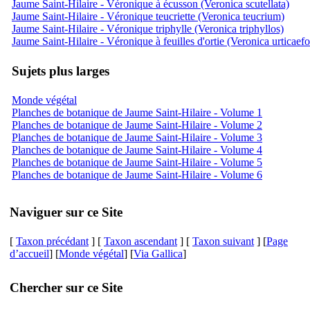
Jaume Saint-Hilaire - Véronique à écusson (Veronica scutellata)
Jaume Saint-Hilaire - Véronique teucriette (Veronica teucrium)
Jaume Saint-Hilaire - Véronique triphylle (Veronica triphyllos)
Jaume Saint-Hilaire - Véronique à feuilles d'ortie (Veronica urticaefo
Sujets plus larges
Monde végétal
Planches de botanique de Jaume Saint-Hilaire - Volume 1
Planches de botanique de Jaume Saint-Hilaire - Volume 2
Planches de botanique de Jaume Saint-Hilaire - Volume 3
Planches de botanique de Jaume Saint-Hilaire - Volume 4
Planches de botanique de Jaume Saint-Hilaire - Volume 5
Planches de botanique de Jaume Saint-Hilaire - Volume 6
Naviguer sur ce Site
[
Taxon précédant
] [
Taxon ascendant
] [
Taxon suivant
] [
Page
d’accueil
] [
Monde végétal
] [
Via Gallica
]
Chercher sur ce Site