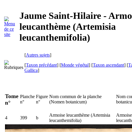
Jaume Saint-Hilaire - Armo
leucanthème (Artemisia
leucanthemifolia)
[
Autres sujets
]
[
Taxon précédant
] [
Monde végétal
] [
Taxon ascendant
] [
T
Gallica
]
Tome
Planche
Figure
Nom commun de la planche
Nom com
n°
n°
(
Nomen botanicum
)
botanic
n°
Armoise leucanthème (
Artemisia
Armoise
4
399
b
leucanthemifolia
)
leucanth