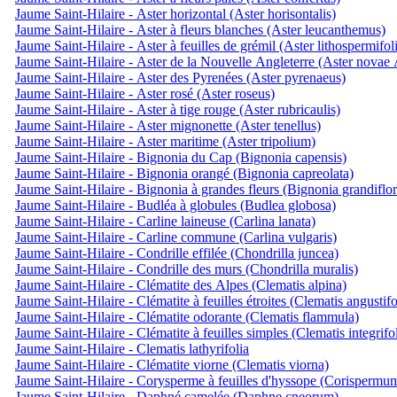
Jaume Saint-Hilaire - Aster horizontal (Aster horisontalis)
Jaume Saint-Hilaire - Aster à fleurs blanches (Aster leucanthemus)
Jaume Saint-Hilaire - Aster à feuilles de grémil (Aster lithospermifol
Jaume Saint-Hilaire - Aster de la Nouvelle Angleterre (Aster novae 
Jaume Saint-Hilaire - Aster des Pyrenées (Aster pyrenaeus)
Jaume Saint-Hilaire - Aster rosé (Aster roseus)
Jaume Saint-Hilaire - Aster à tige rouge (Aster rubricaulis)
Jaume Saint-Hilaire - Aster mignonette (Aster tenellus)
Jaume Saint-Hilaire - Aster maritime (Aster tripolium)
Jaume Saint-Hilaire - Bignonia du Cap (Bignonia capensis)
Jaume Saint-Hilaire - Bignonia orangé (Bignonia capreolata)
Jaume Saint-Hilaire - Bignonia à grandes fleurs (Bignonia grandiflor
Jaume Saint-Hilaire - Budléa à globules (Budlea globosa)
Jaume Saint-Hilaire - Carline laineuse (Carlina lanata)
Jaume Saint-Hilaire - Carline commune (Carlina vulgaris)
Jaume Saint-Hilaire - Condrille effilée (Chondrilla juncea)
Jaume Saint-Hilaire - Condrille des murs (Chondrilla muralis)
Jaume Saint-Hilaire - Clématite des Alpes (Clematis alpina)
Jaume Saint-Hilaire - Clématite à feuilles étroites (Clematis angustifo
Jaume Saint-Hilaire - Clématite odorante (Clematis flammula)
Jaume Saint-Hilaire - Clématite à feuilles simples (Clematis integrifol
Jaume Saint-Hilaire - Clematis lathyrifolia
Jaume Saint-Hilaire - Clématite viorne (Clematis viorna)
Jaume Saint-Hilaire - Corysperme à feuilles d'hyssope (Corispermu
Jaume Saint-Hilaire - Daphné camelée (Daphne cneorum)