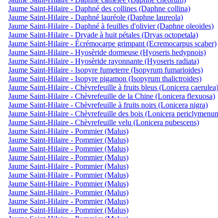
Jaume Saint-Hilaire - Daphné des collines (Daphne collina)
Jaume Saint-Hilaire - Daphné lauréole (Daphne laureola)
Jaume Saint-Hilaire - Daphné à feuilles d'olivier (Daphne oleoides)
Jaume Saint-Hilaire - Dryade à huit pétales (Dryas octopetala)
Jaume Saint-Hilaire - Écrémocarpe grimpant (Ecremocarpus scaber)
Jaume Saint-Hilaire - Hyosèride dormeuse (Hyoseris hedypnois)
Jaume Saint-Hilaire - Hyosèride rayonnante (Hyoseris radiata)
Jaume Saint-Hilaire - Isopyre fumeterre (Isopyrum fumarioides)
Jaume Saint-Hilaire - Isopyre pigamon (Isopyrum thalictroides)
Jaume Saint-Hilaire - Chèvrefeuille à fruits bleus (Lonicera caerulea
Jaume Saint-Hilaire - Chèvrefeuille de la Chine (Lonicera flexuosa)
Jaume Saint-Hilaire - Chèvrefeuille à fruits noirs (Lonicera nigra)
Jaume Saint-Hilaire - Chèvrefeuille des bois (Lonicera periclymenu
Jaume Saint-Hilaire - Chèvrefeuille velu (Lonicera pubescens)
Jaume Saint-Hilaire - Pommier (Malus)
Jaume Saint-Hilaire - Pommier (Malus)
Jaume Saint-Hilaire - Pommier (Malus)
Jaume Saint-Hilaire - Pommier (Malus)
Jaume Saint-Hilaire - Pommier (Malus)
Jaume Saint-Hilaire - Pommier (Malus)
Jaume Saint-Hilaire - Pommier (Malus)
Jaume Saint-Hilaire - Pommier (Malus)
Jaume Saint-Hilaire - Pommier (Malus)
Jaume Saint-Hilaire - Pommier (Malus)