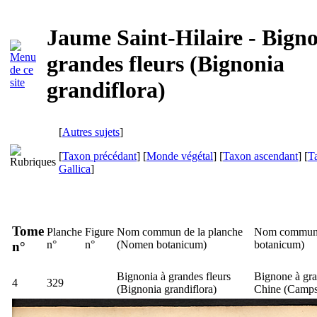
Jaume Saint-Hilaire - Bigno
grandes fleurs (Bignonia
grandiflora)
[
Autres sujets
]
[
Taxon précédant
] [
Monde végétal
] [
Taxon ascendant
] [
T
Gallica
]
Tome
Planche
Figure
Nom commun de la planche
Nom commun 
n°
n°
(
Nomen botanicum
)
botanicum
)
n°
Bignonia à grandes fleurs
Bignone à gra
4
329
(
Bignonia grandiflora
)
Chine (
Campsi