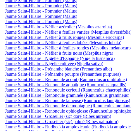
Jaume Saint-Hilaire - Pommier (Malus)
Jaume Saint-Hilaire - Pommier (Malus)
Jaume Saint-Hilaire - Pommier (Malus)
Jaume Saint-Hilaire - Pommier (Malus)
Jaume Saint-Hilaire - Pommier (Malus)
Jaume Saint-Hilaire - Néflier azérolier (Mespilus azarolus)
Jaume Saint-Hilaire - Néflier à feuilles variées (Mespilus diversifolia
Jaume Saint-Hilaire - Néflier à fruits rouges (Mespilus eriocarpa)
Jaume Saint-Hilaire - Néflier à feuilles lobées (Mespilus lobata)
Jaume Saint-Hilaire - Néflier à feuilles rondes (Mespilus melanocarp
Jaume Saint-Hilaire - Néflier à fruits noirs (Mespilus nigra)
Jaume Saint-Hilaire - Nigelle d'Espagne (Nigella hispanica)
Jaume Saint-Hilaire - Nigelle cultivée (Nigella sativa)
Jaume Saint-Hilaire - Prénanthe blanche (Prenanthes alba)
Jaume Saint-Hilaire - Prénanthe pourpre (Prenanthes purpurea)
Jaume Saint-Hilaire - Renoncule aconit (Ranunculus aconitifolius)
Jaume Saint-Hilaire - Renoncule aquatique (Ranunculus aquatilis)
Jaume Saint-Hilaire - Renoncule cerfeuil (Ranunculus chaerophillos
Jaume Saint-Hilaire - Renoncule graminée (Ranunculus gramineus)
Jaume Saint-Hilaire - Renoncule laineuse (Ranunculus lanuginosus)
Jaume Saint-Hilaire - Renoncule de montagne (Ranunculus montanu
Jaume Saint-Hilaire - Renoncule ophioglosse (Ranunculus ophioglos
Jaume Saint-Hilaire - Groseiller (sic) doré (Ribes aureum)
Jaume Saint-Hilaire - Groseiller (sic) palmé (Ribes palmatum)
Jaume Saint-Hilaire - Rudbeckia amplexicaule (Rudbeckia amplexica