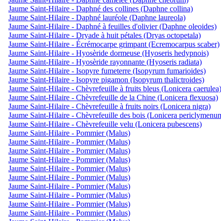
Jaume Saint-Hilaire - Daphné des collines (Daphne collina)
Jaume Saint-Hilaire - Daphné lauréole (Daphne laureola)
Jaume Saint-Hilaire - Daphné à feuilles d'olivier (Daphne oleoides)
Jaume Saint-Hilaire - Dryade à huit pétales (Dryas octopetala)
Jaume Saint-Hilaire - Écrémocarpe grimpant (Ecremocarpus scaber)
Jaume Saint-Hilaire - Hyosèride dormeuse (Hyoseris hedypnois)
Jaume Saint-Hilaire - Hyosèride rayonnante (Hyoseris radiata)
Jaume Saint-Hilaire - Isopyre fumeterre (Isopyrum fumarioides)
Jaume Saint-Hilaire - Isopyre pigamon (Isopyrum thalictroides)
Jaume Saint-Hilaire - Chèvrefeuille à fruits bleus (Lonicera caerulea
Jaume Saint-Hilaire - Chèvrefeuille de la Chine (Lonicera flexuosa)
Jaume Saint-Hilaire - Chèvrefeuille à fruits noirs (Lonicera nigra)
Jaume Saint-Hilaire - Chèvrefeuille des bois (Lonicera periclymenu
Jaume Saint-Hilaire - Chèvrefeuille velu (Lonicera pubescens)
Jaume Saint-Hilaire - Pommier (Malus)
Jaume Saint-Hilaire - Pommier (Malus)
Jaume Saint-Hilaire - Pommier (Malus)
Jaume Saint-Hilaire - Pommier (Malus)
Jaume Saint-Hilaire - Pommier (Malus)
Jaume Saint-Hilaire - Pommier (Malus)
Jaume Saint-Hilaire - Pommier (Malus)
Jaume Saint-Hilaire - Pommier (Malus)
Jaume Saint-Hilaire - Pommier (Malus)
Jaume Saint-Hilaire - Pommier (Malus)