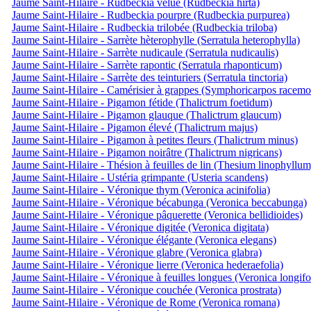
Jaume Saint-Hilaire - Rudbeckia velue (Rudbeckia hirta)
Jaume Saint-Hilaire - Rudbeckia pourpre (Rudbeckia purpurea)
Jaume Saint-Hilaire - Rudbeckia trilobée (Rudbeckia triloba)
Jaume Saint-Hilaire - Sarrète hèterophylle (Serratula heterophylla)
Jaume Saint-Hilaire - Sarrète nudicaule (Serratula nudicaulis)
Jaume Saint-Hilaire - Sarrète rapontic (Serratula rhaponticum)
Jaume Saint-Hilaire - Sarrète des teinturiers (Serratula tinctoria)
Jaume Saint-Hilaire - Camérisier à grappes (Symphoricarpos racemo
Jaume Saint-Hilaire - Pigamon fétide (Thalictrum foetidum)
Jaume Saint-Hilaire - Pigamon glauque (Thalictrum glaucum)
Jaume Saint-Hilaire - Pigamon élevé (Thalictrum majus)
Jaume Saint-Hilaire - Pigamon à petites fleurs (Thalictrum minus)
Jaume Saint-Hilaire - Pigamon noirâtre (Thalictrum nigricans)
Jaume Saint-Hilaire - Thésion à feuilles de lin (Thesium linophyllum
Jaume Saint-Hilaire - Ustéria grimpante (Usteria scandens)
Jaume Saint-Hilaire - Véronique thym (Veronica acinifolia)
Jaume Saint-Hilaire - Véronique bécabunga (Veronica beccabunga)
Jaume Saint-Hilaire - Véronique pâquerette (Veronica bellidioides)
Jaume Saint-Hilaire - Véronique digitée (Veronica digitata)
Jaume Saint-Hilaire - Véronique élégante (Veronica elegans)
Jaume Saint-Hilaire - Véronique glabre (Veronica glabra)
Jaume Saint-Hilaire - Véronique lierre (Veronica hederaefolia)
Jaume Saint-Hilaire - Véronique à feuilles longues (Veronica longifo
Jaume Saint-Hilaire - Véronique couchée (Veronica prostrata)
Jaume Saint-Hilaire - Véronique de Rome (Veronica romana)