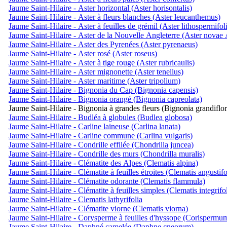
Jaume Saint-Hilaire - Aster horizontal (Aster horisontalis)
Jaume Saint-Hilaire - Aster à fleurs blanches (Aster leucanthemus)
Jaume Saint-Hilaire - Aster à feuilles de grémil (Aster lithospermifol
Jaume Saint-Hilaire - Aster de la Nouvelle Angleterre (Aster novae 
Jaume Saint-Hilaire - Aster des Pyrenées (Aster pyrenaeus)
Jaume Saint-Hilaire - Aster rosé (Aster roseus)
Jaume Saint-Hilaire - Aster à tige rouge (Aster rubricaulis)
Jaume Saint-Hilaire - Aster mignonette (Aster tenellus)
Jaume Saint-Hilaire - Aster maritime (Aster tripolium)
Jaume Saint-Hilaire - Bignonia du Cap (Bignonia capensis)
Jaume Saint-Hilaire - Bignonia orangé (Bignonia capreolata)
Jaume Saint-Hilaire - Bignonia à grandes fleurs (Bignonia grandiflor
Jaume Saint-Hilaire - Budléa à globules (Budlea globosa)
Jaume Saint-Hilaire - Carline laineuse (Carlina lanata)
Jaume Saint-Hilaire - Carline commune (Carlina vulgaris)
Jaume Saint-Hilaire - Condrille effilée (Chondrilla juncea)
Jaume Saint-Hilaire - Condrille des murs (Chondrilla muralis)
Jaume Saint-Hilaire - Clématite des Alpes (Clematis alpina)
Jaume Saint-Hilaire - Clématite à feuilles étroites (Clematis angustifo
Jaume Saint-Hilaire - Clématite odorante (Clematis flammula)
Jaume Saint-Hilaire - Clématite à feuilles simples (Clematis integrifol
Jaume Saint-Hilaire - Clematis lathyrifolia
Jaume Saint-Hilaire - Clématite viorne (Clematis viorna)
Jaume Saint-Hilaire - Corysperme à feuilles d'hyssope (Corispermu
Jaume Saint-Hilaire - Daphné camelée (Daphne cneorum)