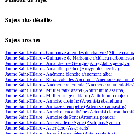
Sujets plus détaillés
Sujets proches
Jaume Saint-Hilaire - Guimauve à feuilles de chanvre (Althaea cann
Jaume Saint-Hilaire - Guimauve de Narbonne (Althaea narbonnesis)
Jaume Saint-Hilaire - Amandier de Géorgie (Amygdalus georgica)
Jaume Saint-Hilaire - Amandier pêcher (Amygdalus persica)
Jaume Saint-Hilaire - Anémone blanche (Anemone alba)
Jaume Saint-Hilaire - Renoncule des Apennins (Anemone apennina
Jaume Saint-Hilaire - Anémone renoncule (Anemone ranunculoides
Jaume Saint-Hilaire - Muflier faux-azaret (Antirrhinum azarina)
Jaume Saint-Hilaire - Muflier rouge et blanc (Antirrhinum majus)
Jaume Saint-Hilaire - Armoise absinthe (Artemisia absinthum)
Jaume Saint-Hilaire - Armoise champêtre (Artemisia campestris)
Jaume Saint-Hilaire - Armoise leucanthème (Artemisia leucanthemifo
Jaume Saint-Hilaire - Armoise de Pont (Artemisia pontica)
Jaume Saint-Hilaire - Asclépiade de Syrie (Asclepias Syriaca)
Jaume Saint-Hilaire - Aster âcre (Aster acris)
Jaume Saint-Hilaire - Aster à fleurs pâles (Aster confertus)