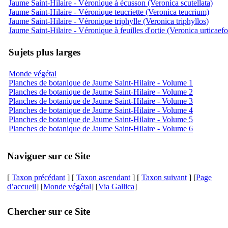
Jaume Saint-Hilaire - Véronique à écusson (Veronica scutellata)
Jaume Saint-Hilaire - Véronique teucriette (Veronica teucrium)
Jaume Saint-Hilaire - Véronique triphylle (Veronica triphyllos)
Jaume Saint-Hilaire - Véronique à feuilles d'ortie (Veronica urticaefo
Sujets plus larges
Monde végétal
Planches de botanique de Jaume Saint-Hilaire - Volume 1
Planches de botanique de Jaume Saint-Hilaire - Volume 2
Planches de botanique de Jaume Saint-Hilaire - Volume 3
Planches de botanique de Jaume Saint-Hilaire - Volume 4
Planches de botanique de Jaume Saint-Hilaire - Volume 5
Planches de botanique de Jaume Saint-Hilaire - Volume 6
Naviguer sur ce Site
[
Taxon précédant
] [
Taxon ascendant
] [
Taxon suivant
] [
Page
d’accueil
] [
Monde végétal
] [
Via Gallica
]
Chercher sur ce Site