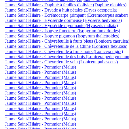
Jaume Saint-Hilaire - Daphné à feuilles d'olivier (Daphne oleoides)
Jaume Saint-Hilaire - Dryade à huit pétales (Dryas octopetala)
Jaume Saint-Hilaire - Écrémocarpe grimpant (Ecremocarpus scaber)
Jaume Saint-Hilaire - Hyosèride dormeuse (Hyoseris hedypnois)
Jaume Saint-Hilaire - Hyosèride rayonnante (Hyoseris radiata)
Jaume Saint-Hilaire - Isopyre fumeterre (Isopyrum fumarioides)
Jaume Saint-Hilaire - Isopyre pigamon (Isopyrum thalictroides)
Jaume Saint-Hilaire - Chèvrefeuille à fruits bleus (Lonicera caerulea
Jaume Saint-Hilaire - Chèvrefeuille de la Chine (Lonicera flexuosa)
Jaume Saint-Hilaire - Chèvrefeuille à fruits noirs (Lonicera nigra)
Jaume Saint-Hilaire - Chèvrefeuille des bois (Lonicera periclymenu
Jaume Saint-Hilaire - Chèvrefeuille velu (Lonicera pubescens)
Jaume Saint-Hilaire - Pommier (Malus)
Jaume Saint-Hilaire - Pommier (Malus)
Jaume Saint-Hilaire - Pommier (Malus)
Jaume Saint-Hilaire - Pommier (Malus)
Jaume Saint-Hilaire - Pommier (Malus)
Jaume Saint-Hilaire - Pommier (Malus)
Jaume Saint-Hilaire - Pommier (Malus)
Jaume Saint-Hilaire - Pommier (Malus)
Jaume Saint-Hilaire - Pommier (Malus)
Jaume Saint-Hilaire - Pommier (Malus)
Jaume Saint-Hilaire - Pommier (Malus)
Jaume Saint-Hilaire - Pommier (Malus)