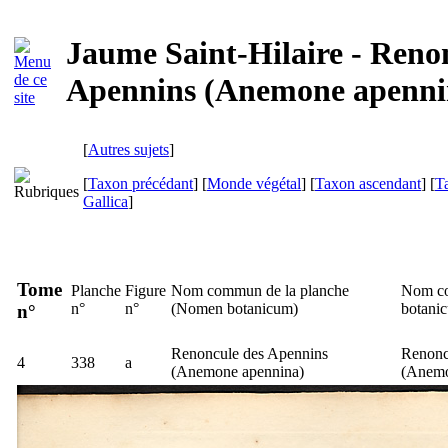
Jaume Saint-Hilaire - Reno
Apennins (Anemone apenni
[
Autres sujets
]
[
Taxon précédant
] [
Monde végétal
] [
Taxon ascendant
] [
T
Gallica
]
Tome
Planche
Figure
Nom commun de la planche
Nom co
n°
n°
(
Nomen botanicum
)
botani
n°
Renoncule des Apennins
Renonc
4
338
a
(
Anemone apennina
)
(
Anemo