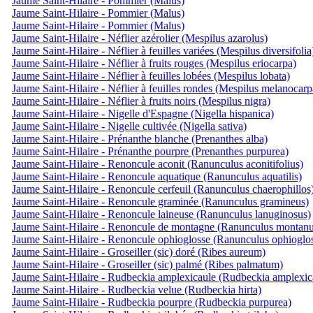
Jaume Saint-Hilaire - Pommier (Malus)
Jaume Saint-Hilaire - Pommier (Malus)
Jaume Saint-Hilaire - Pommier (Malus)
Jaume Saint-Hilaire - Néflier azérolier (Mespilus azarolus)
Jaume Saint-Hilaire - Néflier à feuilles variées (Mespilus diversifolia
Jaume Saint-Hilaire - Néflier à fruits rouges (Mespilus eriocarpa)
Jaume Saint-Hilaire - Néflier à feuilles lobées (Mespilus lobata)
Jaume Saint-Hilaire - Néflier à feuilles rondes (Mespilus melanocarp
Jaume Saint-Hilaire - Néflier à fruits noirs (Mespilus nigra)
Jaume Saint-Hilaire - Nigelle d'Espagne (Nigella hispanica)
Jaume Saint-Hilaire - Nigelle cultivée (Nigella sativa)
Jaume Saint-Hilaire - Prénanthe blanche (Prenanthes alba)
Jaume Saint-Hilaire - Prénanthe pourpre (Prenanthes purpurea)
Jaume Saint-Hilaire - Renoncule aconit (Ranunculus aconitifolius)
Jaume Saint-Hilaire - Renoncule aquatique (Ranunculus aquatilis)
Jaume Saint-Hilaire - Renoncule cerfeuil (Ranunculus chaerophillos
Jaume Saint-Hilaire - Renoncule graminée (Ranunculus gramineus)
Jaume Saint-Hilaire - Renoncule laineuse (Ranunculus lanuginosus)
Jaume Saint-Hilaire - Renoncule de montagne (Ranunculus montanu
Jaume Saint-Hilaire - Renoncule ophioglosse (Ranunculus ophioglos
Jaume Saint-Hilaire - Groseiller (sic) doré (Ribes aureum)
Jaume Saint-Hilaire - Groseiller (sic) palmé (Ribes palmatum)
Jaume Saint-Hilaire - Rudbeckia amplexicaule (Rudbeckia amplexica
Jaume Saint-Hilaire - Rudbeckia velue (Rudbeckia hirta)
Jaume Saint-Hilaire - Rudbeckia pourpre (Rudbeckia purpurea)