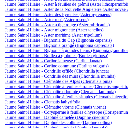
Jaume Saint-Hilaire - Aster à feuilles de grémil (Aster lithospermifol
Jaume Saint-Hilaire - Aster de la Nouvelle Angleterre (Aster novae 
Jaume Saint-Hilaire - Aster des Pyrenées (Aster pyrenaeus)
Jaume Saint-Hilaire - Aster rosé (Aster roseus)
Jaume Saint-Hilaire - Aster à tige rouge (Aster rubricaulis)
Jaume Saint-Hilaire - Aster mignonette (Aster tenellus)
Jaume Saint-Hilaire - Aster maritime (Aster tripolium)
Jaume Saint-Hilaire - Bignonia du Cap (Bignonia capensis)
Jaume Saint-Hilaire - Bignonia orangé (Bignonia capreolata)
Jaume Saint-Hilaire - Bignonia à grandes fleurs (Bignonia grandiflor
Jaume Saint-Hilaire - Budléa à globules (Budlea globosa)
Jaume Saint-Hilaire - Carline laineuse (Carlina lanata)
Jaume Saint-Hilaire - Carline commune (Carlina vulgaris)
Jaume Saint-Hilaire - Condrille effilée (Chondrilla juncea)
Jaume Saint-Hilaire - Condrille des murs (Chondrilla muralis)
Jaume Saint-Hilaire - Clématite des Alpes (Clematis alpina)
Jaume Saint-Hilaire - Clématite à feuilles étroites (Clematis angustifo
Jaume Saint-Hilaire - Clématite odorante (Clematis flammula)
Jaume Saint-Hilaire - Clématite à feuilles simples (Clematis integrifol
Jaume Saint-Hilaire - Clematis lathyrifolia
Jaume Saint-Hilaire - Clématite viorne (Clematis viorna)
Jaume Saint-Hilaire - Corysperme à feuilles d'hyssope (Corispermu
Jaume Saint-Hilaire - Daphné camelée (Daphne cneorum)
Jaume Saint-Hilaire - Daphné des collines (Daphne collina)
Jaume Saint-Hilaire - Daphné lauréole (Daphne laureola)