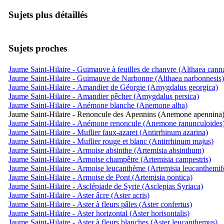
Sujets plus détaillés
Sujets proches
Jaume Saint-Hilaire - Guimauve à feuilles de chanvre (Althaea cann
Jaume Saint-Hilaire - Guimauve de Narbonne (Althaea narbonnesis)
Jaume Saint-Hilaire - Amandier de Géorgie (Amygdalus georgica)
Jaume Saint-Hilaire - Amandier pêcher (Amygdalus persica)
Jaume Saint-Hilaire - Anémone blanche (Anemone alba)
Jaume Saint-Hilaire - Renoncule des Apennins (Anemone apennina
Jaume Saint-Hilaire - Anémone renoncule (Anemone ranunculoides
Jaume Saint-Hilaire - Muflier faux-azaret (Antirrhinum azarina)
Jaume Saint-Hilaire - Muflier rouge et blanc (Antirrhinum majus)
Jaume Saint-Hilaire - Armoise absinthe (Artemisia absinthum)
Jaume Saint-Hilaire - Armoise champêtre (Artemisia campestris)
Jaume Saint-Hilaire - Armoise leucanthème (Artemisia leucanthemifo
Jaume Saint-Hilaire - Armoise de Pont (Artemisia pontica)
Jaume Saint-Hilaire - Asclépiade de Syrie (Asclepias Syriaca)
Jaume Saint-Hilaire - Aster âcre (Aster acris)
Jaume Saint-Hilaire - Aster à fleurs pâles (Aster confertus)
Jaume Saint-Hilaire - Aster horizontal (Aster horisontalis)
Jaume Saint-Hilaire - Aster à fleurs blanches (Aster leucanthemus)