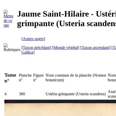
Jaume Saint-Hilaire - Ustér
grimpante (Usteria scanden
[
Autres sujets
]
[
Taxon précédant
] [
Monde végétal
] [
Taxon ascendant
] [
T
Gallica
]
Tome
Planche
Figure
Nom commun de la planche (
Nomen
Nom 
n°
n°
botanicum
)
bota
n°
Asar
4
380
Ustéria grimpante (
Usteria scandens
)
scan