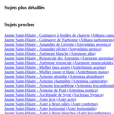
Sujets plus détaillés
Sujets proches
Jaume Saint-Hilaire - Guimauve à feuilles de chanvre (Althaea cann
Jaume Saint-Hilaire - Guimauve de Narbonne (Althaea narbonnesis)
Jaume Saint-Hilaire - Amandier de Géorgie (Amygdalus georgica)
Jaume Saint-Hilaire - Amandier pêcher (Amygdalus persica)
Jaume Saint-Hilaire - Anémone blanche (Anemone alba)
Jaume Saint-Hilaire - Renoncule des Apennins (Anemone apennina
Jaume Saint-Hilaire - Anémone renoncule (Anemone ranunculoides
Jaume Saint-Hilaire - Muflier faux-azaret (Antirrhinum azarina)
Jaume Saint-Hilaire - Muflier rouge et blanc (Antirrhinum majus)
Jaume Saint-Hilaire - Armoise absinthe (Artemisia absinthum)
Jaume Saint-Hilaire - Armoise champêtre (Artemisia campestris)
Jaume Saint-Hilaire - Armoise leucanthème (Artemisia leucanthemifo
Jaume Saint-Hilaire - Armoise de Pont (Artemisia pontica)
Jaume Saint-Hilaire - Asclépiade de Syrie (Asclepias Syriaca)
Jaume Saint-Hilaire - Aster âcre (Aster acris)
Jaume Saint-Hilaire - Aster à fleurs pâles (Aster confertus)
Jaume Saint-Hilaire - Aster horizontal (Aster horisontalis)
Jaume Saint-Hilaire - Aster à fleurs blanches (Aster leucanthemus)