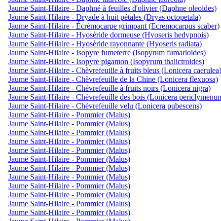
Jaume Saint-Hilaire - Daphné à feuilles d'olivier (Daphne oleoides)
Jaume Saint-Hilaire - Dryade à huit pétales (Dryas octopetala)
Jaume Saint-Hilaire - Écrémocarpe grimpant (Ecremocarpus scaber)
Jaume Saint-Hilaire - Hyosèride dormeuse (Hyoseris hedypnois)
Jaume Saint-Hilaire - Hyosèride rayonnante (Hyoseris radiata)
Jaume Saint-Hilaire - Isopyre fumeterre (Isopyrum fumarioides)
Jaume Saint-Hilaire - Isopyre pigamon (Isopyrum thalictroides)
Jaume Saint-Hilaire - Chèvrefeuille à fruits bleus (Lonicera caerulea
Jaume Saint-Hilaire - Chèvrefeuille de la Chine (Lonicera flexuosa)
Jaume Saint-Hilaire - Chèvrefeuille à fruits noirs (Lonicera nigra)
Jaume Saint-Hilaire - Chèvrefeuille des bois (Lonicera periclymenu
Jaume Saint-Hilaire - Chèvrefeuille velu (Lonicera pubescens)
Jaume Saint-Hilaire - Pommier (Malus)
Jaume Saint-Hilaire - Pommier (Malus)
Jaume Saint-Hilaire - Pommier (Malus)
Jaume Saint-Hilaire - Pommier (Malus)
Jaume Saint-Hilaire - Pommier (Malus)
Jaume Saint-Hilaire - Pommier (Malus)
Jaume Saint-Hilaire - Pommier (Malus)
Jaume Saint-Hilaire - Pommier (Malus)
Jaume Saint-Hilaire - Pommier (Malus)
Jaume Saint-Hilaire - Pommier (Malus)
Jaume Saint-Hilaire - Pommier (Malus)
Jaume Saint-Hilaire - Pommier (Malus)