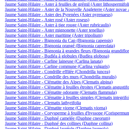
Jaume Saint-Hilaire - Aster à feuilles de grémil (Aster lithospermifol
Jaume Saint-Hilaire - Aster de la Nouvelle Angleterre (Aster novae 
Jaume Saint-Hilaire - Aster des Pyrenées (Aster pyrenaeus)
Jaume Saint-Hilaire - Aster rosé (Aster roseus)
Jaume Saint-Hilaire - Aster à tige rouge (Aster rubricaulis)
Jaume Saint-Hilaire - Aster mignonette (Aster tenellus)
Jaume Saint-Hilaire - Aster maritime (Aster tripolium)
Jaume Saint-Hilaire - Bignonia du Cap (Bignonia capensis)
Jaume Saint-Hilaire - Bignonia orangé (Bignonia capreolata)
Jaume Saint-Hilaire - Bignonia à grandes fleurs (Bignonia grandiflor
Jaume Saint-Hilaire - Budléa à globules (Budlea globosa)
Jaume Saint-Hilaire - Carline laineuse (Carlina lanata)
Jaume Saint-Hilaire - Carline commune (Carlina vulgaris)
Jaume Saint-Hilaire - Condrille effilée (Chondrilla juncea)
Jaume Saint-Hilaire - Condrille des murs (Chondrilla muralis)
Jaume Saint-Hilaire - Clématite des Alpes (Clematis alpina)
Jaume Saint-Hilaire - Clématite à feuilles étroites (Clematis angustifo
Jaume Saint-Hilaire - Clématite odorante (Clematis flammula)
Jaume Saint-Hilaire - Clématite à feuilles simples (Clematis integrifol
Jaume Saint-Hilaire - Clematis lathyrifolia
Jaume Saint-Hilaire - Clématite viorne (Clematis viorna)
Jaume Saint-Hilaire - Corysperme à feuilles d'hyssope (Corispermu
Jaume Saint-Hilaire - Daphné camelée (Daphne cneorum)
Jaume Saint-Hilaire - Daphné des collines (Daphne collina)
Jaume Saint-Hilaire - Daphné lauréole (Daphne laureola)