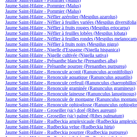
Jaume Saint-Hilaire - Pommier (Malus)
Jaume Saint-Hilaire - Pommier (Malus)
Jaume Saint-Hilaire - Pommier (Malus)
Jaume Saint-Hilaire - Néflier azérolier (Mespilus azarolus)
Jaume Saint-Hilaire - Néflier à feuilles variées (Mespilus diversifolia
Jaume Saint-Hilaire - Néflier à fruits rouges (Mespilus eriocarpa)
Jaume Saint-Hilaire - Néflier à feuilles lobées (Mespilus lobata)
Jaume Saint-Hilaire - Néflier à feuilles rondes (Mespilus melanocarp
Jaume Saint-Hilaire - Néflier à fruits noirs (Mespilus nigra)
Jaume Saint-Hilaire - Nigelle d'Espagne (Nigella hispanica)
Jaume Saint-Hilaire - Nigelle cultivée (Nigella sativa)
Jaume Saint-Hilaire - Prénanthe blanche (Prenanthes alba)
Jaume Saint-Hilaire - Prénanthe pourpre (Prenanthes purpurea)
Jaume Saint-Hilaire - Renoncule aconit (Ranunculus aconitifolius)
Jaume Saint-Hilaire - Renoncule aquatique (Ranunculus aquatilis)
Jaume Saint-Hilaire - Renoncule cerfeuil (Ranunculus chaerophillos
Jaume Saint-Hilaire - Renoncule graminée (Ranunculus gramineus)
Jaume Saint-Hilaire - Renoncule laineuse (Ranunculus lanuginosus)
Jaume Saint-Hilaire - Renoncule de montagne (Ranunculus montanu
Jaume Saint-Hilaire - Renoncule ophioglosse (Ranunculus ophioglos
Jaume Saint-Hilaire - Groseiller (sic) doré (Ribes aureum)
Jaume Saint-Hilaire - Groseiller (sic) palmé (Ribes palmatum)
Jaume Saint-Hilaire - Rudbeckia amplexicaule (Rudbeckia amplexica
Jaume Saint-Hilaire - Rudbeckia velue (Rudbeckia hirta)
Jaume Saint-Hilaire - Rudbeckia pourpre (Rudbeckia purpurea)