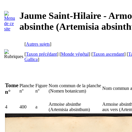
Jaume Saint-Hilaire - Armo
absinthe (Artemisia absint
[
Autres sujets
]
[
Taxon précédant
] [
Monde végétal
] [
Taxon ascendant
] [
T
Gallica
]
Tome
Planche
Figure
Nom commun de la planche
Nom commun ac
n°
n°
(
Nomen botanicum
)
n°
Armoise absinthe
Armoise absinth
4
400
a
(
Artemisia absinthum
)
aux vers (
Artem