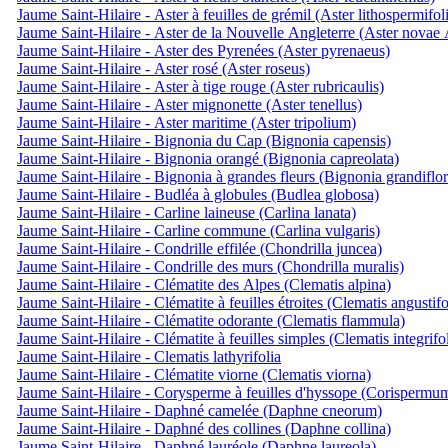
Jaume Saint-Hilaire - Aster à feuilles de grémil (Aster lithospermifol
Jaume Saint-Hilaire - Aster de la Nouvelle Angleterre (Aster novae 
Jaume Saint-Hilaire - Aster des Pyrenées (Aster pyrenaeus)
Jaume Saint-Hilaire - Aster rosé (Aster roseus)
Jaume Saint-Hilaire - Aster à tige rouge (Aster rubricaulis)
Jaume Saint-Hilaire - Aster mignonette (Aster tenellus)
Jaume Saint-Hilaire - Aster maritime (Aster tripolium)
Jaume Saint-Hilaire - Bignonia du Cap (Bignonia capensis)
Jaume Saint-Hilaire - Bignonia orangé (Bignonia capreolata)
Jaume Saint-Hilaire - Bignonia à grandes fleurs (Bignonia grandiflor
Jaume Saint-Hilaire - Budléa à globules (Budlea globosa)
Jaume Saint-Hilaire - Carline laineuse (Carlina lanata)
Jaume Saint-Hilaire - Carline commune (Carlina vulgaris)
Jaume Saint-Hilaire - Condrille effilée (Chondrilla juncea)
Jaume Saint-Hilaire - Condrille des murs (Chondrilla muralis)
Jaume Saint-Hilaire - Clématite des Alpes (Clematis alpina)
Jaume Saint-Hilaire - Clématite à feuilles étroites (Clematis angustifo
Jaume Saint-Hilaire - Clématite odorante (Clematis flammula)
Jaume Saint-Hilaire - Clématite à feuilles simples (Clematis integrifol
Jaume Saint-Hilaire - Clematis lathyrifolia
Jaume Saint-Hilaire - Clématite viorne (Clematis viorna)
Jaume Saint-Hilaire - Corysperme à feuilles d'hyssope (Corispermu
Jaume Saint-Hilaire - Daphné camelée (Daphne cneorum)
Jaume Saint-Hilaire - Daphné des collines (Daphne collina)
Jaume Saint-Hilaire - Daphné lauréole (Daphne laureola)