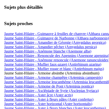
Sujets plus détaillés
Sujets proches
Jaume Saint-Hilaire - Guimauve à feuilles de chanvre (Althaea cann
Jaume Saint-Hilaire - Guimauve de Narbonne (Althaea narbonnesis)
Jaume Saint-Hilaire - Amandier de Géorgie (Amygdalus georgica)
Jaume Saint-Hilaire - Amandier pêcher (Amygdalus persica)
Jaume Saint-Hilaire - Anémone blanche (Anemone alba)
Jaume Saint-Hilaire - Renoncule des Apennins (Anemone apennina
Jaume Saint-Hilaire - Anémone renoncule (Anemone ranunculoides
Jaume Saint-Hilaire - Muflier faux-azaret (Antirrhinum azarina)
Jaume Saint-Hilaire - Muflier rouge et blanc (Antirrhinum majus)
Jaume Saint-Hilaire - Armoise absinthe (Artemisia absinthum)
Jaume Saint-Hilaire - Armoise champêtre (Artemisia campestris)
Jaume Saint-Hilaire - Armoise leucanthème (Artemisia leucanthemifo
Jaume Saint-Hilaire - Armoise de Pont (Artemisia pontica)
Jaume Saint-Hilaire - Asclépiade de Syrie (Asclepias Syriaca)
Jaume Saint-Hilaire - Aster âcre (Aster acris)
Jaume Saint-Hilaire - Aster à fleurs pâles (Aster confertus)
Jaume Saint-Hilaire - Aster horizontal (Aster horisontalis)
Jaume Saint-Hilaire - Aster à fleurs blanches (Aster leucanthemus)