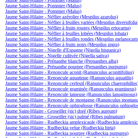
Jaume Saint-Hilaire - Pommier (Malus)
Jaume Saint-Hilaire - Pommier (Malus)
Jaume Saint-Hilaire - Pommier (Malus)
Jaume Saint-Hilaire - Néflier azérolier (Mespilus azarolus)
Jaume Saint-Hilaire - Néflier à feuilles variées (Mespilus diversifolia
Jaume Saint-Hilaire - Néflier à fruits rouges (Mespilus eriocarpa)
Jaume Saint-Hilaire - Néflier à feuilles lobées (Mespilus lobata)
Jaume Saint-Hilaire - Néflier à feuilles rondes (Mespilus melanocarp
Jaume Saint-Hilaire - Néflier à fruits noirs (Mespilus nigra)
Jaume Saint-Hilaire - Nigelle d'Espagne (Nigella hispanica)
Jaume Saint-Hilaire - Nigelle cultivée (Nigella sativa)
Jaume Saint-Hilaire - Prénanthe blanche (Prenanthes alba)
Jaume Saint-Hilaire - Prénanthe pourpre (Prenanthes purpurea)
Jaume Saint-Hilaire - Renoncule aconit (Ranunculus aconitifolius)
Jaume Saint-Hilaire - Renoncule aquatique (Ranunculus aquatilis)
Jaume Saint-Hilaire - Renoncule cerfeuil (Ranunculus chaerophillos
Jaume Saint-Hilaire - Renoncule graminée (Ranunculus gramineus)
Jaume Saint-Hilaire - Renoncule laineuse (Ranunculus lanuginosus)
Jaume Saint-Hilaire - Renoncule de montagne (Ranunculus montanu
Jaume Saint-Hilaire - Renoncule ophioglosse (Ranunculus ophioglos
Jaume Saint-Hilaire - Groseiller (sic) doré (Ribes aureum)
Jaume Saint-Hilaire - Groseiller (sic) palmé (Ribes palmatum)
Jaume Saint-Hilaire - Rudbeckia amplexicaule (Rudbeckia amplexica
Jaume Saint-Hilaire - Rudbeckia velue (Rudbeckia hirta)
Jaume Saint-Hilaire - Rudbeckia pourpre (Rudbeckia purpurea)