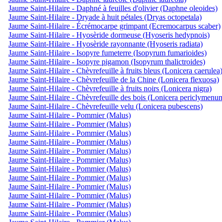
Jaume Saint-Hilaire - Daphné à feuilles d'olivier (Daphne oleoides)
Jaume Saint-Hilaire - Dryade à huit pétales (Dryas octopetala)
Jaume Saint-Hilaire - Écrémocarpe grimpant (Ecremocarpus scaber)
Jaume Saint-Hilaire - Hyosèride dormeuse (Hyoseris hedypnois)
Jaume Saint-Hilaire - Hyosèride rayonnante (Hyoseris radiata)
Jaume Saint-Hilaire - Isopyre fumeterre (Isopyrum fumarioides)
Jaume Saint-Hilaire - Isopyre pigamon (Isopyrum thalictroides)
Jaume Saint-Hilaire - Chèvrefeuille à fruits bleus (Lonicera caerulea
Jaume Saint-Hilaire - Chèvrefeuille de la Chine (Lonicera flexuosa)
Jaume Saint-Hilaire - Chèvrefeuille à fruits noirs (Lonicera nigra)
Jaume Saint-Hilaire - Chèvrefeuille des bois (Lonicera periclymenu
Jaume Saint-Hilaire - Chèvrefeuille velu (Lonicera pubescens)
Jaume Saint-Hilaire - Pommier (Malus)
Jaume Saint-Hilaire - Pommier (Malus)
Jaume Saint-Hilaire - Pommier (Malus)
Jaume Saint-Hilaire - Pommier (Malus)
Jaume Saint-Hilaire - Pommier (Malus)
Jaume Saint-Hilaire - Pommier (Malus)
Jaume Saint-Hilaire - Pommier (Malus)
Jaume Saint-Hilaire - Pommier (Malus)
Jaume Saint-Hilaire - Pommier (Malus)
Jaume Saint-Hilaire - Pommier (Malus)
Jaume Saint-Hilaire - Pommier (Malus)
Jaume Saint-Hilaire - Pommier (Malus)