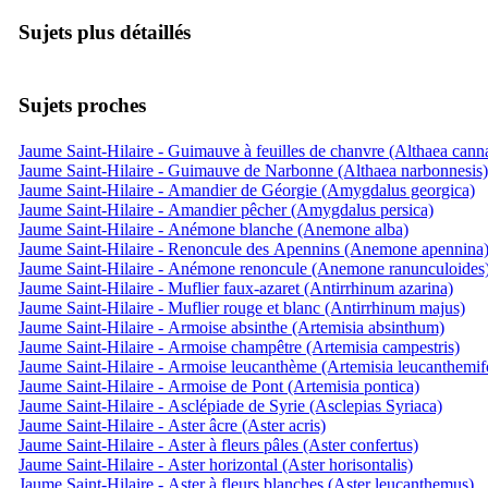
Sujets plus détaillés
Sujets proches
Jaume Saint-Hilaire - Guimauve à feuilles de chanvre (Althaea cann
Jaume Saint-Hilaire - Guimauve de Narbonne (Althaea narbonnesis)
Jaume Saint-Hilaire - Amandier de Géorgie (Amygdalus georgica)
Jaume Saint-Hilaire - Amandier pêcher (Amygdalus persica)
Jaume Saint-Hilaire - Anémone blanche (Anemone alba)
Jaume Saint-Hilaire - Renoncule des Apennins (Anemone apennina
Jaume Saint-Hilaire - Anémone renoncule (Anemone ranunculoides
Jaume Saint-Hilaire - Muflier faux-azaret (Antirrhinum azarina)
Jaume Saint-Hilaire - Muflier rouge et blanc (Antirrhinum majus)
Jaume Saint-Hilaire - Armoise absinthe (Artemisia absinthum)
Jaume Saint-Hilaire - Armoise champêtre (Artemisia campestris)
Jaume Saint-Hilaire - Armoise leucanthème (Artemisia leucanthemifo
Jaume Saint-Hilaire - Armoise de Pont (Artemisia pontica)
Jaume Saint-Hilaire - Asclépiade de Syrie (Asclepias Syriaca)
Jaume Saint-Hilaire - Aster âcre (Aster acris)
Jaume Saint-Hilaire - Aster à fleurs pâles (Aster confertus)
Jaume Saint-Hilaire - Aster horizontal (Aster horisontalis)
Jaume Saint-Hilaire - Aster à fleurs blanches (Aster leucanthemus)