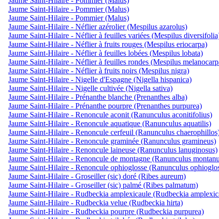
Jaume Saint-Hilaire - Pommier (Malus)
Jaume Saint-Hilaire - Pommier (Malus)
Jaume Saint-Hilaire - Pommier (Malus)
Jaume Saint-Hilaire - Néflier azérolier (Mespilus azarolus)
Jaume Saint-Hilaire - Néflier à feuilles variées (Mespilus diversifolia
Jaume Saint-Hilaire - Néflier à fruits rouges (Mespilus eriocarpa)
Jaume Saint-Hilaire - Néflier à feuilles lobées (Mespilus lobata)
Jaume Saint-Hilaire - Néflier à feuilles rondes (Mespilus melanocarp
Jaume Saint-Hilaire - Néflier à fruits noirs (Mespilus nigra)
Jaume Saint-Hilaire - Nigelle d'Espagne (Nigella hispanica)
Jaume Saint-Hilaire - Nigelle cultivée (Nigella sativa)
Jaume Saint-Hilaire - Prénanthe blanche (Prenanthes alba)
Jaume Saint-Hilaire - Prénanthe pourpre (Prenanthes purpurea)
Jaume Saint-Hilaire - Renoncule aconit (Ranunculus aconitifolius)
Jaume Saint-Hilaire - Renoncule aquatique (Ranunculus aquatilis)
Jaume Saint-Hilaire - Renoncule cerfeuil (Ranunculus chaerophillos
Jaume Saint-Hilaire - Renoncule graminée (Ranunculus gramineus)
Jaume Saint-Hilaire - Renoncule laineuse (Ranunculus lanuginosus)
Jaume Saint-Hilaire - Renoncule de montagne (Ranunculus montanu
Jaume Saint-Hilaire - Renoncule ophioglosse (Ranunculus ophioglos
Jaume Saint-Hilaire - Groseiller (sic) doré (Ribes aureum)
Jaume Saint-Hilaire - Groseiller (sic) palmé (Ribes palmatum)
Jaume Saint-Hilaire - Rudbeckia amplexicaule (Rudbeckia amplexica
Jaume Saint-Hilaire - Rudbeckia velue (Rudbeckia hirta)
Jaume Saint-Hilaire - Rudbeckia pourpre (Rudbeckia purpurea)