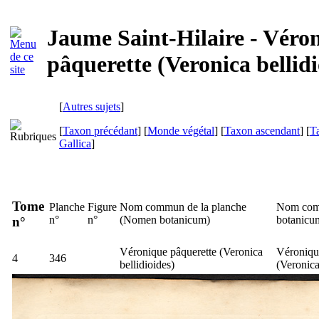
Jaume Saint-Hilaire - Véro
pâquerette (Veronica bellidi
[
Autres sujets
]
[
Taxon précédant
] [
Monde végétal
] [
Taxon ascendant
] [
T
Gallica
]
Tome
Planche
Figure
Nom commun de la planche
Nom comm
n°
n°
(
Nomen botanicum
)
botanicu
n°
Véronique pâquerette (
Veronica
Véronique
4
346
bellidioides
)
(
Veronica