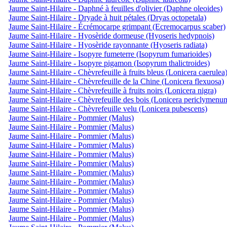
Jaume Saint-Hilaire - Daphné à feuilles d'olivier (Daphne oleoides)
Jaume Saint-Hilaire - Dryade à huit pétales (Dryas octopetala)
Jaume Saint-Hilaire - Écrémocarpe grimpant (Ecremocarpus scaber)
Jaume Saint-Hilaire - Hyosèride dormeuse (Hyoseris hedypnois)
Jaume Saint-Hilaire - Hyosèride rayonnante (Hyoseris radiata)
Jaume Saint-Hilaire - Isopyre fumeterre (Isopyrum fumarioides)
Jaume Saint-Hilaire - Isopyre pigamon (Isopyrum thalictroides)
Jaume Saint-Hilaire - Chèvrefeuille à fruits bleus (Lonicera caerulea
Jaume Saint-Hilaire - Chèvrefeuille de la Chine (Lonicera flexuosa)
Jaume Saint-Hilaire - Chèvrefeuille à fruits noirs (Lonicera nigra)
Jaume Saint-Hilaire - Chèvrefeuille des bois (Lonicera periclymenu
Jaume Saint-Hilaire - Chèvrefeuille velu (Lonicera pubescens)
Jaume Saint-Hilaire - Pommier (Malus)
Jaume Saint-Hilaire - Pommier (Malus)
Jaume Saint-Hilaire - Pommier (Malus)
Jaume Saint-Hilaire - Pommier (Malus)
Jaume Saint-Hilaire - Pommier (Malus)
Jaume Saint-Hilaire - Pommier (Malus)
Jaume Saint-Hilaire - Pommier (Malus)
Jaume Saint-Hilaire - Pommier (Malus)
Jaume Saint-Hilaire - Pommier (Malus)
Jaume Saint-Hilaire - Pommier (Malus)
Jaume Saint-Hilaire - Pommier (Malus)
Jaume Saint-Hilaire - Pommier (Malus)