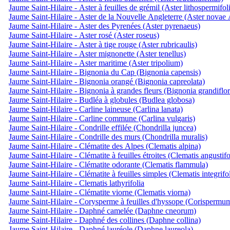
Jaume Saint-Hilaire - Aster à feuilles de grémil (Aster lithospermifol
Jaume Saint-Hilaire - Aster de la Nouvelle Angleterre (Aster novae 
Jaume Saint-Hilaire - Aster des Pyrenées (Aster pyrenaeus)
Jaume Saint-Hilaire - Aster rosé (Aster roseus)
Jaume Saint-Hilaire - Aster à tige rouge (Aster rubricaulis)
Jaume Saint-Hilaire - Aster mignonette (Aster tenellus)
Jaume Saint-Hilaire - Aster maritime (Aster tripolium)
Jaume Saint-Hilaire - Bignonia du Cap (Bignonia capensis)
Jaume Saint-Hilaire - Bignonia orangé (Bignonia capreolata)
Jaume Saint-Hilaire - Bignonia à grandes fleurs (Bignonia grandiflor
Jaume Saint-Hilaire - Budléa à globules (Budlea globosa)
Jaume Saint-Hilaire - Carline laineuse (Carlina lanata)
Jaume Saint-Hilaire - Carline commune (Carlina vulgaris)
Jaume Saint-Hilaire - Condrille effilée (Chondrilla juncea)
Jaume Saint-Hilaire - Condrille des murs (Chondrilla muralis)
Jaume Saint-Hilaire - Clématite des Alpes (Clematis alpina)
Jaume Saint-Hilaire - Clématite à feuilles étroites (Clematis angustifo
Jaume Saint-Hilaire - Clématite odorante (Clematis flammula)
Jaume Saint-Hilaire - Clématite à feuilles simples (Clematis integrifol
Jaume Saint-Hilaire - Clematis lathyrifolia
Jaume Saint-Hilaire - Clématite viorne (Clematis viorna)
Jaume Saint-Hilaire - Corysperme à feuilles d'hyssope (Corispermu
Jaume Saint-Hilaire - Daphné camelée (Daphne cneorum)
Jaume Saint-Hilaire - Daphné des collines (Daphne collina)
Jaume Saint-Hilaire - Daphné lauréole (Daphne laureola)