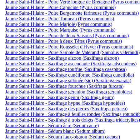
Jaume Saint-Hilaire - Poire Verte longue de Bretagne (Pyrus commu
Jaume Saint-Hilaire - Poire Capucine (Pyrus communis)
Jaume Saint-Hilaire - Poire Bergamotte farineuse (Pyrus communis)
Jaume Saint-Hilaire - Poire Tonneau (Pyrus communis)
Jaume Saint-Hilaire - Poire Marjole (Pyrus communis)
Jaume Saint-Hilaire - Poire Marquise (Pyrus communis)
Jaume Saint-Hilaire - Poire de deux Saisons (Pyrus communis)
Jaume Saint-Hilaire - Poire à deux Têtes (Pyrus communis)
Jaume Saint-Hilaire - Poire Rousselet d'Hyver (Pyrus communis)
Jaume Saint-Hilaire - Poire Samole de Valerand (Samolus valerandi)
Jaume Saint-Hilaire - Saxifrage aizoon (Saxifraga aizoon)
Jaume Saint-Hilaire - Saxifrage ascendante (Saxifraga adscendens)
Jaume Saint-Hilaire - Saxifrage touffue (Saxifraga caespitosa)
Jaume Saint-Hilaire - Saxifrage cunéiforme (Saxifraga cuneifolia)
Jaume Saint-Hilaire - Saxifrage sillonée (sic) (Saxifraga exarata)
Jaume Saint-Hilaire - Saxifrage fourchue (Saxifraga furcata)
Jaume Saint-Hilaire - Saxifrage géranion (Saxifraga geranioides)
Jaume Saint-Hilaire - Saxifrage geum (Saxifraga geum)
Jaume Saint-Hilaire - Saxifrage hypne (Saxifraga hypnoides)
Jaume Saint-Hilaire - Saxifrage des pierres (Saxifraga petraea)
Jaume Saint-Hilaire - Saxifrage à feuilles rondes (Saxifraga rotundifo
Jaume Saint-Hilaire - Saxifrage à trois doigts (Saxifraga tridactylites)
Jaume Saint-Hilaire - Sédum âcre (Sedum acre)
Jaume Saint-Hilaire - Sédum blanc (Sedum album)
Jaume Saint-Hilaire - Sédum faux-oignon (Sedum caepea)