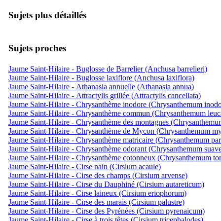
Sujets plus détaillés
Sujets proches
Jaume Saint-Hilaire - Buglosse de Barrelier (Anchusa barrelieri)
Jaume Saint-Hilaire - Buglosse laxiflore (Anchusa laxiflora)
Jaume Saint-Hilaire - Athanasia annuelle (Athanasia annua)
Jaume Saint-Hilaire - Attractylis grillée (Attractylis cancellata)
Jaume Saint-Hilaire - Chrysanthème inodore (Chrysanthemum inod
Jaume Saint-Hilaire - Chrysanthème commun (Chrysanthemum leu
Jaume Saint-Hilaire - Chrysanthème des montagnes (Chrysanthem
Jaume Saint-Hilaire - Chrysanthème de Mycon (Chrysanthemum my
Jaume Saint-Hilaire - Chrysanthème matricaire (Chrysanthemum par
Jaume Saint-Hilaire - Chrysanthème odorant (Chrysanthemum suave
Jaume Saint-Hilaire - Chrysanthème cotonneux (Chrysanthemum t
Jaume Saint-Hilaire - Cirse nain (Cirsium acaule)
Jaume Saint-Hilaire - Cirse des champs (Cirsium arvense)
Jaume Saint-Hilaire - Cirse du Dauphiné (Cirsium autareticum)
Jaume Saint-Hilaire - Cirse laineux (Cirsium eriophorum)
Jaume Saint-Hilaire - Cirse des marais (Cirsium palustre)
Jaume Saint-Hilaire - Cirse des Pyrénées (Cirsium pyrenaicum)
Jaume Saint-Hilaire - Cirse à trois têtes (Cirsium tricephalodes)