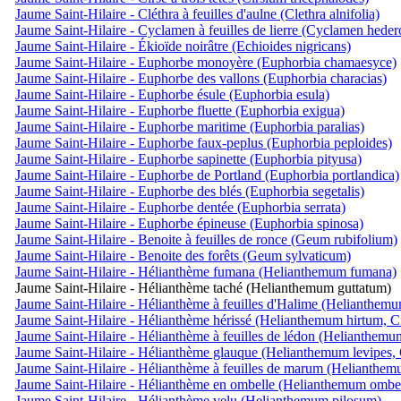
Jaume Saint-Hilaire - Cléthra à feuilles d'aulne (Clethra alnifolia)
Jaume Saint-Hilaire - Cyclamen à feuilles de lierre (Cyclamen hede
Jaume Saint-Hilaire - Ékioïde noirâtre (Echioides nigricans)
Jaume Saint-Hilaire - Euphorbe monoyère (Euphorbia chamaesyce)
Jaume Saint-Hilaire - Euphorbe des vallons (Euphorbia characias)
Jaume Saint-Hilaire - Euphorbe ésule (Euphorbia esula)
Jaume Saint-Hilaire - Euphorbe fluette (Euphorbia exigua)
Jaume Saint-Hilaire - Euphorbe maritime (Euphorbia paralias)
Jaume Saint-Hilaire - Euphorbe faux-peplus (Euphorbia peploides)
Jaume Saint-Hilaire - Euphorbe sapinette (Euphorbia pityusa)
Jaume Saint-Hilaire - Euphorbe de Portland (Euphorbia portlandica)
Jaume Saint-Hilaire - Euphorbe des blés (Euphorbia segetalis)
Jaume Saint-Hilaire - Euphorbe dentée (Euphorbia serrata)
Jaume Saint-Hilaire - Euphorbe épineuse (Euphorbia spinosa)
Jaume Saint-Hilaire - Benoite à feuilles de ronce (Geum rubifolium)
Jaume Saint-Hilaire - Benoite des forêts (Geum sylvaticum)
Jaume Saint-Hilaire - Hélianthème fumana (Helianthemum fumana)
Jaume Saint-Hilaire - Hélianthème taché (Helianthemum guttatum)
Jaume Saint-Hilaire - Hélianthème à feuilles d'Halime (Helianthemu
Jaume Saint-Hilaire - Hélianthème hérissé (Helianthemum hirtum, Ci
Jaume Saint-Hilaire - Hélianthème à feuilles de lédon (Helianthemu
Jaume Saint-Hilaire - Hélianthème glauque (Helianthemum levipes, 
Jaume Saint-Hilaire - Hélianthème à feuilles de marum (Helianthem
Jaume Saint-Hilaire - Hélianthème en ombelle (Helianthemum ombel
Jaume Saint-Hilaire - Hélianthème velu (Helianthemum pilosum)