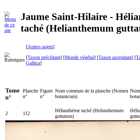
Jaume Saint-Hilaire - Héli
taché (Helianthemum gutt
[
Autres sujets
]
[
Taxon précédant
] [
Monde végétal
] [
Taxon ascendant
] [
T
Gallica
]
Tome
Planche
Figure
Nom commun de la planche (
Nomen
Nom 
n°
n°
botanicum
)
bota
n°
Hélianthème taché (
Helianthemum
Héli
2
112
guttatum
)
gutta