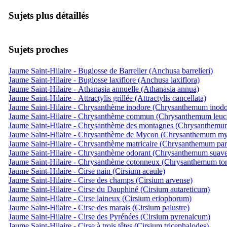
Sujets plus détaillés
Sujets proches
Jaume Saint-Hilaire - Buglosse de Barrelier (Anchusa barrelieri)
Jaume Saint-Hilaire - Buglosse laxiflore (Anchusa laxiflora)
Jaume Saint-Hilaire - Athanasia annuelle (Athanasia annua)
Jaume Saint-Hilaire - Attractylis grillée (Attractylis cancellata)
Jaume Saint-Hilaire - Chrysanthème inodore (Chrysanthemum inod
Jaume Saint-Hilaire - Chrysanthème commun (Chrysanthemum leu
Jaume Saint-Hilaire - Chrysanthème des montagnes (Chrysanthem
Jaume Saint-Hilaire - Chrysanthème de Mycon (Chrysanthemum my
Jaume Saint-Hilaire - Chrysanthème matricaire (Chrysanthemum par
Jaume Saint-Hilaire - Chrysanthème odorant (Chrysanthemum suave
Jaume Saint-Hilaire - Chrysanthème cotonneux (Chrysanthemum t
Jaume Saint-Hilaire - Cirse nain (Cirsium acaule)
Jaume Saint-Hilaire - Cirse des champs (Cirsium arvense)
Jaume Saint-Hilaire - Cirse du Dauphiné (Cirsium autareticum)
Jaume Saint-Hilaire - Cirse laineux (Cirsium eriophorum)
Jaume Saint-Hilaire - Cirse des marais (Cirsium palustre)
Jaume Saint-Hilaire - Cirse des Pyrénées (Cirsium pyrenaicum)
Jaume Saint-Hilaire - Cirse à trois têtes (Cirsium tricephalodes)