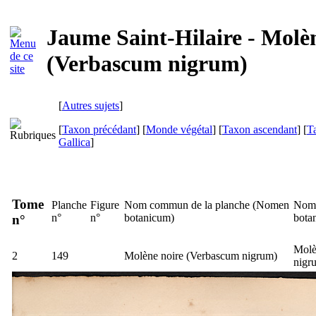
Jaume Saint-Hilaire - Molè
(Verbascum nigrum)
[
Autres sujets
]
[
Taxon précédant
] [
Monde végétal
] [
Taxon ascendant
] [
T
Gallica
]
Tome
Planche
Figure
Nom commun de la planche (
Nomen
Nom 
n°
n°
botanicum
)
bota
n°
Molè
2
149
Molène noire (
Verbascum nigrum
)
nigr