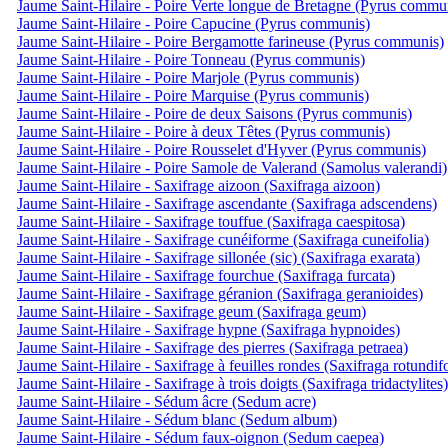
Jaume Saint-Hilaire - Poire Verte longue de Bretagne (Pyrus commu
Jaume Saint-Hilaire - Poire Capucine (Pyrus communis)
Jaume Saint-Hilaire - Poire Bergamotte farineuse (Pyrus communis)
Jaume Saint-Hilaire - Poire Tonneau (Pyrus communis)
Jaume Saint-Hilaire - Poire Marjole (Pyrus communis)
Jaume Saint-Hilaire - Poire Marquise (Pyrus communis)
Jaume Saint-Hilaire - Poire de deux Saisons (Pyrus communis)
Jaume Saint-Hilaire - Poire à deux Têtes (Pyrus communis)
Jaume Saint-Hilaire - Poire Rousselet d'Hyver (Pyrus communis)
Jaume Saint-Hilaire - Poire Samole de Valerand (Samolus valerandi)
Jaume Saint-Hilaire - Saxifrage aizoon (Saxifraga aizoon)
Jaume Saint-Hilaire - Saxifrage ascendante (Saxifraga adscendens)
Jaume Saint-Hilaire - Saxifrage touffue (Saxifraga caespitosa)
Jaume Saint-Hilaire - Saxifrage cunéiforme (Saxifraga cuneifolia)
Jaume Saint-Hilaire - Saxifrage sillonée (sic) (Saxifraga exarata)
Jaume Saint-Hilaire - Saxifrage fourchue (Saxifraga furcata)
Jaume Saint-Hilaire - Saxifrage géranion (Saxifraga geranioides)
Jaume Saint-Hilaire - Saxifrage geum (Saxifraga geum)
Jaume Saint-Hilaire - Saxifrage hypne (Saxifraga hypnoides)
Jaume Saint-Hilaire - Saxifrage des pierres (Saxifraga petraea)
Jaume Saint-Hilaire - Saxifrage à feuilles rondes (Saxifraga rotundifo
Jaume Saint-Hilaire - Saxifrage à trois doigts (Saxifraga tridactylites)
Jaume Saint-Hilaire - Sédum âcre (Sedum acre)
Jaume Saint-Hilaire - Sédum blanc (Sedum album)
Jaume Saint-Hilaire - Sédum faux-oignon (Sedum caepea)