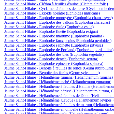
Jaume Saint-Hilaire - Cléthra à feuilles d'aulne (Clethra alnifolia)
Jaume Saint-Hilaire - Cyclamen à feuilles de lierre (Cyclamen hede
Jaume Saint-Hilaire - Ékioïde noirâtre (Echioides nigricans)
Jaume Saint-Hilaire - Euphorbe monoyère (Euphorbia chamaesyce)
Jaume Saint-Hilaire - Euphorbe des vallons (Euphorbia characias)
Jaume Saint-Hilaire - Euphorbe ésule (Euphorbia esula)
Jaume Saint-Hilaire - Euphorbe fluette (Euphorbia exigua)
Jaume Saint-Hilaire - Euphorbe maritime (Euphorbia paralias)
Jaume Saint-Hilaire - Euphorbe faux-peplus (Euphorbia peploides)
Jaume Saint-Hilaire - Euphorbe sapinette (Euphorbia pityusa)
Jaume Saint-Hilaire - Euphorbe de Portland (Euphorbia portlandica)
Jaume Saint-Hilaire - Euphorbe des blés (Euphorbia segetalis)
Jaume Saint-Hilaire - Euphorbe dentée (Euphorbia serrata)
Jaume Saint-Hilaire - Euphorbe épineuse (Euphorbia spinosa)
Jaume Saint-Hilaire - Benoite à feuilles de ronce (Geum rubifolium)
Jaume Saint-Hilaire - Benoite des forêts (Geum sylvaticum)
Jaume Saint-Hilaire - Hélianthème fumana (Helianthemum fumana)
Jaume Saint-Hilaire - Hélianthème taché (Helianthemum guttatum)
Jaume Saint-Hilaire - Hélianthème à feuilles d'Halime (Helianthemu
Jaume Saint-Hilaire - Hélianthème hérissé (Helianthemum hirtum, Ci
Jaume Saint-Hilaire - Hélianthème à feuilles de lédon (Helianthemu
Jaume Saint-Hilaire - Hélianthème glauque (Helianthemum levipes, 
Jaume Saint-Hilaire - Hélianthème à feuilles de marum (Helianthem
Jaume Saint-Hilaire - Hélianthème en ombelle (Helianthemum ombel
Jaume Saint-Hilaire - Hélianthème velu (Helianthemum pilosum)