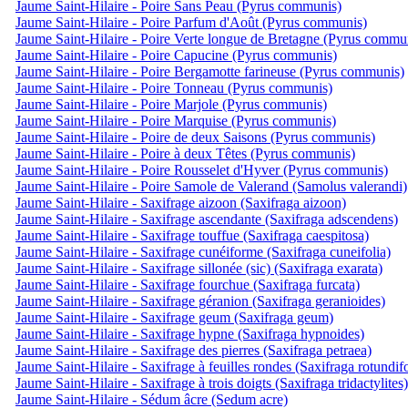
Jaume Saint-Hilaire - Poire Sans Peau (Pyrus communis)
Jaume Saint-Hilaire - Poire Parfum d'Août (Pyrus communis)
Jaume Saint-Hilaire - Poire Verte longue de Bretagne (Pyrus commu
Jaume Saint-Hilaire - Poire Capucine (Pyrus communis)
Jaume Saint-Hilaire - Poire Bergamotte farineuse (Pyrus communis)
Jaume Saint-Hilaire - Poire Tonneau (Pyrus communis)
Jaume Saint-Hilaire - Poire Marjole (Pyrus communis)
Jaume Saint-Hilaire - Poire Marquise (Pyrus communis)
Jaume Saint-Hilaire - Poire de deux Saisons (Pyrus communis)
Jaume Saint-Hilaire - Poire à deux Têtes (Pyrus communis)
Jaume Saint-Hilaire - Poire Rousselet d'Hyver (Pyrus communis)
Jaume Saint-Hilaire - Poire Samole de Valerand (Samolus valerandi)
Jaume Saint-Hilaire - Saxifrage aizoon (Saxifraga aizoon)
Jaume Saint-Hilaire - Saxifrage ascendante (Saxifraga adscendens)
Jaume Saint-Hilaire - Saxifrage touffue (Saxifraga caespitosa)
Jaume Saint-Hilaire - Saxifrage cunéiforme (Saxifraga cuneifolia)
Jaume Saint-Hilaire - Saxifrage sillonée (sic) (Saxifraga exarata)
Jaume Saint-Hilaire - Saxifrage fourchue (Saxifraga furcata)
Jaume Saint-Hilaire - Saxifrage géranion (Saxifraga geranioides)
Jaume Saint-Hilaire - Saxifrage geum (Saxifraga geum)
Jaume Saint-Hilaire - Saxifrage hypne (Saxifraga hypnoides)
Jaume Saint-Hilaire - Saxifrage des pierres (Saxifraga petraea)
Jaume Saint-Hilaire - Saxifrage à feuilles rondes (Saxifraga rotundifo
Jaume Saint-Hilaire - Saxifrage à trois doigts (Saxifraga tridactylites)
Jaume Saint-Hilaire - Sédum âcre (Sedum acre)