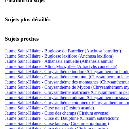
Filiation du sujet
Sujets plus détaillés
Sujets proches
Jaume Saint-Hilaire - Buglosse de Barrelier (Anchusa barrelieri)
Jaume Saint-Hilaire - Buglosse laxiflore (Anchusa laxiflora)
Jaume Saint-Hilaire - Athanasia annuelle (Athanasia annua)
Jaume Saint-Hilaire - Attractylis grillée (Attractylis cancellata)
Jaume Saint-Hilaire - Chrysanthème inodore (Chrysanthemum inod
Jaume Saint-Hilaire - Chrysanthème commun (Chrysanthemum leu
Jaume Saint-Hilaire - Chrysanthème des montagnes (Chrysanthem
Jaume Saint-Hilaire - Chrysanthème de Mycon (Chrysanthemum my
Jaume Saint-Hilaire - Chrysanthème matricaire (Chrysanthemum par
Jaume Saint-Hilaire - Chrysanthème odorant (Chrysanthemum suave
Jaume Saint-Hilaire - Chrysanthème cotonneux (Chrysanthemum t
Jaume Saint-Hilaire - Cirse nain (Cirsium acaule)
Jaume Saint-Hilaire - Cirse des champs (Cirsium arvense)
Jaume Saint-Hilaire - Cirse du Dauphiné (Cirsium autareticum)
Jaume Saint-Hilaire - Cirse laineux (Cirsium eriophorum)
Jaume Saint-Hilaire - Cirse des marais (Cirsium palustre)