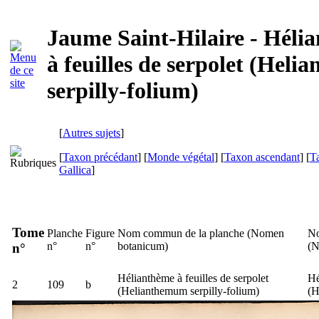
Jaume Saint-Hilaire - Héli
à feuilles de serpolet (Hel
serpilly-folium)
[
Autres sujets
]
[
Taxon précédant
] [
Monde végétal
] [
Taxon ascendant
] [
T
Gallica
]
Tome
Planche
Figure
Nom commun de la planche (
Nomen
No
n°
n°
botanicum
)
(
N
n°
Hélianthème à feuilles de serpolet
Hé
2
109
b
(
Helianthemum serpilly-folium
)
(
H