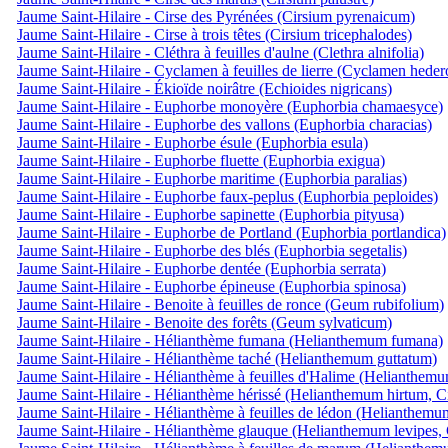
Jaume Saint-Hilaire - Cirse des Pyrénées (Cirsium pyrenaicum)
Jaume Saint-Hilaire - Cirse à trois têtes (Cirsium tricephalodes)
Jaume Saint-Hilaire - Cléthra à feuilles d'aulne (Clethra alnifolia)
Jaume Saint-Hilaire - Cyclamen à feuilles de lierre (Cyclamen hede
Jaume Saint-Hilaire - Ékioïde noirâtre (Echioides nigricans)
Jaume Saint-Hilaire - Euphorbe monoyère (Euphorbia chamaesyce)
Jaume Saint-Hilaire - Euphorbe des vallons (Euphorbia characias)
Jaume Saint-Hilaire - Euphorbe ésule (Euphorbia esula)
Jaume Saint-Hilaire - Euphorbe fluette (Euphorbia exigua)
Jaume Saint-Hilaire - Euphorbe maritime (Euphorbia paralias)
Jaume Saint-Hilaire - Euphorbe faux-peplus (Euphorbia peploides)
Jaume Saint-Hilaire - Euphorbe sapinette (Euphorbia pityusa)
Jaume Saint-Hilaire - Euphorbe de Portland (Euphorbia portlandica)
Jaume Saint-Hilaire - Euphorbe des blés (Euphorbia segetalis)
Jaume Saint-Hilaire - Euphorbe dentée (Euphorbia serrata)
Jaume Saint-Hilaire - Euphorbe épineuse (Euphorbia spinosa)
Jaume Saint-Hilaire - Benoite à feuilles de ronce (Geum rubifolium)
Jaume Saint-Hilaire - Benoite des forêts (Geum sylvaticum)
Jaume Saint-Hilaire - Hélianthème fumana (Helianthemum fumana)
Jaume Saint-Hilaire - Hélianthème taché (Helianthemum guttatum)
Jaume Saint-Hilaire - Hélianthème à feuilles d'Halime (Helianthemu
Jaume Saint-Hilaire - Hélianthème hérissé (Helianthemum hirtum, Ci
Jaume Saint-Hilaire - Hélianthème à feuilles de lédon (Helianthemu
Jaume Saint-Hilaire - Hélianthème glauque (Helianthemum levipes, 