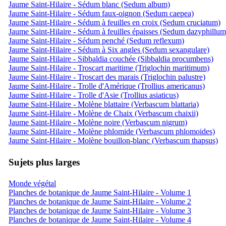
Jaume Saint-Hilaire - Sédum blanc (Sedum album)
Jaume Saint-Hilaire - Sédum faux-oignon (Sedum caepea)
Jaume Saint-Hilaire - Sédum à feuilles en croix (Sedum cruciatum)
Jaume Saint-Hilaire - Sédum à feuilles épaisses (Sedum dazyphillum
Jaume Saint-Hilaire - Sédum penché (Sedum reflexum)
Jaume Saint-Hilaire - Sédum à Six angles (Sedum sexangulare)
Jaume Saint-Hilaire - Sibbaldia couchée (Sibbaldia procumbens)
Jaume Saint-Hilaire - Troscart maritime (Triglochin maritimum)
Jaume Saint-Hilaire - Troscart des marais (Triglochin palustre)
Jaume Saint-Hilaire - Trolle d'Amérique (Trollius americanus)
Jaume Saint-Hilaire - Trolle d'Asie (Trollius asiaticus)
Jaume Saint-Hilaire - Molène blattaire (Verbascum blattaria)
Jaume Saint-Hilaire - Molène de Chaix (Verbascum chaixii)
Jaume Saint-Hilaire - Molène noire (Verbascum nigrum)
Jaume Saint-Hilaire - Molène phlomide (Verbascum phlomoides)
Jaume Saint-Hilaire - Molène bouillon-blanc (Verbascum thapsus)
Sujets plus larges
Monde végétal
Planches de botanique de Jaume Saint-Hilaire - Volume 1
Planches de botanique de Jaume Saint-Hilaire - Volume 2
Planches de botanique de Jaume Saint-Hilaire - Volume 3
Planches de botanique de Jaume Saint-Hilaire - Volume 4