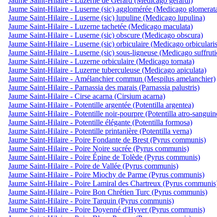
Jaume Saint-Hilaire - Luzerne de Gérard (Medicago gerardi)
Jaume Saint-Hilaire - Luserne (sic) agglomérée (Medicago glomerat
Jaume Saint-Hilaire - Luserne (sic) lupuline (Medicago lupulina)
Jaume Saint-Hilaire - Luzerne tachetée (Medicago maculata)
Jaume Saint-Hilaire - Luserne (sic) obscure (Medicago obscura)
Jaume Saint-Hilaire - Luserne (sic) orbiculaire (Medicago orbicularis
Jaume Saint-Hilaire - Luserne (sic) sous-ligneuse (Medicago suffruti
Jaume Saint-Hilaire - Luzerne orbiculaire (Medicago tornata)
Jaume Saint-Hilaire - Luzerne tuberculeuse (Medicago apiculata)
Jaume Saint-Hilaire - Amélanchier commun (Mespilus amelanchier)
Jaume Saint-Hilaire - Parnassia des marais (Parnassia palustris)
Jaume Saint-Hilaire - Cirse acarna (Cirsium acarna)
Jaume Saint-Hilaire - Potentille argentée (Potentilla argentea)
Jaume Saint-Hilaire - Potentille noir-pourpre (Potentilla atro-sanguin
Jaume Saint-Hilaire - Potentille élégante (Potentilla formosa)
Jaume Saint-Hilaire - Potentille printanière (Potentilla verna)
Jaume Saint-Hilaire - Poire Fondante de Brest (Pyrus communis)
Jaume Saint-Hilaire - Poire Noire sucrée (Pyrus communis)
Jaume Saint-Hilaire - Poire Épine de Tolède (Pyrus communis)
Jaume Saint-Hilaire - Poire de Vallée (Pyrus communis)
Jaume Saint-Hilaire - Poire Miochy de Parme (Pyrus communis)
Jaume Saint-Hilaire - Poire Lamiral des Chartreux (Pyrus communis
Jaume Saint-Hilaire - Poire Bon Chrétien Turc (Pyrus communis)
Jaume Saint-Hilaire - Poire Tarquin (Pyrus communis)
Jaume Saint-Hilaire - Poire Doyenné d'Hyver (Pyrus communis)