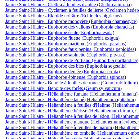
Jaume Saint-Hilaire - Cléthra à feuilles d'aulne (Clethra alnifolia)
Jaume Saint-Hilaire - Cyclamen à feuilles de lierre (Cyclamen hede
Jaume Saint-Hilaire - Ékioïde noirâtre (Echioides nigricans)
Jaume Saint-Hilaire - Euphorbe monoyère (Euphorbia chamaesyce)
Jaume Saint-Hilaire - Euphorbe des vallons (Euphorbia characias)
Jaume Saint-Hilaire - Euphorbe ésule (Euphorbia esula)
Jaume Saint-Hilaire - Euphorbe fluette (Euphorbia exigua)
Jaume Saint-Hilaire - Euphorbe maritime (Euphorbia paralias)
Jaume Saint-Hilaire - Euphorbe faux-peplus (Euphorbia peploides)
Jaume Saint-Hilaire - Euphorbe sapinette (Euphorbia pityusa)
Jaume Saint-Hilaire - Euphorbe de Portland (Euphorbia portlandica)
Jaume Saint-Hilaire - Euphorbe des blés (Euphorbia segetalis)
Jaume Saint-Hilaire - Euphorbe dentée (Euphorbia serrata)
Jaume Saint-Hilaire - Euphorbe épineuse (Euphorbia spinosa)
Jaume Saint-Hilaire - Benoite à feuilles de ronce (Geum rubifolium)
Jaume Saint-Hilaire - Benoite des forêts (Geum sylvaticum)
Jaume Saint-Hilaire - Hélianthème fumana (Helianthemum fumana)
Jaume Saint-Hilaire - Hélianthème taché (Helianthemum guttatum)
Jaume Saint-Hilaire - Hélianthème à feuilles d'Halime (Helianthemu
Jaume Saint-Hilaire - Hélianthème hérissé (Helianthemum hirtum, Ci
Jaume Saint-Hilaire - Hélianthème à feuilles de lédon (Helianthemu
Jaume Saint-Hilaire - Hélianthème glauque (Helianthemum levipes, 
Jaume Saint-Hilaire - Hélianthème à feuilles de marum (Helianthem
Jaume Saint-Hilaire - Hélianthème en ombelle (Helianthemum ombel
Jaume Saint-Hilaire - Hélianthème velu (Helianthemum pilosum)