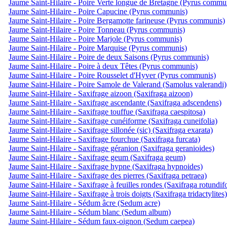
Jaume Saint-Hilaire - Poire Verte longue de Bretagne (Pyrus commu
Jaume Saint-Hilaire - Poire Capucine (Pyrus communis)
Jaume Saint-Hilaire - Poire Bergamotte farineuse (Pyrus communis)
Jaume Saint-Hilaire - Poire Tonneau (Pyrus communis)
Jaume Saint-Hilaire - Poire Marjole (Pyrus communis)
Jaume Saint-Hilaire - Poire Marquise (Pyrus communis)
Jaume Saint-Hilaire - Poire de deux Saisons (Pyrus communis)
Jaume Saint-Hilaire - Poire à deux Têtes (Pyrus communis)
Jaume Saint-Hilaire - Poire Rousselet d'Hyver (Pyrus communis)
Jaume Saint-Hilaire - Poire Samole de Valerand (Samolus valerandi)
Jaume Saint-Hilaire - Saxifrage aizoon (Saxifraga aizoon)
Jaume Saint-Hilaire - Saxifrage ascendante (Saxifraga adscendens)
Jaume Saint-Hilaire - Saxifrage touffue (Saxifraga caespitosa)
Jaume Saint-Hilaire - Saxifrage cunéiforme (Saxifraga cuneifolia)
Jaume Saint-Hilaire - Saxifrage sillonée (sic) (Saxifraga exarata)
Jaume Saint-Hilaire - Saxifrage fourchue (Saxifraga furcata)
Jaume Saint-Hilaire - Saxifrage géranion (Saxifraga geranioides)
Jaume Saint-Hilaire - Saxifrage geum (Saxifraga geum)
Jaume Saint-Hilaire - Saxifrage hypne (Saxifraga hypnoides)
Jaume Saint-Hilaire - Saxifrage des pierres (Saxifraga petraea)
Jaume Saint-Hilaire - Saxifrage à feuilles rondes (Saxifraga rotundifo
Jaume Saint-Hilaire - Saxifrage à trois doigts (Saxifraga tridactylites)
Jaume Saint-Hilaire - Sédum âcre (Sedum acre)
Jaume Saint-Hilaire - Sédum blanc (Sedum album)
Jaume Saint-Hilaire - Sédum faux-oignon (Sedum caepea)