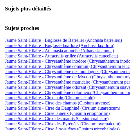
Sujets plus détaillés
Sujets proches
Jaume Saint-Hilaire - Buglosse de Barrelier (Anchusa barrelieri)
Jaume Saint-Hilaire - Buglosse laxiflore (Anchusa laxiflora)
Jaume Saint-Hilaire - Athanasia annuelle (Athanasia annua)
Jaume Saint-Hilaire - Attractylis grillée (Attractylis cancellata)
Jaume Saint-Hilaire - Chrysanthème inodore (Chrysanthemum inod
Jaume Saint-Hilaire - Chrysanthème commun (Chrysanthemum leu
Jaume Saint-Hilaire - Chrysanthème des montagnes (Chrysanthem
Jaume Saint-Hilaire - Chrysanthème de Mycon (Chrysanthemum my
Jaume Saint-Hilaire - Chrysanthème matricaire (Chrysanthemum par
Jaume Saint-Hilaire - Chrysanthème odorant (Chrysanthemum suave
Jaume Saint-Hilaire - Chrysanthème cotonneux (Chrysanthemum t
Jaume Saint-Hilaire - Cirse nain (Cirsium acaule)
Jaume Saint-Hilaire - Cirse des champs (Cirsium arvense)
Jaume Saint-Hilaire - Cirse du Dauphiné (Cirsium autareticum)
Jaume Saint-Hilaire - Cirse laineux (Cirsium eriophorum)
Jaume Saint-Hilaire - Cirse des marais (Cirsium palustre)
Jaume Saint-Hilaire - Cirse des Pyrénées (Cirsium pyrenaicum)
Jaume Saint-Hilaire - Cirse à trois têtes (Cirsium tricephalodes)