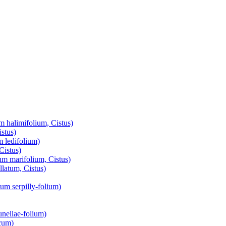
m halimifolium, Cistus)
stus)
m ledifolium)
Cistus)
um marifolium, Cistus)
latum, Cistus)
mum serpilly-folium)
unellae-folium)
ucum)