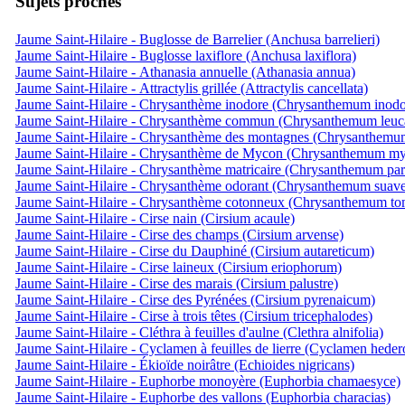
Sujets proches
Jaume Saint-Hilaire - Buglosse de Barrelier (Anchusa barrelieri)
Jaume Saint-Hilaire - Buglosse laxiflore (Anchusa laxiflora)
Jaume Saint-Hilaire - Athanasia annuelle (Athanasia annua)
Jaume Saint-Hilaire - Attractylis grillée (Attractylis cancellata)
Jaume Saint-Hilaire - Chrysanthème inodore (Chrysanthemum inod
Jaume Saint-Hilaire - Chrysanthème commun (Chrysanthemum leu
Jaume Saint-Hilaire - Chrysanthème des montagnes (Chrysanthem
Jaume Saint-Hilaire - Chrysanthème de Mycon (Chrysanthemum my
Jaume Saint-Hilaire - Chrysanthème matricaire (Chrysanthemum par
Jaume Saint-Hilaire - Chrysanthème odorant (Chrysanthemum suave
Jaume Saint-Hilaire - Chrysanthème cotonneux (Chrysanthemum t
Jaume Saint-Hilaire - Cirse nain (Cirsium acaule)
Jaume Saint-Hilaire - Cirse des champs (Cirsium arvense)
Jaume Saint-Hilaire - Cirse du Dauphiné (Cirsium autareticum)
Jaume Saint-Hilaire - Cirse laineux (Cirsium eriophorum)
Jaume Saint-Hilaire - Cirse des marais (Cirsium palustre)
Jaume Saint-Hilaire - Cirse des Pyrénées (Cirsium pyrenaicum)
Jaume Saint-Hilaire - Cirse à trois têtes (Cirsium tricephalodes)
Jaume Saint-Hilaire - Cléthra à feuilles d'aulne (Clethra alnifolia)
Jaume Saint-Hilaire - Cyclamen à feuilles de lierre (Cyclamen hede
Jaume Saint-Hilaire - Ékioïde noirâtre (Echioides nigricans)
Jaume Saint-Hilaire - Euphorbe monoyère (Euphorbia chamaesyce)
Jaume Saint-Hilaire - Euphorbe des vallons (Euphorbia characias)