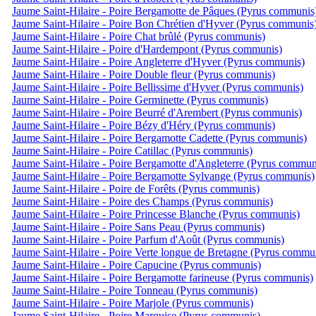
Jaume Saint-Hilaire - Poire Bergamotte de Pâques (Pyrus communis
Jaume Saint-Hilaire - Poire Bon Chrétien d'Hyver (Pyrus communis
Jaume Saint-Hilaire - Poire Chat brûlé (Pyrus communis)
Jaume Saint-Hilaire - Poire d'Hardempont (Pyrus communis)
Jaume Saint-Hilaire - Poire Angleterre d'Hyver (Pyrus communis)
Jaume Saint-Hilaire - Poire Double fleur (Pyrus communis)
Jaume Saint-Hilaire - Poire Bellissime d'Hyver (Pyrus communis)
Jaume Saint-Hilaire - Poire Germinette (Pyrus communis)
Jaume Saint-Hilaire - Poire Beurré d'Arembert (Pyrus communis)
Jaume Saint-Hilaire - Poire Bézy d'Héry (Pyrus communis)
Jaume Saint-Hilaire - Poire Bergamotte Cadette (Pyrus communis)
Jaume Saint-Hilaire - Poire Catillac (Pyrus communis)
Jaume Saint-Hilaire - Poire Bergamotte d'Angleterre (Pyrus commun
Jaume Saint-Hilaire - Poire Bergamotte Sylvange (Pyrus communis)
Jaume Saint-Hilaire - Poire de Forêts (Pyrus communis)
Jaume Saint-Hilaire - Poire des Champs (Pyrus communis)
Jaume Saint-Hilaire - Poire Princesse Blanche (Pyrus communis)
Jaume Saint-Hilaire - Poire Sans Peau (Pyrus communis)
Jaume Saint-Hilaire - Poire Parfum d'Août (Pyrus communis)
Jaume Saint-Hilaire - Poire Verte longue de Bretagne (Pyrus commu
Jaume Saint-Hilaire - Poire Capucine (Pyrus communis)
Jaume Saint-Hilaire - Poire Bergamotte farineuse (Pyrus communis)
Jaume Saint-Hilaire - Poire Tonneau (Pyrus communis)
Jaume Saint-Hilaire - Poire Marjole (Pyrus communis)
Jaume Saint-Hilaire - Poire Marquise (Pyrus communis)