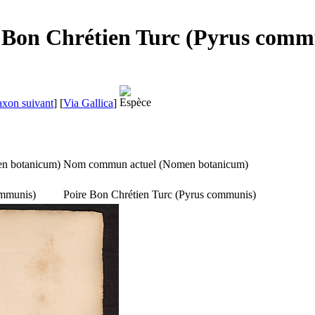
e Bon Chrétien Turc (Pyrus comm
axon suivant
]
[
Via Gallica
]
n botanicum
)
Nom commun actuel (
Nomen botanicum
)
ommunis
)
Poire Bon Chrétien Turc (
Pyrus communis
)