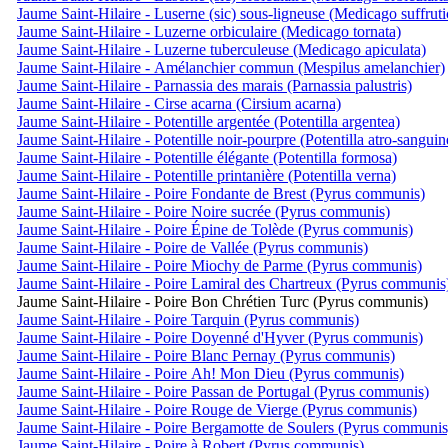
Jaume Saint-Hilaire - Luserne (sic) sous-ligneuse (Medicago suffruti
Jaume Saint-Hilaire - Luzerne orbiculaire (Medicago tornata)
Jaume Saint-Hilaire - Luzerne tuberculeuse (Medicago apiculata)
Jaume Saint-Hilaire - Amélanchier commun (Mespilus amelanchier)
Jaume Saint-Hilaire - Parnassia des marais (Parnassia palustris)
Jaume Saint-Hilaire - Cirse acarna (Cirsium acarna)
Jaume Saint-Hilaire - Potentille argentée (Potentilla argentea)
Jaume Saint-Hilaire - Potentille noir-pourpre (Potentilla atro-sanguin
Jaume Saint-Hilaire - Potentille élégante (Potentilla formosa)
Jaume Saint-Hilaire - Potentille printanière (Potentilla verna)
Jaume Saint-Hilaire - Poire Fondante de Brest (Pyrus communis)
Jaume Saint-Hilaire - Poire Noire sucrée (Pyrus communis)
Jaume Saint-Hilaire - Poire Épine de Tolède (Pyrus communis)
Jaume Saint-Hilaire - Poire de Vallée (Pyrus communis)
Jaume Saint-Hilaire - Poire Miochy de Parme (Pyrus communis)
Jaume Saint-Hilaire - Poire Lamiral des Chartreux (Pyrus communis
Jaume Saint-Hilaire - Poire Bon Chrétien Turc (Pyrus communis)
Jaume Saint-Hilaire - Poire Tarquin (Pyrus communis)
Jaume Saint-Hilaire - Poire Doyenné d'Hyver (Pyrus communis)
Jaume Saint-Hilaire - Poire Blanc Pernay (Pyrus communis)
Jaume Saint-Hilaire - Poire Ah! Mon Dieu (Pyrus communis)
Jaume Saint-Hilaire - Poire Passan de Portugal (Pyrus communis)
Jaume Saint-Hilaire - Poire Rouge de Vierge (Pyrus communis)
Jaume Saint-Hilaire - Poire Bergamotte de Soulers (Pyrus communis
Jaume Saint-Hilaire - Poire à Robert (Pyrus communis)