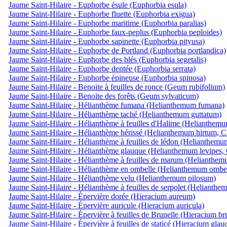
Jaume Saint-Hilaire - Euphorbe ésule (Euphorbia esula)
Jaume Saint-Hilaire - Euphorbe fluette (Euphorbia exigua)
Jaume Saint-Hilaire - Euphorbe maritime (Euphorbia paralias)
Jaume Saint-Hilaire - Euphorbe faux-peplus (Euphorbia peploides)
Jaume Saint-Hilaire - Euphorbe sapinette (Euphorbia pityusa)
Jaume Saint-Hilaire - Euphorbe de Portland (Euphorbia portlandica)
Jaume Saint-Hilaire - Euphorbe des blés (Euphorbia segetalis)
Jaume Saint-Hilaire - Euphorbe dentée (Euphorbia serrata)
Jaume Saint-Hilaire - Euphorbe épineuse (Euphorbia spinosa)
Jaume Saint-Hilaire - Benoite à feuilles de ronce (Geum rubifolium)
Jaume Saint-Hilaire - Benoite des forêts (Geum sylvaticum)
Jaume Saint-Hilaire - Hélianthème fumana (Helianthemum fumana)
Jaume Saint-Hilaire - Hélianthème taché (Helianthemum guttatum)
Jaume Saint-Hilaire - Hélianthème à feuilles d'Halime (Helianthemu
Jaume Saint-Hilaire - Hélianthème hérissé (Helianthemum hirtum, Ci
Jaume Saint-Hilaire - Hélianthème à feuilles de lédon (Helianthemu
Jaume Saint-Hilaire - Hélianthème glauque (Helianthemum levipes, 
Jaume Saint-Hilaire - Hélianthème à feuilles de marum (Helianthem
Jaume Saint-Hilaire - Hélianthème en ombelle (Helianthemum ombel
Jaume Saint-Hilaire - Hélianthème velu (Helianthemum pilosum)
Jaume Saint-Hilaire - Hélianthème à feuilles de serpolet (Helianthe
Jaume Saint-Hilaire - Épervière dorée (Hieracium aureum)
Jaume Saint-Hilaire - Épervière auricule (Hieracium auricula)
Jaume Saint-Hilaire - Épervière à feuilles de Brunelle (Hieracium br
Jaume Saint-Hilaire - Épervière à feuilles de staticé (Hieracium gla