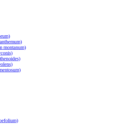
orum)
canthemum)
um montanum)
conis)
thenoides)
olens)
omentosum)
roefolium)