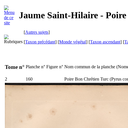
Jaume Saint-Hilaire - Poir
[
Autres sujets
]
[
Taxon précédant
] [
Monde végétal
] [
Taxon ascendant
] [
T
Tome n°
Planche n°
Figure n°
Nom commun de la planche (
Nome
2
160
Poire Bon Chrétien Turc (
Pyrus c