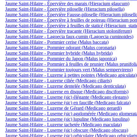
Jaume Saint-Hilaire - Épervière des marais (Hieracium glaucum)
Jaume Saint-Hilaire - Épervière piloselle (Hieracium pilosella)
Jaume Saint-Hilaire - Épervière Fausse-piloselle (Hieracium pilosell
Jaume Saint-Hilaire - Épervière à feuilles de poireau (Hieracium por
Jaume Saint-Hilaire - Épervière à feuilles de staticé (Hieracium_stat
Jaume Saint-Hilaire - Épervière traçante (Hieracium stoloniferum)
Jaume Saint-Hilaire - Lagoecia faux-cumin (Lagoecia cuminoides)
Jaume Saint-Hilaire - Pommier cerise (Malus baccata)
Jaume Saint-Hilaire - Pommier odorant (Malus coronaria)
Jaume Saint-Hilaire - Pommier hybride (Malus hybrida)
Jaume Saint-Hilaire - Pommier du Japon (Malus japonica)
Jaume Saint-Hilaire - Pommier à feuilles de prunier (Malus prunifoli
Jaume Saint-Hilaire - Pommier toujours vert (Malus sempervirens)
Jaume Saint-Hilaire - Luzerne à petites pointes (Medicago apiculata)
Jaume Saint-Hilaire - Luzerne ciliée (Medicago ciliaris)
Jaume Saint-Hilaire - Luzerne dentelée (Medicago denticulata)
Jaume Saint-Hilaire - Luzerne en disque (Medicago disciformis)
Jaume Saint-Hilaire - Luserne (sic) élégante (Medicago elegans)
Jaume Saint-Hilaire - Luserne (sic) en faucille (Medicago falcata)
Jaume Saint-Hilaire - Luzerne de Gérard (Medicago gerardi)
Jaume Saint-Hilaire - Luserne (sic) agglomérée (Medicago glomerat
Jaume Saint-Hilaire - Luserne (sic) lupuline (Medicago lupulina)
Jaume Saint-Hilaire - Luzerne tachetée (Medicago maculata)
Jaume Saint-Hilaire - Luserne (sic) obscure (Medicago obscura)
Jaume Saint-Hilaire - Luserne (sic) orbiculaire (Medicago orbicularis