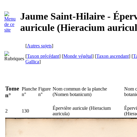
Jaume Saint-Hilaire - Éperv
auricule (Hieracium auricul
[
Autres sujets
]
[
Taxon précédant
] [
Monde végétal
] [
Taxon ascendant
] [
T
Gallica
]
Tome
Planche
Figure
Nom commun de la planche
Nom c
n°
n°
(
Nomen botanicum
)
botan
n°
Épervière auricule (
Hieracium
Éperviè
2
130
auricula
)
(
Hiera