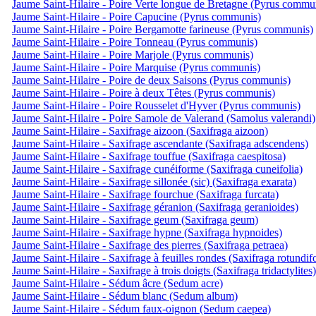
Jaume Saint-Hilaire - Poire Verte longue de Bretagne (Pyrus commu
Jaume Saint-Hilaire - Poire Capucine (Pyrus communis)
Jaume Saint-Hilaire - Poire Bergamotte farineuse (Pyrus communis)
Jaume Saint-Hilaire - Poire Tonneau (Pyrus communis)
Jaume Saint-Hilaire - Poire Marjole (Pyrus communis)
Jaume Saint-Hilaire - Poire Marquise (Pyrus communis)
Jaume Saint-Hilaire - Poire de deux Saisons (Pyrus communis)
Jaume Saint-Hilaire - Poire à deux Têtes (Pyrus communis)
Jaume Saint-Hilaire - Poire Rousselet d'Hyver (Pyrus communis)
Jaume Saint-Hilaire - Poire Samole de Valerand (Samolus valerandi)
Jaume Saint-Hilaire - Saxifrage aizoon (Saxifraga aizoon)
Jaume Saint-Hilaire - Saxifrage ascendante (Saxifraga adscendens)
Jaume Saint-Hilaire - Saxifrage touffue (Saxifraga caespitosa)
Jaume Saint-Hilaire - Saxifrage cunéiforme (Saxifraga cuneifolia)
Jaume Saint-Hilaire - Saxifrage sillonée (sic) (Saxifraga exarata)
Jaume Saint-Hilaire - Saxifrage fourchue (Saxifraga furcata)
Jaume Saint-Hilaire - Saxifrage géranion (Saxifraga geranioides)
Jaume Saint-Hilaire - Saxifrage geum (Saxifraga geum)
Jaume Saint-Hilaire - Saxifrage hypne (Saxifraga hypnoides)
Jaume Saint-Hilaire - Saxifrage des pierres (Saxifraga petraea)
Jaume Saint-Hilaire - Saxifrage à feuilles rondes (Saxifraga rotundifo
Jaume Saint-Hilaire - Saxifrage à trois doigts (Saxifraga tridactylites)
Jaume Saint-Hilaire - Sédum âcre (Sedum acre)
Jaume Saint-Hilaire - Sédum blanc (Sedum album)
Jaume Saint-Hilaire - Sédum faux-oignon (Sedum caepea)