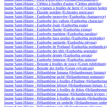
Jaume Saint-Hilaire - Cléthra à feuilles d'aulne (Clethra alnifolia)
Jaume Saint-Hilaire - Cyclamen à feuilles de lierre (Cyclamen hede
Jaume Saint-Hilaire - Ékioïde noirâtre (Echioides nigricans)
Jaume Saint-Hilaire - Euphorbe monoyère (Euphorbia chamaesyce)
Jaume Saint-Hilaire - Euphorbe des vallons (Euphorbia characias)
Jaume Saint-Hilaire - Euphorbe ésule (Euphorbia esula)
Jaume Saint-Hilaire - Euphorbe fluette (Euphorbia exigua)
Jaume Saint-Hilaire - Euphorbe maritime (Euphorbia paralias)
Jaume Saint-Hilaire - Euphorbe faux-peplus (Euphorbia peploides)
Jaume Saint-Hilaire - Euphorbe sapinette (Euphorbia pityusa)
Jaume Saint-Hilaire - Euphorbe de Portland (Euphorbia portlandica)
Jaume Saint-Hilaire - Euphorbe des blés (Euphorbia segetalis)
Jaume Saint-Hilaire - Euphorbe dentée (Euphorbia serrata)
Jaume Saint-Hilaire - Euphorbe épineuse (Euphorbia spinosa)
Jaume Saint-Hilaire - Benoite à feuilles de ronce (Geum rubifolium)
Jaume Saint-Hilaire - Benoite des forêts (Geum sylvaticum)
Jaume Saint-Hilaire - Hélianthème fumana (Helianthemum fumana)
Jaume Saint-Hilaire - Hélianthème taché (Helianthemum guttatum)
Jaume Saint-Hilaire - Hélianthème à feuilles d'Halime (Helianthemu
Jaume Saint-Hilaire - Hélianthème hérissé (Helianthemum hirtum, Ci
Jaume Saint-Hilaire - Hélianthème à feuilles de lédon (Helianthemu
Jaume Saint-Hilaire - Hélianthème glauque (Helianthemum levipes, 
Jaume Saint-Hilaire - Hélianthème à feuilles de marum (Helianthem
Jaume Saint-Hilaire - Hélianthème en ombelle (Helianthemum ombel
Jaume Saint-Hilaire - Hélianthème velu (Helianthemum pilosum)