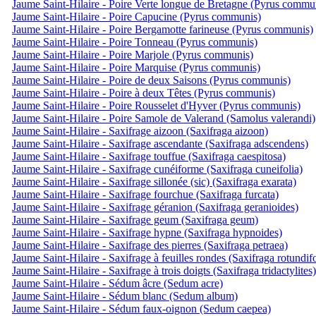
Jaume Saint-Hilaire - Poire Verte longue de Bretagne (Pyrus commu
Jaume Saint-Hilaire - Poire Capucine (Pyrus communis)
Jaume Saint-Hilaire - Poire Bergamotte farineuse (Pyrus communis)
Jaume Saint-Hilaire - Poire Tonneau (Pyrus communis)
Jaume Saint-Hilaire - Poire Marjole (Pyrus communis)
Jaume Saint-Hilaire - Poire Marquise (Pyrus communis)
Jaume Saint-Hilaire - Poire de deux Saisons (Pyrus communis)
Jaume Saint-Hilaire - Poire à deux Têtes (Pyrus communis)
Jaume Saint-Hilaire - Poire Rousselet d'Hyver (Pyrus communis)
Jaume Saint-Hilaire - Poire Samole de Valerand (Samolus valerandi)
Jaume Saint-Hilaire - Saxifrage aizoon (Saxifraga aizoon)
Jaume Saint-Hilaire - Saxifrage ascendante (Saxifraga adscendens)
Jaume Saint-Hilaire - Saxifrage touffue (Saxifraga caespitosa)
Jaume Saint-Hilaire - Saxifrage cunéiforme (Saxifraga cuneifolia)
Jaume Saint-Hilaire - Saxifrage sillonée (sic) (Saxifraga exarata)
Jaume Saint-Hilaire - Saxifrage fourchue (Saxifraga furcata)
Jaume Saint-Hilaire - Saxifrage géranion (Saxifraga geranioides)
Jaume Saint-Hilaire - Saxifrage geum (Saxifraga geum)
Jaume Saint-Hilaire - Saxifrage hypne (Saxifraga hypnoides)
Jaume Saint-Hilaire - Saxifrage des pierres (Saxifraga petraea)
Jaume Saint-Hilaire - Saxifrage à feuilles rondes (Saxifraga rotundifo
Jaume Saint-Hilaire - Saxifrage à trois doigts (Saxifraga tridactylites)
Jaume Saint-Hilaire - Sédum âcre (Sedum acre)
Jaume Saint-Hilaire - Sédum blanc (Sedum album)
Jaume Saint-Hilaire - Sédum faux-oignon (Sedum caepea)