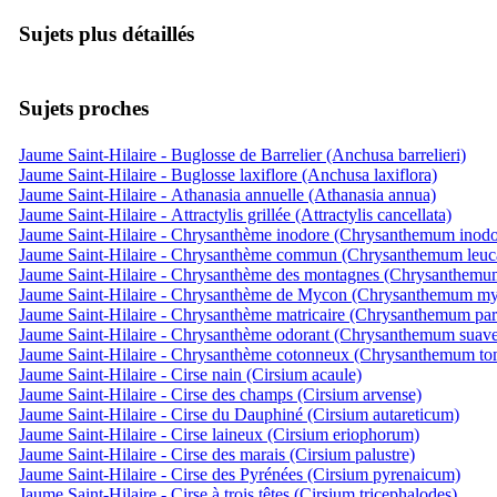
Sujets plus détaillés
Sujets proches
Jaume Saint-Hilaire - Buglosse de Barrelier (Anchusa barrelieri)
Jaume Saint-Hilaire - Buglosse laxiflore (Anchusa laxiflora)
Jaume Saint-Hilaire - Athanasia annuelle (Athanasia annua)
Jaume Saint-Hilaire - Attractylis grillée (Attractylis cancellata)
Jaume Saint-Hilaire - Chrysanthème inodore (Chrysanthemum inod
Jaume Saint-Hilaire - Chrysanthème commun (Chrysanthemum leu
Jaume Saint-Hilaire - Chrysanthème des montagnes (Chrysanthem
Jaume Saint-Hilaire - Chrysanthème de Mycon (Chrysanthemum my
Jaume Saint-Hilaire - Chrysanthème matricaire (Chrysanthemum par
Jaume Saint-Hilaire - Chrysanthème odorant (Chrysanthemum suave
Jaume Saint-Hilaire - Chrysanthème cotonneux (Chrysanthemum t
Jaume Saint-Hilaire - Cirse nain (Cirsium acaule)
Jaume Saint-Hilaire - Cirse des champs (Cirsium arvense)
Jaume Saint-Hilaire - Cirse du Dauphiné (Cirsium autareticum)
Jaume Saint-Hilaire - Cirse laineux (Cirsium eriophorum)
Jaume Saint-Hilaire - Cirse des marais (Cirsium palustre)
Jaume Saint-Hilaire - Cirse des Pyrénées (Cirsium pyrenaicum)
Jaume Saint-Hilaire - Cirse à trois têtes (Cirsium tricephalodes)