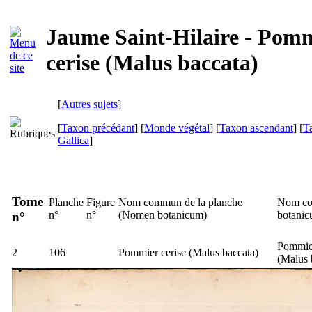
Jaume Saint-Hilaire - Pom
cerise (Malus baccata)
[
Autres sujets
]
[
Taxon précédant
] [
Monde végétal
] [
Taxon ascendant
] [
T
Gallica
]
Tome
Planche
Figure
Nom commun de la planche
Nom co
n°
n°
(
Nomen botanicum
)
botani
n°
Pommier
2
106
Pommier cerise (
Malus baccata
)
(
Malus 