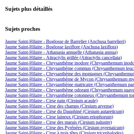
Sujets plus détaillés
Sujets proches
Jaume Saint-Hilaire - Buglosse de Barrelier (Anchusa barrelieri)
Jaume Saint-Hilaire - Buglosse laxiflore (Anchusa laxiflora)
Jaume Saint-Hilaire - Athanasia annuelle (Athanasia annua)
Jaume Saint-Hilaire - Attractylis grillée (Attractylis cancellata)
Jaume Saint-Hilaire - Chrysanthème inodore (Chrysanthemum inod
Jaume Saint-Hilaire - Chrysanthème commun (Chrysanthemum leu
Jaume Saint-Hilaire - Chrysanthème des montagnes (Chrysanthem
Jaume Saint-Hilaire - Chrysanthème de Mycon (Chrysanthemum my
Jaume Saint-Hilaire - Chrysanthème matricaire (Chrysanthemum par
Jaume Saint-Hilaire - Chrysanthème odorant (Chrysanthemum suave
Jaume Saint-Hilaire - Chrysanthème cotonneux (Chrysanthemum t
Jaume Saint-Hilaire - Cirse nain (Cirsium acaule)
Jaume Saint-Hilaire - Cirse des champs (Cirsium arvense)
Jaume Saint-Hilaire - Cirse du Dauphiné (Cirsium autareticum)
Jaume Saint-Hilaire - Cirse laineux (Cirsium eriophorum)
Jaume Saint-Hilaire - Cirse des marais (Cirsium palustre)
Jaume Saint-Hilaire - Cirse des Pyrénées (Cirsium pyrenaicum)
Jaume Saint-Hilaire - Cirse à trois têtes (Cirsium tricephalodes)