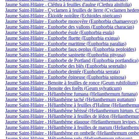
Jaume Saint-Hilaire - Cléthra à feuilles d'aulne (Clethra alnifolia)
Jaume Saint-Hilaire - Cyclamen à feuilles de lierre (Cyclamen hede
Jaume Saint-Hilaire - Ékioïde noirâtre (Echioides nigricans)
Jaume Saint-Hilaire - Euphorbe monoyère (Euphorbia chamaesyce)
Jaume Saint-Hilaire - Euphorbe des vallons (Euphorbia characias)
Jaume Saint-Hilaire - Euphorbe ésule (Euphorbia esula)
Jaume Saint-Hilaire - Euphorbe fluette (Euphorbia exigua)
Jaume Saint-Hilaire - Euphorbe maritime (Euphorbia paralias)
Jaume Saint-Hilaire - Euphorbe faux-peplus (Euphorbia peploides)
Jaume Saint-Hilaire - Euphorbe sapinette (Euphorbia pityusa)
Jaume Saint-Hilaire - Euphorbe de Portland (Euphorbia portlandica)
Jaume Saint-Hilaire - Euphorbe des blés (Euphorbia segetalis)
Jaume Saint-Hilaire - Euphorbe dentée (Euphorbia serrata)
Jaume Saint-Hilaire - Euphorbe épineuse (Euphorbia spinosa)
Jaume Saint-Hilaire - Benoite à feuilles de ronce (Geum rubifolium)
Jaume Saint-Hilaire - Benoite des forêts (Geum sylvaticum)
Jaume Saint-Hilaire - Hélianthème fumana (Helianthemum fumana)
Jaume Saint-Hilaire - Hélianthème taché (Helianthemum guttatum)
Jaume Saint-Hilaire - Hélianthème à feuilles d'Halime (Helianthemu
Jaume Saint-Hilaire - Hélianthème hérissé (Helianthemum hirtum, Ci
Jaume Saint-Hilaire - Hélianthème à feuilles de lédon (Helianthemu
Jaume Saint-Hilaire - Hélianthème glauque (Helianthemum levipes, 
Jaume Saint-Hilaire - Hélianthème à feuilles de marum (Helianthem
Jaume Saint-Hilaire - Hélianthème en ombelle (Helianthemum ombel
Jaume Saint-Hilaire - Hélianthème velu (Helianthemum pilosum)