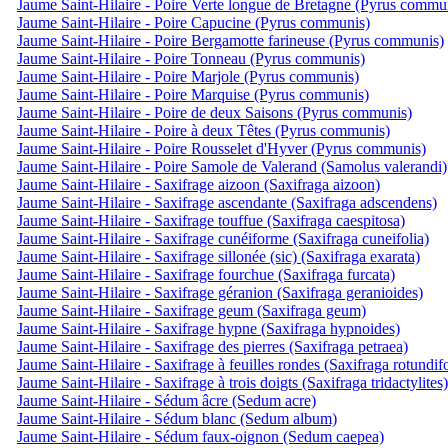
Jaume Saint-Hilaire - Poire Verte longue de Bretagne (Pyrus commu
Jaume Saint-Hilaire - Poire Capucine (Pyrus communis)
Jaume Saint-Hilaire - Poire Bergamotte farineuse (Pyrus communis)
Jaume Saint-Hilaire - Poire Tonneau (Pyrus communis)
Jaume Saint-Hilaire - Poire Marjole (Pyrus communis)
Jaume Saint-Hilaire - Poire Marquise (Pyrus communis)
Jaume Saint-Hilaire - Poire de deux Saisons (Pyrus communis)
Jaume Saint-Hilaire - Poire à deux Têtes (Pyrus communis)
Jaume Saint-Hilaire - Poire Rousselet d'Hyver (Pyrus communis)
Jaume Saint-Hilaire - Poire Samole de Valerand (Samolus valerandi)
Jaume Saint-Hilaire - Saxifrage aizoon (Saxifraga aizoon)
Jaume Saint-Hilaire - Saxifrage ascendante (Saxifraga adscendens)
Jaume Saint-Hilaire - Saxifrage touffue (Saxifraga caespitosa)
Jaume Saint-Hilaire - Saxifrage cunéiforme (Saxifraga cuneifolia)
Jaume Saint-Hilaire - Saxifrage sillonée (sic) (Saxifraga exarata)
Jaume Saint-Hilaire - Saxifrage fourchue (Saxifraga furcata)
Jaume Saint-Hilaire - Saxifrage géranion (Saxifraga geranioides)
Jaume Saint-Hilaire - Saxifrage geum (Saxifraga geum)
Jaume Saint-Hilaire - Saxifrage hypne (Saxifraga hypnoides)
Jaume Saint-Hilaire - Saxifrage des pierres (Saxifraga petraea)
Jaume Saint-Hilaire - Saxifrage à feuilles rondes (Saxifraga rotundifo
Jaume Saint-Hilaire - Saxifrage à trois doigts (Saxifraga tridactylites)
Jaume Saint-Hilaire - Sédum âcre (Sedum acre)
Jaume Saint-Hilaire - Sédum blanc (Sedum album)
Jaume Saint-Hilaire - Sédum faux-oignon (Sedum caepea)