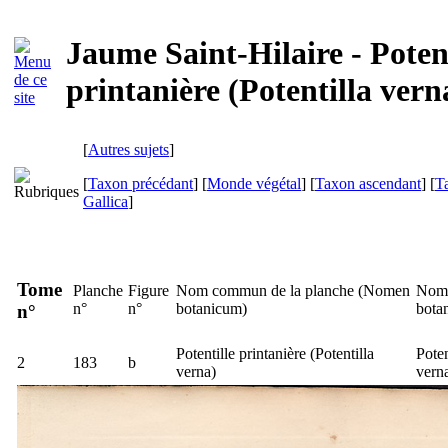
Jaume Saint-Hilaire - Potent
printanière (Potentilla vern
[
Autres sujets
]
[
Taxon précédant
] [
Monde végétal
] [
Taxon ascendant
] [
T
Gallica
]
Tome
Planche
Figure
Nom commun de la planche (
Nomen
Nom 
n°
n°
botanicum
)
bota
n°
Potentille printanière (
Potentilla
Poten
2
183
b
verna
)
vern