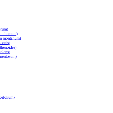
orum)
canthemum)
um montanum)
conis)
thenoides)
olens)
omentosum)
roefolium)