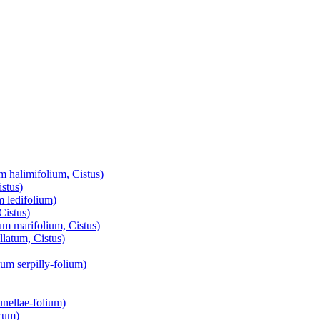
m halimifolium, Cistus)
stus)
m ledifolium)
Cistus)
um marifolium, Cistus)
latum, Cistus)
mum serpilly-folium)
unellae-folium)
ucum)