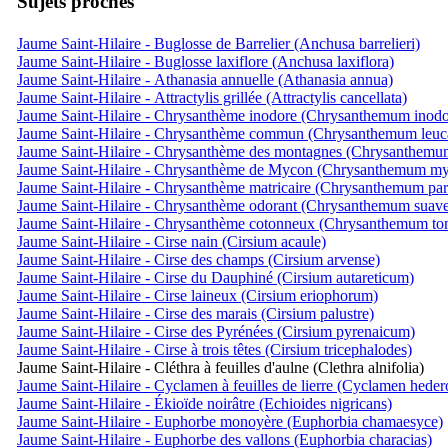
Sujets proches
Jaume Saint-Hilaire - Buglosse de Barrelier (Anchusa barrelieri)
Jaume Saint-Hilaire - Buglosse laxiflore (Anchusa laxiflora)
Jaume Saint-Hilaire - Athanasia annuelle (Athanasia annua)
Jaume Saint-Hilaire - Attractylis grillée (Attractylis cancellata)
Jaume Saint-Hilaire - Chrysanthème inodore (Chrysanthemum inod
Jaume Saint-Hilaire - Chrysanthème commun (Chrysanthemum leu
Jaume Saint-Hilaire - Chrysanthème des montagnes (Chrysanthem
Jaume Saint-Hilaire - Chrysanthème de Mycon (Chrysanthemum my
Jaume Saint-Hilaire - Chrysanthème matricaire (Chrysanthemum par
Jaume Saint-Hilaire - Chrysanthème odorant (Chrysanthemum suave
Jaume Saint-Hilaire - Chrysanthème cotonneux (Chrysanthemum t
Jaume Saint-Hilaire - Cirse nain (Cirsium acaule)
Jaume Saint-Hilaire - Cirse des champs (Cirsium arvense)
Jaume Saint-Hilaire - Cirse du Dauphiné (Cirsium autareticum)
Jaume Saint-Hilaire - Cirse laineux (Cirsium eriophorum)
Jaume Saint-Hilaire - Cirse des marais (Cirsium palustre)
Jaume Saint-Hilaire - Cirse des Pyrénées (Cirsium pyrenaicum)
Jaume Saint-Hilaire - Cirse à trois têtes (Cirsium tricephalodes)
Jaume Saint-Hilaire - Cléthra à feuilles d'aulne (Clethra alnifolia)
Jaume Saint-Hilaire - Cyclamen à feuilles de lierre (Cyclamen hede
Jaume Saint-Hilaire - Ékioïde noirâtre (Echioides nigricans)
Jaume Saint-Hilaire - Euphorbe monoyère (Euphorbia chamaesyce)
Jaume Saint-Hilaire - Euphorbe des vallons (Euphorbia characias)