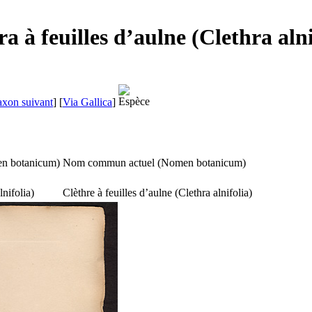
a à feuilles d’aulne (Clethra alni
axon suivant
]
[
Via Gallica
]
n botanicum
)
Nom commun actuel (
Nomen botanicum
)
lnifolia
)
Clèthre à feuilles d’aulne (
Clethra alnifolia
)