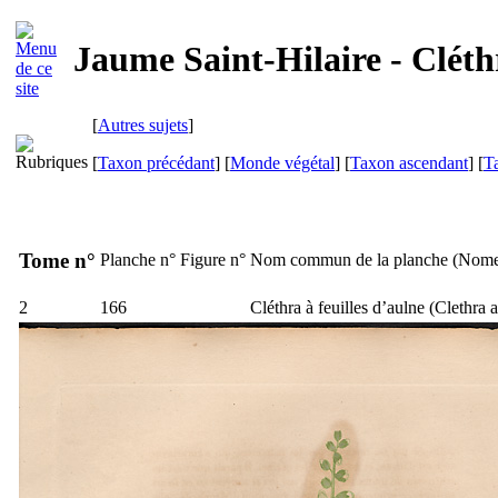
Jaume Saint-Hilaire - Cléthr
[
Autres sujets
]
[
Taxon précédant
] [
Monde végétal
] [
Taxon ascendant
] [
T
Tome n°
Planche n°
Figure n°
Nom commun de la planche (
Nome
2
166
Cléthra à feuilles d’aulne (
Clethra a