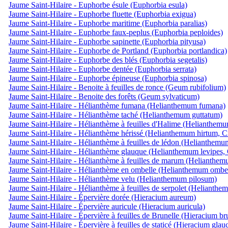
Jaume Saint-Hilaire - Euphorbe ésule (Euphorbia esula)
Jaume Saint-Hilaire - Euphorbe fluette (Euphorbia exigua)
Jaume Saint-Hilaire - Euphorbe maritime (Euphorbia paralias)
Jaume Saint-Hilaire - Euphorbe faux-peplus (Euphorbia peploides)
Jaume Saint-Hilaire - Euphorbe sapinette (Euphorbia pityusa)
Jaume Saint-Hilaire - Euphorbe de Portland (Euphorbia portlandica)
Jaume Saint-Hilaire - Euphorbe des blés (Euphorbia segetalis)
Jaume Saint-Hilaire - Euphorbe dentée (Euphorbia serrata)
Jaume Saint-Hilaire - Euphorbe épineuse (Euphorbia spinosa)
Jaume Saint-Hilaire - Benoite à feuilles de ronce (Geum rubifolium)
Jaume Saint-Hilaire - Benoite des forêts (Geum sylvaticum)
Jaume Saint-Hilaire - Hélianthème fumana (Helianthemum fumana)
Jaume Saint-Hilaire - Hélianthème taché (Helianthemum guttatum)
Jaume Saint-Hilaire - Hélianthème à feuilles d'Halime (Helianthemu
Jaume Saint-Hilaire - Hélianthème hérissé (Helianthemum hirtum, Ci
Jaume Saint-Hilaire - Hélianthème à feuilles de lédon (Helianthemu
Jaume Saint-Hilaire - Hélianthème glauque (Helianthemum levipes, 
Jaume Saint-Hilaire - Hélianthème à feuilles de marum (Helianthem
Jaume Saint-Hilaire - Hélianthème en ombelle (Helianthemum ombel
Jaume Saint-Hilaire - Hélianthème velu (Helianthemum pilosum)
Jaume Saint-Hilaire - Hélianthème à feuilles de serpolet (Helianthe
Jaume Saint-Hilaire - Épervière dorée (Hieracium aureum)
Jaume Saint-Hilaire - Épervière auricule (Hieracium auricula)
Jaume Saint-Hilaire - Épervière à feuilles de Brunelle (Hieracium br
Jaume Saint-Hilaire - Épervière à feuilles de staticé (Hieracium gla