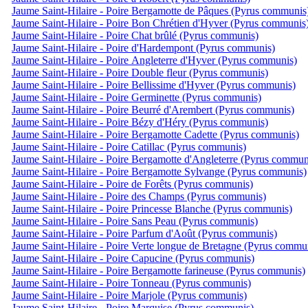
Jaume Saint-Hilaire - Poire Bergamotte de Pâques (Pyrus communis
Jaume Saint-Hilaire - Poire Bon Chrétien d'Hyver (Pyrus communis
Jaume Saint-Hilaire - Poire Chat brûlé (Pyrus communis)
Jaume Saint-Hilaire - Poire d'Hardempont (Pyrus communis)
Jaume Saint-Hilaire - Poire Angleterre d'Hyver (Pyrus communis)
Jaume Saint-Hilaire - Poire Double fleur (Pyrus communis)
Jaume Saint-Hilaire - Poire Bellissime d'Hyver (Pyrus communis)
Jaume Saint-Hilaire - Poire Germinette (Pyrus communis)
Jaume Saint-Hilaire - Poire Beurré d'Arembert (Pyrus communis)
Jaume Saint-Hilaire - Poire Bézy d'Héry (Pyrus communis)
Jaume Saint-Hilaire - Poire Bergamotte Cadette (Pyrus communis)
Jaume Saint-Hilaire - Poire Catillac (Pyrus communis)
Jaume Saint-Hilaire - Poire Bergamotte d'Angleterre (Pyrus commun
Jaume Saint-Hilaire - Poire Bergamotte Sylvange (Pyrus communis)
Jaume Saint-Hilaire - Poire de Forêts (Pyrus communis)
Jaume Saint-Hilaire - Poire des Champs (Pyrus communis)
Jaume Saint-Hilaire - Poire Princesse Blanche (Pyrus communis)
Jaume Saint-Hilaire - Poire Sans Peau (Pyrus communis)
Jaume Saint-Hilaire - Poire Parfum d'Août (Pyrus communis)
Jaume Saint-Hilaire - Poire Verte longue de Bretagne (Pyrus commu
Jaume Saint-Hilaire - Poire Capucine (Pyrus communis)
Jaume Saint-Hilaire - Poire Bergamotte farineuse (Pyrus communis)
Jaume Saint-Hilaire - Poire Tonneau (Pyrus communis)
Jaume Saint-Hilaire - Poire Marjole (Pyrus communis)
Jaume Saint-Hilaire - Poire Marquise (Pyrus communis)