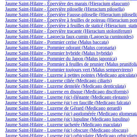
Jaume Saint-Hilaire - Épervière des marais (Hieracium glaucum)
Jaume Saint-Hilaire - Épervière piloselle (Hieracium pilosella)
Jaume Saint-Hilaire - Épervière Fausse-piloselle (Hieracium pilosell
Jaume Saint-Hilaire - Épervière à feuilles de poireau (Hieracium por
Jaume Saint-Hilaire - Épervière à feuilles de staticé (Hieracium_stat
Jaume Saint-Hilaire - Épervière traçante (Hieracium stoloniferum)
Jaume Saint-Hilaire - Lagoecia faux-cumin (Lagoecia cuminoides)
Jaume Saint-Hilaire - Pommier cerise (Malus baccata)
Jaume Saint-Hilaire - Pommier odorant (Malus coronaria)
Jaume Saint-Hilaire - Pommier hybride (Malus hybrida)
Jaume Saint-Hilaire - Pommier du Japon (Malus japonica)
Jaume Saint-Hilaire - Pommier à feuilles de prunier (Malus prunifoli
Jaume Saint-Hilaire - Pommier toujours vert (Malus sempervirens)
Jaume Saint-Hilaire - Luzerne à petites pointes (Medicago apiculata)
Jaume Saint-Hilaire - Luzerne ciliée (Medicago ciliaris)
Jaume Saint-Hilaire - Luzerne dentelée (Medicago denticulata)
Jaume Saint-Hilaire - Luzerne en disque (Medicago disciformis)
Jaume Saint-Hilaire - Luserne (sic) élégante (Medicago elegans)
Jaume Saint-Hilaire - Luserne (sic) en faucille (Medicago falcata)
Jaume Saint-Hilaire - Luzerne de Gérard (Medicago gerardi)
Jaume Saint-Hilaire - Luserne (sic) agglomérée (Medicago glomerat
Jaume Saint-Hilaire - Luserne (sic) lupuline (Medicago lupulina)
Jaume Saint-Hilaire - Luzerne tachetée (Medicago maculata)
Jaume Saint-Hilaire - Luserne (sic) obscure (Medicago obscura)
Jaume Saint-Hilaire - Luserne (sic) orbiculaire (Medicago orbicularis