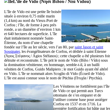
L’île de Vido (
Νησί Βίδου
/
Nisí Vídou
)
L’île de Vido est une petite île boisée
située à environ 0,75 mille marin
(1,4 km) au nord du Vieux-Port de
Corfou ; l’île, de forme à peu près
ronde, a un diamètre d’environ 1 km
et 640 hectares de superficie. L’île
était initialement nommée Saint-
Étienne, du nom d’une chapelle
fondée sur l’île au
Ier
siècle, vers l’an 80, par
saint Jason et saint
Sossipater
, les évangélisateurs de Corfou, et dédiée à saint Étienne
(
Άγιος Στέφανος
/
Ágios Stéfanos
) ; cette chapelle a été plusieurs foi
détruite et reconstruite. L’île prit le nom de Vido (
Βίδο
/
Vído
) sous
la domination vénitienne, en hommage, semble-t-il, à un bailli
vénitien de Corfou,
Guido Malipiero
; le mot
Guido
ayant été altéré
en Vido. L’île se nommait alors
Scoglio di Vido
(Écueil de Vido).
L’île est aussi connue sous le nom de Ptichia (
Πτυχία
/
Ptychía
).
Les Vénitiens ne fortifièrent pas l’île
de Vido ce qui permit aux Turcs
ottomans de s’en emparer et de
l’utiliser comme base pour assiéger
Corfou en 1537 et en 1716. La
première fortification fut bâtie par le