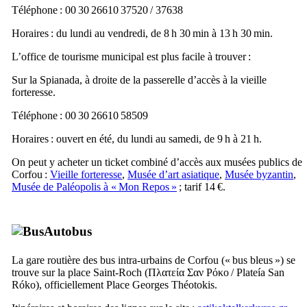
Téléphone : 00 30 26610 37520 / 37638
Horaires : du lundi au vendredi, de 8 h 30 min à 13 h 30 min.
L’office de tourisme municipal est plus facile à trouver :
Sur la Spianada, à droite de la passerelle d’accès à la vieille
forteresse.
Téléphone : 00 30 26610 58509
Horaires : ouvert en été, du lundi au samedi, de 9 h à 21 h.
On peut y acheter un ticket combiné d’accès aux musées publics de
Corfou :
Vieille forteresse
,
Musée d’art asiatique
,
Musée byzantin
,
Musée de Paléopolis à «
Mon Repos
»
; tarif 14 €.
Autobus
La gare routière des bus intra-urbains de Corfou (« bus bleus ») se
trouve sur la place Saint-Roch (
Πλατεία Σαν Ρόκο
/
Plateía San
Róko
), officiellement Place Georges Théotokis.