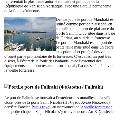
représentait la plus haute autorité militaire et politique de la
République de Venise en Adriatique, avec une flottille permanente
de la flotte vénitienne.
De nos jours le port de Mandraki est
utilisé comme port de plaisance, en
complément du port de plaisance du
Corfu Sailing Club
situé dans la baie
de Garitsa, au sud de la forteresse.
Le port de
Mandráki
est un port de
petite taille mais situé dans un cadre
exceptionnel et protégé des vents
d’ouest par le promontoire de la forteresse. C’est aussi un port très
discret, à l’écart de la foule des badauds, avec l’essentiel des
équipements et un bon restaurant sur le quai ; l’accès se fait à travers
la vieille forteresse.
Le port de Faliraki (
Φαλιράκι
/
Faliráki
)
Le port de Faliraki se trouvait à l’extérieur des murailles de la ville
close, près de la porte Saint-Nicolas (
Πύλη του Αγίου Νικολάου
),
derrière l’ancien
Palais royal
, au nord-ouest de la
vieille forteresse
;
une petite chapelle Saint-Nicolas s’y trouve encore. Au
XIXe
siècle