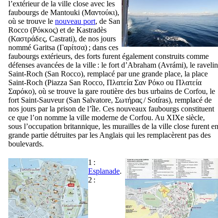
l’extérieur de la ville close avec les
faubourgs de Mantouki (
Μαντούκι
),
où se trouve le
nouveau port
, de
San
Rocco
(
Ρόκκος
) et de Kastradès
(
Καστράδες
,
Castrati
), de nos jours
nommé Garitsa (
Γαρίτσα
) ; dans ces
faubourgs extérieurs, des forts furent également construits comme
défenses avancées de la ville : le fort d’Abraham (
Avrámi
), le ravelin
Saint-Roch (
San Rocco
), remplacé par une grande place, la place
Saint-Roch (
Piazza San Rocco
,
Πλατεία Σαν Ρόκο
ou
Πλατεία
Σαρόκο
), où se trouve la gare routière des bus urbains de Corfou, le
fort Saint-Sauveur (
San Salvatore
,
Σωτήρας
/
Sotíras
), remplacé de
nos jours par la prison de l’île. Ces nouveaux faubourgs constituent
ce que l’on nomme la ville moderne de Corfou. Au
XIXe
siècle,
sous l’occupation britannique, les murailles de la ville close furent e
grande partie détruites par les Anglais qui les remplacèrent pas des
boulevards.
1 :
Esplanade
.
2 :