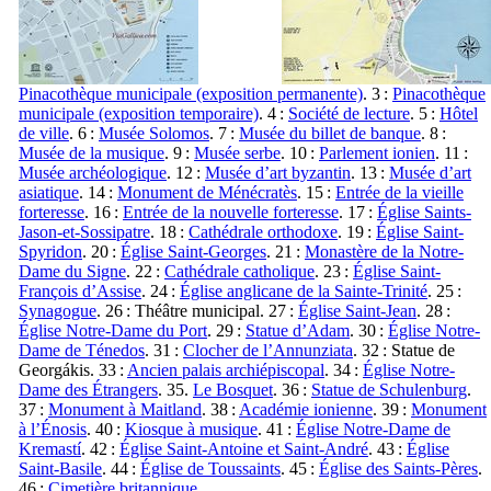
Pinacothèque municipale (exposition permanente)
. 3 :
Pinacothèque
municipale (exposition temporaire)
. 4 :
Société de lecture
. 5 :
Hôtel
de ville
. 6 :
Musée Solomos
. 7 :
Musée du billet de banque
. 8 :
Musée de la musique
. 9 :
Musée serbe
. 10 :
Parlement ionien
. 11 :
Musée archéologique
. 12 :
Musée d’art byzantin
. 13 :
Musée d’art
asiatique
. 14 :
Monument de Ménécratès
. 15 :
Entrée de la vieille
forteresse
. 16 :
Entrée de la nouvelle forteresse
. 17 :
Église Saints-
Jason-et-Sossipatre
. 18 :
Cathédrale orthodoxe
. 19 :
Église Saint-
Spyridon
. 20 :
Église Saint-Georges
. 21 :
Monastère de la Notre-
Dame du Signe
. 22 :
Cathédrale catholique
. 23 :
Église Saint-
François d’Assise
. 24 :
Église anglicane de la Sainte-Trinité
. 25 :
Synagogue
. 26 : Théâtre municipal. 27 :
Église Saint-Jean
. 28 :
Église Notre-Dame du Port
. 29 :
Statue d’
Adam
. 30 :
Église Notre-
Dame de
Ténedos
. 31 :
Clocher de l’
Annunziata
. 32 : Statue de
Georgákis
. 33 :
Ancien palais archiépiscopal
. 34 :
Église Notre-
Dame des Étrangers
. 35.
Le Bosquet
. 36 :
Statue de
Schulenburg
.
37 :
Monument à
Maitland
. 38 :
Académie ionienne
. 39 :
Monument
à l’
Énosis
. 40 :
Kiosque à musique
. 41 :
Église Notre-Dame de
Kremastí
. 42 :
Église Saint-Antoine et Saint-André
. 43 :
Église
Saint-Basile
. 44 :
Église de Toussaints
. 45 :
Église des Saints-Pères
.
46 :
Cimetière britannique
.