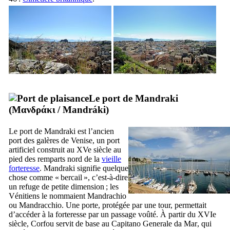
Le port de Mandraki
(
Μανδράκι
/
Mandráki
)
Le port de Mandraki est l’ancien
port des galères de Venise, un port
artificiel construit au
XVe
siècle au
pied des remparts nord de la
vieille
forteresse
. Mandraki signifie quelque
chose comme « bercail », c’est-à-dire
un refuge de petite dimension ; les
Vénitiens le nommaient
Mandrachio
ou
Mandracchio
. Une porte, protégée par une tour, permettait
d’accéder à la forteresse par un passage voûté. À partir du
XVIe
siècle, Corfou servit de base au
Capitano Generale da Mar
, qui