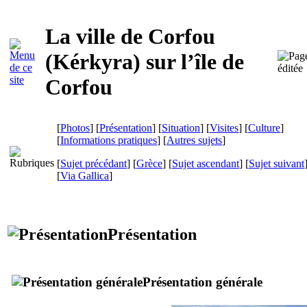
La ville de Corfou
(
Kérkyra
) sur l’île de
Corfou
[
Photos
] [
Présentation
] [
Situation
] [
Visites
] [
Culture
]
[
Informations pratiques
] [
Autres sujets
]
[
Sujet précédant
] [
Grèce
] [
Sujet ascendant
] [
Sujet suivant
[
Via Gallica
]
Présentation
Présentation générale