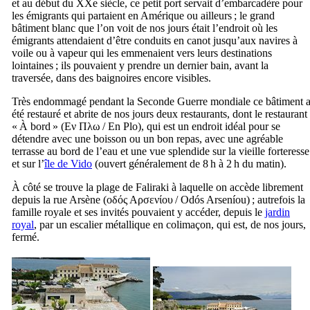
et au début du
XXe
siècle, ce petit port servait d’embarcadère pour
les émigrants qui partaient en Amérique ou ailleurs ; le grand
bâtiment blanc que l’on voit de nos jours était l’endroit où les
émigrants attendaient d’être conduits en canot jusqu’aux navires à
voile ou à vapeur qui les emmenaient vers leurs destinations
lointaines ; ils pouvaient y prendre un dernier bain, avant la
traversée, dans des baignoires encore visibles.
Très endommagé pendant la Seconde Guerre mondiale ce bâtiment 
été restauré et abrite de nos jours deux restaurants, dont le restaurant
« À bord » (
Εν Πλω
/
En Plo
), qui est un endroit idéal pour se
détendre avec une boisson ou un bon repas, avec une agréable
terrasse au bord de l’eau et une vue splendide sur la vieille forteresse
et sur l’
île de Vido
(ouvert généralement de 8 h à 2 h du matin).
À côté se trouve la plage de Faliraki à laquelle on accède librement
depuis la rue Arsène (
οδός Αρσενίου
/
Odós Arseníou
) ; autrefois la
famille royale et ses invités pouvaient y accéder, depuis le
jardin
royal
, par un escalier métallique en colimaçon, qui est, de nos jours,
fermé.