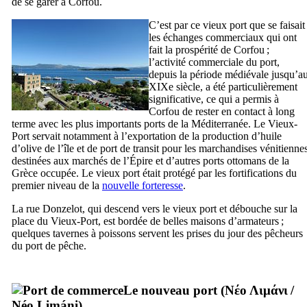
de se garer à Corfou.
C’est par ce vieux port que se faisait
les échanges commerciaux qui ont
fait la prospérité de Corfou ;
l’activité commerciale du port,
depuis la période médiévale jusqu’a
XIXe
siècle, a été particulièrement
significative, ce qui a permis à
Corfou de rester en contact à long
terme avec les plus importants ports de la Méditerranée. Le Vieux-
Port servait notamment à l’exportation de la production d’huile
d’olive de l’île et de port de transit pour les marchandises vénitienne
destinées aux marchés de l’Épire et d’autres ports ottomans de la
Grèce occupée. Le vieux port était protégé par les fortifications du
premier niveau de la
nouvelle forteresse
.
La rue
Donzelot
, qui descend vers le vieux port et débouche sur la
place du Vieux-Port, est bordée de belles maisons d’armateurs ;
quelques tavernes à poissons servent les prises du jour des pêcheurs
du port de pêche.
Le nouveau port (
Νέο Λιμάνι
/
Néo Limáni
)