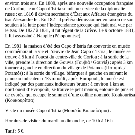
environ trois ans. En 1808, après une nouvelle occupation française
de Corfou, Jean Capo d’Istria se mit au service de la diplomatie
russe ; en 1816 il devint secrétaire d’État aux Affaires étrangères du
tsar Alexandre
Ier
. En 1821 il préféra démissionner en raison de son
soutien à la lutte pour l’indépendance grecque qui était mal vue par
le tsar. De 1827 à 1831, il fut régent de la Grèce. Le 9 octobre 1831,
il fut assassiné à Nauplie (Péloponnèse).
En 1981, la maison d’été des Capo d’Istria fut convertie en musée
commémorant la vie et l’œuvre de Jean Capo d’Istria ; le musée se
trouve à 5 km à l’ouest du centre-ville de Corfou ; à la sortie de la
ville, prendre la direction de Gouvia (
Γουβιά
/
Gouviá
) ; après 3 km
tourner à gauche en direction du village de Potamos (
Ποταμός
/
Potamós
) ; à la sortie du village, bifurquer à gauche en suivant le
panneau indicateur d’
Evropoúli
; après Europouli, le musée est
indiqué par des panneaux indicateurs bruns ; à environ 1 km au
nord-ouest d’
Evropoúli
, se trouve le petit manoir, entouré de pins et
de cyprès, qui occupe le sommet d’une colline nommée
Koukourítsa
(
Κουκουρίτσα
).
Visite du musée Capo d’Istria (
Μουσείο Καποδίστρια
) :
Horaires de visite : du mardi au dimanche, de 10 h à 16 h.
Tarif : 5 €.