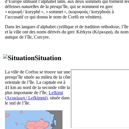
d’Europe utilisant l’alphabet latin, aux deux sommets qui forment le
défenses naturelles de la presqu’île, qui se nomment en grec
«
κορυφή
/
koryphé
», « sommet », (
κορυφοúς
/
koryphoús
à
l’accusatif ce qui donna le nom de
Corfù
en vénitien).
Dans les langues d’alphabet cyrillique et de tradition orthodoxe, l’île
et la ville ont des noms dérivés du grec
Kérkyra
(
Κέρκυρα
), du nom
antique de l’île, Corcyre.
Situation
La ville de Corfou se trouve sur une
presqu’île située au milieu de la côte
orientale de l’île. La capitale est à
41 km au nord de la seconde ville la
plus importante de l’île,
Lefkimi
(
Λευκίμμη
/
Lefkímmi
)
, située dans
le sud de l’île.