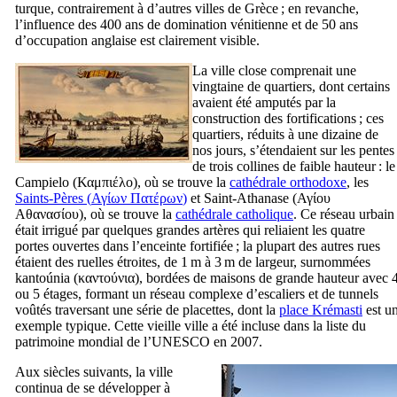
turque, contrairement à d’autres villes de Grèce ; en revanche,
l’influence des 400 ans de domination vénitienne et de 50 ans
d’occupation anglaise est clairement visible.
La ville close comprenait une
vingtaine de quartiers, dont certains
avaient été amputés par la
construction des fortifications ; ces
quartiers, réduits à une dizaine de
nos jours, s’étendaient sur les pentes
de trois collines de faible hauteur : le
Campielo
(
Καμπιέλο
), où se trouve la
cathédrale orthodoxe
, les
Saints-Pères (
Αγίων Πατέρων
)
et Saint-Athanase (
Αγίου
Αθανασίου
), où se trouve la
cathédrale catholique
. Ce réseau urbain
était irrigué par quelques grandes artères qui reliaient les quatre
portes ouvertes dans l’enceinte fortifiée ; la plupart des autres rues
étaient des ruelles étroites, de 1 m à 3 m de largeur, surnommées
kantoúnia
(
καντούνια
), bordées de maisons de grande hauteur avec 
ou 5 étages, formant un réseau complexe d’escaliers et de tunnels
voûtés traversant une série de placettes, dont la
place Krémasti
est u
exemple typique. Cette vieille ville a été incluse dans la liste du
patrimoine mondial de l’UNESCO en 2007.
Aux siècles suivants, la ville
continua de se développer à