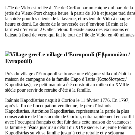
L’île de Vido est reliée à l’île de Corfou par un caïque qui part de la
jetée du Vieux-Port chaque heure, à partir de 10 h et jusque tard dan
la soirée pour les clients de la taverne, et revient de Vido à chaque
heure et demi. La durée de la traversée est d’environ 10 min et le
tarif est d’environ 2 € aller-retour. Il existe aussi des excursions en
bateau à fond de verre qui fait le tour de l’île de Vido, en 40 minutes
Le village d’Europouli (
Εβροπούλοι
/
Evropoúli
)
Près du village d’Europouli se trouve une élégante villa qui était la
maison de campagne de la famille Capo d’Istria (
Καποδίστριας
/
Kapodistrias
) ; ce petit manoir a été construit au milieu du
XVIIIe
siècle pour servir de retraite d’été à la famille.
Ioánnis Kapodístrias
naquit à Corfou le 11 février 1776. En 1797,
après la fin de l’occupation vénitienne, le père d’
Ioánnis
Kapodístrias
,
Antónios Kapodístrias
, représentant la partie la plus
conservatrice de l’aristocratie de Corfou, entra rapidement en conflit
avec l’occupant français et dut fuir dans cette maison de vacances ;
la famille y résida jusqu’au début du
XIXe
siècle. Le jeune
Ioánnis
Kapodístrias
suivit sa famille jusqu’à cette retraite et y séjourna