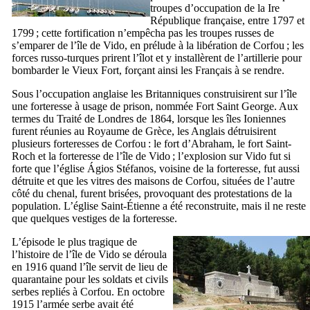
troupes d’occupation de la
Ire
République française, entre 1797 et
1799 ; cette fortification n’empêcha pas les troupes russes de
s’emparer de l’île de Vido, en prélude à la libération de Corfou ; les
forces russo-turques prirent l’îlot et y installèrent de l’artillerie pour
bombarder le Vieux Fort, forçant ainsi les Français à se rendre.
Sous l’occupation anglaise les Britanniques construisirent sur l’île
une forteresse à usage de prison, nommée
Fort Saint George
. Aux
termes du Traité de Londres de 1864, lorsque les îles Ioniennes
furent réunies au Royaume de Grèce, les Anglais détruisirent
plusieurs forteresses de Corfou : le fort d’Abraham, le fort Saint-
Roch et la forteresse de l’île de Vido ; l’explosion sur Vido fut si
forte que l’église
Ágios Stéfanos
, voisine de la forteresse, fut aussi
détruite et que les vitres des maisons de Corfou, situées de l’autre
côté du chenal, furent brisées, provoquant des protestations de la
population. L’église Saint-Étienne a été reconstruite, mais il ne reste
que quelques vestiges de la forteresse.
L’épisode le plus tragique de
l’histoire de l’île de Vido se déroula
en 1916 quand l’île servit de lieu de
quarantaine pour les soldats et civils
serbes repliés à Corfou. En octobre
1915 l’armée serbe avait été