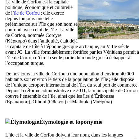
La ville de Corfou est la capitale
politique, économique et culturelle
de l’
île de Corfou
; elle exerce
depuis toujours une telle
prééminence sur l’île que son nom se
confond avec celui de l’île. La ville
de Corfou, nommée Corcyre
(
Κέρκυρα
) dans l’antiquité, était déjà
la capitale de l’île à l’époque grecque archaïque, au
VIIIe
siècle
avant JC. La ville formidablement fortifiée par les Vénitiens permit à
l’île de Corfou d’être la seule partie du monde grec à échapper à
l’occupation turque.
De nos jours la ville de Corfou a une population d’environ 40 000
habitants soit environ le tiers de la population de l’île ; elle dispose
de l’unique aéroport international de l’île, du seul port de commerce.
Depuis la réforme administrative de 2011, la municipalité de Corfou
couvre l’ensemble de l’île, ainsi que les îles d’Érikoussa
(
Ερεικούσα
), Othoni (
Οθωνοί
) et Mathraki (
Μαθράκι
).
Étymologie et toponymie
L’île et la ville de Corfou doivent leur nom, dans les langues