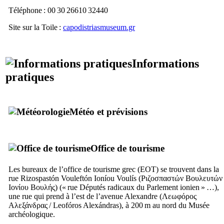
Téléphone : 00 30 26610 32440
Site sur la Toile :
capodistriasmuseum.gr
Informations
pratiques
Météo et prévisions
Office de tourisme
Les bureaux de l’office de tourisme grec (EOT) se trouvent dans la
rue
Rizospastón Vouleftón Ioníou Voulís
(
Ριζοσπαστών Βουλευτών
Ιονίου Βουλής
) (« rue Députés radicaux du Parlement ionien » …),
une rue qui prend à l’est de l’avenue Alexandre (
Λεωφόρος
Αλεξάνδρας
/
Leofóros Alexándras
), à 200 m au nord du Musée
archéologique.