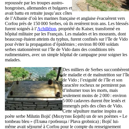
repoussée par les troupes austro-
hongroises, allemandes et bulgares et
avait battu en retraite jusqu’aux côtes
de l’Albanie d’où les marines française et anglaise évacuèrent vers
Corfou près de 150 000 Serbes, où ils restèrent trois ans. Les blessés
furent soignés à l’
Achilléion
, propriété du Kaiser, transformé en
hôpital militaire par les Français. Les malades et les mourants, dont
beaucoup étaient atteints du typhus, furent confinés sur l’île de Vido
pour éviter la propagation d’épidémies ; environ 80 000 soldats
serbes stationnèrent sur l’île de Vido dans des conditions très
rudimentaires, avec un simple hôpital de campagne pour soigner les
malades.
Des milliers de Serbes succombèrent
de maladie et de malnutrition sur l’îl
de Vido ; l’exiguïté de l’île et son
caractère rocheux ne permirent pas
d’inhumer tous les morts, mais
seulement moins de 2 000 : environ
5 000 cadavres durent être lestés et
immergés près des côtes de Vido.
Cette sépulture marine inspira au
poète serbe
Milutin Bojić
(
Милутин Бојић
) un de ses poèmes «
Le
tombeau bleu
» (
Плава гробница
/
Plava grobnica
) ;
Bojić
lui-
même avait séjourné à Corfou pour le compte du renseignement