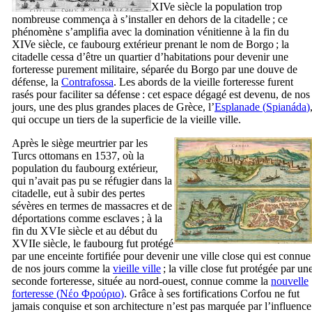
XIVe
siècle la population trop
nombreuse commença à s’installer en dehors de la citadelle ; ce
phénomène s’amplifia avec la domination vénitienne à la fin du
XIVe
siècle, ce faubourg extérieur prenant le nom de
Borgo
; la
citadelle cessa d’être un quartier d’habitations pour devenir une
forteresse purement militaire, séparée du
Borgo
par une douve de
défense, la
Contrafossa
. Les abords de la vieille forteresse furent
rasés pour faciliter sa défense : cet espace dégagé est devenu, de nos
jours, une des plus grandes places de Grèce, l’
Esplanade (
Spianáda
)
qui occupe un tiers de la superficie de la vieille ville.
Après le siège meurtrier par les
Turcs ottomans en 1537, où la
population du faubourg extérieur,
qui n’avait pas pu se réfugier dans la
citadelle, eut à subir des pertes
sévères en termes de massacres et de
déportations comme esclaves ; à la
fin du
XVIe
siècle et au début du
XVIIe
siècle, le faubourg fut protégé
par une enceinte fortifiée pour devenir une ville close qui est connue
de nos jours comme la
vieille ville
; la ville close fut protégée par un
seconde forteresse, située au nord-ouest, connue comme la
nouvelle
forteresse (
Νέο Φρούριο
)
. Grâce à ses fortifications Corfou ne fut
jamais conquise et son architecture n’est pas marquée par l’influence