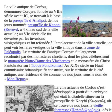
La ville antique de Corfou,
dénommée Corcyre, fondée au
VIIIe
siècle avant JC, se trouvait à la base
de la
presqu’île d’Analipsi
, de nos
jours nommée
presqu’île de Kanoni
(
Κανόνι
)
, à 4 km au sud de la ville
actuelle ; au
VIe
siècle elle fut
dévastée par les invasions
wisigothiques et fut refondée à l’emplacement de la ville actuelle ; o
peut voir les rares vestiges de la ville antique dans la
zone de
Paléopolis
. Le territoire de l’antique Corcyre fut largement
recolonisé par des monastères chrétiens, dont les plus célèbres sont
le
monastère Notre-Dame des Vlachernes
et le monastère du Christ
Pantokrator sur l’
îlot de Pondikonissi
. Au
XIXe
siècle un Haut-
commissaire britannique fit construire, sur le territoire de la cité
antique, une résidence d’été connue, de nos jours, sous le nom de
«
Mon Repos
».
La ville actuelle de Corfou s’est
développée à partir d’un embryon
qui était la citadelle située sur la
presqu’île de
Koryfó
(
Κωρυφώ
), où
se trouve de nos jours la
vieille
forteresse (
Παλαιό Φρούριο
)
; dès le