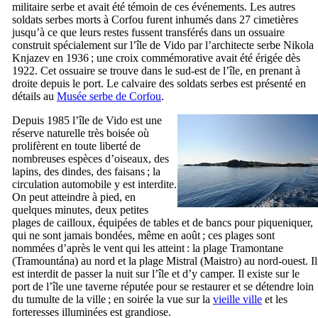
militaire serbe et avait été témoin de ces événements. Les autres
soldats serbes morts à Corfou furent inhumés dans 27 cimetières
jusqu’à ce que leurs restes fussent transférés dans un ossuaire
construit spécialement sur l’île de Vido par l’architecte serbe
Nikola
Knjazev
en 1936 ; une croix commémorative avait été érigée dès
1922. Cet ossuaire se trouve dans le sud-est de l’île, en prenant à
droite depuis le port. Le calvaire des soldats serbes est présenté en
détails au
Musée serbe de Corfou
.
Depuis 1985 l’île de Vido est une
réserve naturelle très boisée où
prolifèrent en toute liberté de
nombreuses espèces d’oiseaux, des
lapins, des dindes, des faisans ; la
circulation automobile y est interdite.
On peut atteindre à pied, en
quelques minutes, deux petites
plages de cailloux, équipées de tables et de bancs pour piqueniquer,
qui ne sont jamais bondées, même en août ; ces plages sont
nommées d’après le vent qui les atteint : la plage Tramontane
(
Tramountána
) au nord et la plage Mistral (
Maistro
) au nord-ouest. Il
est interdit de passer la nuit sur l’île et d’y camper. Il existe sur le
port de l’île une taverne réputée pour se restaurer et se détendre loin
du tumulte de la ville ; en soirée la vue sur la
vieille ville
et les
forteresses illuminées est grandiose.