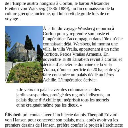
de l’Empire austro-hongrois à Corfou, le baron
Alexander
Freiherr von Warsberg
(1836-1889), un fin connaisseur de la
culture grecque ancienne, qui lui servit de guide lors de ce
voyage.
À la fin du voyage
Warsberg
retourna à
Corfou pour y reprendre son poste et
l’impératrice l’accompagna dans l’île qu’elle
connaissait déjà.
Warsberg
lui montra une
villa, la villa
Vraila
, appartenant à un riche
Corfiote,
Petros Vrailas Armenis
. En
novembre 1888 Élisabeth revint à Corfou et
décida d’acheter le domaine de la villa
Vraina
, d’une superficie de 20 ha, et de s’y
faire construire un palais dédié au héros
Achille. L’impératrice écrivit :
« Je veux un palais avec des colonnades et des
jardins suspendus, protégé des regards indiscrets, un
palais digne d’Achille qui méprisait tous les mortels
et ne craignait même pas les dieux. »
Élisabeth prit contact avec l’architecte danois
Theophil Edvard
von Hansen
pour concevoir son palais, mais, après avoir vu les
premiers dessins de
Hansen
, préféra confier le projet à l’architecte