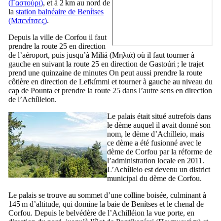
(
Γαστούρι
)
, et à 2 km au nord de
la
station balnéaire de
Benítses
(
Μπενίτσες
)
.
Depuis la ville de Corfou il faut
prendre la route 25 en direction
de l’aéroport, puis jusqu’à
Miliá
(
Μηλιά
) où il faut tourner à
gauche en suivant la route 25 en direction de
Gastoúri
; le trajet
prend une quinzaine de minutes On peut aussi prendre la route
côtière en direction de
Lefkímmi
et tourner à gauche au niveau du
cap de
Pounta
et prendre la route 25 dans l’autre sens en direction
de l’
Achílleion
.
Le palais était situé autrefois dans
le dème auquel il avait donné son
nom, le dème d’
Achílleio
, mais
ce dème a été fusionné avec le
dème de Corfou par la réforme de
l’administration locale en 2011.
L’
Achílleio
est devenu un district
municipal du dème de Corfou.
Le palais se trouve au sommet d’une colline boisée, culminant à
145 m d’altitude, qui domine la baie de
Benítses
et le chenal de
Corfou. Depuis le belvédère de l’Achilléion la vue porte, en