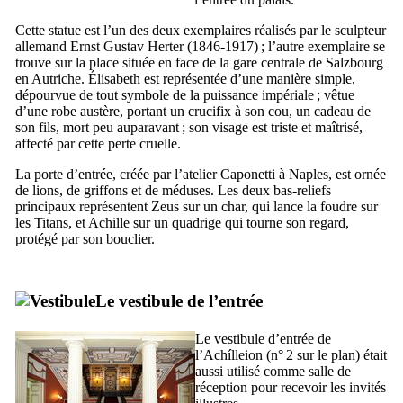
Cette statue est l’un des deux exemplaires réalisés par le sculpteur
allemand
Ernst Gustav Herter
(1846-1917) ; l’autre exemplaire se
trouve sur la place située en face de la gare centrale de Salzbourg
en Autriche. Élisabeth est représentée d’une manière simple,
dépourvue de tout symbole de la puissance impériale ; vêtue
d’une robe austère, portant un crucifix à son cou, un cadeau de
son fils, mort peu auparavant ; son visage est triste et maîtrisé,
affecté par cette perte cruelle.
La porte d’entrée, créée par l’atelier
Caponetti
à Naples, est ornée
de lions, de griffons et de méduses. Les deux bas-reliefs
principaux représentent Zeus sur un char, qui lance la foudre sur
les Titans, et Achille sur un quadrige qui tourne son regard,
protégé par son bouclier.
Le vestibule de l’entrée
Le vestibule d’entrée de
l’
Achílleion
(n° 2 sur le plan) était
aussi utilisé comme salle de
réception pour recevoir les invités