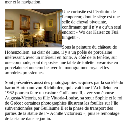
mer et la navigation.
Une curiosité est l’écritoire de
l’empereur, dont le siège est une
selle de cheval pivotante,
confirmant qu’il n’y a qu’un seul
endroit «
Wo der Kaiser zu Fuß
hingeht
».
Sous la peinture du château de
Hohenzollern
, au clair de lune, il y a un poêle de porcelaine
intéressant, avec un intérieur en fonte. À côté de la fenêtre, sur
une commode, sont disposées une table de toilette bavaroise en
porcelaine et une cruche avec le monogramme royal et les
armoiries prussiennes.
Sont présentées aussi des photographies acquises par la société du
baron
Hartmann von Richthofen
, qui avait loué l’
Achílleion
en
1962 pour en faire un casino : Guillaume
II
, avec son épouse
Augusta-Victoria, sa fille Vittoria-Louise, sa sœur Sophie et le roi
de Grèce ; certaines photographies illustrent les fouilles sur l’île
subventionnées par Guillaume
II
et la phase de transport des
parties de la statue de l’«
Achille victorieux
», puis le remontage
de la statue dans le jardin.