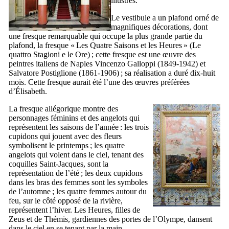
illustres.
Le vestibule a un plafond orné de
magnifiques décorations, dont
une fresque remarquable qui occupe la plus grande partie du
plafond, la fresque «
Les Quatre Saisons et les Heures
» (
Le
quattro Stagioni e le Ore
) ; cette fresque est une œuvre des
peintres italiens de Naples
Vincenzo Galloppi
(1849-1942) et
Salvatore Postiglione
(1861-1906) ; sa réalisation a duré dix-huit
mois. Cette fresque aurait été l’une des œuvres préférées
d’Élisabeth.
La fresque allégorique montre des
personnages féminins et des angelots qui
représentent les saisons de l’année : les trois
cupidons qui jouent avec des fleurs
symbolisent le printemps ; les quatre
angelots qui volent dans le ciel, tenant des
coquilles Saint-Jacques, sont la
représentation de l’été ; les deux cupidons
dans les bras des femmes sont les symboles
de l’automne ; les quatre femmes autour du
feu, sur le côté opposé de la rivière,
représentent l’hiver. Les Heures, filles de
Zeus et de Thémis, gardiennes des portes de l’Olympe, dansent
dans le ciel en se tenant par la main.