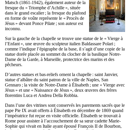
Matsch
(1861-1942), également auteur de la
fresque du «
Triomphe d’Achille
», située
dans le grand escalier ; la fresque du plafond
en forme de voûte représente le «
Procès de
Jésus
» devant Ponce Pilate ; son auteur est
inconnu.
Sur la gauche de la chapelle se trouve une statue de le «
Vierge à
l’Enfant
», une œuvre du sculpteur italien
Baldassare Polari
;
comme l’indique l’épigraphe de la base, il s’agit d’une copie de la
statue dorée placée au sommet du clocher de la basilique
Notre-
Dame de la Garde
, à Marseille, protectrice des marins et des
pêcheurs.
D’autres statues et bas-reliefs ornent la chapelle : saint Janvier,
statue d’albâtre du saint patron de la ville de Naples,
San
Gennaro
; la visite de Notre-Dame à Élisabeth ; une «
Vierge avec
Jésus
» et une «
Naissance de Jésus
», deux œuvres des frères
florentins
Luca
et
Andrea Della Robbia
.
Dans l’une des vitrines sont conservés les parements sacrés que le
pape Pie
IX
avait offerts à Élisabeth en décembre de 1869 quand
l’impératrice fut reçue en visite officielle. Élisabeth se trouvait à
Rome pour assister à l’accouchement de sa sœur cadette Marie-
Sophie qui vivait en Italie ayant épousé François
II
de Bourbon,