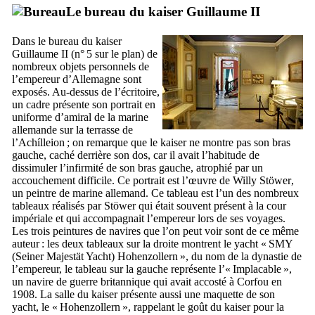
Le bureau du kaiser Guillaume
II
Dans le bureau du kaiser
Guillaume
II
(n° 5 sur le plan) de
nombreux objets personnels de
l’empereur d’Allemagne sont
exposés. Au-dessus de l’écritoire,
un cadre présente son portrait en
uniforme d’amiral de la marine
allemande sur la terrasse de
l’
Achílleion
; on remarque que le kaiser ne montre pas son bras
gauche, caché derrière son dos, car il avait l’habitude de
dissimuler l’infirmité de son bras gauche, atrophié par un
accouchement difficile. Ce portrait est l’œuvre de
Willy Stöwer
,
un peintre de marine allemand. Ce tableau est l’un des nombreux
tableaux réalisés par
Stöwer
qui était souvent présent à la cour
impériale et qui accompagnait l’empereur lors de ses voyages.
Les trois peintures de navires que l’on peut voir sont de ce même
auteur : les deux tableaux sur la droite montrent le yacht «
SMY
(Seiner Majestät Yacht) Hohenzollern
», du nom de la dynastie de
l’empereur, le tableau sur la gauche représente l’«
Implacable
»,
un navire de guerre britannique qui avait accosté à Corfou en
1908. La salle du kaiser présente aussi une maquette de son
yacht, le «
Hohenzollern
», rappelant le goût du kaiser pour la