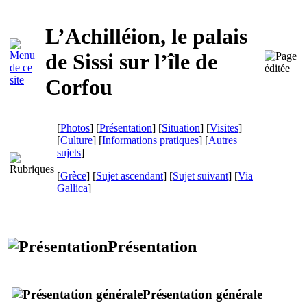
L’Achilléion, le palais
de Sissi sur l’île de
Corfou
[
Photos
] [
Présentation
] [
Situation
] [
Visites
]
[
Culture
] [
Informations pratiques
] [
Autres
sujets
]
[
Grèce
] [
Sujet ascendant
] [
Sujet suivant
]
[
Via
Gallica
]
Présentation
Présentation générale