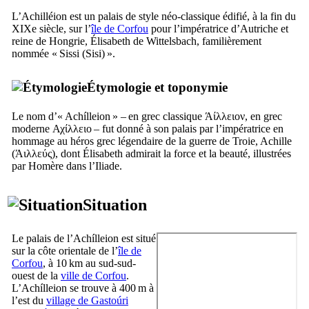
L’Achilléion est un palais de style néo-classique édifié, à la fin du
XIXe
siècle, sur l’
île de Corfou
pour l’impératrice d’Autriche et
reine de Hongrie, Élisabeth de
Wittelsbach
, familièrement
nommée « Sissi (
Sisi
) ».
Étymologie et toponymie
Le nom d’«
Achílleion
» – en grec classique
Άίλλειον
, en grec
moderne
Αχίλλειο
– fut donné à son palais par l’impératrice en
hommage au héros grec légendaire de la guerre de Troie, Achille
(
Άιλλεύς
), dont Élisabeth admirait la force et la beauté, illustrées
par Homère dans l’Iliade.
Situation
Le palais de l’
Achílleion
est situé
sur la côte orientale de l’
île de
Corfou
, à 10 km au sud-sud-
ouest de la
ville de Corfou
.
L’
Achílleion
se trouve à 400 m à
l’est du
village de
Gastoúri