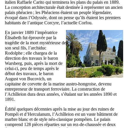
italien
Raffaele Carito
qui terminera les plans du palais en 1889.
La conception architecturale était destinée à représenter un ancien
palais phéacien ; les Phéaciens étaient un peuple légendaire,
évoqué dans l’Odyssée, dont on pense qu’ils étaient les premiers
habitants de l’antique Corcyre, l’actuelle Corfou.
En janvier 1889 l’impératrice
Élisabeth fut éprouvée par la
tragédie de la mort mystérieuse de
son seul fils, l’archiduc
Rodolphe ; elle chargea de la
direction des travaux le baron
Warsberg
, puis, après la mort de
celui-ci, peu de temps après le
début des travaux, le baron
August von Bucovich
, un
capitaine de corvette de la marine austro-hongroise, devenu
entrepreneur de transport ferroviaire. La construction de
l’
Achílleion
dura deux années, s’étalant sur les années 1890 et
1891.
Édifié quelques décennies après la mise au jour des ruines de
Pompéi et d’Herculanum, l’
Achílleion
est un vaste bâtiment de
marbre blanc et de style néo-classique pompéien. Le palais
comprend 128 pièces réparties sur un rez-de-chaussée et deux