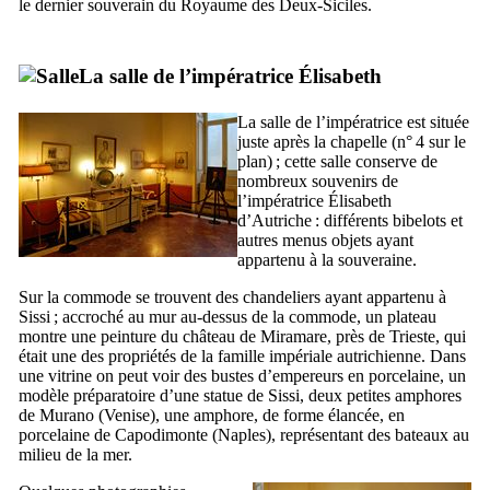
le dernier souverain du Royaume des Deux-Siciles.
La salle de l’impératrice Élisabeth
La salle de l’impératrice est située
juste après la chapelle (n° 4 sur le
plan) ; cette salle conserve de
nombreux souvenirs de
l’impératrice Élisabeth
d’Autriche : différents bibelots et
autres menus objets ayant
appartenu à la souveraine.
Sur la commode se trouvent des chandeliers ayant appartenu à
Sissi ; accroché au mur au-dessus de la commode, un plateau
montre une peinture du château de
Miramare
, près de Trieste, qui
était une des propriétés de la famille impériale autrichienne. Dans
une vitrine on peut voir des bustes d’empereurs en porcelaine, un
modèle préparatoire d’une statue de Sissi, deux petites amphores
de
Murano
(Venise), une amphore, de forme élancée, en
porcelaine de
Capodimonte
(Naples), représentant des bateaux au
milieu de la mer.