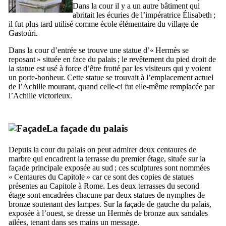
Dans la cour il y a un autre bâtiment qui
abritait les écuries de l’impératrice Élisabeth ;
il fut plus tard utilisé comme école élémentaire du village de
Gastoúri
.
Dans la cour d’entrée se trouve une statue d’«
Hermès se
reposant
» située en face du palais ; le revêtement du pied droit de
la statue est usé à force d’être frotté par les visiteurs qui y voient
un porte-bonheur. Cette statue se trouvait à l’emplacement actuel
de l’Achille mourant, quand celle-ci fut elle-même remplacée par
l’Achille victorieux.
La façade du palais
Depuis la cour du palais on peut admirer deux centaures de
marbre qui encadrent la terrasse du premier étage, située sur la
façade principale exposée au sud ; ces sculptures sont nommées
«
Centaures du Capitole
» car ce sont des copies de statues
présentes au Capitole à Rome. Les deux terrasses du second
étage sont encadrées chacune par deux statues de nymphes de
bronze soutenant des lampes. Sur la façade de gauche du palais,
exposée à l’ouest, se dresse un Hermès de bronze aux sandales
ailées, tenant dans ses mains un message.