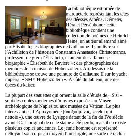
La bibliothèque est ornée de
marqueterie représentant les têtes
des déesses Athéna, Déméter,
Héra et Perséphone ; cette
bibliothèque contient une
collection de poèmes de
Heinrich
Heine
, un auteur allemand aimé
par Élisabeth ; les biographies de Guillaume
II
; un livre sur
l’
Achílleion
de l’historien
Constantin Anastasios Christomanos
,
professeur de grec d’Élisabeth, et auteur de sa fameuse
biographie «
Élisabeth de Bavière
» ; des photographies des
membres de la maison de
Hohenzollern
. Au-dessus de la
bibliothèque se trouve une peinture de Guillaume
II
sur le yacht
impérial «
SMY Hohenzollern
». À côté du tableau, une des
épées du kaiser.
La plupart des statuettes qui ornent la salle d’étude de «
Sisi
»
sont des copies modernes d’œuvres exposées au Musée
archéologique de Naples ou aux musées du Vatican. Le plus
intéressant est l’Apoxyomène (
άποξυόμενος
, « celui qui
nettoie »), une œuvre de Lysippe datant de la fin du
IVe
siècle
avant JC. L’original de cette statue a été perdu, mais il en existe
plusieurs copies anciennes. Le jeune homme est représenté
nettoyant son corps au moyen d’un strigile, une sorte de racloir