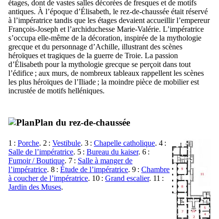
étages, dont de vastes salles décorées de fresques et de motifs
antiques. À l’époque d’Élisabeth, le rez-de-chaussée était réservé
à l’impératrice tandis que les étages devaient accueillir l’empereur
François-Joseph et l’archiduchesse Marie-Valérie. L’impératrice
s’occupa elle-même de la décoration, inspirée de la mythologie
grecque et du personnage d’Achille, illustrant des scènes
héroïques et tragiques de la guerre de Troie. La passion
d’Élisabeth pour la mythologie grecque se perçoit dans tout
l’édifice ; aux murs, de nombreux tableaux rappellent les scènes
les plus héroïques de l’Iliade ; la moindre pièce de mobilier est
incrustée de motifs helléniques.
Plan du rez-de-chaussée
1 :
Porche
. 2 :
Vestibule
. 3 :
Chapelle catholique
. 4 :
Salle de l’impératrice
. 5 :
Bureau du kaiser
. 6 :
Fumoir / Boutique
. 7 :
Salle à manger de
l’impératrice
. 8 :
Étude de l’impératrice
. 9 :
Chambre
à coucher de l’impératrice
. 10 :
Grand escalier
. 11 :
Jardin des Muses
.