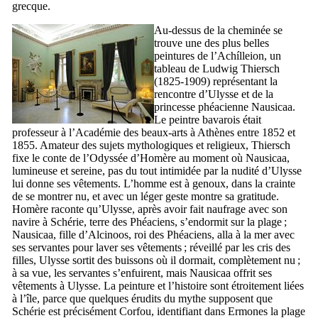
grecque.
Au-dessus de la cheminée se
trouve une des plus belles
peintures de l’
Achílleion
, un
tableau de
Ludwig Thiersch
(1825-1909) représentant la
rencontre d’Ulysse et de la
princesse phéacienne Nausicaa.
Le peintre bavarois était
professeur à l’Académie des beaux-arts à Athènes entre 1852 et
1855. Amateur des sujets mythologiques et religieux,
Thiersch
fixe le conte de l’Odyssée d’Homère au moment où Nausicaa,
lumineuse et sereine, pas du tout intimidée par la nudité d’Ulysse
lui donne ses vêtements. L’homme est à genoux, dans la crainte
de se montrer nu, et avec un léger geste montre sa gratitude.
Homère raconte qu’Ulysse, après avoir fait naufrage avec son
navire à Schérie, terre des Phéaciens, s’endormit sur la plage ;
Nausicaa, fille d’Alcinoos, roi des Phéaciens, alla à la mer avec
ses servantes pour laver ses vêtements ; réveillé par les cris des
filles, Ulysse sortit des buissons où il dormait, complètement nu ;
à sa vue, les servantes s’enfuirent, mais Nausicaa offrit ses
vêtements à Ulysse. La peinture et l’histoire sont étroitement liées
à l’île, parce que quelques érudits du mythe supposent que
Schérie est précisément Corfou, identifiant dans
Ermones
la plage