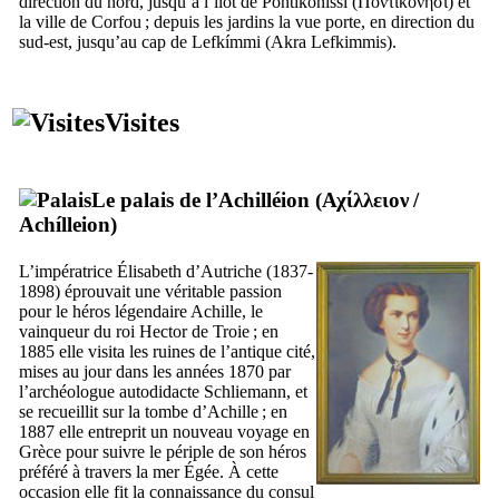
direction du nord, jusqu’à l’îlot de
Pontikoníssi
(
Ποντικονήσι
) et
la ville de Corfou ; depuis les jardins la vue porte, en direction du
sud-est, jusqu’au cap de
Lefkímmi
(
Akra Lefkimmis
).
Visites
Le palais de l’Achilléion (
Αχίλλειον
/
Achílleion
)
L’impératrice Élisabeth d’Autriche (1837-
1898) éprouvait une véritable passion
pour le héros légendaire Achille, le
vainqueur du roi Hector de Troie ; en
1885 elle visita les ruines de l’antique cité,
mises au jour dans les années 1870 par
l’archéologue autodidacte
Schliemann
, et
se recueillit sur la tombe d’Achille ; en
1887 elle entreprit un nouveau voyage en
Grèce pour suivre le périple de son héros
préféré à travers la mer Égée. À cette
occasion elle fit la connaissance du consul