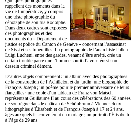
Quelques photographies
rappellent des moments dans la
vie de l’impératrice, y compris
une triste photographie du
cénotaphe de son fils Rodolphe.
Dans deux cadres sont exposées
des photographies et des
documents du «
Département de
justice et police du Canton de Genève
» concernant l’assassinat
de Sissi et ses funérailles. La photographie de l’anarchiste italien
Luigi Lucheni
, entre des gardes, venant d’être arrêté, crée un
certain trouble parce que l’homme sourit d’avoir réussi son
dessein criminel dément.
D’autres objets comprennent : un album avec des photographies
de la construction de l’
Achílleion
et du jardin, une biographie de
François-Joseph ; un poème pour le premier anniversaire de leurs
fiançailles ; une copie d’un tableau de
Franz von Matsch
représentant Guillaume
II
au cours des célébrations des 60 années
de son règne dans le château de
Schönbrunn
à Vienne ; deux
lithographies d’Élisabeth et de François-Joseph à 17 et 24 ans,
âges auxquels ils convolèrent en mariage ; un portrait d’Élisabeth
à l’âge de 29 ans.