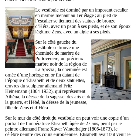
Le vestibule est dominé par un imposant escalier
en marbre menant au 1er étage ; au pied de
l’escalier se tiennent des statues de bronze
d’Héra, avec un paon à ses pieds, et de son époux
légitime Zeus, avec un aigle à ses pieds.
Sur le côté gauche du
vestibule se trouve une
cheminée de marbre de
Portovenere
, un précieux
marbre noir de la région de
La Spezia
; la cheminée est
ornée d’une horloge en or fin datant de
l’époque d’Élisabeth et de deux statuettes,
œuvres du sculpteur allemand
Fritz
Heinemann
(1864-1932), qui représentent
Athéna, la déesse de la sagesse, des arts et de
la guerre, et Hébé, la déesse de la jeunesse,
fille de Zeus et d’Héra.
Sur le mur du côté droit du vestibule on peut voir une copie d’un
portrait de l’impératrice Élisabeth âgée de 27 ans, peint par le
peintre allemand
Franz Xaver Winterhalter
(1805-1873), le
célèbre peintre des cours européennes. Élisabeth avait fait venir le