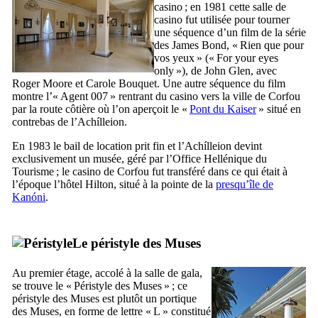
casino ; en 1981 cette salle de
casino fut utilisée pour tourner
une séquence d’un film de la série
des
James Bond
, «
Rien que pour
vos yeux
» («
For your eyes
only
»), de
John Glen
, avec
Roger Moore
et
Carole Bouquet
. Une autre séquence du film
montre l’« Agent 007 » rentrant du casino vers la ville de Corfou
par la route côtière où l’on aperçoit le «
Pont du Kaiser
» situé en
contrebas de l’
Achílleion
.
En 1983 le bail de location prit fin et l’
Achílleion
devint
exclusivement un musée, géré par l’Office Hellénique du
Tourisme ; le casino de Corfou fut transféré dans ce qui était à
l’époque l’hôtel
Hilton
, situé à la pointe de la
presqu’île de
Kanóni
.
Le péristyle des Muses
Au premier étage, accolé à la salle de gala,
se trouve le «
Péristyle des Muses
» ; ce
péristyle des Muses est plutôt un portique
des Muses, en forme de lettre « L » constitué