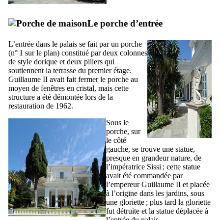
Le porche d’entrée
L’entrée dans le palais se fait par un porche
(n° 1 sur le plan) constitué par deux colonnes
de style dorique et deux piliers qui
soutiennent la terrasse du premier étage.
Guillaume
II
avait fait fermer le porche au
moyen de fenêtres en cristal, mais cette
structure a été démontée lors de la
restauration de 1962.
Sous le
porche, sur
le côté
gauche, se trouve une statue,
presque en grandeur nature, de
l’impératrice Sissi ; cette statue
avait été commandée par
l’empereur Guillaume
II
et placée
à l’origine dans les jardins, sous
une gloriette ; plus tard la gloriette
fut détruite et la statue déplacée à
l’entrée du palais.