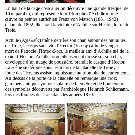
En haut de la cage d’escalier on découvre une grande fresque, de
10 m par 4 m, qui représente le «
Triomphe d’Achille
», une
œuvre du peintre autrichien
Franz von Matsch
(1861-1942)
datant de 1892, illustrant la victoire d’Achille sur Hector, le roi de
Troie.
Achille (
Άχιλλεύς
) traîne derrière son char, autour des murailles
de Troie, le corps sans vie d’Hector (
Έκτωρ
) afin de venger la
mort de Patrocle (
Πάτροκλος
), le meilleur ami d’Achille tué de la
main d’Hector ; Achille, orgueilleusement dressé sur son char,
enveloppé d’un nuage de poussière, brandit le casque d’Hector.
La scène se déroule sous les murs de la citadelle de Troie ; la
foule des Troyens assiste impuissante au triomphe de leur ennemi.
Au-dessus de la porte de la citadelle on remarque une croix
gammée, antique symbole solaire de bien-être et de bonheur, un
des symboles découverts par l’archéologue
Heinrich Schliemann
,
lors des fouilles de Troie dans les années 1870.