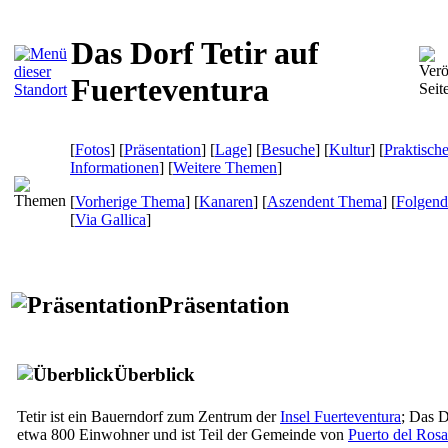
Das Dorf Tetir auf
Fuerteventura
[
Fotos
] [
Präsentation
] [
Lage
] [
Besuche
] [
Kultur
] [
Praktisch
Informationen
] [
Weitere Themen
]
[
Vorherige Thema
] [
Kanaren
] [
Aszendent Thema
] [
Folgen
[
Via Gallica
]
Präsentation
Überblick
Tetir
ist ein Bauerndorf zum Zentrum der
Insel
Fuerteventura
; Das D
etwa 800 Einwohner und ist Teil der Gemeinde von
Puerto del Rosa