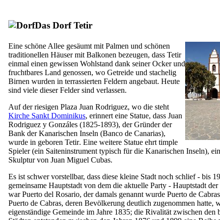
Das Dorf
Tetir
Eine schöne Allee gesäumt mit Palmen und schönen
traditionellen Häuser mit Balkonen bezeugen, dass
Tetir
einmal einen gewissen Wohlstand dank seiner Ocker und
fruchtbares Land genossen, wo Getreide und stachelig
Birnen wurden in terrassierten Feldern angebaut. Heute
sind viele dieser Felder sind verlassen.
Auf der riesigen
Plaza Juan Rodriguez
, wo die steht
Kirche Sankt Dominikus
, erinnert eine Statue, dass
Juan
Rodriguez y Gonzáles
(1825-1893), der Gründer der
Bank der Kanarischen Inseln (
Banco de Canarias
),
wurde in geboren
Tetir
. Eine weitere Statue ehrt timple
Spieler (ein Saiteninstrument typisch für die Kanarischen Inseln), ei
Skulptur von
Juan Miguel Cubas
.
Es ist schwer vorstellbar, dass diese kleine Stadt noch schlief - bis 1
gemeinsame Hauptstadt von dem die aktuelle Party - Hauptstadt der 
war
Puerto del Rosario
, der damals genannt wurde
Puerto de Cabras
Puerto de Cabras
, deren Bevölkerung deutlich zugenommen hatte, 
eigenständige Gemeinde im Jahre 1835; die Rivalität zwischen den 