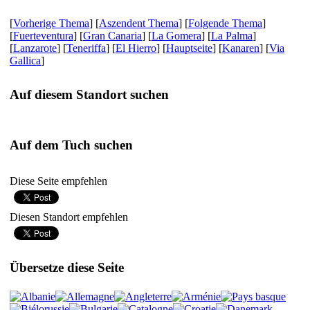
[
Vorherige Thema
] [
Aszendent Thema
] [
Folgende Thema
]
[
Fuerteventura
] [
Gran Canaria
] [
La Gomera
] [
La Palma
]
[
Lanzarote
] [
Teneriffa
] [
El Hierro
] [
Hauptseite
] [
Kanaren
] [
Via
Gallica
]
Auf diesem Standort suchen
Auf dem Tuch suchen
Diese Seite empfehlen
Diesen Standort empfehlen
Übersetze diese Seite