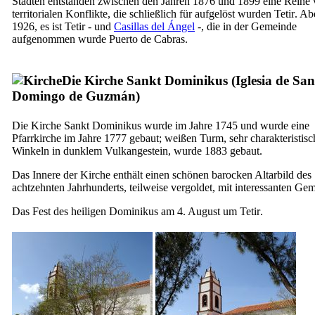
Städten entstanden zwischen den Jahren 1876 und 1899 eine Reihe
territorialen Konflikte, die schließlich für aufgelöst wurden
Tetir
. Ab
1926, es ist
Tetir
- und
Casillas del Ángel
-, die in der Gemeinde
aufgenommen wurde
Puerto de Cabras
.
Die Kirche Sankt Dominikus (
Iglesia de San
Domingo de Guzmán
)
Die Kirche Sankt Dominikus wurde im Jahre 1745 und wurde eine
Pfarrkirche im Jahre 1777 gebaut; weißen Turm, sehr charakteristisc
Winkeln in dunklem Vulkangestein, wurde 1883 gebaut.
Das Innere der Kirche enthält einen schönen barocken Altarbild des
achtzehnten Jahrhunderts, teilweise vergoldet, mit interessanten Ge
Das Fest des heiligen Dominikus am 4. August um
Tetir
.