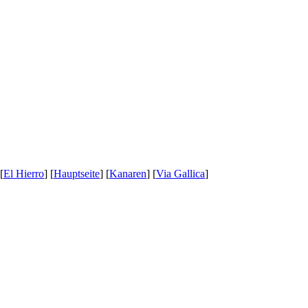
 [
El Hierro
] [
Hauptseite
] [
Kanaren
] [
Via Gallica
]