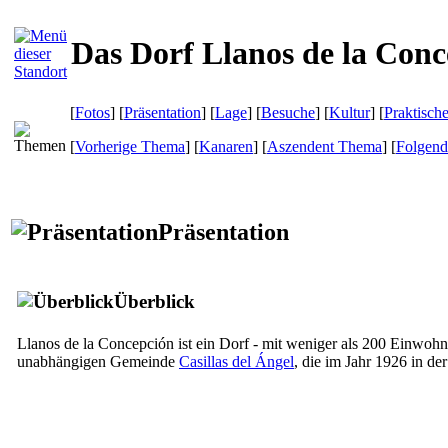
Das Dorf Llanos de la Conc
[
Fotos
] [
Präsentation
] [
Lage
] [
Besuche
] [
Kultur
] [
Praktisch
[
Vorherige Thema
] [
Kanaren
] [
Aszendent Thema
] [
Folgen
Präsentation
Überblick
Llanos de la Concepción
ist ein Dorf - mit weniger als 200 Einwohn
unabhängigen Gemeinde
Casillas del Ángel
, die im Jahr 1926 in d