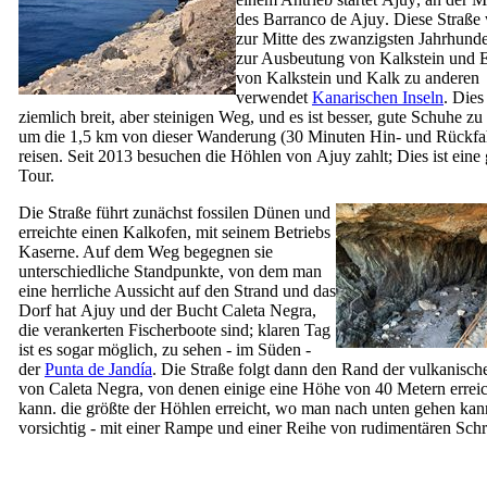
des
Barranco de Ajuy
. Diese Straße
zur Mitte des zwanzigsten Jahrhunde
zur Ausbeutung von Kalkstein und 
von Kalkstein und Kalk zu anderen
verwendet
Kanarischen Inseln
. Dies 
ziemlich breit, aber steinigen Weg, und es ist besser, gute Schuhe zu
um die 1,5 km von dieser Wanderung (30 Minuten Hin- und Rückfah
reisen. Seit 2013 besuchen die Höhlen von
Ajuy
zahlt; Dies ist eine
Tour.
Die Straße führt zunächst fossilen Dünen und
erreichte einen Kalkofen, mit seinem Betriebs
Kaserne. Auf dem Weg begegnen sie
unterschiedliche Standpunkte, von dem man
eine herrliche Aussicht auf den Strand und das
Dorf hat
Ajuy
und der Bucht
Caleta Negra
,
die verankerten Fischerboote sind; klaren Tag
ist es sogar möglich, zu sehen - im Süden -
der
Punta de Jandía
. Die Straße folgt dann den Rand der vulkanisch
von
Caleta Negra
, von denen einige eine Höhe von 40 Metern errei
kann. die größte der Höhlen erreicht, wo man nach unten gehen kan
vorsichtig - mit einer Rampe und einer Reihe von rudimentären Schri