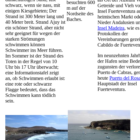
besuchten 600
schwarz, wenn sie nass, mit
Getreide und Vieh vo
m auf der
einigen Kiesgebieten; Der
Insel
Fuerteventura
au
Nordseite des
Strand ist 300 Meter lang und
heimischen Markt od
Baches.
40 Meter breit. Strand
Ajuy
ist
Nieder Andalusien un
ein schöner Strand, aber nicht
Insel Madeira
, wie es
sehr geeignet für wegen der
Protokollen der
starken Strömungen
Vereinbarungen gezei
schwimmen können
Cabildo de Fuerteven
Schwimmer ins Meer führen.
Im neunzehnten Jahrh
Im Sommer ist der Strand des
der Hafen seine Bed
Toten in der Regel von 10
zugunsten der verlor
Uhr bis 17 Uhr überwacht;
Puerto de Cabras
, ge
eine Informationstafel zeigt
heute
Puerto del Rosa
an, ob Schwimmen erlaubt ist:
Hauptstadt der Insel
eine rote oder schwarze
Fuerteventura
.
Flagge bedeutet, dass das
Schwimmen kann tödlich
sein.