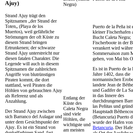
Ajuy
)
Negra
)
Strand
Ajuy
trägt den
Spitznamen „der Strand der
Toten„ (
Playa de los
Puerto de la Peña
ist 
Muertos
), weil gefährliche
kleiner Fischerhafen 
Strömungen der oft Küste zu
Bucht
Caleta Negra
;
diesem Strand bringen
Fischerboote in der 
Ertrunkenen; der schwarze
verankert wird währe
Strand
Ajuy
unterstreicht nur
Sommersaison zum 
diesen fatalen Charakter. Die
gehen, von Mai bis O
Legende will auch in diesem
Es ist in
Puerto de la
Spitznamen die zahlreichen
Jahre 1402, dass die
Angriffe von blutrünstigen
normannischen Erobe
Piraten kommt, die dort
landete
Jean de Béth
stattfand, weil Piraten die
und
Gadifer de La Sa
Höhlen von gebrauchten
Ajuy
in das Innere des
als Referenz und als
Entlang der
durchdrungenen
Barr
Anzahlung.
Küste des
las Peñitas
und gründe
Caleta Negra
Der Strand
Ajuy
zwischen
Hauptstadt
Béthencou
sind viele
sich
Barranco del Aulagar
und
(
Betancuria
)
Puerto d
Höhlen, die
unter dem Gesichtspunkt der
wurde der Hafen von
wichtigste und
Ajuy
. Es ist ein Strand von
Betancuria
. Der Hafe
am meisten
dunkelfarbigen Sand, fast
als Ort der Ausfuhr 