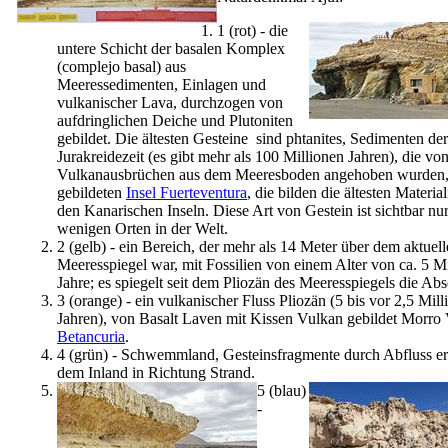
1 (rot) - die
untere Schicht der basalen Komplex
(
complejo basal
) aus
Meeressedimenten, Einlagen und
vulkanischer Lava, durchzogen von
aufdringlichen Deiche und Plutoniten
gebildet. Die ältesten Gesteine sind phtanites, Sedimenten der
Jurakreidezeit (es gibt mehr als 100 Millionen Jahren), die vo
Vulkanausbrüchen aus dem Meeresboden angehoben wurden, 
gebildeten
Insel
Fuerteventura
, die bilden die ältesten Materia
den Kanarischen Inseln. Diese Art von Gestein ist sichtbar nur
wenigen Orten in der Welt.
2 (gelb) - ein Bereich, der mehr als 14 Meter über dem aktuel
Meeresspiegel war, mit Fossilien von einem Alter von ca. 5 M
Jahre; es spiegelt seit dem Pliozän des Meeresspiegels die Ab
3 (orange) - ein vulkanischer Fluss Pliozän (5 bis vor 2,5 Mill
Jahren), von Basalt Laven mit Kissen Vulkan gebildet
Morro 
Betancuria
.
4 (grün) - Schwemmland, Gesteinsfragmente durch Abfluss er
dem Inland in Richtung Strand.
5 (blau)
-