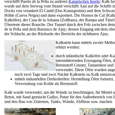
verschifft
Puerto de la Peña
zu anderen
Kanarischen Inseln
; Kalk her
wurde auf dem Seeweg vom Strand verschifft
Ajuí
auf die Schiffe i
Docks von verankert
El Cantil
(Das Kranzgesims) und dem Schwar
Höhle (
Cueva Negra
) und dann exportiert. Die
Hornos de Cal
(Kalk
Kalköfen), der
Casa de la Aduana
(Zollhaus), der
Rampa
und
Túnel
Überreste dieser Branche. Der Tunnel durch den Fels zwischen de
de la Peña
und dem
Barranco de Ajuy
; dessen Eingang mit dem ob
der Schlucht, an der Rückseite des Bereichs der sichtbaren
Ajuy
.
Kalkstein kann mittels zweier Meth
erhitzt werden:
durch inländische Kalköfen oder Ka
intermittierenden Erzeugung Öfen, di
Brennstoff Ginster, Tamarisken und 
verwendet. Diese Öfen wurden ang
noch zwei Tage und zwei Nächte Kalkstein zu Kalk umzuwa
mittels industriellen Drehrohröfen: Herstellung Öfen fortsetzt,
Verwendung von Kohle als Brennstoff.
Kalk wurde verwendet, um die Wände zu beschönigen, für Mörtel 
Beton, mit Sand gemischt Gullys, Putze für den Außenbereich von 
und den Bau von Zisternen, Tanks, Wände, Abflüsse usw. machen