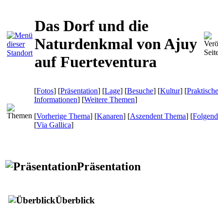
Das Dorf und die
Naturdenkmal von Ajuy
auf Fuerteventura
[
Fotos
] [
Präsentation
] [
Lage
] [
Besuche
] [
Kultur
] [
Praktisch
Informationen
] [
Weitere Themen
]
[
Vorherige Thema
] [
Kanaren
] [
Aszendent Thema
] [
Folgen
[
Via Gallica
]
Präsentation
Überblick