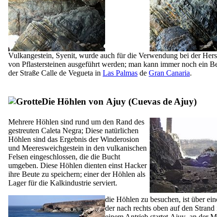
Vulkangestein, Syenit, wurde auch für die Verwendung bei der Hers
von Pflastersteinen ausgeführt werden; man kann immer noch ein Bei
der Straße
Calle de Vegueta
in
Las Palmas
de
Gran Canaria
.
Die Höhlen von
Ajuy
(
Cuevas de Ajuy
)
Mehrere Höhlen sind rund um den Rand des
gestreuten
Caleta Negra
; Diese natürlichen
Höhlen sind das Ergebnis der Winderosion
und Meeresweichgestein in den vulkanischen
Felsen eingeschlossen, die die Bucht
umgeben. Diese Höhlen dienten einst Hacker
ihre Beute zu speichern; einer der Höhlen als
Lager für die Kalkindustrie serviert.
die Höhlen zu besuchen, ist über ei
der nach rechts oben auf den Strand 
einem Antrieb startet
Ajuy
, an der 