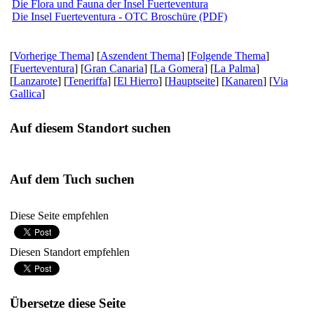
Die Flora und Fauna der Insel Fuerteventura
Die Insel Fuerteventura - OTC Broschüre (PDF)
[
Vorherige Thema
] [
Aszendent Thema
] [
Folgende Thema
]
[
Fuerteventura
] [
Gran Canaria
] [
La Gomera
] [
La Palma
]
[
Lanzarote
] [
Teneriffa
] [
El Hierro
] [
Hauptseite
] [
Kanaren
] [
Via
Gallica
]
Auf diesem Standort suchen
Auf dem Tuch suchen
Diese Seite empfehlen
Diesen Standort empfehlen
Übersetze diese Seite