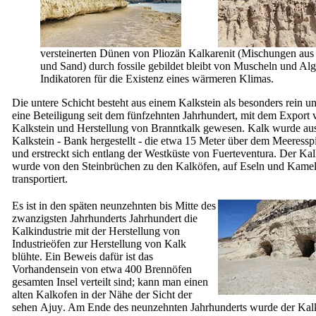
versteinerten Dünen von Pliozän Kalkarenit (Mischungen aus
und Sand) durch fossile gebildet bleibt von Muscheln und Alg
Indikatoren für die Existenz eines wärmeren Klimas.
Die untere Schicht besteht aus einem Kalkstein als besonders rein u
eine Beteiligung seit dem fünfzehnten Jahrhundert, mit dem Export 
Kalkstein und Herstellung von Branntkalk gewesen. Kalk wurde au
Kalkstein - Bank hergestellt - die etwa 15 Meter über dem Meeresspi
und erstreckt sich entlang der Westküste von
Fuerteventura
. Der Kal
wurde von den Steinbrüchen zu den Kalköfen, auf Eseln und Kame
transportiert.
Es ist in den späten neunzehnten bis Mitte des
zwanzigsten Jahrhunderts Jahrhundert die
Kalkindustrie mit der Herstellung von
Industrieöfen zur Herstellung von Kalk
blühte. Ein Beweis dafür ist das
Vorhandensein von etwa 400 Brennöfen
gesamten Insel verteilt sind; kann man einen
alten Kalkofen in der Nähe der Sicht der
sehen
Ajuy
. Am Ende des neunzehnten Jahrhunderts wurde der Kal