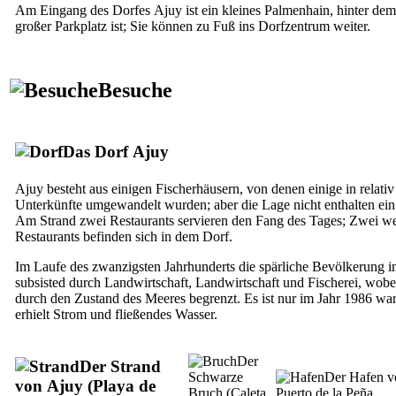
Am Eingang des Dorfes
Ajuy
ist ein kleines Palmenhain, hinter dem
großer Parkplatz ist; Sie können zu Fuß ins Dorfzentrum weiter.
Besuche
Das Dorf
Ajuy
Ajuy
besteht aus einigen Fischerhäusern, von denen einige in relativ
Unterkünfte umgewandelt wurden; aber die Lage nicht enthalten ein
Am Strand zwei Restaurants servieren den Fang des Tages; Zwei we
Restaurants befinden sich in dem Dorf.
Im Laufe des zwanzigsten Jahrhunderts die spärliche Bevölkerung 
subsisted durch Landwirtschaft, Landwirtschaft und Fischerei, wobei
durch den Zustand des Meeres begrenzt. Es ist nur im Jahr 1986 wa
erhielt Strom und fließendes Wasser.
Der
Der Strand
Schwarze
Der Hafen v
von
Ajuy
(
Playa de
Bruch (
Caleta
Puerto de la Peña