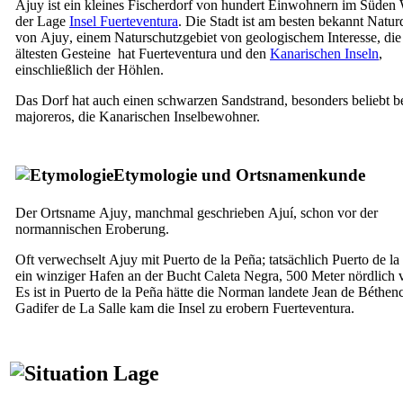
Ajuy
ist ein kleines Fischerdorf von hundert Einwohnern im Süden
der Lage
Insel
Fuerteventura
. Die Stadt ist am besten bekannt Natu
von
Ajuy
, einem Naturschutzgebiet von geologischem Interesse, die
ältesten Gesteine hat
Fuerteventura
und den
Kanarischen Inseln
,
einschließlich der Höhlen.
Das Dorf hat auch einen schwarzen Sandstrand, besonders beliebt b
majoreros
, die Kanarischen Inselbewohner.
Etymologie und Ortsnamenkunde
Der Ortsname
Ajuy
, manchmal geschrieben
Ajuí
, schon vor der
normannischen Eroberung.
Oft verwechselt
Ajuy
mit
Puerto de la Peña
; tatsächlich
Puerto de la
ein winziger Hafen an der Bucht
Caleta Negra
, 500 Meter nördlich
Es ist in
Puerto de la Peña
hätte die Norman landete
Jean de Béthen
Gadifer de La Salle
kam die Insel zu erobern
Fuerteventura
.
Lage