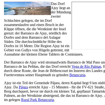
Das Dorf
Ajuy
liegt an
der Mündung
zweier
Schluchten gelegen, die im Dorf
zusammenlaufen und einen Bruch in der
Klippe öffnen, die die Westküste der Insel
grenzt: der
Barranco de Ajuy
, nördlich des
Dorfes und dem
Barranco del Aulagar
Süden. Die durchschnittliche Höhe des
Dorfes ist 16 Meter. Die Region
Ajuy
ist ein
Gebiet von Gullys von Hügeln getrennt, mit
Ausnahme der kleinen Ebene
Tablero de Comisianes
.
Der
Barranco de Ajuy
wird stromaufwärts
Barranco de Mal Paso
un
Barranco de las Peñitas
, die das Dorf erreicht
Vega de Río Palmas
. E
durch diese Route, die
Jean de Béthencourt
im Inneren des Landes 
Fuerteventura
seiner Hauptstadt zu gründen
Betancuria
.
Ajuy
ist ein Teil der Gemeinde
Pájara
, deren Kapital liegt 9 km südö
Ajuy
. Da
Pájara
erreicht
Ajuy
- 15 Minuten - für die FV-621 Straße,
Berg durchquert, bevor sie durch ein kleines Tal, gepflanzt Tamaris
Palmen, an der Westküste absteigend, die das ist
Barranco de Ajuy
.
im gelegen
Rural Park
Betancuria
.