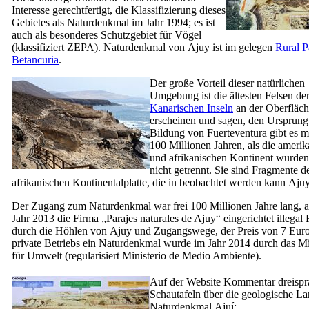
Interesse gerechtfertigt, die Klassifizierung dieses
Gebietes als Naturdenkmal im Jahr 1994; es ist
auch als besonderes Schutzgebiet für Vögel
(klassifiziert
ZEPA
). Naturdenkmal von
Ajuy
ist im gelegen
Rural P
Betancuria
.
Der große Vorteil dieser natürlichen
Umgebung ist die ältesten Felsen de
Kanarischen Inseln
an der Oberfläc
erscheinen und sagen, den Ursprung
Bildung von
Fuerteventura
gibt es m
100 Millionen Jahren, als die ameri
und afrikanischen Kontinent wurde
nicht getrennt. Sie sind Fragmente d
afrikanischen Kontinentalplatte, die in beobachtet werden kann
Aju
Der Zugang zum Naturdenkmal war frei 100 Millionen Jahre lang, a
Jahr 2013 die Firma „
Parajes naturales de Ajuy
“ eingerichtet illegal
durch die Höhlen von
Ajuy
und Zugangswege, der Preis von 7 Euro
private Betriebs ein Naturdenkmal wurde im Jahr 2014 durch das M
für Umwelt (regularisiert
Ministerio de Medio Ambiente
).
Auf der Website Kommentar dreispr
Schautafeln über die geologische La
Naturdenkmal
Ajuí
: