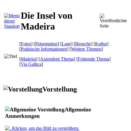
Die Insel von
Madeira
[
Fotos
] [
Präsentation
] [
Lage
] [
Besuche
] [
Kultur
]
[
Praktische Informationen
] [
Weitere Themen
]
[
Madeira
] [
Aszendent Thema
] [
Folgende Thema
]
[
Via Gallica
]
Vorstellung
Allgemeine
Anmerkungen