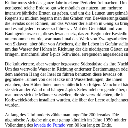
Kultur muss sich das ganze Jahr trockene Perioden freimachen. Um 
genügend reiche Erde so gut wie möglich zu nutzen, um mehrere
intensive jährliche Ernten zu geben, und um die Launen unregelmäß
Regens zu mildern begann man das Graben von Bewässerungskanäl
die
levadas
oder Rinnen, um das Wasser der Höhen in Gang zu brin
und es auf jeder Terrasse zu führen… Mut der Genialität und von
Bauingenieurwesen, dieses levadasnetz, das zu Beginn der Besiedl
unternommen wurde, war manchmal das Werk von Zwangsarbeitern
von Sklaven, aber öfter von Arbeitern, die ihr Leben in Gefahr stellt
um das Wasser der Höhen in Richtung der die niedrigeren Gärten zu
bringen, manchmal über à-pics Schwindel erregenden angesiedelt si
Die kultiviertere, aber weniger begossene Südostküste als ihre Nach
Um das wertvolle Wasser in Richtung entfernter Bestimmungen ode
dem anderen Hang der Insel zu führen benutzen diese
levadas
oft
gegrabene Tunnel von der Hacke und Wasserleitungen, die ihnen
erlauben, den Höhenlinien unerschütterlich zu folgen. Manchmal h
sie sich an der Wand und hängen à-pics Schwindel erregende über, 
man muss sich die Männer vorstellen, die sie verwirklichten, die in
Korbweidekörben installiert wurden, die über der Leere aufgehange
wurden.
Anfang des Jahrhunderts zählte man ungefähr 200
levadas
. Die
gigantische Aufgabe ging nur genug kürzlich im Jahre 1950 mit der
Vollendung des
levada do Furado
von 80 km lang zu Ende.