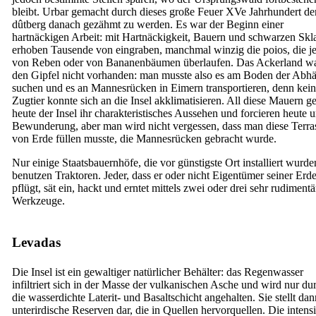
bleibt. Urbar gemacht durch dieses große Feuer
XVe
Jahrhundert de
dûtberg danach gezähmt zu werden. Es war der Beginn einer
hartnäckigen Arbeit: mit Hartnäckigkeit, Bauern und schwarzen Skl
erhoben Tausende von eingraben, manchmal winzig die
poios,
die je
von Reben oder von Bananenbäumen überlaufen. Das Ackerland wa
den Gipfel nicht vorhanden: man musste also es am Boden der Abh
suchen und es an Mannesrücken in Eimern transportieren, denn kein
Zugtier konnte sich an die Insel akklimatisieren. All diese Mauern g
heute der Insel ihr charakteristisches Aussehen und forcieren heute 
Bewunderung, aber man wird nicht vergessen, dass man diese Terra
von Erde füllen musste, die Mannesrücken gebracht wurde.
Nur einige Staatsbauernhöfe, die vor günstigste Ort installiert wurde
benutzen Traktoren. Jeder, dass er oder nicht Eigentümer seiner Erde 
pflügt, sät ein, hackt und erntet mittels zwei oder drei sehr rudimentä
Werkzeuge.
Levadas
Die Insel ist ein gewaltiger natürlicher Behälter: das Regenwasser
infiltriert sich in der Masse der vulkanischen Asche und wird nur du
die wasserdichte Laterit- und Basaltschicht angehalten. Sie stellt dan
unterirdische Reserven dar, die in Quellen hervorquellen. Die intens