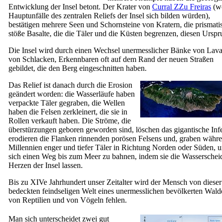
Entwicklung der Insel betont. Der Krater von
Curral ZZu Freiras
(w
Hauptunfälle des zentralen Reliefs der Insel sich bilden würden),
bestätigen mehrere Seen und Schornsteine von Kratern, die prismati
stöße Basalte, die die Täler und die Küsten begrenzen, diesen Urspr
Die Insel wird durch einen Wechsel unermesslicher Bänke von Lav
von Schlacken, Erkennbaren oft auf dem Rand der neuen Straßen
gebildet, die den Berg eingeschnitten haben.
Das Relief ist danach durch die Erosion
geändert worden: die Wasserläufe haben
verpackte Täler gegraben, die Wellen
haben die Felsen zerkleinert, die sie in
Rollen verkauft haben. Die Ströme, die
überstürzungen geboren geworden sind, löschen das gigantische Inf
erodieren die Flanken rinnenden porösen Felsens und, graben währ
Millennien enger und tiefer Täler in Richtung Norden oder Süden, 
sich einen Weg bis zum Meer zu bahnen, indem sie die Wasserschei
Herzen der Insel lassen.
Bis zu
XIVe
Jahrhundert unser Zeitalter wird der Mensch von dieser
bedeckten feindseligen Welt eines unermesslichen bevölkerten Wald
von Reptilien und von Vögeln fehlen.
Man sich unterscheidet zwei gut