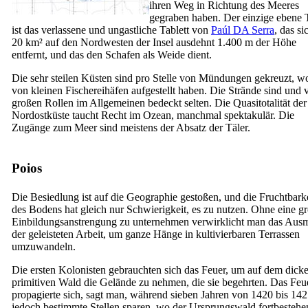
ihren Weg in Richtung des Meeres
gegraben haben. Der einzige ebene T
ist das verlassene und ungastliche Tablett von
Paúl DA Serra
, das si
20 km² auf den Nordwesten der Insel ausdehnt 1.400 m der Höhe
entfernt, und das den Schafen als Weide dient.
Die sehr steilen Küsten sind pro Stelle von Mündungen gekreuzt, w
von kleinen Fischereihäfen aufgestellt haben. Die Strände sind und 
großen Rollen im Allgemeinen bedeckt selten. Die Quasitotalität der
Nordostküste taucht Recht im Ozean, manchmal spektakulär. Die
Zugänge zum Meer sind meistens der Absatz der Täler.
Poios
Die Besiedlung ist auf die Geographie gestoßen, und die Fruchtbark
des Bodens hat gleich nur Schwierigkeit, es zu nutzen. Ohne eine g
Einbildungsanstrengung zu unternehmen verwirklicht man das Aus
der geleisteten Arbeit, um ganze Hänge in kultivierbaren Terrassen
umzuwandeln.
Die ersten Kolonisten gebrauchten sich das Feuer, um auf dem dick
primitiven Wald die Gelände zu nehmen, die sie begehrten. Das Feu
propagierte sich, sagt man, während sieben Jahren von 1420 bis 142
jedoch bestimmte Stellen sparen, wo der Ursprungswald fortbestehe