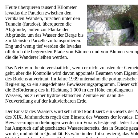
Heute überqueren tausend Kilometer
levadas die
Paraden zwischen den
vertikalen Wänden, rutschen unter den
Tunneln (
furados
), überqueren die
Abgründe, laufen zur Flanke der
Abgründe, um das Wasser der Berge bis
zur kleinsten Parzelle zu transportieren.
Eng und wenig tief werden die levadas
oft durch die begrenzten Pfade von Bäumen und von Blumen verdop
die die Wanderer leihen werden.
Das Netz wird heute verstaatlicht, wenn er nicht zulasten der Geme
geht, aber die Kontrolle wird davon appointés Beamten vom Eigen
des Bodens anvertraut. Im Jahre 1939 unternahm die portugiesische
Regierung so ein ausgedehntes Bewässerungsprogramm. Dieser schl
die Beförderung des in Richtung 1.000 m der Höhe empfangenen
Wassers, bis zu einer hydroelektrischen Zentrale ein dann die
Neuverteilung auf der kultivierbaren Erde.
Der Einsatz des Wassers wird sehr strikt kodifiziert: ein Gesetz der M
des
XIX.
Jahrhunderts regelt den Einsatz des Wassers der levadas. 
Bewässerungsumdrehungen werden im Voraus festgelegt. Jeder Lan
hat Anspruch auf abgeschätztes Wassereinerseits, das in Stunde geza
wurde, und nicht in Quantität. Es wäre in der Tat schwierig, das Vo