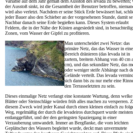
Variable auf dem Jahr gemäß dem Ausstoß des levada zu bewerten;
der Ausstoß sinkt, ist die Gesamtheit der Benutzer betroffen, nieman
wird also verletzt. Nachdem er seine Stück Erde bewässert hat, schli
jeder Bauer also den Schieber an der vorgesehenen Stunde, damit se
Nachbar danach seine Erde begießen kann. Dieses System erlaubt
Feldern, die in der Nähe der Küsten angesiedelt sind, in benachteilig
Zonen, vom Wasser der Gipfel zu profitieren.
Man unterscheidet zwei Netze: das
primäre Netz, das das Wasser in ein
Bereich dränieren (das levada ist in
zartem, breitem Abhang von 40 cm 
cm), und das sekundäre Netz, das m
oder weniger steife Abhänge nach 
Gelände verteilt. Das levada vermind
sich dann bis zu nur mehr eine Rinn
den Terrasseletzten zu sein.
Dieses einmalige Netz verlangt eine konstante Wartung, denn welke
Blätter oder Steinschläge würden früh alles machen zu versperren. 
diesem Zweck wird jeder Kanal durch einen kleinen einfach zu fol
Weg, regelmäßig der durch die
levadeiros
durchquert wurde meisten
entlanggeführt, und der den geringsten Spaziergang in einer
Verzauberung umwandelt. Immer an Bergflanke, die vom leichten
Geplätscher des Wassers begleitet wurde, deckt man unvermutete