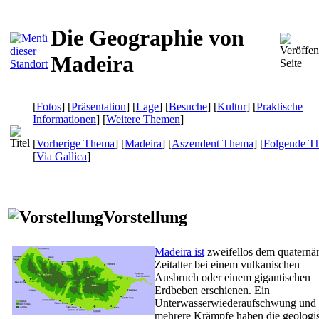
Die Geographie von
Madeira
[
Fotos
] [
Präsentation
] [
Lage
] [
Besuche
] [
Kultur
] [
Praktische
Informationen
] [
Weitere Themen
]
[
Vorherige Thema
] [
Madeira
] [
Aszendent Thema
] [
Folgende T
[
Via Gallica
]
Vorstellung
Madeira ist
zweifellos dem quaternä
Zeitalter bei einem vulkanischen
Ausbruch oder einem gigantischen
Erdbeben erschienen. Ein
Unterwasserwiederaufschwung und
mehrere Krämpfe haben die geologi