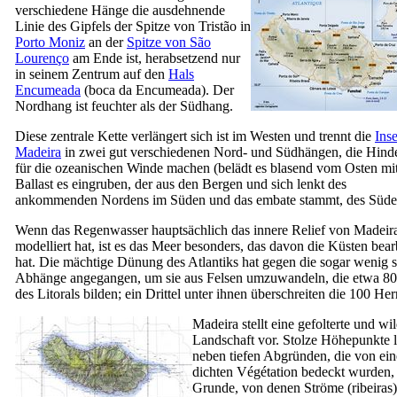
verschiedene Hänge die ausdehnende
Linie des Gipfels der Spitze von Tristão in
Porto Moniz
an der
Spitze von São
Lourenço
am Ende ist, herabsetzend nur
in seinem Zentrum auf den
Hals
Encumeada
(
boca da Encumeada
). Der
Nordhang ist feuchter als der Südhang.
Diese zentrale Kette verlängert sich ist im Westen und trennt die
Ins
Madeira
in zwei gut verschiedenen Nord- und Südhängen, die Hinde
für die ozeanischen Winde machen (
belädt
es blasend vom Osten mi
Ballast es
eingruben, der
aus den Bergen und sich lenkt des
ankommenden Nordens im Süden und das
embate
stammt, des Süde
Wenn das Regenwasser hauptsächlich das innere Relief von Madeir
modelliert hat, ist es das Meer besonders, das davon die Küsten bear
hat. Die mächtige Dünung des Atlantiks hat gegen die sogar wenig s
Abhänge angegangen, um sie aus Felsen umzuwandeln, die etwa 8
des Litorals bilden; ein Drittel unter ihnen überschreiten die 100 Herr
Madeira stellt eine gefolterte und wi
Landschaft vor. Stolze Höhepunkte 
neben tiefen Abgründen, die von ein
dichten Végétation bedeckt wurden,
Grunde, von denen Ströme (
ribeiras
)