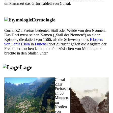
umklammert das Grün Tablett von Curral.
Etymologie
Curral ZZu Freiras
bedeutet: Stall oder Weide von den Nonnen.
Das Dorf muss seinen Namen („Stall der Nonnen“) an einer
Episode, die datiert von 1566, als die Schwestern des
Klosters
von Santa Clara
in
Funchal
dort Zuflucht gegen die Angriffe der
Freibeuter- suchen kamen die französischen von Monluc, und
brachte in den Ställen unter.
Lage
Curral
ZZu
Freiras ist
an 30
Minuten
im
Norden
von