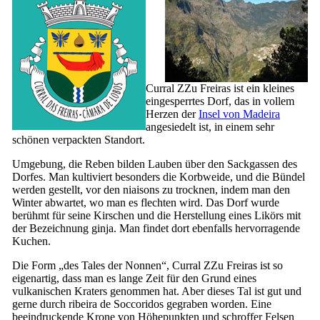
Curral ZZu Freiras ist ein kleines
eingesperrtes Dorf, das in vollem
Herzen der
Insel von Madeira
angesiedelt ist, in einem sehr
schönen verpackten Standort.
Umgebung, die Reben bilden Lauben über den Sackgassen des
Dorfes. Man kultiviert besonders die Korbweide, und die Bündel
werden gestellt, vor den niaisons zu trocknen, indem man den
Winter abwartet, wo man es flechten wird. Das Dorf wurde
berühmt für seine Kirschen und die Herstellung eines Likörs mit
der Bezeichnung
ginja
. Man findet dort ebenfalls hervorragende
Kuchen.
Die Form „des Tales der Nonnen“, Curral ZZu Freiras ist so
eigenartig, dass man es lange Zeit für den Grund eines
vulkanischen Kraters genommen hat. Aber dieses Tal ist gut und
gerne durch
ribeira de Soccoridos
gegraben worden. Eine
beeindruckende Krone von Höhepunkten und schroffer Felsen