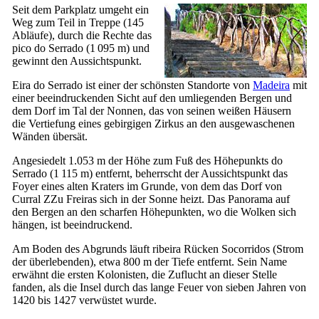
Seit dem Parkplatz umgeht ein
Weg zum Teil in Treppe (145
Abläufe), durch die Rechte das
pico do Serrado
(1 095 m) und
gewinnt den Aussichtspunkt.
Eira do Serrado ist einer der schönsten Standorte von
Madeira
mit
einer beeindruckenden Sicht auf den umliegenden Bergen und
dem Dorf im Tal der Nonnen, das von seinen weißen Häusern
die Vertiefung eines gebirgigen Zirkus an den ausgewaschenen
Wänden übersät.
Angesiedelt 1.053 m der Höhe zum Fuß des Höhepunkts do
Serrado (1 115 m) entfernt, beherrscht der Aussichtspunkt das
Foyer eines alten Kraters im Grunde, von dem das Dorf von
Curral ZZu Freiras sich in der Sonne heizt. Das Panorama auf
den Bergen an den scharfen Höhepunkten, wo die Wolken sich
hängen, ist beeindruckend.
Am Boden des Abgrunds läuft
ribeira Rücken Socorridos
(Strom
der überlebenden), etwa 800 m der Tiefe entfernt. Sein Name
erwähnt die ersten Kolonisten, die Zuflucht an dieser Stelle
fanden, als die Insel durch das lange Feuer von sieben Jahren von
1420 bis 1427 verwüstet wurde.