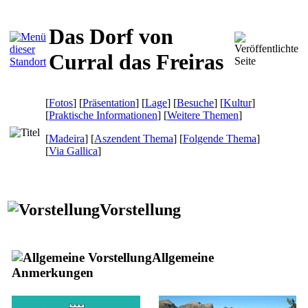
Das Dorf von
Curral das Freiras
[
Fotos
] [
Präsentation
] [
Lage
] [
Besuche
] [
Kultur
]
[
Praktische Informationen
] [
Weitere Themen
]
[
Madeira
] [
Aszendent Thema
] [
Folgende Thema
]
[
Via Gallica
]
Vorstellung
Allgemeine
Anmerkungen