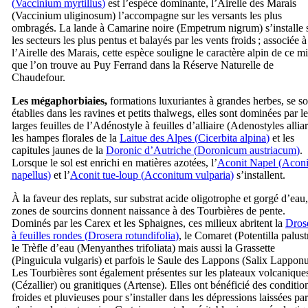
(
Vaccinium myrtillus
)
est l’espèce dominante, l’Airelle des Marais
(
Vaccinium uliginosum
) l’accompagne sur les versants les plus
ombragés. La lande à Camarine noire (
Empetrum nigrum
) s’installe 
les secteurs les plus pentus et balayés par les vents froids ; associée à
l’Airelle des Marais, cette espèce souligne le caractère alpin de ce mi
que l’on trouve au Puy Ferrand dans la Réserve Naturelle de
Chaudefour.
Les mégaphorbiaies,
formations luxuriantes à grandes herbes, se so
établies dans les ravines et petits thalwegs, elles sont dominées par l
larges feuilles de l’Adénostyle à feuilles d’alliaire (
Adenostyles alliar
les hampes florales de la
Laitue des Alpes (
Cicerbita alpina
)
et les
capitules jaunes de la
Doronic d’Autriche (
Doronicum austriacum
)
.
Lorsque le sol est enrichi en matières azotées, l’
Aconit Napel (
Acon
napellus
)
et l’
Aconit tue-loup (
Acconitum vulparia
)
s’installent.
À la faveur des replats, sur substrat acide oligotrophe et gorgé d’eau,
zones de sourcins donnent naissance à des Tourbières de pente.
Dominés par les Carex et les Sphaignes, ces milieux abritent la
Dros
à feuilles rondes (
Drosera rotundifolia
)
, le Comaret (
Potentilla palust
le Trèfle d’eau (
Menyanthes trifoliata
) mais aussi la Grassette
(
Pinguicula vulgaris
) et parfois le Saule des Lappons (
Salix Lappon
Les Tourbières sont également présentes sur les plateaux volcanique
(Cézallier) ou granitiques (Artense). Elles ont bénéficié des conditio
froides et pluvieuses pour s’installer dans les dépressions laissées par