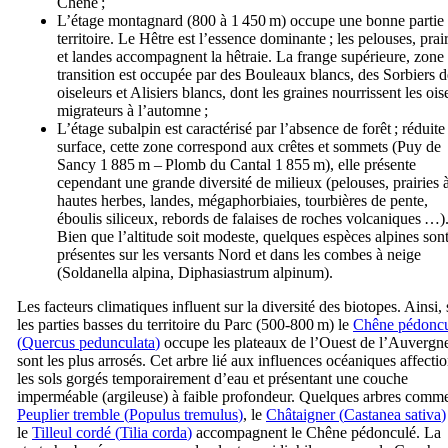
Chêne ;
L’étage montagnard (800 à 1 450 m) occupe une bonne partie
territoire. Le Hêtre est l’essence dominante ; les pelouses, prai
et landes accompagnent la hêtraie. La frange supérieure, zone
transition est occupée par des Bouleaux blancs, des Sorbiers d
oiseleurs et Alisiers blancs, dont les graines nourrissent les oi
migrateurs à l’automne ;
L’étage subalpin est caractérisé par l’absence de forêt ; réduite
surface, cette zone correspond aux crêtes et sommets (Puy de
Sancy 1 885 m – Plomb du Cantal 1 855 m), elle présente
cependant une grande diversité de milieux (pelouses, prairies 
hautes herbes, landes, mégaphorbiaies, tourbières de pente,
éboulis siliceux, rebords de falaises de roches volcaniques …)
Bien que l’altitude soit modeste, quelques espèces alpines son
présentes sur les versants Nord et dans les combes à neige
(
Soldanella alpina
,
Diphasiastrum alpinum
).
Les facteurs climatiques influent sur la diversité des biotopes. Ainsi, 
les parties basses du territoire du Parc (500-800 m) le
Chêne pédonc
(
Quercus pedunculata
)
occupe les plateaux de l’Ouest de l’Auvergn
sont les plus arrosés. Cet arbre lié aux influences océaniques affecti
les sols gorgés temporairement d’eau et présentant une couche
imperméable (argileuse) à faible profondeur. Quelques arbres comme
Peuplier tremble (
Populus tremulus
)
, le
Châtaigner (
Castanea sativa
)
le
Tilleul cordé (
Tilia corda
)
accompagnent le Chêne pédonculé. La