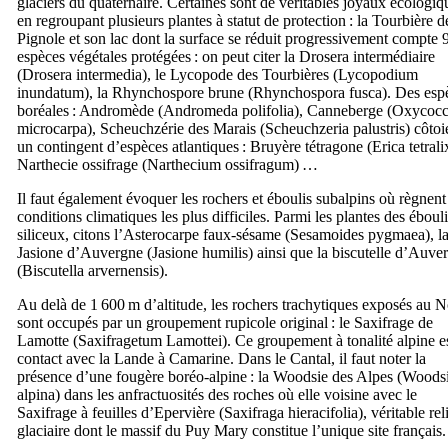
glaciers du quaternaire. Certaines sont de véritables joyaux écologiq
en regroupant plusieurs plantes à statut de protection : la Tourbière d
Pignole et son lac dont la surface se réduit progressivement compte 
espèces végétales protégées : on peut citer la Drosera intermédiaire
(
Drosera intermedia
), le Lycopode des Tourbières (
Lycopodium
inundatum
), la Rhynchospore brune (
Rhynchospora fusca
). Des esp
boréales : Andromède (
Andromeda polifolia
), Canneberge (
Oxycocc
microcarpa
), Scheuchzérie des Marais (
Scheuchzeria palustris
) côtoi
un contingent d’espèces atlantiques : Bruyère tétragone (
Erica tetrali
Narthecie ossifrage (
Narthecium ossifragum
) …
Il faut également évoquer les rochers et éboulis subalpins où règnent
conditions climatiques les plus difficiles. Parmi les plantes des éboul
siliceux, citons l’Asterocarpe faux-sésame (
Sesamoides pygmaea
), l
Jasione d’Auvergne (
Jasione humilis
) ainsi que la biscutelle d’Auve
(
Biscutella arvernensis
).
Au delà de 1 600 m d’altitude, les rochers trachytiques exposés au 
sont occupés par un groupement rupicole original : le Saxifrage de
Lamotte (
Saxifragetum Lamottei
). Ce groupement à tonalité alpine e
contact avec la Lande à Camarine. Dans le Cantal, il faut noter la
présence d’une fougère boréo-alpine : la Woodsie des Alpes (
Woods
alpina
) dans les anfractuosités des roches où elle voisine avec le
Saxifrage à feuilles d’Epervière (
Saxifraga hieracifolia
), véritable rel
glaciaire dont le massif du Puy Mary constitue l’unique site français.