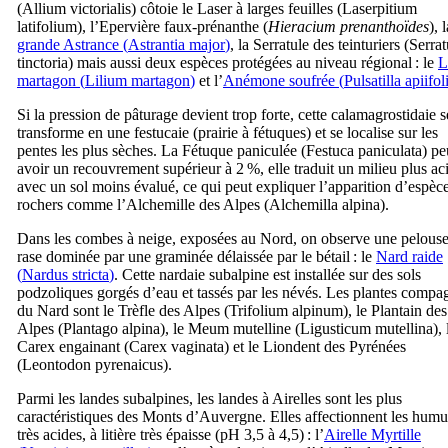
(
Allium victorialis
) côtoie le Laser à larges feuilles (
Laserpitium
latifolium
), l’Epervière faux-prénanthe (
Hieracium prenanthoïdes
), 
grande Astrance (
Astrantia major
)
, la Serratule des teinturiers (
Serrat
tinctoria
) mais aussi deux espèces protégées au niveau régional : le
L
martagon (
Lilium martagon
)
et l’
Anémone soufrée (
Pulsatilla apiifol
Si la pression de pâturage devient trop forte, cette calamagrostidaie s
transforme en une festucaie (prairie à fétuques) et se localise sur les
pentes les plus sèches. La Fétuque paniculée (
Festuca paniculata
) pe
avoir un recouvrement supérieur à 2 %, elle traduit un milieu plus ac
avec un sol moins évalué, ce qui peut expliquer l’apparition d’espèc
rochers comme l’Alchemille des Alpes (
Alchemilla alpina
).
Dans les combes à neige, exposées au Nord, on observe une pelous
rase dominée par une graminée délaissée par le bétail : le
Nard raide
(
Nardus stricta
)
. Cette nardaie subalpine est installée sur des sols
podzoliques gorgés d’eau et tassés par les névés. Les plantes compa
du Nard sont le Trèfle des Alpes (
Trifolium alpinum
), le Plantain des
Alpes (
Plantago alpina
), le Meum mutelline (
Ligusticum mutellina
), 
Carex engainant (
Carex vaginata
) et le Liondent des Pyrénées
(
Leontodon pyrenaicus
).
Parmi les landes subalpines, les landes à Airelles sont les plus
caractéristiques des Monts d’Auvergne. Elles affectionnent les humu
très acides, à litière très épaisse (pH 3,5 à 4,5) : l’
Airelle Myrtille