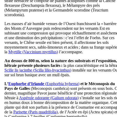
strate herbacée se compose de plantes acidiphiles comme la Canche
flexueuse (
Deschampsia flexuosa
), le Mélampyre des prés
(
Melampyrum pratense
) et la Germandrée scorodine (
Teucrium
scorodonia
).
Les masses d’air humide venues de l’Ouest franchissent la « barrière
des Monts d’Auvergne puis redescendent sur les versants Est en
subissant une compression qui provoque réchauffement et assèchem
et une diminution des précipitations : c’est l’effet de Foehn. Sur ces
versants, le Chêne sessile est bien présent, il affectionne les sols
moyennement secs, sablo-limoneux et acides ; dans sa frange supérie
la
Myrtille (
Vaccinium myrtillus
)
l’accompagne.
Au dessus de 800 m, selon la nature des substrats et l’exposition,
hêtraie présente plusieurs faciès :
la plus caractéristique est la hêtr
Scille lis jacinthe (
Scilla lilio-hyacinthus
)
installée sur les versants O
sur sol brun basique avec un mull épais.
L’
Euphorbe d’Irlande
(
Euphorbia hyberna
)
et le Méconopsis du
Pays de Galles
(
Meconopsis cambrica
) sont présents en sous bois. 
dernier, magnifique Pavot jaune bénéficie d’une protection régionale
hêtraie à
Aspérule odorante (Galium odorata)
s’installe sur les sols r
en humus doux à bonne décomposition de la matière organique. Cet
plante qui doit son parfum à la présence de Coumarine est accompa
de la
Parisette (
Paris quadrifolia
)
, de l’Actée en épi (
Actea spicata
) e
la Cardamine à 7 feuilles (
Cardamine heptaphylla
).