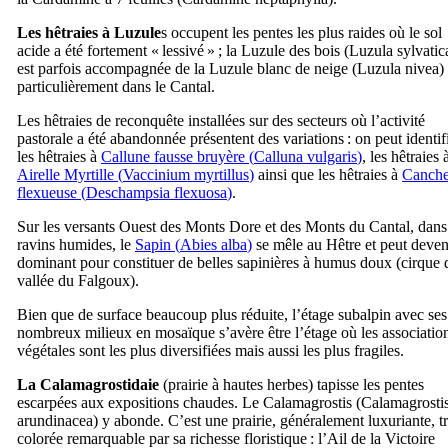
Les hêtraies à Luzule
s occupent les pentes les plus raides où le sol
acide a été fortement « lessivé » ; la Luzule des bois (
Luzula sylvatic
est parfois accompagnée de la Luzule blanc de neige (
Luzula nivea
)
particulièrement dans le Cantal.
Les hêtraies de reconquête installées sur des secteurs où l’activité
pastorale a été abandonnée présentent des variations : on peut identif
les hêtraies à
Callune fausse bruyère (
Calluna vulgaris
)
, les hêtraies 
Airelle Myrtille (
Vaccinium myrtillus
)
ainsi que les hêtraies à
Canch
flexueuse (
Deschampsia flexuosa
)
.
Sur les versants Ouest des Monts Dore et des Monts du Cantal, dans
ravins humides, le
Sapin (
Abies alba
)
se mêle au Hêtre et peut deven
dominant pour constituer de belles sapinières à humus doux (cirque 
vallée du Falgoux).
Bien que de surface beaucoup plus réduite, l’étage subalpin avec ses
nombreux milieux en mosaïque s’avère être l’étage où les associatio
végétales sont les plus diversifiées mais aussi les plus fragiles.
La Calamagrostidaie
(prairie à hautes herbes) tapisse les pentes
escarpées aux expositions chaudes. Le Calamagrostis (
Calamagrosti
arundinacea
) y abonde. C’est une prairie, généralement luxuriante, t
colorée remarquable par sa richesse floristique : l’Ail de la Victoire