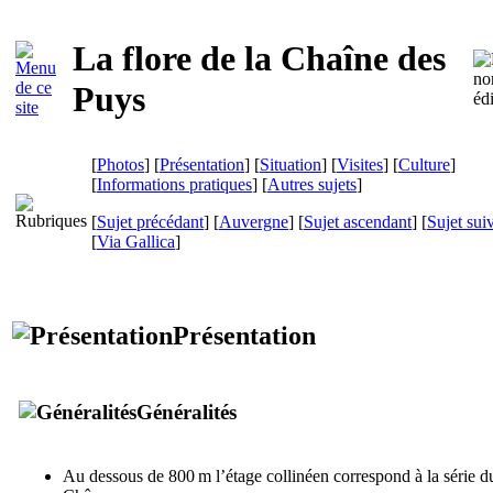
La flore de la Chaîne des
Puys
[
Photos
] [
Présentation
] [
Situation
] [
Visites
] [
Culture
]
[
Informations pratiques
] [
Autres sujets
]
[
Sujet précédant
] [
Auvergne
] [
Sujet ascendant
] [
Sujet sui
[
Via Gallica
]
Présentation
Généralités
Au dessous de 800 m l’étage collinéen correspond à la série d