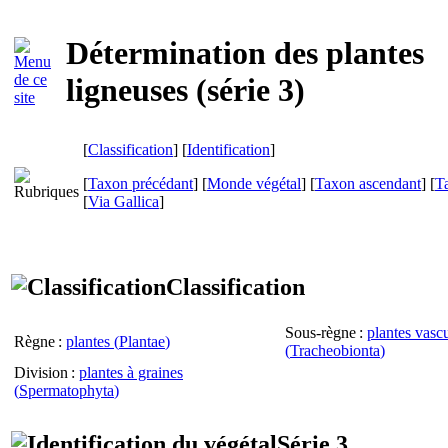
Détermination des plantes
ligneuses (
série 3
)
[
Classification
] [
Identification
]
[
Taxon précédant
] [
Monde végétal
] [
Taxon ascendant
] [
T
[
Via Gallica
]
Classification
Sous-règne
:
plantes vascu
Règne
:
plantes (
Plantae
)
(
Tracheobionta
)
Division
:
plantes à graines
(
Spermatophyta
)
Série 3