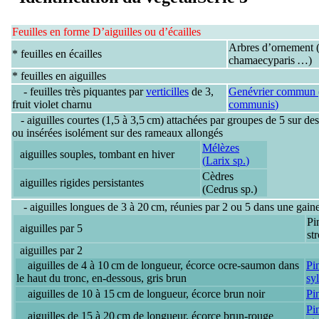
Feuilles en forme
D’aiguilles ou d’écailles
Arbres d’ornement (
* feuilles en
écailles
chamaecyparis …)
* feuilles en
aiguilles
- feuilles très
piquantes
par
verticilles
de 3
,
Genévrier commun 
fruit violet charnu
communis
)
- aiguilles
courtes
(1,5 à 3,5 cm) attachées par
groupes de 5
sur des
ou insérées isolément sur des rameaux allongés
Mélèzes
aiguilles
souples
, tombant en hiver
(
Larix sp.
)
Cèdres
aiguilles
rigides
persistantes
(
Cedrus sp.
)
- aiguilles
longues
de 3 à 20 cm, réunies par 2 ou 5 dans une gain
Pi
aiguilles par
5
st
aiguilles par
2
aiguilles de
4 à 10 cm de longueur,
écorce
ocre-saumon
dans
Pin
le haut du tronc, en-dessous, gris brun
syl
aiguilles de
10 à 15 cm de longueur,
écorce
brun noir
Pin
Pi
aiguilles de
15 à 20 cm de longueur,
écorce
brun-rouge