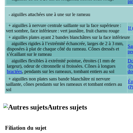
pi
- aiguilles attachées
une à une
sur le rameau
+ aiguilles à
nervure centrale saillante
sur la face supérieure :
If 
vert sombre, face inférieure : vert jaunâtre, fruit charnu rouge
+ aiguilles
plates
ayant
2 bandes blanchâtres
sur la face inférieure
aiguilles
rigides
à l’extrémité
échancrée
, larges de 2 à 3 mm,
Sa
disposées
à plat
de chaque côté du rameau. Cônes
dressés
et
pe
s’écaillant sur le rameau
aiguilles
flexibles
à extrémité
pointue
, étroites (1 mm de
Do
largeur),
odeur de citronnelle
si froissées. Cônes à longues
(
P
bractées
,
pendants
sur les rameaux, tombant
entiers
au sol
do
+ aiguilles
non plates
sans bande blanchâtre ni nervure
Ép
saillante, cônes
pendants
sur les rameaux et tombant
entiers
au
(
P
sol
Autres sujets
Filiation du sujet