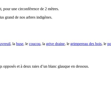
, pour une circonférence de 2 mètres.
lus grand de nos arbres indigènes.
uvreuil
, la
buse
, le
coucou
, la
grive draine
, le
grimpereau des bois
, le
po
angs opposés et à deux raies d’un blanc glauque en dessous.