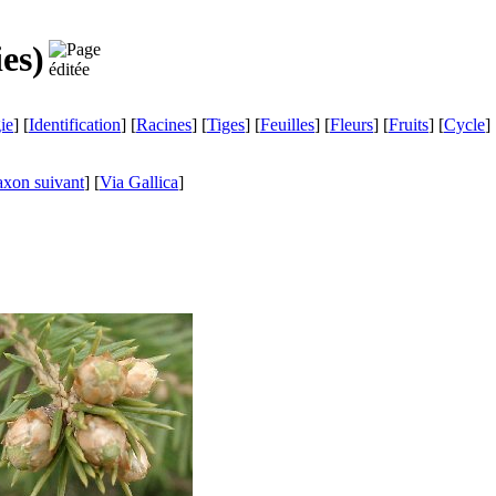
ies
)
ie
] [
Identification
] [
Racines
] [
Tiges
] [
Feuilles
] [
Fleurs
] [
Fruits
] [
Cycle
] 
axon suivant
]
[
Via Gallica
]