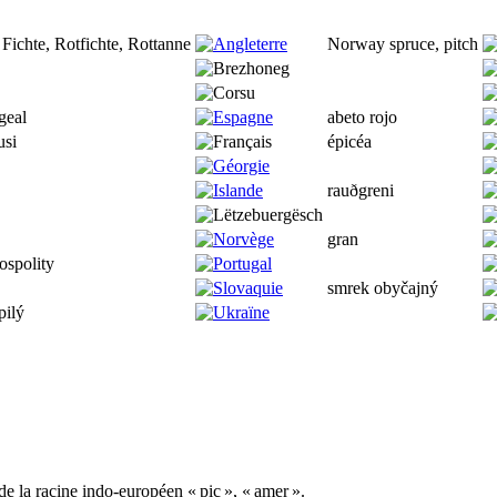
Fichte, Rotfichte, Rottanne
Norway spruce, pitch
geal
abeto rojo
usi
épicéa
rauðgreni
gran
ospolity
smrek obyčajný
pilý
su de la racine indo-européen «
pic
», « amer ».