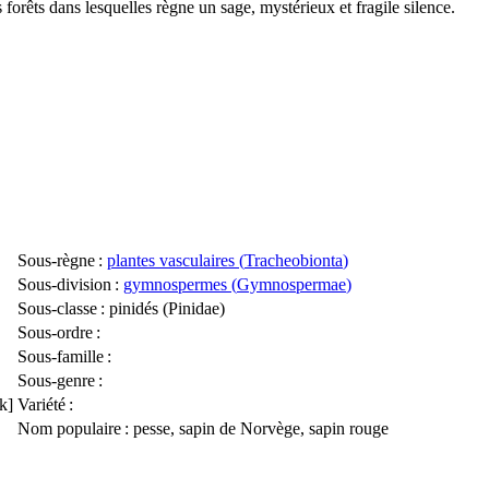
es forêts dans lesquelles règne un sage, mystérieux et fragile silence.
Sous-règne
:
plantes vasculaires (
Tracheobionta
)
Sous-division
:
gymnospermes (
Gymnospermae
)
Sous-classe
: pinidés (
Pinidae
)
Sous-ordre
:
Sous-famille
:
Sous-genre
:
k]
Variété
:
Nom populaire
: pesse, sapin de Norvège, sapin rouge