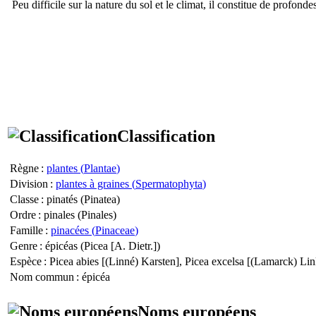
Peu difficile sur la nature du sol et le climat, il constitue de profond
Classification
Règne
:
plantes (
Plantae
)
Division
:
plantes à graines (
Spermatophyta
)
Classe
: pinatés (
Pinatea
)
Ordre
: pinales (
Pinales
)
Famille
:
pinacées (
Pinaceae
)
Genre
: épicéas (
Picea
[A. Dietr.])
Espèce
:
Picea abies
[(Linné) Karsten],
Picea excelsa
[(Lamarck) Lin
Nom commun
: épicéa
Noms européens