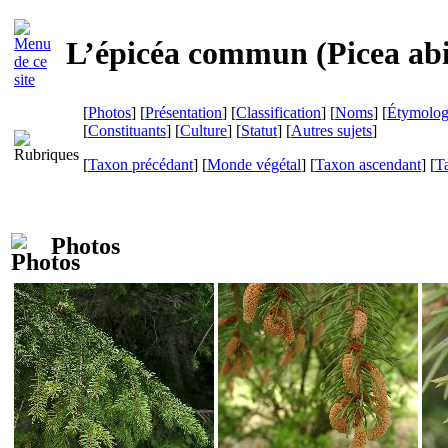
L’épicéa commun (
Picea ab
[
Photos
] [
Présentation
] [
Classification
] [
Noms
] [
Étymolog
[
Constituants
] [
Culture
] [
Statut
] [
Autres sujets
]
[
Taxon précédant
] [
Monde végétal
] [
Taxon ascendant
] [
T
Photos