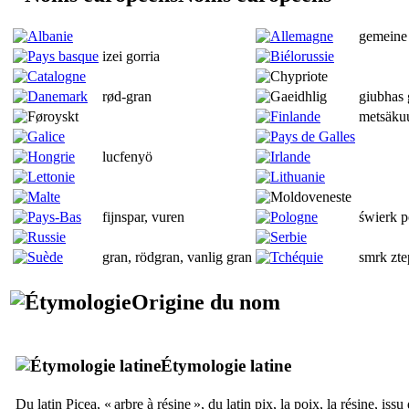
gemeine 
izei gorria
rød-gran
giubhas 
metsäku
lucfenyö
fijnspar, vuren
świerk p
gran, rödgran, vanlig gran
smrk zte
Origine du nom
Étymologie latine
Du latin
Picea
, « arbre à résine », du latin
pix
, la poix, la résine, is