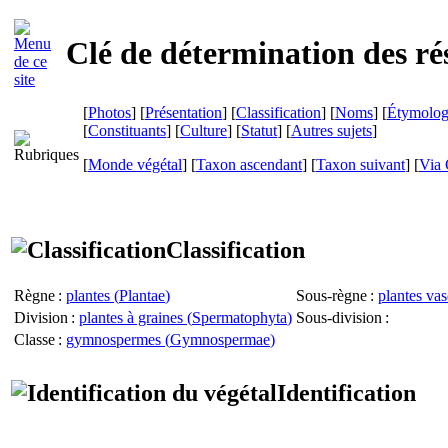
Clé de détermination des ré
[
Photos
] [
Présentation
] [
Classification
] [
Noms
] [
Étymolog
[
Constituants
] [
Culture
] [
Statut
] [
Autres sujets
]
[
Monde végétal
] [
Taxon ascendant
] [
Taxon suivant
]
[
Via 
Classification
Règne
:
plantes (
Plantae
)
Sous-règne
:
plantes vas
Division
:
plantes à graines (
Spermatophyta
)
Sous-division
:
Classe
:
gymnospermes (
Gymnospermae
)
Identification