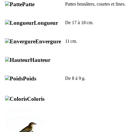
Patte
Pattes brunâtres, courtes et fines.
Longueur
De 17 à 18 cm.
Envergure
11 cm.
Hauteur
Poids
De 8 à 9 g.
Coloris