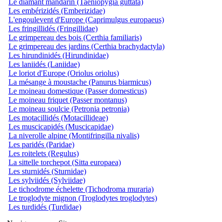
Le diamant mandarin (Taeniopygia guttata)
Les embérizidés (Emberizidae)
L'engoulevent d'Europe (Caprimulgus europaeus)
Les fringillidés (Fringillidae)
Le grimpereau des bois (Certhia familiaris)
Le grimpereau des jardins (Certhia brachydactyla)
Les hirundinidés (Hirundinidae)
Les laniidés (Laniidae)
Le loriot d'Europe (Oriolus oriolus)
La mésange à moustache (Panurus biarmicus)
Le moineau domestique (Passer domesticus)
Le moineau friquet (Passer montanus)
Le moineau soulcie (Petronia petronia)
Les motacillidés (Motacillideae)
Les muscicapidés (Muscicapidae)
La niverolle alpine (Montifringilla nivalis)
Les paridés (Paridae)
Les roitelets (Regulus)
La sittelle torchepot (Sitta europaea)
Les sturnidés (Sturnidae)
Les sylviidés (Sylviidae)
Le tichodrome échelette (Tichodroma muraria)
Le troglodyte mignon (Troglodytes troglodytes)
Les turdidés (Turdidae)