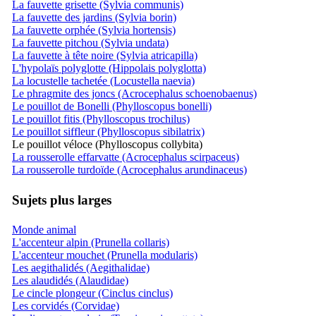
La fauvette grisette (Sylvia communis)
La fauvette des jardins (Sylvia borin)
La fauvette orphée (Sylvia hortensis)
La fauvette pitchou (Sylvia undata)
La fauvette à tête noire (Sylvia atricapilla)
L'hypolaïs polyglotte (Hippolais polyglotta)
La locustelle tachetée (Locustella naevia)
Le phragmite des joncs (Acrocephalus schoenobaenus)
Le pouillot de Bonelli (Phylloscopus bonelli)
Le pouillot fitis (Phylloscopus trochilus)
Le pouillot siffleur (Phylloscopus sibilatrix)
Le pouillot véloce (Phylloscopus collybita)
La rousserolle effarvatte (Acrocephalus scirpaceus)
La rousserolle turdoïde (Acrocephalus arundinaceus)
Sujets plus larges
Monde animal
L'accenteur alpin (Prunella collaris)
L'accenteur mouchet (Prunella modularis)
Les aegithalidés (Aegithalidae)
Les alaudidés (Alaudidae)
Le cincle plongeur (Cinclus cinclus)
Les corvidés (Corvidae)