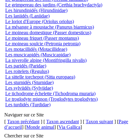
Le grimpereau des jardins (Certhia brachydactyla)
Les hirundinidés (Hirundinidae)
Les laniidés (Laniidae)
Le loriot d'Europe (Oriolus oriolus)
La mésange à moustache (Panurus biarmicus)
Le moineau domestique (Passer domesticus)
Le moineau friquet (Passer montanus)
Le moineau soulcie (Petronia petronia)
Les motacillidés (Motacillideae)
Les muscicapidés (Muscicapidae)
La niverolle alpine (Montifringilla nivalis)
Les paridés (Paridae)
Les roitelets (Regulus)
La sittelle torchepot (Sitta europaea)
Les sturnidés (Sturnidae)
Les sylviidés (Sylviidae)
Le tichodrome échelette (Tichodroma muraria)
Le troglodyte mignon (Troglodytes troglodytes)
Les turdidés (Turdidae)
Naviguer sur ce Site
[
Taxon précédant
] [
Taxon ascendant
] [
Taxon suivant
] [
Page
d’accueil
] [
Monde animal
] [
Via Gallica
]
Chercher sur ce Site