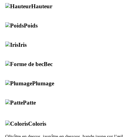
Hauteur
Poids
Iris
Bec
Plumage
Patte
Coloris
Olivâtre en dessus, jaunâtre en dessous, bande jaune sur l’œil.