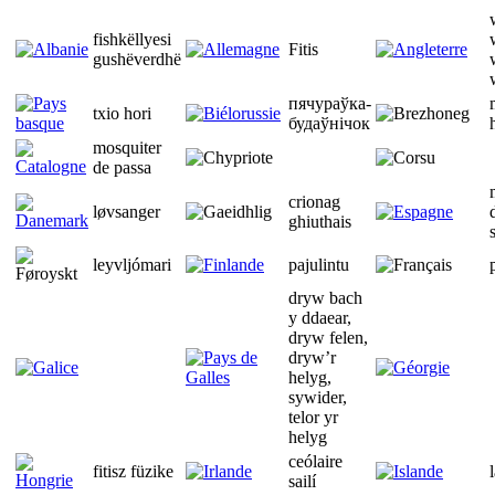
fishkëllyesi
Fitis
gushëverdhë
пячураўка-
txio hori
будаўнічок
mosquiter
de passa
crionag
løvsanger
ghiuthais
leyvljómari
pajulintu
dryw bach
y ddaear,
dryw felen,
dryw’r
helyg,
sywider,
telor yr
helyg
ceólaire
fitisz füzike
sailí