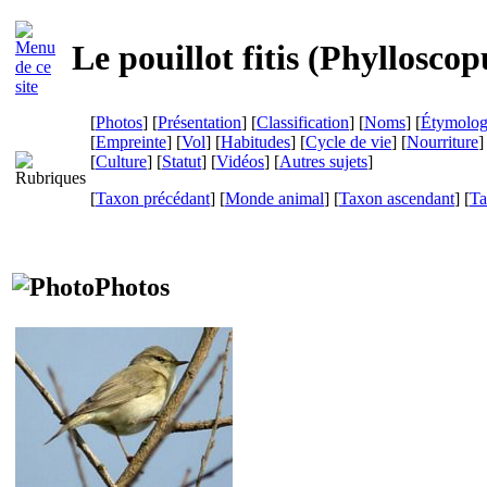
Le pouillot fitis (
Phylloscopu
[
Photos
] [
Présentation
] [
Classification
] [
Noms
] [
Étymolog
[
Empreinte
] [
Vol
] [
Habitudes
] [
Cycle de vie
] [
Nourriture
]
[
Culture
] [
Statut
] [
Vidéos
] [
Autres sujets
]
[
Taxon précédant
] [
Monde animal
] [
Taxon ascendant
] [
Ta
Photos