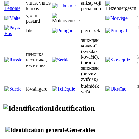
vītītis, vītītes
ankstyvoji
ķauķis
pečialinda
vjolin
pastard
fitis
piecuszek
звиждак
ковачић
(zviždak
пеночка-
kovačić),
весничка,
брезов
весничка
звиждак
(brezov
zviždak)
budníček
lövsångare
vetší
Identification
Généralités