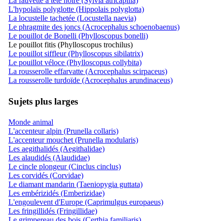
La fauvette à tête noire (Sylvia atricapilla)
L'hypolaïs polyglotte (Hippolais polyglotta)
La locustelle tachetée (Locustella naevia)
Le phragmite des joncs (Acrocephalus schoenobaenus)
Le pouillot de Bonelli (Phylloscopus bonelli)
Le pouillot fitis (Phylloscopus trochilus)
Le pouillot siffleur (Phylloscopus sibilatrix)
Le pouillot véloce (Phylloscopus collybita)
La rousserolle effarvatte (Acrocephalus scirpaceus)
La rousserolle turdoïde (Acrocephalus arundinaceus)
Sujets plus larges
Monde animal
L'accenteur alpin (Prunella collaris)
L'accenteur mouchet (Prunella modularis)
Les aegithalidés (Aegithalidae)
Les alaudidés (Alaudidae)
Le cincle plongeur (Cinclus cinclus)
Les corvidés (Corvidae)
Le diamant mandarin (Taeniopygia guttata)
Les embérizidés (Emberizidae)
L'engoulevent d'Europe (Caprimulgus europaeus)
Les fringillidés (Fringillidae)
Le grimpereau des bois (Certhia familiaris)