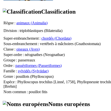
Classification
Règne
:
animaux (
Animalia
)
Division
: triploblastiques (
Bilateralia
)
Super-embranchement
:
chordés (
Chordata
)
Sous-embranchement
: vertébrés à mâchoires (
Gnathostomata
)
Classe
:
oiseaux (
Aves
)
Super-ordre
: néognathes (
Neognathae
)
Groupe
: passereaux
Ordre
:
passériformes (
Passeriformes
)
Famille
:
sylvidés (
Sylviidae
)
Genre
: pouillots (
Phylloscopus
)
Espèce
:
Phylloscopus trochilus
[Linné, 1758],
Phyllopneuste trochil
[Brehm]
Nom commun
: pouillot fitis
Noms européens